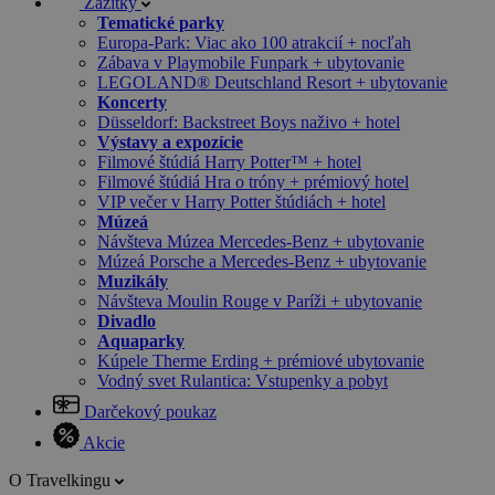
Zážitky
Tematické parky
Europa-Park: Viac ako 100 atrakcií + nocľah
Zábava v Playmobile Funpark + ubytovanie
LEGOLAND® Deutschland Resort + ubytovanie
Koncerty
Düsseldorf: Backstreet Boys naživo + hotel
Výstavy a expozície
Filmové štúdiá Harry Potter™ + hotel
Filmové štúdiá Hra o tróny + prémiový hotel
VIP večer v Harry Potter štúdiách + hotel
Múzeá
Návšteva Múzea Mercedes-Benz + ubytovanie
Múzeá Porsche a Mercedes-Benz + ubytovanie
Muzikály
Návšteva Moulin Rouge v Paríži + ubytovanie
Divadlo
Aquaparky
Kúpele Therme Erding + prémiové ubytovanie
Vodný svet Rulantica: Vstupenky a pobyt
Darčekový poukaz
Akcie
O Travelkingu