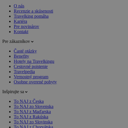
O nás
Recenzie a skúsenosti
Travelking pomáha
Kariéra
Pre novinárov
Kontakt
Pre zákazníkov
Časté otázky
Benefity
Hotely na Travelkingu
Cestovné poistenie
Travelpedia
Vernostný program
Osobne overené pobyty
Inšpirujte sa
To NAJ z Česka
To NAJ zo Slovenska
To NAJ z Maďarska
To NAJ z Rakúska
To NAJ zo Slovinska
To NAJ z Chorvátska