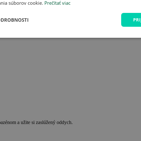
nia súborov cookie.
Prečítať viac
ODROBNOSTI
PRI
bazénom a užite si zaslúžený oddych.