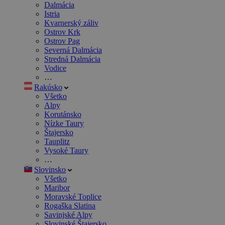
Dalmácia
Istria
Kvarnerský záliv
Ostrov Krk
Ostrov Pag
Severná Dalmácia
Stredná Dalmácia
Vodice
…
Rakúsko
Všetko
Alpy
Korutánsko
Nízke Taury
Štajersko
Tauplitz
Vysoké Taury
…
Slovinsko
Všetko
Maribor
Moravské Toplice
Rogaška Slatina
Savinjské Alpy
Slovinské Štajersko