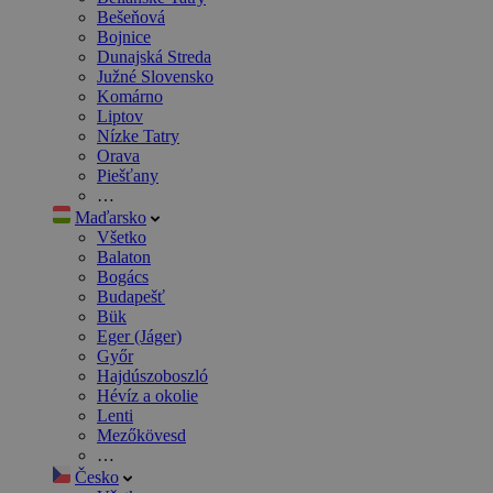
Bešeňová
Bojnice
Dunajská Streda
Južné Slovensko
Komárno
Liptov
Nízke Tatry
Orava
Piešťany
…
Maďarsko
Všetko
Balaton
Bogács
Budapešť
Bük
Eger (Jáger)
Győr
Hajdúszoboszló
Hévíz a okolie
Lenti
Mezőkövesd
…
Česko