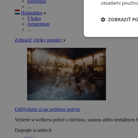
Hesensko
zásadami používa
…
Holandsko
Všetko
ZOBRAZIŤ P
Amsterdam
…
Zobraziť všetky ponuky
Oddýchnite si na wellness pobyte
Vyberte si wellness pobyt s vírivkou, saunou alebo termálnym 
Doprajte si oddych