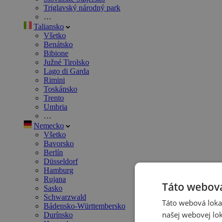
Triglavský národný park
…
Taliansko
Všetko
Benátsko
Bibione
Južné Tirolsko
Lago di Garda
Rimini
Toskánsko
Trento
Umbria
…
Nemecko
Všetko
Bavorsko
Berlín
Düsseldorf
Hamburg
Rujana
Táto webová
Sasko
Schwarzwald
Táto webová lokal
Bádensko-Württembersko
našej webovej lok
Durínsko