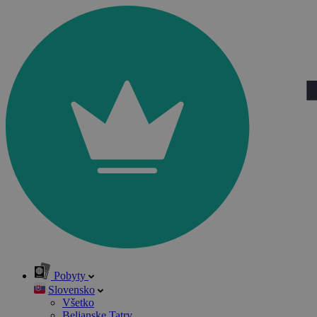
Pobyty
Slovensko
Všetko
Belianske Tatry