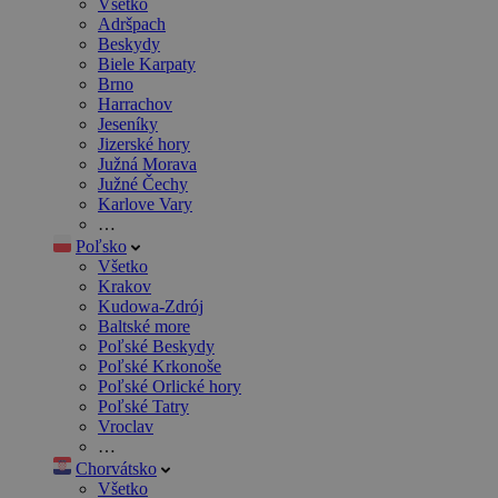
Všetko
Adršpach
Beskydy
Biele Karpaty
Brno
Harrachov
Jeseníky
Jizerské hory
Južná Morava
Južné Čechy
Karlove Vary
…
Poľsko
Všetko
Krakov
Kudowa-Zdrój
Baltské more
Poľské Beskydy
Poľské Krkonoše
Poľské Orlické hory
Poľské Tatry
Vroclav
…
Chorvátsko
Všetko