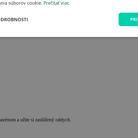
nia súborov cookie.
Prečítať viac
ODROBNOSTI
PRI
bazénom a užite si zaslúžený oddych.