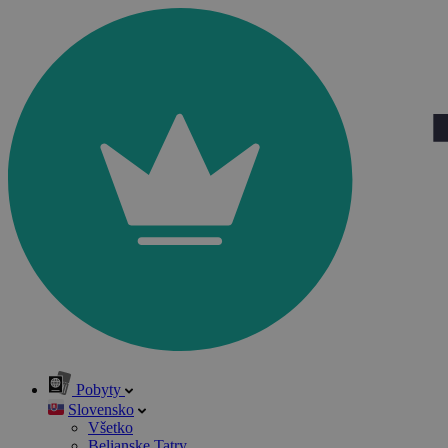
Pobyty
Slovensko
Všetko
Belianske Tatry