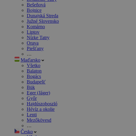
Bešeňová
Bojnice
Dunajská Streda
Južné Slovensko
Komárno
Liptov
Nízke Tatry
Orava
Piešťany
…
Maďarsko
Všetko
Balaton
Bogács
Budapešť
Bük
Eger (Jáger)
Győr
Hajdúszoboszló
Hévíz a okolie
Lenti
Mezőkövesd
…
Česko