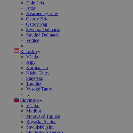
Dalmácia
Istria
Kvarnerský záliv
Ostrov Krk
Ostrov Pag
Severná Dalmácia
Stredná Dalmácia
Vodice
…
Rakúsko
Všetko
Alpy
Korutánsko
Nízke Taury
Štajersko
Tauplitz
Vysoké Taury
…
Slovinsko
Všetko
Maribor
Moravské Toplice
Rogaška Slatina
Savinjské Alpy
Slovinské Štajersko