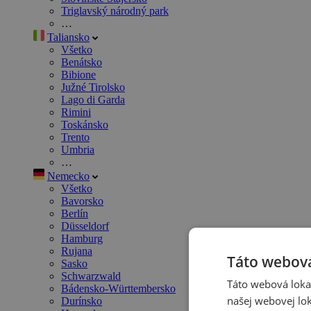
Triglavský národný park
…
Taliansko
Všetko
Benátsko
Bibione
Južné Tirolsko
Lago di Garda
Rimini
Toskánsko
Trento
Umbria
…
Nemecko
Všetko
Bavorsko
Berlín
Düsseldorf
Hamburg
Rujana
Táto webová
Sasko
Schwarzwald
Táto webová lokal
Bádensko-Württembersko
našej webovej lok
Durínsko