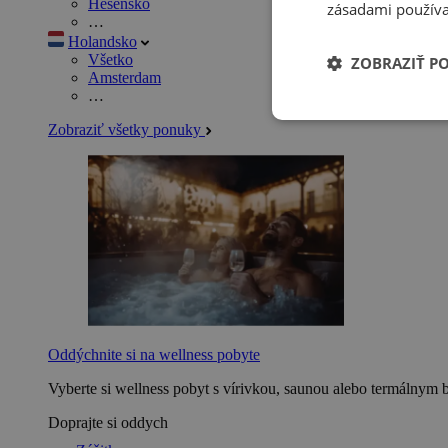
Hesensko
zásadami používa
…
Holandsko
Všetko
ZOBRAZIŤ P
Amsterdam
…
Zobraziť všetky ponuky
Oddýchnite si na wellness pobyte
Vyberte si wellness pobyt s vírivkou, saunou alebo termálnym 
Doprajte si oddych