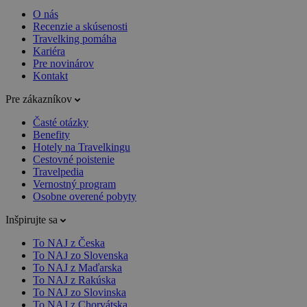
O nás
Recenzie a skúsenosti
Travelking pomáha
Kariéra
Pre novinárov
Kontakt
Pre zákazníkov
Časté otázky
Benefity
Hotely na Travelkingu
Cestovné poistenie
Travelpedia
Vernostný program
Osobne overené pobyty
Inšpirujte sa
To NAJ z Česka
To NAJ zo Slovenska
To NAJ z Maďarska
To NAJ z Rakúska
To NAJ zo Slovinska
To NAJ z Chorvátska