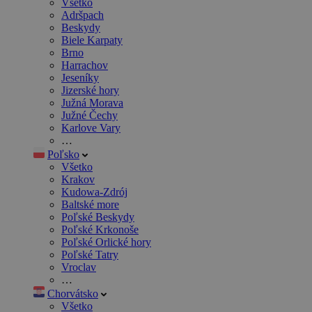
Všetko
Adršpach
Beskydy
Biele Karpaty
Brno
Harrachov
Jeseníky
Jizerské hory
Južná Morava
Južné Čechy
Karlove Vary
…
Poľsko
Všetko
Krakov
Kudowa-Zdrój
Baltské more
Poľské Beskydy
Poľské Krkonoše
Poľské Orlické hory
Poľské Tatry
Vroclav
…
Chorvátsko
Všetko