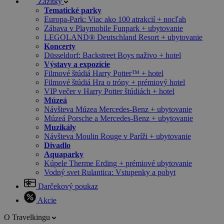
Zážitky
Tematické parky
Europa-Park: Viac ako 100 atrakcií + nocľah
Zábava v Playmobile Funpark + ubytovanie
LEGOLAND® Deutschland Resort + ubytovanie
Koncerty
Düsseldorf: Backstreet Boys naživo + hotel
Výstavy a expozície
Filmové štúdiá Harry Potter™ + hotel
Filmové štúdiá Hra o tróny + prémiový hotel
VIP večer v Harry Potter štúdiách + hotel
Múzeá
Návšteva Múzea Mercedes-Benz + ubytovanie
Múzeá Porsche a Mercedes-Benz + ubytovanie
Muzikály
Návšteva Moulin Rouge v Paríži + ubytovanie
Divadlo
Aquaparky
Kúpele Therme Erding + prémiové ubytovanie
Vodný svet Rulantica: Vstupenky a pobyt
Darčekový poukaz
Akcie
O Travelkingu