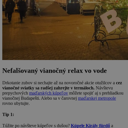
Nefalšovaný vianočný relax vo vode
Drkotanie zubov si nechajte až na novoročné akcie otužilcov a
cez
vianočné sviatky sa radšej zahrejte v termáloch.
Návštevu
prepychových
maďarských kúpeľov
môžete spojiť aj s prehliadkou
vianočnej Budapešti. Alebo sa v čarovnej
maďarskej metropole
rovno ubytujte.
Tip 1:
Túžite po návšteve kúpeľov s dušou?
Kúpele Király fürdő
a