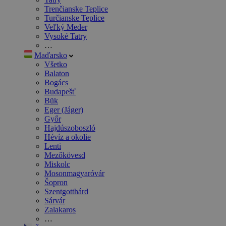
Trenčianske Teplice
Turčianske Teplice
Veľký Meder
Vysoké Tatry
…
Maďarsko
Všetko
Balaton
Bogács
Budapešť
Bük
Eger (Jáger)
Győr
Hajdúszoboszló
Hévíz a okolie
Lenti
Mezőkövesd
Miskolc
Mosonmagyaróvár
Šopron
Szentgotthárd
Sárvár
Zalakaros
…