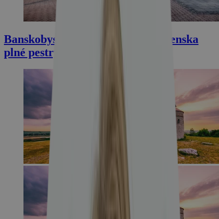
Banskobystrický kraj: srdce Slovenska
plné pestrých zážitkov