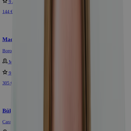
9 /10
Skvelé
144 €
Maďarsko luxusne s neobmedzeným wellness
Borostyán Med Hotel ****
Maďarsko - Nyíradony
9 /10
Skvelé
305 €
Bükfürdő s luxusným wellness (2 000 m²)
Caramell Premium Resort ****