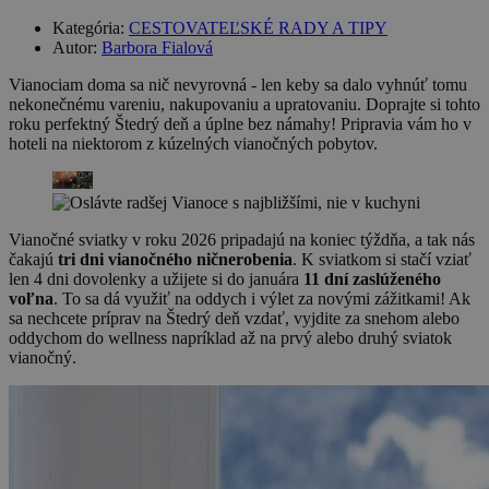
Kategória:
CESTOVATEĽSKÉ RADY A TIPY
Autor:
Barbora Fialová
Vianociam doma sa nič nevyrovná - len keby sa dalo vyhnúť tomu
nekonečnému vareniu, nakupovaniu a upratovaniu. Doprajte si tohto
roku perfektný Štedrý deň a úplne bez námahy! Pripravia vám ho v
hoteli na niektorom z kúzelných vianočných pobytov.
Vianočné sviatky v roku 2026 pripadajú na koniec týždňa, a tak nás
čakajú
tri dni vianočného ničnerobenia
. K sviatkom si stačí vziať
len 4 dni dovolenky a užijete si do januára
11 dní zaslúženého
voľna
. To sa dá využiť na oddych i výlet za novými zážitkami! Ak
sa nechcete príprav na Štedrý deň vzdať, vyjdite za snehom alebo
oddychom do wellness napríklad až na prvý alebo druhý sviatok
vianočný.