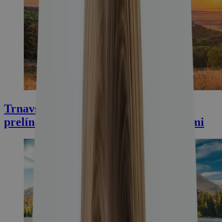
Trnavský kraj: kde sa piesočné duny
prelínajú s históriou, vínom a termálmi