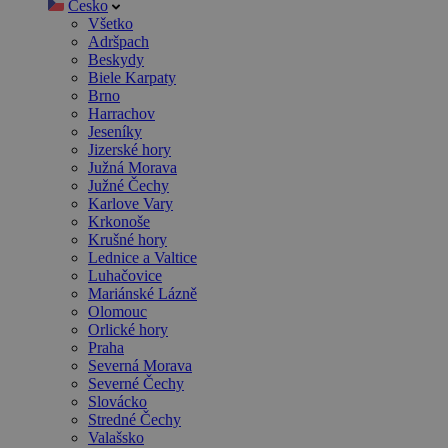
Česko
Všetko
Adršpach
Beskydy
Biele Karpaty
Brno
Harrachov
Jeseníky
Jizerské hory
Južná Morava
Južné Čechy
Karlove Vary
Krkonoše
Krušné hory
Lednice a Valtice
Luhačovice
Mariánské Lázně
Olomouc
Orlické hory
Praha
Severná Morava
Severné Čechy
Slovácko
Stredné Čechy
Valašsko