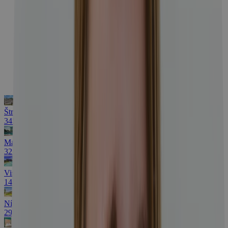
776
Pri vode
70
Travelking PREMIUM
76
Štrbské Pleso s bohatým wellness centrom
345 €
Maďarské kúpele: Termálne bazény a sauny
322 €
Visegrád s wellness, rytiermi aj vínom
140 €
Nízke Tatry s wellness + procedúry a zľavy
296 €