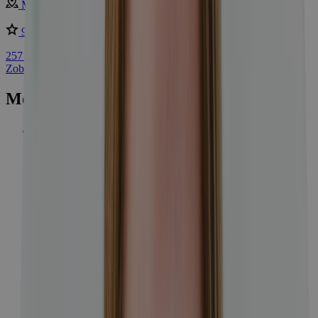
Maďarsko - Bük
9 /10
Skvelé
257 €
Zobraziť najpredávanejšie pobyty
Mohlo by vás zaujímať
Wellness
716
Kúpele
250
Hory
390
Romantické