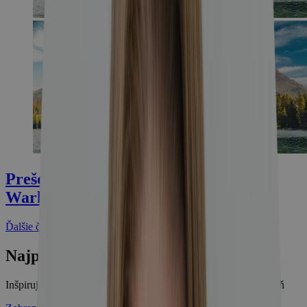
Prešovský kraj: Tatry, pralesy a Andy
Warhol na jednom mieste
Ďalšie články
Najpredávanejšie pobyty
Inšpirujte sa tými najpredávanejšími pobytmi za posledný týždeň