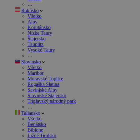
…
Rakúsko
Všetko
Alpy
Korutánsko
Nízke Taury
Štajersko
Tauplitz
Vysoké Taury
…
Slovinsko
Všetko
Maribor
Moravské Toplice
Rogaška Slatina
Savinjské Alpy
Slovinské Štajersko
Triglavský národný park
…
Taliansko
Všetko
Benátsko
Bibione
Južné Tirolsko