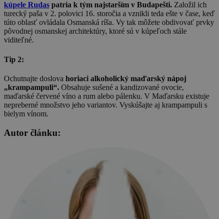
kúpele Rudas
patria k tým najstarším v Budapešti.
Založil ich
turecký paša v 2. polovici 16. storočia a vznikli teda ešte v čase, keď
túto oblasť ovládala Osmanská ríša. Vy tak môžete obdivovať prvky
pôvodnej osmanskej architektúry, ktoré sú v kúpeľoch stále
viditeľné.
Tip 2:
Ochutnajte doslova
horiaci alkoholický maďarský nápoj
„krampampuli“.
Obsahuje sušené a kandizované ovocie,
maďarské červené víno a rum alebo pálenku. V Maďarsku existuje
nepreberné množstvo jeho variantov. Vyskúšajte aj krampampuli s
bielym vínom.
Autor článku: