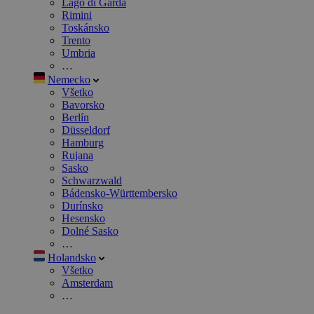
Lago di Garda
Rimini
Toskánsko
Trento
Umbria
…
Nemecko
Všetko
Bavorsko
Berlín
Düsseldorf
Hamburg
Rujana
Sasko
Schwarzwald
Bádensko-Württembersko
Durínsko
Hesensko
Dolné Sasko
…
Holandsko
Všetko
Amsterdam
…