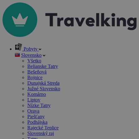
Pobyty
Slovensko
Všetko
Belianske Tatry
Bešeňová
Bojnice
Dunajská Streda
Južné Slovensko
Komárno
Liptov
Nízke Tatry
Orava
Piešťany
Podhájska
Rajecké Teplice
Slovenský raj
Tatry