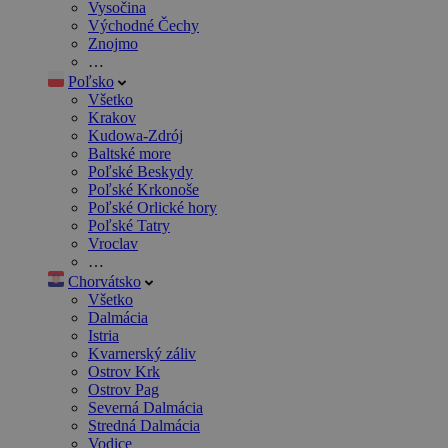
Vysočina
Východné Čechy
Znojmo
…
Poľsko
Všetko
Krakov
Kudowa-Zdrój
Baltské more
Poľské Beskydy
Poľské Krkonoše
Poľské Orlické hory
Poľské Tatry
Vroclav
…
Chorvátsko
Všetko
Dalmácia
Istria
Kvarnerský záliv
Ostrov Krk
Ostrov Pag
Severná Dalmácia
Stredná Dalmácia
Vodice