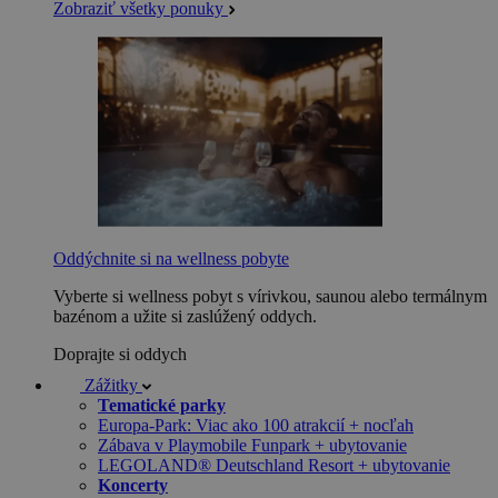
Zobraziť všetky ponuky
Oddýchnite si na wellness pobyte
Vyberte si wellness pobyt s vírivkou, saunou alebo termálnym
bazénom a užite si zaslúžený oddych.
Doprajte si oddych
Zážitky
Tematické parky
Europa-Park: Viac ako 100 atrakcií + nocľah
Zábava v Playmobile Funpark + ubytovanie
LEGOLAND® Deutschland Resort + ubytovanie
Koncerty