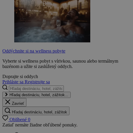
Oddýchnite si na wellness pobyte
Vyberte si wellness pobyt s vírivkou, saunou alebo termálnym
bazénom a užite si zaslúžený oddych.
Doprajte si oddych
Prihláste sa
Registrujte sa
Hľadaj destináciu, hotel, zážitok...
Zavrieť
Hľadaj destináciu, hotel, zážitok
Oblíbené
0
Zatiaľ nemáte žiadne obľúbené ponuky.