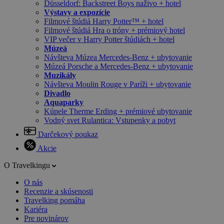
Düsseldorf: Backstreet Boys naživo + hotel
Výstavy a expozície
Filmové štúdiá Harry Potter™ + hotel
Filmové štúdiá Hra o tróny + prémiový hotel
VIP večer v Harry Potter štúdiách + hotel
Múzeá
Návšteva Múzea Mercedes-Benz + ubytovanie
Múzeá Porsche a Mercedes-Benz + ubytovanie
Muzikály
Návšteva Moulin Rouge v Paríži + ubytovanie
Divadlo
Aquaparky
Kúpele Therme Erding + prémiové ubytovanie
Vodný svet Rulantica: Vstupenky a pobyt
Darčekový poukaz
Akcie
O Travelkingu
O nás
Recenzie a skúsenosti
Travelking pomáha
Kariéra
Pre novinárov