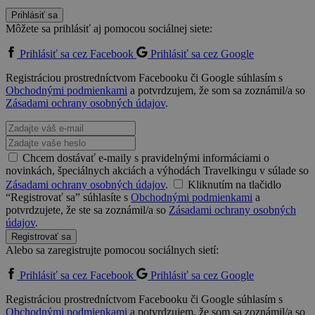
Prihlásiť sa
Môžete sa prihlásiť aj pomocou sociálnej siete:
Prihlásiť sa cez Facebook
Prihlásiť sa cez Google
Registráciou prostredníctvom Facebooku či Google súhlasím s
Obchodnými podmienkami
a potvrdzujem, že som sa zoznámil/a so
Zásadami ochrany osobných údajov
.
Chcem dostávať e-maily s pravidelnými informáciami o
novinkách, špeciálnych akciách a výhodách Travelkingu v súlade so
Zásadami ochrany osobných údajov
.
Kliknutím na tlačidlo
“Registrovať sa” súhlasíte s
Obchodnými podmienkami
a
potvrdzujete, že ste sa zoznámil/a so
Zásadami ochrany osobných
údajov
.
Registrovať sa
Alebo sa zaregistrujte pomocou sociálnych sietí:
Prihlásiť sa cez Facebook
Prihlásiť sa cez Google
Registráciou prostredníctvom Facebooku či Google súhlasím s
Obchodnými podmienkami
a potvrdzujem, že som sa zoznámil/a so