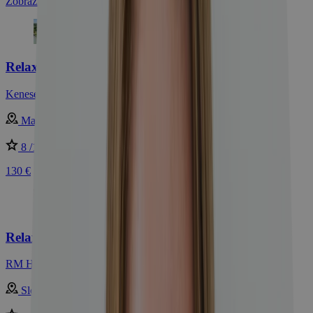
Zobraziť najpredávanejšie pobyty
Relax pri Balatone: Pobyt s wellness + pláž
Kenese Bay Garden Resort & Conference ****superior
Maďarsko - Balaton
8 /10
Dobré
130 €
Relax pri Bojniciach s bazénom a vírivkou
RM Hotel Wellness & Congress ****
Slovensko - Bojnice