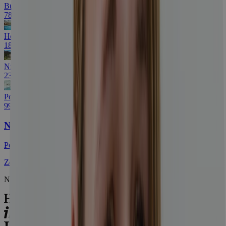
Budapešť priamo v centre v novom hoteli
78 €
Hévíz blízko termálneho jazera s wellness
188 €
Nízke Tatry: Pobyt s bazénom neobmedzene
236 €
Pobyt s aquaparkom a masážou + galéria
99 €
Nevybrali ste si?
Pozrite sa na ďalšie výhodné ponuky!
Zobraziť ďalšie ponuky
Napísali o nás