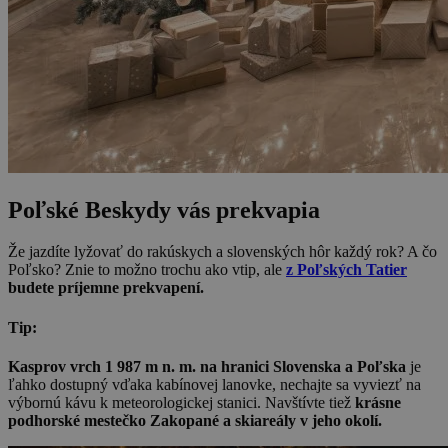
Poľské Beskydy vás prekvapia
Že jazdíte lyžovať do rakúskych a slovenských hôr každý rok? A čo
Poľsko? Znie to možno trochu ako vtip, ale
z Poľských Tatier
budete príjemne prekvapení.
Tip:
Kasprov vrch 1 987 m n. m. na hranici Slovenska a Poľska
je
ľahko dostupný vďaka kabínovej lanovke, nechajte sa vyviezť na
výbornú kávu k meteorologickej stanici. Navštívte tiež
krásne
podhorské mestečko Zakopané a skiareály v jeho okolí.