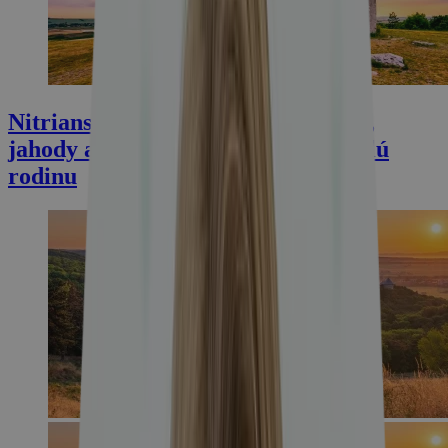
Nitriansky kraj: legendárny Tribeč,
jahody a termálne kúpaliská pre celú
rodinu