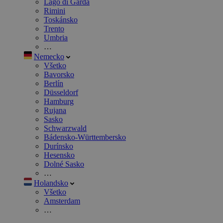
Lago di Garda
Rimini
Toskánsko
Trento
Umbria
…
Nemecko
Všetko
Bavorsko
Berlín
Düsseldorf
Hamburg
Rujana
Sasko
Schwarzwald
Bádensko-Württembersko
Durínsko
Hesensko
Dolné Sasko
…
Holandsko
Všetko
Amsterdam
…