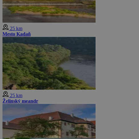
25 km
Mesto Kadaň
25 km
Želinský meandr