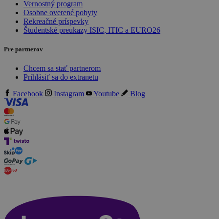
Vernostný program
Osobne overené pobyty
Rekreačné príspevky
Študentské preukazy ISIC, ITIC a EURO26
Pre partnerov
Chcem sa stať partnerom
Prihlásiť sa do extranetu
Facebook
Instagram
Youtube
Blog