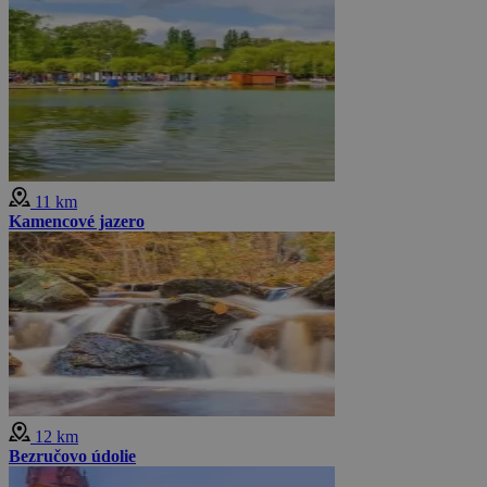
11 km
Kamencové jazero
12 km
Bezručovo údolie