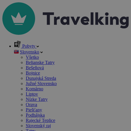
Pobyty
Slovensko
Všetko
Belianske Tatry
Bešeňová
Bojnice
Dunajská Streda
Južné Slovensko
Komárno
Liptov
Nízke Tatry
Orava
Piešťany
Podhájska
Rajecké Teplice
Slovenský raj
Tatry