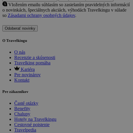
Vložením emailu súhlasím so zasielaním pravidelných informácií
o novinkách, špeciálnych akciách, výhodách Travelkingu v súlade
so
Zásadami ochrany osobných údajov
.
Odoberať novinky
O Travelkingu
O nás
Recenzie a skúsenosti
Travelking pomáha
Kariéra
Pre novinárov
Kontakt
Pre zákazníkov
Časté otázky
Benefity
Chalupy
Hotely na Travelkingu
Cestovné poistenie
Travelpedia