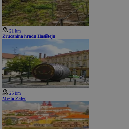
21 km
Zrúcanina hradu Hasištejn
25 km
Mesto Žatec