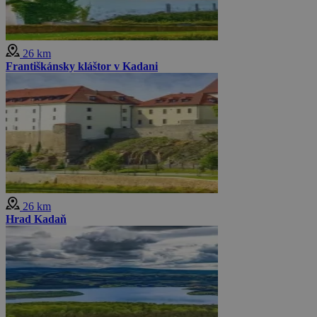
26 km
Františkánsky kláštor v Kadani
26 km
Hrad Kadaň