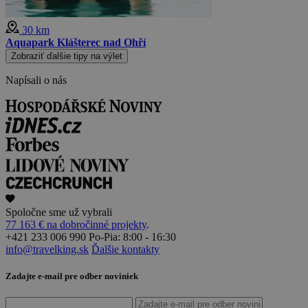
30 km
Aquapark Klášterec nad Ohří
Zobraziť ďalšie tipy na výlet
Napísali o nás
Spoločne sme už vybrali
77 163 € na dobročinné projekty
.
+421 233 006 990
Po-Pia: 8:00 - 16:30
info@travelking.sk
Ďalšie kontakty
Zadajte e-mail pre odber noviniek