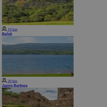
19 km
Bořeň
20 km
Jazero Barbora