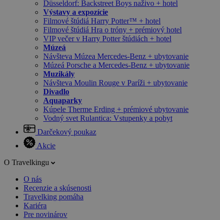
Düsseldorf: Backstreet Boys naživo + hotel
Výstavy a expozície
Filmové štúdiá Harry Potter™ + hotel
Filmové štúdiá Hra o tróny + prémiový hotel
VIP večer v Harry Potter štúdiách + hotel
Múzeá
Návšteva Múzea Mercedes-Benz + ubytovanie
Múzeá Porsche a Mercedes-Benz + ubytovanie
Muzikály
Návšteva Moulin Rouge v Paríži + ubytovanie
Divadlo
Aquaparky
Kúpele Therme Erding + prémiové ubytovanie
Vodný svet Rulantica: Vstupenky a pobyt
Darčekový poukaz
Akcie
O Travelkingu
O nás
Recenzie a skúsenosti
Travelking pomáha
Kariéra
Pre novinárov