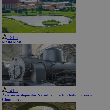
12 km
Mesto Most
14 km
Železničný depozitár Národného technického múzea v
Chomutove