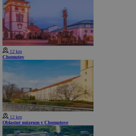
12 km
Chomutov
12 km
Oblastné múzeum v Chomutove