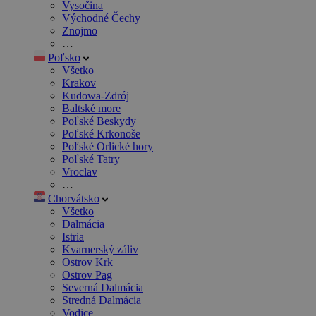
Vysočina
Východné Čechy
Znojmo
…
Poľsko
Všetko
Krakov
Kudowa-Zdrój
Baltské more
Poľské Beskydy
Poľské Krkonoše
Poľské Orlické hory
Poľské Tatry
Vroclav
…
Chorvátsko
Všetko
Dalmácia
Istria
Kvarnerský záliv
Ostrov Krk
Ostrov Pag
Severná Dalmácia
Stredná Dalmácia
Vodice