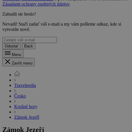
Zásadami ochrany osobných údajov
.
Zabudli ste heslo?
Nevadí! Stačí zadať váš e-mail a my vám pošleme odkaz, kde si
vytvoríte nové.
Odoslať
Back
Menu
Zavřít menu
Travelpedia
Česko
Krušné hory
Zámok Jezeří
Zámok Jezeří