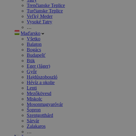
Trenčianske Teplice
Turčianske Teplice
Veľký Meder
Vysoké Tatry
…
Maďarsko
Všetko
Balaton
Bogács
Budapešť
Bük
Eger (Jáger)
Győr
Hajdúszoboszló
Hévíz a okolie
Lenti
Mezőkövesd
Miskolc
Mosonmagyaróvár
Šopron
Szentgotthárd
Sárvár
Zalakaros
…