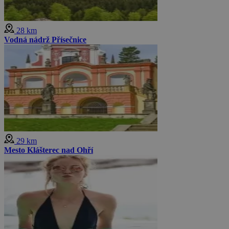
28 km
Vodná nádrž Přísečnice
29 km
Mesto Klášterec nad Ohří