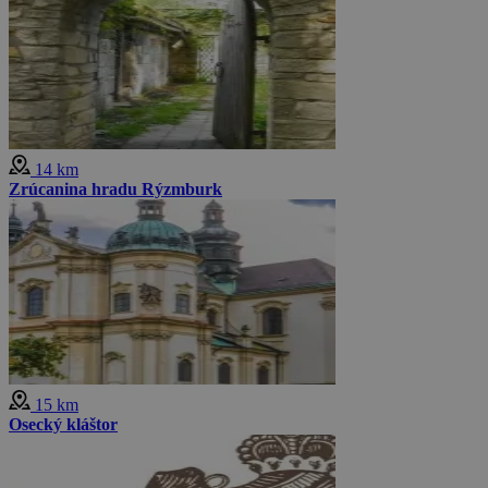
14 km
Zrúcanina hradu Rýzmburk
15 km
Osecký kláštor