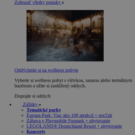
Zobraziť všetky ponuky
Oddýchnite si na wellness pobyte
Vyberte si wellness pobyt s vírivkou, saunou alebo termálnym
bazénom a užite si zaslúžený oddych.
Doprajte si oddych
Zážitky
Tematické parky
Europa-Park: Viac ako 100 atrakcií + nocľah
Zábava v Playmobile Funpark + ubytovanie
LEGOLAND® Deutschland Resort + ubytovanie
Koncerty