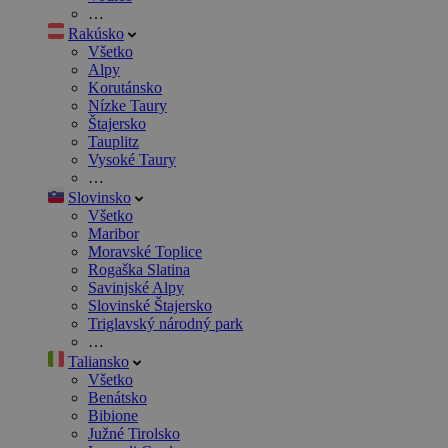
…
Rakúsko
Všetko
Alpy
Korutánsko
Nízke Taury
Štajersko
Tauplitz
Vysoké Taury
…
Slovinsko
Všetko
Maribor
Moravské Toplice
Rogaška Slatina
Savinjské Alpy
Slovinské Štajersko
Triglavský národný park
…
Taliansko
Všetko
Benátsko
Bibione
Južné Tirolsko