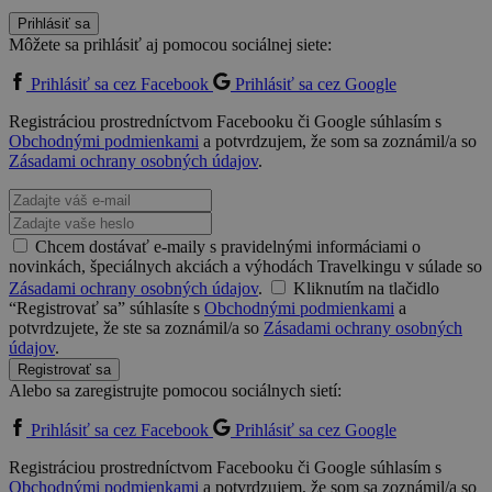
Prihlásiť sa
Môžete sa prihlásiť aj pomocou sociálnej siete:
Prihlásiť sa cez Facebook
Prihlásiť sa cez Google
Registráciou prostredníctvom Facebooku či Google súhlasím s
Obchodnými podmienkami
a potvrdzujem, že som sa zoznámil/a so
Zásadami ochrany osobných údajov
.
Chcem dostávať e-maily s pravidelnými informáciami o
novinkách, špeciálnych akciách a výhodách Travelkingu v súlade so
Zásadami ochrany osobných údajov
.
Kliknutím na tlačidlo
“Registrovať sa” súhlasíte s
Obchodnými podmienkami
a
potvrdzujete, že ste sa zoznámil/a so
Zásadami ochrany osobných
údajov
.
Registrovať sa
Alebo sa zaregistrujte pomocou sociálnych sietí:
Prihlásiť sa cez Facebook
Prihlásiť sa cez Google
Registráciou prostredníctvom Facebooku či Google súhlasím s
Obchodnými podmienkami
a potvrdzujem, že som sa zoznámil/a so