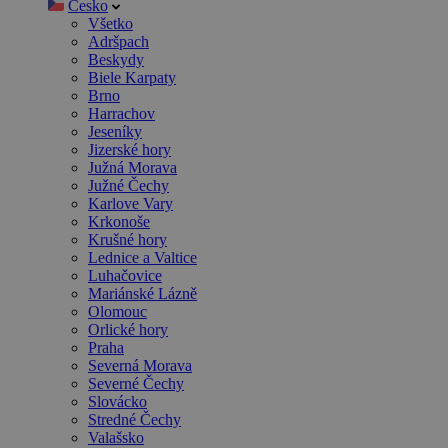
Česko
Všetko
Adršpach
Beskydy
Biele Karpaty
Brno
Harrachov
Jeseníky
Jizerské hory
Južná Morava
Južné Čechy
Karlove Vary
Krkonoše
Krušné hory
Lednice a Valtice
Luhačovice
Mariánské Lázně
Olomouc
Orlické hory
Praha
Severná Morava
Severné Čechy
Slovácko
Stredné Čechy
Valašsko