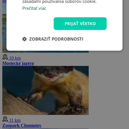
zásadami používania súborov cookie.
Hrad Hněvín
Prečítať viac
PRIJAŤ VŠETKO
ZOBRAZIŤ PODROBNOSTI
10 km
Mostecké jazero
11 km
Zoopark Chomutov