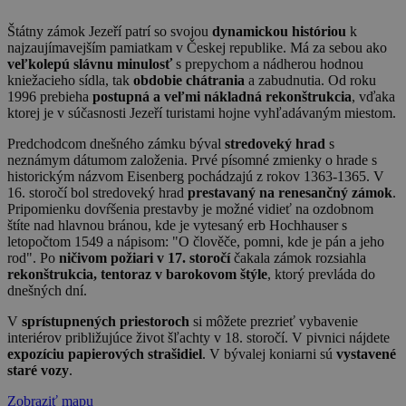
Štátny zámok Jezeří patrí so svojou
dynamickou históriou
k
najzaujímavejším pamiatkam v Českej republike. Má za sebou ako
veľkolepú slávnu minulosť
s prepychom a nádherou hodnou
kniežacieho sídla, tak
obdobie chátrania
a zabudnutia. Od roku
1996 prebieha
postupná a veľmi nákladná rekonštrukcia
, vďaka
ktorej je v súčasnosti Jezeří turistami hojne vyhľadávaným miestom.
Predchodcom dnešného zámku býval
stredoveký hrad
s
neznámym dátumom založenia. Prvé písomné zmienky o hrade s
historickým názvom Eisenberg pochádzajú z rokov 1363-1365. V
16. storočí bol stredoveký hrad
prestavaný na renesančný zámok
.
Pripomienku dovŕšenia prestavby je možné vidieť na ozdobnom
štíte nad hlavnou bránou, kde je vytesaný erb Hochhauser s
letopočtom 1549 a nápisom: "O člověče, pomni, kde je pán a jeho
rod". Po
ničivom požiari v 17. storočí
čakala zámok rozsiahla
rekonštrukcia, tentoraz v barokovom štýle
, ktorý prevláda do
dnešných dní.
V
sprístupnených priestoroch
si môžete prezrieť vybavenie
interiérov približujúce život šľachty v 18. storočí. V pivnici nájdete
expozíciu papierových strašidiel
. V bývalej koniarni sú
vystavené
staré vozy
.
Zobraziť mapu