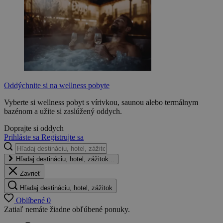
Oddýchnite si na wellness pobyte
Vyberte si wellness pobyt s vírivkou, saunou alebo termálnym
bazénom a užite si zaslúžený oddych.
Doprajte si oddych
Prihláste sa
Registrujte sa
Hľadaj destináciu, hotel, zážitok...
Zavrieť
Hľadaj destináciu, hotel, zážitok
Oblíbené
0
Zatiaľ nemáte žiadne obľúbené ponuky.