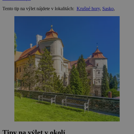
Tento tip na výlet nájdete v lokalitách:
Krušné hory
,
Sasko
,
Tipy na výlet v okolí