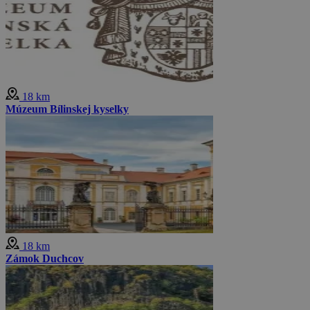
18 km
Múzeum Bílinskej kyselky
18 km
Zámok Duchcov