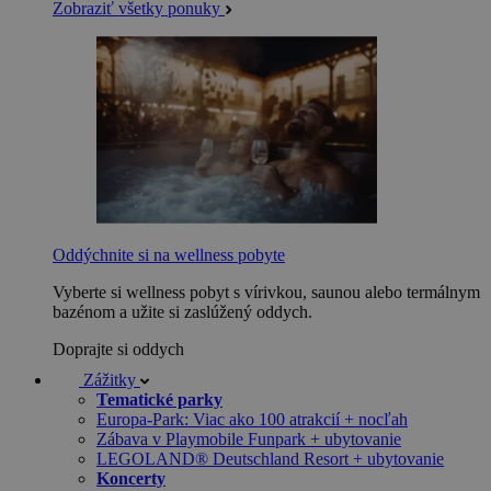
Zobraziť všetky ponuky
Oddýchnite si na wellness pobyte
Vyberte si wellness pobyt s vírivkou, saunou alebo termálnym
bazénom a užite si zaslúžený oddych.
Doprajte si oddych
Zážitky
Tematické parky
Europa-Park: Viac ako 100 atrakcií + nocľah
Zábava v Playmobile Funpark + ubytovanie
LEGOLAND® Deutschland Resort + ubytovanie
Koncerty