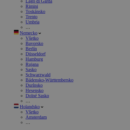
Lago di Garda
Rimini
Toskánsko
Trento
Umbria
…
Nemecko
Všetko
Bavorsko
Berlín
Düsseldorf
Hamburg
Rujana
Sasko
Schwarzwald
Bádensko-Württembersko
Durínsko
Hesensko
Dolné Sasko
…
Holandsko
Všetko
Amsterdam
…