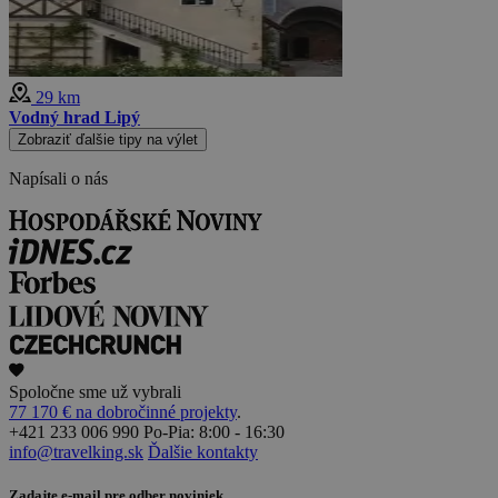
29 km
Vodný hrad Lipý
Zobraziť ďalšie tipy na výlet
Napísali o nás
Spoločne sme už vybrali
77 170 € na dobročinné projekty
.
+421 233 006 990
Po-Pia: 8:00 - 16:30
info@travelking.sk
Ďalšie kontakty
Zadajte e-mail pre odber noviniek