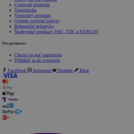
Cestovné poistenie
Travelpedia
Vernostný program
Osobne overené pobyty
Rekreačné príspevky
Študentské preukazy ISIC, ITIC a EURO26
Pre partnerov
Chcem sa stať partnerom
Prihlásiť sa do extranetu
Facebook
Instagram
Youtube
Blog