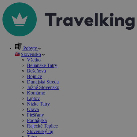
Pobyty
Slovensko
Všetko
Belianske Tatry
Bešeňová
Bojnice
Dunajská Streda
Južné Slovensko
Komárno
Liptov
Nízke Tatry
Orava
Piešťany
Podhájska
Rajecké Teplice
Slovenský raj
Tatry