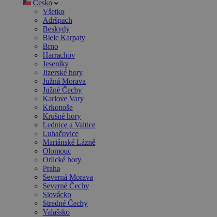
Česko
Všetko
Adršpach
Beskydy
Biele Karpaty
Brno
Harrachov
Jeseníky
Jizerské hory
Južná Morava
Južné Čechy
Karlove Vary
Krkonoše
Krušné hory
Lednice a Valtice
Luhačovice
Mariánské Lázně
Olomouc
Orlické hory
Praha
Severná Morava
Severné Čechy
Slovácko
Stredné Čechy
Valašsko