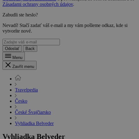
Zásadami ochrany osobných údajov
.
Zabudli ste heslo?
Nevadí! Stačí zadať váš e-mail a my vám pošleme odkaz, kde si
vytvoríte nové.
Odoslať
Back
Menu
Zavřít menu
Travelpedia
Česko
České Švajčiarsko
Vyhliadka Belveder
Vyhliadka Belveder