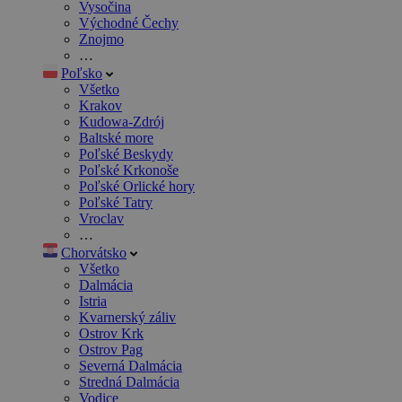
Vysočina
Východné Čechy
Znojmo
…
Poľsko
Všetko
Krakov
Kudowa-Zdrój
Baltské more
Poľské Beskydy
Poľské Krkonoše
Poľské Orlické hory
Poľské Tatry
Vroclav
…
Chorvátsko
Všetko
Dalmácia
Istria
Kvarnerský záliv
Ostrov Krk
Ostrov Pag
Severná Dalmácia
Stredná Dalmácia
Vodice