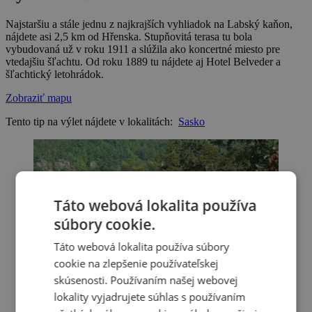
Najstaršiu a stále jednu z najkrajších vyhliadok na Labský kaňon,
nájdete asi 2,5 km od Hřenska. Stupňovitá terasa tu bola
vybudovaná už v roku 1911 a slúžila ako koncertné miesto pre
vtedajšiu šľachtu. Od roku 1889 tu nájdete aj Hotel Belveder a
šľachtický letohrádok.
Zobraziť mapu
Tento tip na výlet nájdete v lokalitách:
Sasko
Táto webová lokalita používa
súbory cookie.
Táto webová lokalita používa súbory
cookie na zlepšenie používateľskej
skúsenosti. Používaním našej webovej
lokality vyjadrujete súhlas s používaním