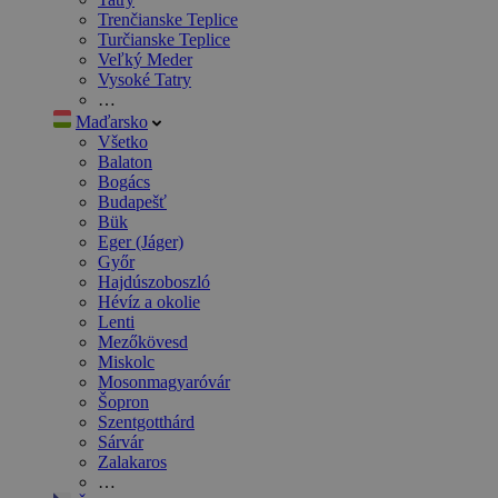
Trenčianske Teplice
Turčianske Teplice
Veľký Meder
Vysoké Tatry
…
Maďarsko
Všetko
Balaton
Bogács
Budapešť
Bük
Eger (Jáger)
Győr
Hajdúszoboszló
Hévíz a okolie
Lenti
Mezőkövesd
Miskolc
Mosonmagyaróvár
Šopron
Szentgotthárd
Sárvár
Zalakaros
…