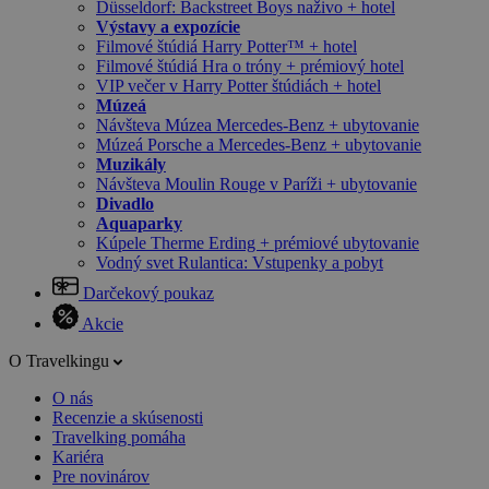
Düsseldorf: Backstreet Boys naživo + hotel
Výstavy a expozície
Filmové štúdiá Harry Potter™ + hotel
Filmové štúdiá Hra o tróny + prémiový hotel
VIP večer v Harry Potter štúdiách + hotel
Múzeá
Návšteva Múzea Mercedes-Benz + ubytovanie
Múzeá Porsche a Mercedes-Benz + ubytovanie
Muzikály
Návšteva Moulin Rouge v Paríži + ubytovanie
Divadlo
Aquaparky
Kúpele Therme Erding + prémiové ubytovanie
Vodný svet Rulantica: Vstupenky a pobyt
Darčekový poukaz
Akcie
O Travelkingu
O nás
Recenzie a skúsenosti
Travelking pomáha
Kariéra
Pre novinárov