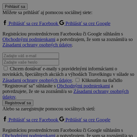
Prihlásiť sa
Môžete sa prihlásiť aj pomocou sociálnej siete:
Prihlásiť sa cez Facebook
Prihlásiť sa cez Google
Registráciou prostredníctvom Facebooku či Google súhlasím s
Obchodnými podmienkami
a potvrdzujem, že som sa zoznámil/a so
Zásadami ochrany osobných údajov
.
Chcem dostávať e-maily s pravidelnými informáciami o
novinkách, špeciálnych akciách a výhodách Travelkingu v súlade so
Zásadami ochrany osobných údajov
.
Kliknutím na tlačidlo
“Registrovať sa” súhlasíte s
Obchodnými podmienkami
a
potvrdzujete, že ste sa zoznámil/a so
Zásadami ochrany osobných
údajov
.
Registrovať sa
Alebo sa zaregistrujte pomocou sociálnych sietí:
Prihlásiť sa cez Facebook
Prihlásiť sa cez Google
Registráciou prostredníctvom Facebooku či Google súhlasím s
Obchodnými podmienkami
a potvrdzujem, že som sa zoznámil/a so