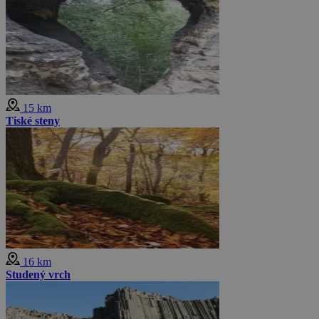
15 km
Tiské steny
16 km
Studený vrch