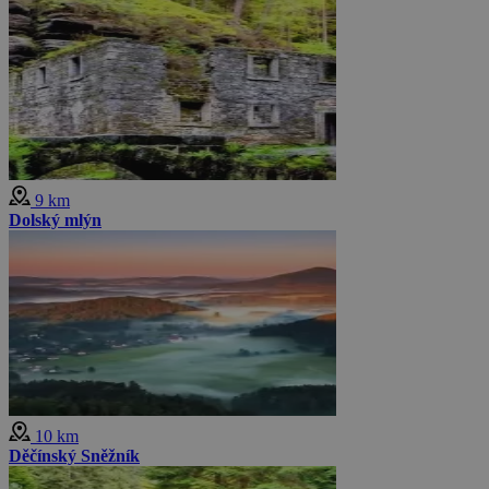
9 km
Dolský mlýn
10 km
Děčínský Sněžník