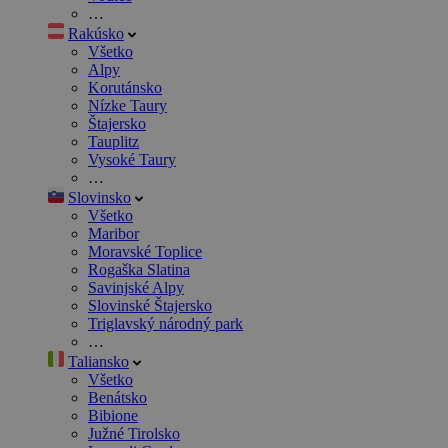
…
Rakúsko
Všetko
Alpy
Korutánsko
Nízke Taury
Štajersko
Tauplitz
Vysoké Taury
…
Slovinsko
Všetko
Maribor
Moravské Toplice
Rogaška Slatina
Savinjské Alpy
Slovinské Štajersko
Triglavský národný park
…
Taliansko
Všetko
Benátsko
Bibione
Južné Tirolsko