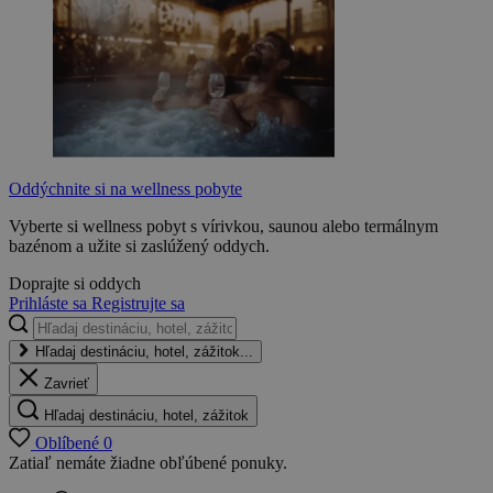
Oddýchnite si na wellness pobyte
Vyberte si wellness pobyt s vírivkou, saunou alebo termálnym
bazénom a užite si zaslúžený oddych.
Doprajte si oddych
Prihláste sa
Registrujte sa
Hľadaj destináciu, hotel, zážitok...
Zavrieť
Hľadaj destináciu, hotel, zážitok
Oblíbené
0
Zatiaľ nemáte žiadne obľúbené ponuky.