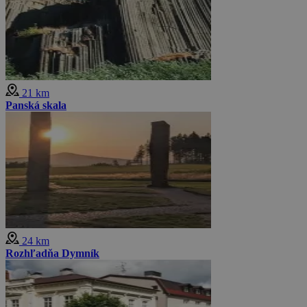
21 km
Panská skala
24 km
Rozhľadňa Dymník