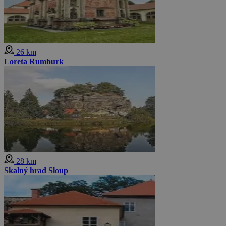
26 km
Loreta Rumburk
28 km
Skalný hrad Sloup