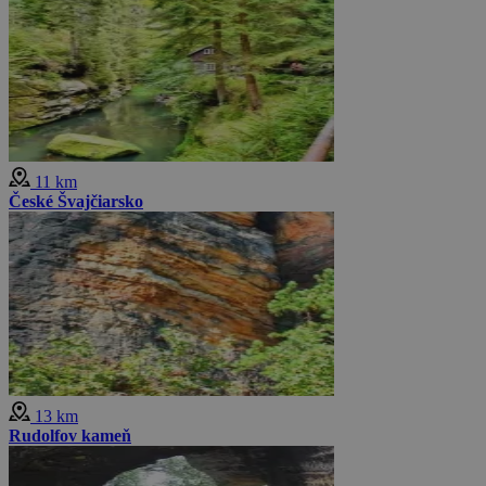
11 km
České Švajčiarsko
13 km
Rudolfov kameň