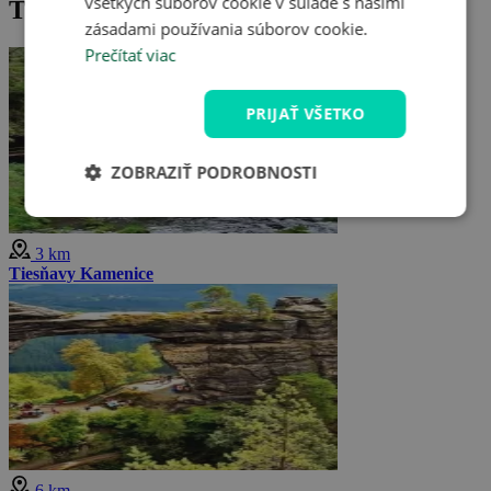
všetkých súborov cookie v súlade s našimi
Tipy na výlet v okolí
zásadami používania súborov cookie.
Prečítať viac
PRIJAŤ VŠETKO
ZOBRAZIŤ PODROBNOSTI
3 km
Tiesňavy Kamenice
6 km