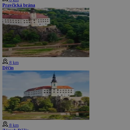
Pravčická brána
8 km
Děčín
8 km