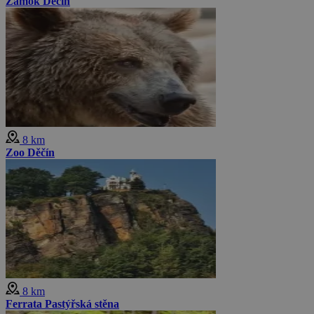
Zámok Děčín
8 km
Zoo Děčín
8 km
Ferrata Pastýřská stěna