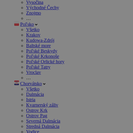
Vysočina
Východné Čechy
Znojmo
…
Poľsko
Všetko
Krakov
Kudowa-Zdrój
Baltské more
Poľské Beskydy
Poľské Krkonoše
Poľské Orlické hory
Poľské Tatry
Vroclav
…
Chorvátsko
Všetko
Dalmácia
Istria
Kvarnerský záliv
Ostrov Krk
Ostrov Pag
Severná Dalmácia
Stredná Dalmácia
Vodice