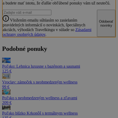
a budete mať istotu, že ďalšie obľúbené ponuky vám už neutečú.
Vložením emailu súhlasím so zasielaním
Odoberať
pravidelných informácií o novinkách, špeciálnych
novinky
akciách, výhodách Travelkingu v súlade so
Zásadami
ochrany osobných údajov
.
Podobné ponuky
Poľsko: Lehnica luxusne s bazénom a saunami
125 €
Vroclav: zámoček s neobmedzeným wellness
99 €
Poľsko s neobmedzeným wellness a zľavami
209 €
Poľsko blízko Krkonôš s termálnym wellness
135 €