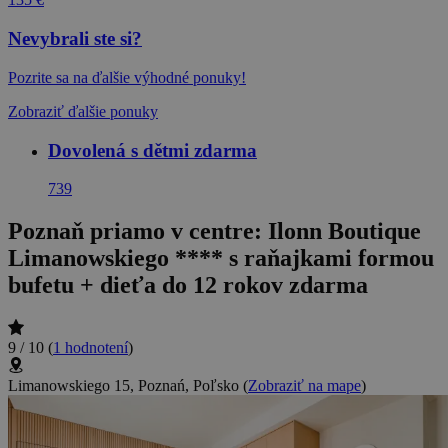
Nevybrali ste si?
Pozrite sa na ďalšie výhodné ponuky!
Zobraziť ďalšie ponuky
Dovolená s dětmi zdarma
739
Poznaň priamo v centre: Ilonn Boutique
Limanowskiego **** s raňajkami formou
bufetu + dieťa do 12 rokov zdarma
9 / 10
(
1 hodnotení
)
Limanowskiego 15, Poznań, Poľsko
(
Zobraziť na mape
)