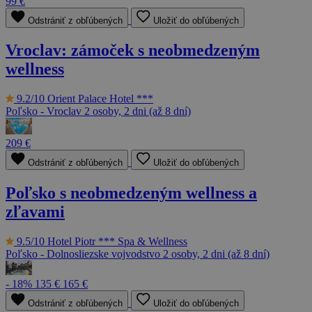
99 €
Odstrániť z obľúbených
Uložiť do obľúbených
Vroclav: zámoček s neobmedzeným
wellness
9.2/10
Orient Palace Hotel ***
Poľsko - Vroclav
2 osoby, 2 dni (až 8 dní)
209 €
Odstrániť z obľúbených
Uložiť do obľúbených
Poľsko s neobmedzeným wellness a
zľavami
9.5/10
Hotel Piotr *** Spa & Wellness
Poľsko - Dolnosliezske vojvodstvo
2 osoby, 2 dni (až 8 dní)
- 18%
135 €
165 €
Odstrániť z obľúbených
Uložiť do obľúbených