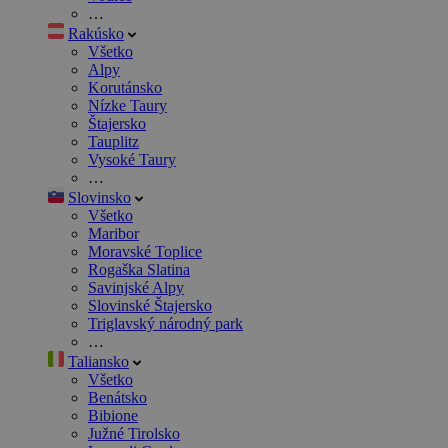
…
Rakúsko
Všetko
Alpy
Korutánsko
Nízke Taury
Štajersko
Tauplitz
Vysoké Taury
…
Slovinsko
Všetko
Maribor
Moravské Toplice
Rogaška Slatina
Savinjské Alpy
Slovinské Štajersko
Triglavský národný park
…
Taliansko
Všetko
Benátsko
Bibione
Južné Tirolsko