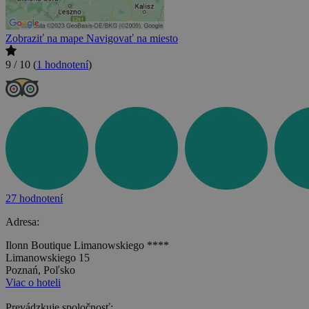
Zobraziť na mape
Navigovať na miesto
9 / 10
(
1 hodnotení
)
27 hodnotení
Adresa:
Ilonn Boutique Limanowskiego ****
Limanowskiego 15
Poznań, Poľsko
Viac o hoteli
Prevádzkuje spoločnosť: