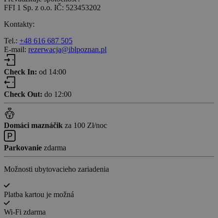
FFI 1 Sp. z o.o. IČ: 523453202
Kontakty:
Tel.:
+48 616 687 505
E-mail:
rezerwacja@iblpoznan.pl
Check In:
od 14:00
Check Out:
do 12:00
Domáci maznáčik
za 100 Zł/noc
Parkovanie
zdarma
Možnosti ubytovacieho zariadenia
Platba kartou je možná
Wi-Fi zdarma