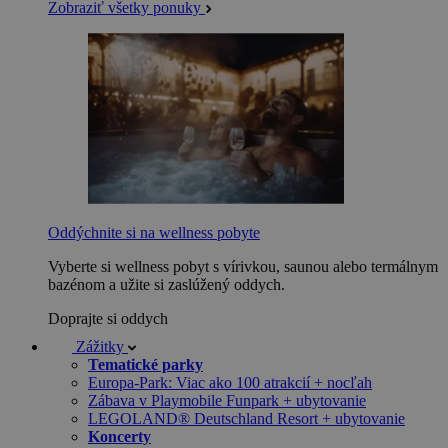
Zobraziť všetky ponuky
Oddýchnite si na wellness pobyte
Vyberte si wellness pobyt s vírivkou, saunou alebo termálnym
bazénom a užite si zaslúžený oddych.
Doprajte si oddych
Zážitky
Tematické parky
Europa-Park: Viac ako 100 atrakcií + nocľah
Zábava v Playmobile Funpark + ubytovanie
LEGOLAND® Deutschland Resort + ubytovanie
Koncerty