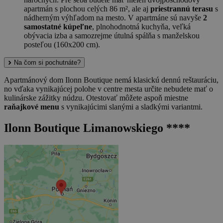
apartmán s plochou celých 86 m², ale aj
priestrannú terasu
s
nádherným výhľadom na mesto. V apartmáne sú navyše
2
samostatné kúpeľne
, plnohodnotná kuchyňa, veľká
obývacia izba a samozrejme útulná spálňa s manželskou
posteľou (160x200 cm).
Na čom si pochutnáte?
Apartmánový dom Ilonn Boutique nemá klasickú dennú reštauráciu,
no vďaka vynikajúcej polohe v centre mesta určite nebudete mať o
kulinárske zážitky núdzu. Otestovať môžete aspoň miestne
raňajkové menu
s vynikajúcimi slanými a sladkými variantmi.
Ilonn Boutique Limanowskiego ****