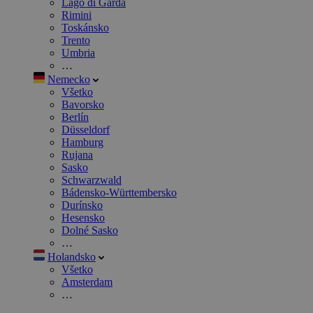
Lago di Garda
Rimini
Toskánsko
Trento
Umbria
…
Nemecko
Všetko
Bavorsko
Berlín
Düsseldorf
Hamburg
Rujana
Sasko
Schwarzwald
Bádensko-Württembersko
Durínsko
Hesensko
Dolné Sasko
…
Holandsko
Všetko
Amsterdam
…