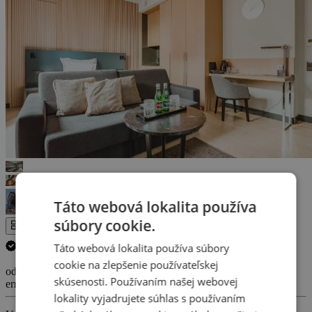
Táto webová lokalita používa
súbory cookie.
Celá galéria
Táto webová lokalita používa súbory
Zrušenie termínu pobytu ZADARMO.
(
Viac informácií
)
cookie na zlepšenie používateľskej
od 99 €
skúsenosti. Používaním našej webovej
errors_loading_failed
lokality vyjadrujete súhlas s používaním