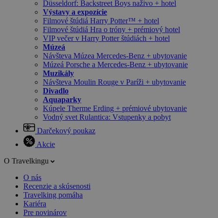
Düsseldorf: Backstreet Boys naživo + hotel
Výstavy a expozície
Filmové štúdiá Harry Potter™ + hotel
Filmové štúdiá Hra o tróny + prémiový hotel
VIP večer v Harry Potter štúdiách + hotel
Múzeá
Návšteva Múzea Mercedes-Benz + ubytovanie
Múzeá Porsche a Mercedes-Benz + ubytovanie
Muzikály
Návšteva Moulin Rouge v Paríži + ubytovanie
Divadlo
Aquaparky
Kúpele Therme Erding + prémiové ubytovanie
Vodný svet Rulantica: Vstupenky a pobyt
Darčekový poukaz
Akcie
O Travelkingu
O nás
Recenzie a skúsenosti
Travelking pomáha
Kariéra
Pre novinárov