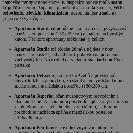
najnovšie trendy v hotelierstve. K dispozícii budete mať
vlastnú
kúpeľňu
s fénom, županmi, papučami a sadou kozmetiky,
WiFi
pripojenie, televíziu, klimatizáciu
, trezor, minibar a sadu na
prípravu kávy a čaju.
Apartmán Standard
ponúkne plochu 26 m² a je vybavený
manželskou posteľou (160x200 cm) a malým kuchynským
kútom. Niektoré apartmány môžu mať aj balkón.
Apartmán Studio
má plochu 28 m² a nájdete v ňom
manželskú posteľ (160x200 cm), pohovku na posedenie a
kuchynský kút. Na rozdiel od variantu Standard umožňuje
prístelku.
Apartmán Deluxe
o ploche 37 m² zahŕňa priestrannú
obývaciu izbu s pohovkou, kreslami a kuchynským kútom a
spaciu zónu s manželskou posteľou (160x200 cm).
Apartmán Superior
očarí mezonetovým prevedením s
plochou 47 m². Na spodnom poschodí nájdete obývaciu izbu
s pohovkou, kreslami a kuchynským kútom, na hornom
poschodí sa nachádza spálňa s manželskou posteľou
(160x200 cm).
Apartmán Penthouse
je exkluzívnym variantom pre
náročných. Pre seba budete mať nielen dvojposchodový