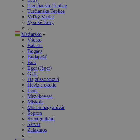
Trenčianske Teplice
Turčianske Teplice
Veľký Meder
Vysoké Tatry
…
Maďarsko
Všetko
Balaton
Bogács
Budapešť
Bük
Eger (Jáger)
Győr
Hajdúszoboszló
Hévíz a okolie
Lenti
Mezőkövesd
Miskolc
Mosonmagyaróvár
Šopron
Szentgotthárd
Sárvár
Zalakaros
…