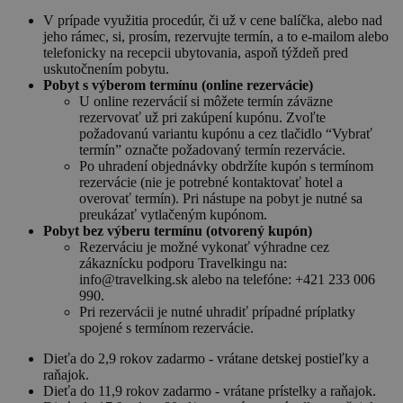
V prípade využitia procedúr, či už v cene balíčka, alebo nad
jeho rámec, si, prosím, rezervujte termín, a to e-mailom alebo
telefonicky na recepcii ubytovania, aspoň týždeň pred
uskutočnením pobytu.
Pobyt s výberom termínu (online rezervácie)
U online rezervácií si môžete termín záväzne
rezervovať už pri zakúpení kupónu. Zvoľte
požadovanú variantu kupónu a cez tlačidlo “Vybrať
termín” označte požadovaný termín rezervácie.
Po uhradení objednávky obdržíte kupón s termínom
rezervácie (nie je potrebné kontaktovať hotel a
overovať termín). Pri nástupe na pobyt je nutné sa
preukázať vytlačeným kupónom.
Pobyt bez výberu termínu (otvorený kupón)
Rezerváciu je možné vykonať výhradne cez
zákaznícku podporu Travelkingu na:
info@travelking.sk alebo na telefóne: +421 233 006
990.
Pri rezervácii je nutné uhradiť prípadné príplatky
spojené s termínom rezervácie.
Dieťa do 2,9 rokov zadarmo - vrátane detskej postieľky a
raňajok.
Dieťa do 11,9 rokov zadarmo - vrátane prístelky a raňajok.