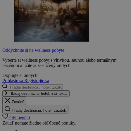
Oddýchnite si na wellness pobyte
Vyberte si wellness pobyt s vírivkou, saunou alebo termálnym
bazénom a užite si zaslúžený oddych.
Doprajte si oddych
Prihláste sa
Registrujte sa
Hľadaj destináciu, hotel, zážitok...
Zavrieť
Hľadaj destináciu, hotel, zážitok
Oblíbené
0
Zatiaľ nemáte žiadne obľúbené ponuky.