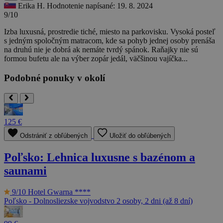
Erika H.
Hodnotenie napísané: 19. 8. 2024
9/10
Izba luxusná, prostredie tiché, miesto na parkovisku. Vysoká posteľ
s jedným spoločným matracom, kde sa pohyb jednej osoby prenáša
na druhú nie je dobrá ak nemáte tvrdý spánok. Raňajky nie sú
formou bufetu ale na výber zopár jedál, väčšinou vajíčka...
Podobné ponuky v okolí
125 €
Odstrániť z obľúbených
Uložiť do obľúbených
Poľsko: Lehnica luxusne s bazénom a
saunami
9/10
Hotel Gwarna ****
Poľsko - Dolnosliezske vojvodstvo
2 osoby, 2 dni (až 8 dní)