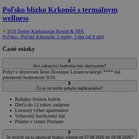
Poľsko blízko Krkonôš s termálnym
wellness
9/10
Termy Karkonosze Resort & SPA
Poľsko - Poľské Krkonoše
2 osoby, 3 dni (až 8 dní)
Časté otázky
Ako zákazníci hodnotia toto ubytovanie?
Pobyt v ubytovaní Ilonn Boutique Limanowskiego **** má
priemerné hodnotenie 9/10.
Čo je na tomto pobyte najlákavejšie?
Raňajky formou bufetu
Dieťa do 12 rokov zadarmo
Luxusný výber apartmánov
Vybavený kuchynský kút
Priamo v centre Poznane
Je možné sa tu ubytovať budúci víkend od 07.08.2026 do 09.08.2026?