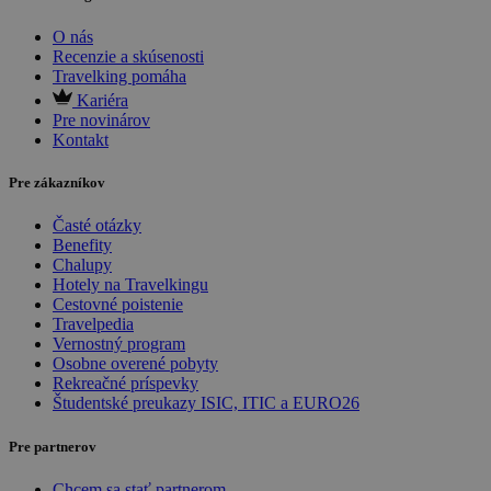
O nás
Recenzie a skúsenosti
Travelking pomáha
Kariéra
Pre novinárov
Kontakt
Pre zákazníkov
Časté otázky
Benefity
Chalupy
Hotely na Travelkingu
Cestovné poistenie
Travelpedia
Vernostný program
Osobne overené pobyty
Rekreačné príspevky
Študentské preukazy ISIC, ITIC a EURO26
Pre partnerov
Chcem sa stať partnerom