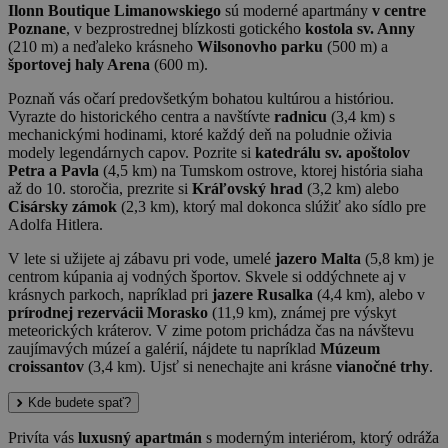
Ilonn Boutique Limanowskiego
sú moderné apartmány
v centre
Poznane
, v bezprostrednej blízkosti gotického
kostola sv. Anny
(210 m) a neďaleko krásneho
Wilsonovho parku
(500 m) a
športovej haly Arena
(600 m).
Poznaň vás očarí predovšetkým bohatou kultúrou a históriou.
Vyrazte do historického centra a navštívte
radnicu
(3,4 km) s
mechanickými hodinami, ktoré každý deň na poludnie oživia
modely legendárnych capov. Pozrite si
katedrálu sv. apoštolov
Petra a Pavla
(4,5 km) na Tumskom ostrove, ktorej história siaha
až do 10. storočia, prezrite si
Kráľovský hrad
(3,2 km) alebo
Cisársky zámok
(2,3 km), ktorý mal dokonca slúžiť ako sídlo pre
Adolfa Hitlera.
V lete si užijete aj zábavu pri vode, umelé
jazero Malta
(5,8 km) je
centrom kúpania aj vodných športov. Skvele si oddýchnete aj v
krásnych parkoch, napríklad pri
jazere Rusalka
(4,4 km), alebo v
prírodnej rezervácii Morasko
(11,9 km), známej pre výskyt
meteorických kráterov. V zime potom prichádza čas na návštevu
zaujímavých múzeí a galérií, nájdete tu napríklad
Múzeum
croissantov
(3,4 km). Ujsť si nenechajte ani krásne
vianočné trhy
.
Kde budete spať?
Privíta vás
luxusný apartmán
s moderným interiérom, ktorý odráža