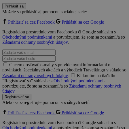
Prihlásiť sa
Môžete sa prihlásiť aj pomocou sociálnej siete:
Prihlásiť sa cez Facebook
Prihlásiť sa cez Google
Registráciou prostredníctvom Facebooku či Google súhlasím s
Obchodnými podmienkami
a potvrdzujem, že som sa zoznámil/a so
Zásadami ochrany osobných údajov
.
Chcem dostávať e-maily s pravidelnými informáciami o
novinkách, špeciálnych akciách a výhodách Travelkingu v súlade so
Zásadami ochrany osobných údajov
.
Kliknutím na tlačidlo
“Registrovať sa” súhlasíte s
Obchodnými podmienkami
a
potvrdzujete, že ste sa zoznámil/a so
Zásadami ochrany osobných
údajov
.
Registrovať sa
Alebo sa zaregistrujte pomocou sociálnych sietí:
Prihlásiť sa cez Facebook
Prihlásiť sa cez Google
Registráciou prostredníctvom Facebooku či Google súhlasím s
Obchodnými podmienkami
a potvrdzujem, že som sa zoznámil/a so