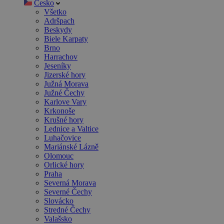
Česko
Všetko
Adršpach
Beskydy
Biele Karpaty
Brno
Harrachov
Jeseníky
Jizerské hory
Južná Morava
Južné Čechy
Karlove Vary
Krkonoše
Krušné hory
Lednice a Valtice
Luhačovice
Mariánské Lázně
Olomouc
Orlické hory
Praha
Severná Morava
Severné Čechy
Slovácko
Stredné Čechy
Valašsko