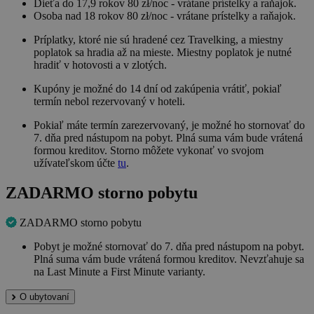
Dieťa do 17,9 rokov 80 zł/noc - vrátane prístelky a raňajok.
Osoba nad 18 rokov 80 zł/noc - vrátane prístelky a raňajok.
Príplatky, ktoré nie sú hradené cez Travelking, a miestny
poplatok sa hradia až na mieste. Miestny poplatok je nutné
hradiť v hotovosti a v zlotých.
Kupóny je možné do 14 dní od zakúpenia vrátiť, pokiaľ
termín nebol rezervovaný v hoteli.
Pokiaľ máte termín zarezervovaný, je možné ho stornovať do
7. dňa pred nástupom na pobyt. Plná suma vám bude vrátená
formou kreditov. Storno môžete vykonať vo svojom
užívateľskom účte
tu
.
ZADARMO storno pobytu
ZADARMO storno pobytu
Pobyt je možné stornovať do 7. dňa pred nástupom na pobyt.
Plná suma vám bude vrátená formou kreditov. Nevzťahuje sa
na Last Minute a First Minute varianty.
O ubytovaní