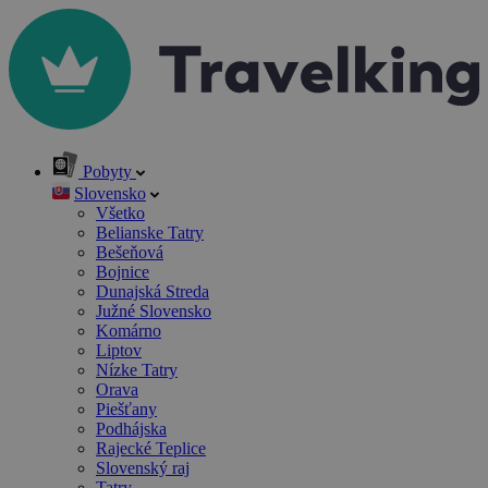
Pobyty
Slovensko
Všetko
Belianske Tatry
Bešeňová
Bojnice
Dunajská Streda
Južné Slovensko
Komárno
Liptov
Nízke Tatry
Orava
Piešťany
Podhájska
Rajecké Teplice
Slovenský raj
Tatry