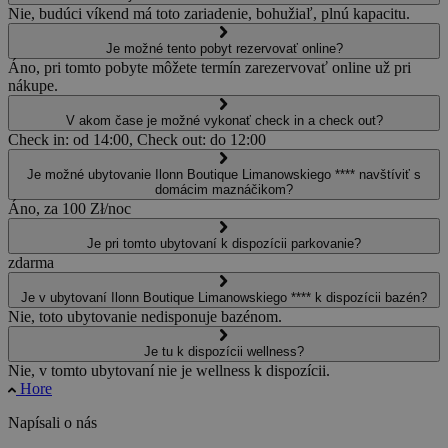
Nie, budúci víkend má toto zariadenie, bohužiaľ, plnú kapacitu.
Je možné tento pobyt rezervovať online?
Áno, pri tomto pobyte môžete termín zarezervovať online už pri
nákupe.
V akom čase je možné vykonať check in a check out?
Check in: od 14:00, Check out: do 12:00
Je možné ubytovanie Ilonn Boutique Limanowskiego **** navštíviť s
domácim maznáčikom?
Áno, za 100 Zł/noc
Je pri tomto ubytovaní k dispozícii parkovanie?
zdarma
Je v ubytovaní Ilonn Boutique Limanowskiego **** k dispozícii bazén?
Nie, toto ubytovanie nedisponuje bazénom.
Je tu k dispozícii wellness?
Nie, v tomto ubytovaní nie je wellness k dispozícii.
Hore
Napísali o nás