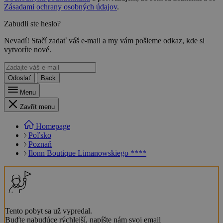
Zásadami ochrany osobných údajov
.
Zabudli ste heslo?
Nevadí! Stačí zadať váš e-mail a my vám pošleme odkaz, kde si
vytvoríte nové.
Odoslať
Back
Menu
Zavřít menu
Homepage
Poľsko
Poznaň
Ilonn Boutique Limanowskiego ****
Tento pobyt sa už vypredal.
Buďte nabudúce rýchlejší, napíšte nám svoj email