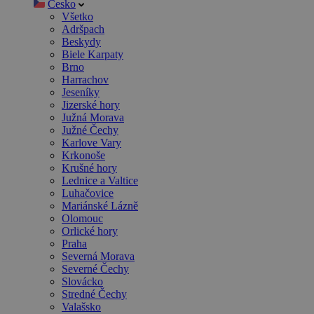
Česko
Všetko
Adršpach
Beskydy
Biele Karpaty
Brno
Harrachov
Jeseníky
Jizerské hory
Južná Morava
Južné Čechy
Karlove Vary
Krkonoše
Krušné hory
Lednice a Valtice
Luhačovice
Mariánské Lázně
Olomouc
Orlické hory
Praha
Severná Morava
Severné Čechy
Slovácko
Stredné Čechy
Valašsko