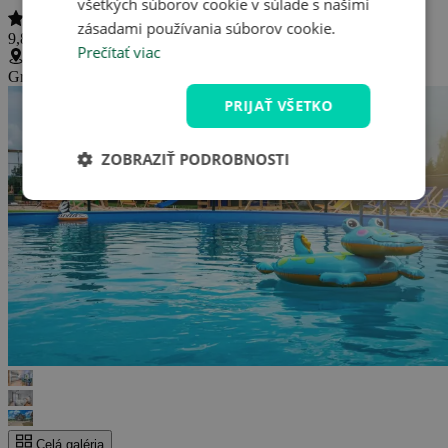
všetkých súborov cookie v súlade s našimi
zásadami používania súborov cookie.
9,8 / 10
(
5 hodnotení
)
Prečítať viac
Grapa 29A, Białka Tatrzańska, Poľsko
(
Zobraziť na mape
)
PRIJAŤ VŠETKO
ZOBRAZIŤ PODROBNOSTI
Celá galéria