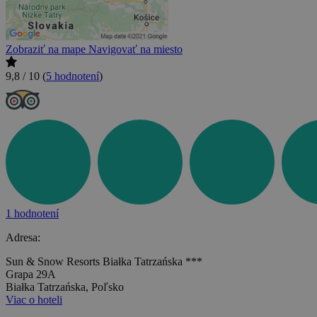
Zobraziť na mape
Navigovať na miesto
9,8 / 10
(
5 hodnotení
)
1 hodnotení
Adresa:
Sun & Snow Resorts Białka Tatrzańska ***
Grapa 29A
Białka Tatrzańska, Poľsko
Viac o hoteli