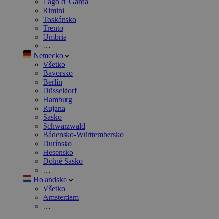
Lago di Garda
Rimini
Toskánsko
Trento
Umbria
…
Nemecko
Všetko
Bavorsko
Berlín
Düsseldorf
Hamburg
Rujana
Sasko
Schwarzwald
Bádensko-Württembersko
Durínsko
Hesensko
Dolné Sasko
…
Holandsko
Všetko
Amsterdam
…