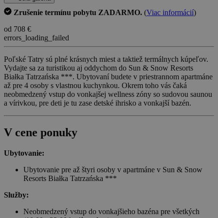
Zrušenie termínu pobytu ZADARMO.
(
Viac informácií
)
od 708 €
errors_loading_failed
Poľské Tatry sú plné krásnych miest a taktiež termálnych kúpeľov.
Vydajte sa za turistikou aj oddychom do Sun & Snow Resorts
Białka Tatrzańska ***. Ubytovaní budete v priestrannom apartmáne
až pre 4 osoby s vlastnou kuchynkou. Okrem toho vás čaká
neobmedzený vstup do vonkajšej wellness zóny so sudovou saunou
a vírivkou, pre deti je tu zase detské ihrisko a vonkajší bazén.
V cene ponuky
Ubytovanie:
Ubytovanie pre až štyri osoby v apartmáne v Sun & Snow
Resorts Białka Tatrzańska ***
Služby:
Neobmedzený vstup do vonkajšieho bazéna pre všetkých