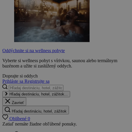
Oddýchnite si na wellness pobyte
Vyberte si wellness pobyt s vírivkou, saunou alebo termálnym
bazénom a užite si zaslúžený oddych.
Doprajte si oddych
Prihláste sa
Registrujte sa
Hľadaj destináciu, hotel, zážitok...
Zavrieť
Hľadaj destináciu, hotel, zážitok
Oblíbené
0
Zatiaľ nemáte žiadne obľúbené ponuky.