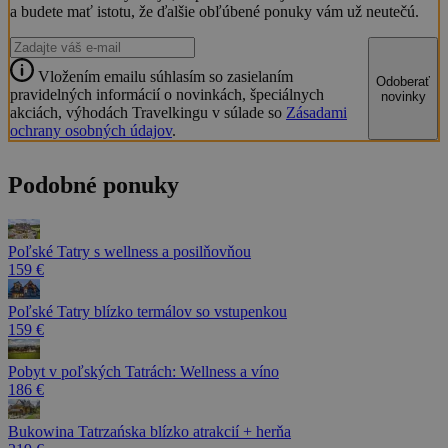
a budete mať istotu, že ďalšie obľúbené ponuky vám už neutečú.
Vložením emailu súhlasím so zasielaním
Odoberať
pravidelných informácií o novinkách, špeciálnych
novinky
akciách, výhodách Travelkingu v súlade so
Zásadami
ochrany osobných údajov
.
Podobné ponuky
Poľské Tatry s wellness a posilňovňou
159 €
Poľské Tatry blízko termálov so vstupenkou
159 €
Pobyt v poľských Tatrách: Wellness a víno
186 €
Bukowina Tatrzańska blízko atrakcií + herňa