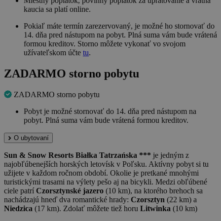
Miestny poplatok, povinný poplatok za upratovanie a vratná
kaucia sa platí online.
Pokiaľ máte termín zarezervovaný, je možné ho stornovať do
14. dňa pred nástupom na pobyt. Plná suma vám bude vrátená
formou kreditov. Storno môžete vykonať vo svojom
užívateľskom účte
tu
.
ZADARMO storno pobytu
ZADARMO storno pobytu
Pobyt je možné stornovať do 14. dňa pred nástupom na
pobyt. Plná suma vám bude vrátená formou kreditov.
O ubytovaní
Sun & Snow Resorts Białka Tatrzańska ***
je jedným z
najobľúbenejších horských letovísk v Poľsku. Aktívny pobyt si tu
užijete v každom ročnom období. Okolie je pretkané mnohými
turistickými trasami na výlety pešo aj na bicykli. Medzi obľúbené
ciele patrí
Czorsztynské jazero
(10 km), na ktorého brehoch sa
nachádzajú hneď dva romantické hrady:
Czorsztyn
(22 km) a
Niedzica
(17 km). Zdolať môžete tiež horu
Litwinka
(10 km)