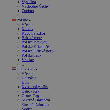
Vysočina
Východné Čechy
Znojmo
…
Poľsko
Všetko
Krakov
Kudowa-Zdrój
Baltské more
Poľské Beskydy
Poľské Krkonoše
Poľské Orlické hory
Poľské Tatry
Vroclav
…
Chorvátsko
Všetko
Dalmácia
Istria
Kvarnerský záliv
Ostrov Krk
Ostrov Pag
Severná Dalmácia
Stredná Dalmácia
Vodice