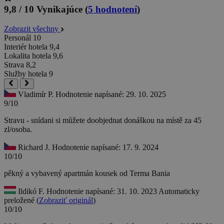
9,8 / 10
Vynikajúce
(
5 hodnotení
)
Zobrazit všechny
Personál
10
Interiér hotela
9,4
Lokalita hotela
9,6
Strava
8,2
Služby hotela
9
Vladimír P.
Hodnotenie napísané: 29. 10. 2025
9/10
Stravu - snídani si můžete doobjednat donáškou na místě za 45
zl/osoba.
Richard J.
Hodnotenie napísané: 17. 9. 2024
10/10
pěkný a vybavený apartmán kousek od Terma Bania
Ildikó F.
Hodnotenie napísané: 31. 10. 2023
Automaticky
preložené (
Zobraziť originál
)
10/10