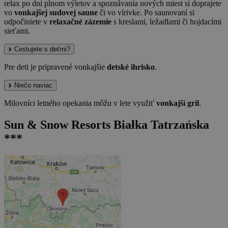
relax po dni plnom výletov a spoznávania nových miest si doprajete
vo
vonkajšej sudovej saune
či vo vírivke. Po saunovaní si
odpočiniete v
relaxačné zázemie
s kreslami, ležadlami či hojdacími
sieťami.
Cestujete s deťmi?
Pre deti je pripravené vonkajšie
detské ihrisko
.
Niečo naviac
Milovníci letného opekania môžu v lete využiť
vonkajší gril
.
Sun & Snow Resorts Białka Tatrzańska
***