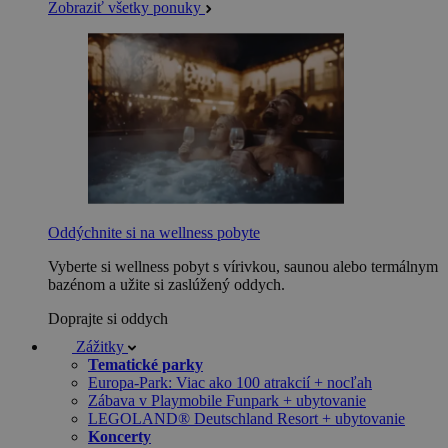
Zobraziť všetky ponuky
Oddýchnite si na wellness pobyte
Vyberte si wellness pobyt s vírivkou, saunou alebo termálnym
bazénom a užite si zaslúžený oddych.
Doprajte si oddych
Zážitky
Tematické parky
Europa-Park: Viac ako 100 atrakcií + nocľah
Zábava v Playmobile Funpark + ubytovanie
LEGOLAND® Deutschland Resort + ubytovanie
Koncerty