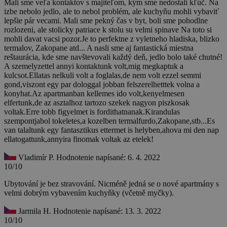
Mali sme veľa kontaktov s majiteľom, kým sme nedostali kľúč. Na
izbe nebolo jedlo, ale to nebol problém, ale kuchyňu mohli vybaviť
lepšie pár vecami. Mali sme pekný čas v byt, boli sme pohodlne
rozlozeni, ale stolicky patriace k stolu su velmi spinave Na toto si
mohli davat vacsi pozor.Je to perfektne z vyletneho hladiska, blizko
termalov, Zakopane atd... A nasli sme aj fantastická miestna
reštaurácia, kde sme navštevovali každý deň, jedlo bolo také chutné!
A szemelyzettel annyi kontaktunk volt,mig megkaptuk a
kulcsot.Ellatas nelkuli volt a foglalas,de nem volt ezzel semmi
gond,viszont egy par dologgal jobban felszerelhetttek volna a
konyhat.Az apartmanban kellemes ido volt,kenyelmesen
elfertunk,de az asztalhoz tartozo szekek nagyon piszkosak
voltak.Erre tobb figyelmet is fordithatnanak.Kirandulas
szempontjabol tokeletes,a kozelben termalfurdo,Zakopane,stb...Es
van talaltunk egy fantasztikus ettermet is helyben,ahova mi den nap
ellatogattunk,annyira finomak voltak az etelek!
Vladimír P.
Hodnotenie napísané: 6. 4. 2022
10/10
Ubytování je bez stravování. Nicméně jedná se o nové apartmány s
velmi dobrým vybavením kuchyňky (včetně myčky).
Jarmila H.
Hodnotenie napísané: 13. 3. 2022
10/10