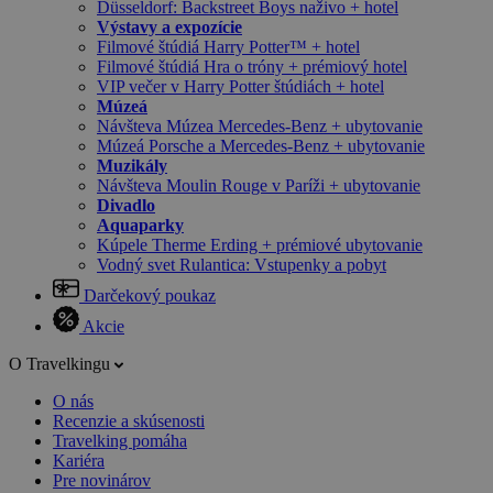
Düsseldorf: Backstreet Boys naživo + hotel
Výstavy a expozície
Filmové štúdiá Harry Potter™ + hotel
Filmové štúdiá Hra o tróny + prémiový hotel
VIP večer v Harry Potter štúdiách + hotel
Múzeá
Návšteva Múzea Mercedes-Benz + ubytovanie
Múzeá Porsche a Mercedes-Benz + ubytovanie
Muzikály
Návšteva Moulin Rouge v Paríži + ubytovanie
Divadlo
Aquaparky
Kúpele Therme Erding + prémiové ubytovanie
Vodný svet Rulantica: Vstupenky a pobyt
Darčekový poukaz
Akcie
O Travelkingu
O nás
Recenzie a skúsenosti
Travelking pomáha
Kariéra
Pre novinárov