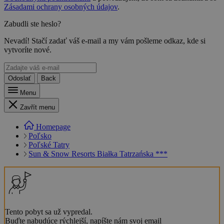
Zásadami ochrany osobných údajov
.
Zabudli ste heslo?
Nevadí! Stačí zadať váš e-mail a my vám pošleme odkaz, kde si
vytvoríte nové.
Odoslať
Back
Menu
Zavřít menu
Homepage
Poľsko
Poľské Tatry
Sun & Snow Resorts Białka Tatrzańska ***
Tento pobyt sa už vypredal.
Buďte nabudúce rýchlejší, napíšte nám svoj email