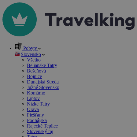
Pobyty
Slovensko
Všetko
Belianske Tatry
Bešeňová
Bojnice
Dunajská Streda
Južné Slovensko
Komárno
Liptov
Nízke Tatry
Orava
Piešťany
Podhájska
Rajecké Teplice
Slovenský raj
Tatry