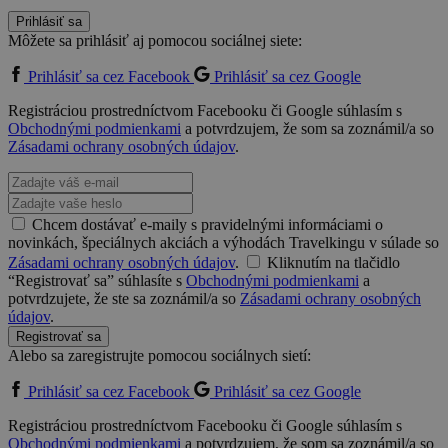
Prihlásiť sa
Môžete sa prihlásiť aj pomocou sociálnej siete:
Prihlásiť sa cez Facebook
Prihlásiť sa cez Google
Registráciou prostredníctvom Facebooku či Google súhlasím s
Obchodnými podmienkami
a potvrdzujem, že som sa zoznámil/a so
Zásadami ochrany osobných údajov
.
Chcem dostávať e-maily s pravidelnými informáciami o
novinkách, špeciálnych akciách a výhodách Travelkingu v súlade so
Zásadami ochrany osobných údajov
.
Kliknutím na tlačidlo
“Registrovať sa” súhlasíte s
Obchodnými podmienkami
a
potvrdzujete, že ste sa zoznámil/a so
Zásadami ochrany osobných
údajov
.
Registrovať sa
Alebo sa zaregistrujte pomocou sociálnych sietí:
Prihlásiť sa cez Facebook
Prihlásiť sa cez Google
Registráciou prostredníctvom Facebooku či Google súhlasím s
Obchodnými podmienkami
a potvrdzujem, že som sa zoznámil/a so