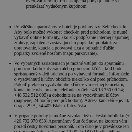
overovať termín). Pri nástupe na pobyt je nutné sa
preukázať vytlačeným kupónom.
Pri väčšine apartmánov v hoteli je povinný tzv. Self check in.
Aby bolo možné vykonať check-in pred príchodom, je nutné
vybaviť online formality, ako sú: podpísanie internej nájomnej
zmluvy, zaplatenie zostávajúceho poplatku, poplatok za
upratovanie, kaucia a pobytová taxa a prípadné ďalšie
poplatky zvolené hosťom (napr. parkovanie).
Vo vybraných zariadeniach je možné vstúpiť do apartmánu
pomocou kódu k dverám alebo pomocou kľúča, kód bude
sprístupnený v deň príchodu po vybavení formalít. Informácie
o vyzdvihnutí kľúčov obdržíte niekoľko dní pred príchodom.
Pokiaľ prebieha vyzdvihnutie kľúčov v miestnej kancelárii,
kontaktujte nás, prosím, telefonicky (tel: +48 18 350 09 24;
+48 532 512 085) a dohodnite sa na vyzdvihnutí kľúčov
(najmenej 24 hodín pred príchodom). Adresa kancelárie je: ul.
Grapa 29 A, 34-405 Białka Tatrzańska
V prípade potreby je možné zavolať tiež na českú infolinku (+
420 792 370 633) Apartmánov Sun & Snow, na ktorom vám
poradí česky hovoriaci personál. Toto číslo je v prevádzke len
cez pracovné dni, v čase od 12:00 do 18:00 hodín. Mimo