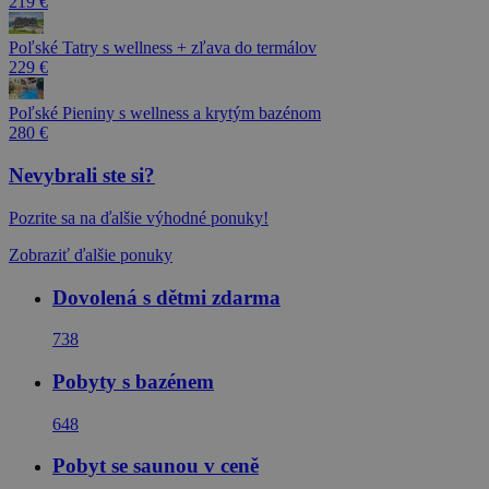
219 €
Poľské Tatry s wellness + zľava do termálov
229 €
Poľské Pieniny s wellness a krytým bazénom
280 €
Nevybrali ste si?
Pozrite sa na ďalšie výhodné ponuky!
Zobraziť ďalšie ponuky
Dovolená s dětmi zdarma
738
Pobyty s bazénem
648
Pobyt se saunou v ceně