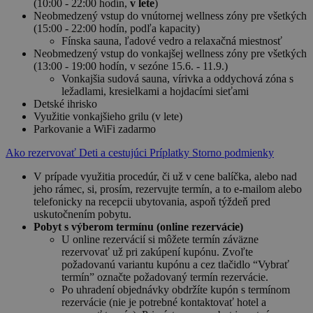
(10:00 - 22:00 hodín,
v lete
)
Neobmedzený vstup do vnútornej wellness zóny pre všetkých
(15:00 - 22:00 hodín, podľa kapacity)
Fínska sauna, ľadové vedro a relaxačná miestnosť
Neobmedzený vstup do vonkajšej wellness zóny pre všetkých
(13:00 - 19:00 hodín, v sezóne 15.6. - 11.9.)
Vonkajšia sudová sauna, vírivka a oddychová zóna s
ležadlami, kresielkami a hojdacími sieťami
Detské ihrisko
Využitie vonkajšieho grilu (v lete)
Parkovanie a WiFi zadarmo
Ako rezervovať
Deti a cestujúci
Príplatky
Storno podmienky
V prípade využitia procedúr, či už v cene balíčka, alebo nad
jeho rámec, si, prosím, rezervujte termín, a to e-mailom alebo
telefonicky na recepcii ubytovania, aspoň týždeň pred
uskutočnením pobytu.
Pobyt s výberom termínu (online rezervácie)
U online rezervácií si môžete termín záväzne
rezervovať už pri zakúpení kupónu. Zvoľte
požadovanú variantu kupónu a cez tlačidlo “Vybrať
termín” označte požadovaný termín rezervácie.
Po uhradení objednávky obdržíte kupón s termínom
rezervácie (nie je potrebné kontaktovať hotel a