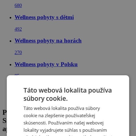
680
Wellness pobyty s dětmi
492
Wellness pobyty na horách
270
Wellness pobyty v Polsku
85
Dovolená v polských horách
Táto webová lokalita používa
súbory cookie.
48
Táto webová lokalita používa súbory
Poľské Tatry blízko termálov: Sun &
cookie na zlepšenie používateľskej
Snow Resorts Białka Tatrzańska *** v
skúsenosti. Používaním našej webovej
apartmáne s wellness zónou + bazén
lokality vyjadrujete súhlas s používaním