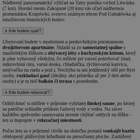
Nádherný panoramatický výhľad na Tatry ponúka vrchol Litwinka
(7 km). Horské mesto Zakopané (20 km) vás očarí nádhernou
promenádou Krupówki, svetovo známym trhom Pod Gubałówka aj
množstvom historických budov.
Kde budete spať?
Ubytovaní budete v modernom a predovšetkým priestrannom
dvojizbovom apartmáne
. Skladá sa zo
samostatnej spálne
s
manželským lôžkom a
obývacej izby s kuchynským kútom
, ktorý
je plne vybavený všetkým, čo môžete pri varení potrebovať (riad,
mikrovlnná rúra, varná doska, chladnička, rýchlovarná kanvica,
umývačka na riadu a pod.). Nechýba tu ani jedálenský stôl pre štyri
osoby,
rozkladací gauč
(ideálny ako prístelka až pre 2 deti alebo
osoby) a je tu tiež
balkón či terasa
s posedením.
Kde budete relaxovať?
Oddýchnuť si môžete v príjemne vyhriatej
fínskej saune
, po ktorej
sa patrične schladíte prúdom ľadovej vody z vedra. Na záver
každého správneho saunovania nesmie chýbať oddych na lôžku -
ten si doprajete v
relaxačnej miestnosti
.
Počas leta sa o príjemné chvíle na slniečku postará
vonkajší bazén
obklopený plážovými ležadlami na piesočnatej ploche. Zaslúžený