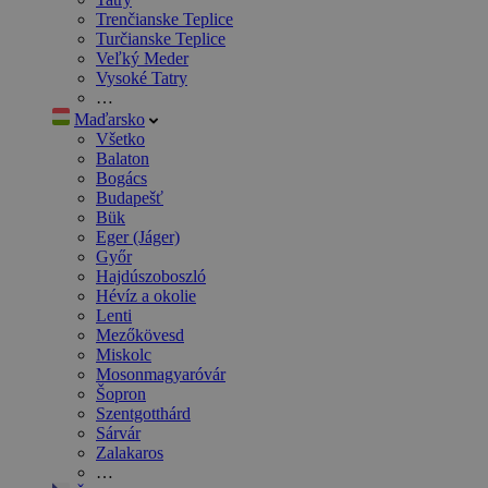
Trenčianske Teplice
Turčianske Teplice
Veľký Meder
Vysoké Tatry
…
Maďarsko
Všetko
Balaton
Bogács
Budapešť
Bük
Eger (Jáger)
Győr
Hajdúszoboszló
Hévíz a okolie
Lenti
Mezőkövesd
Miskolc
Mosonmagyaróvár
Šopron
Szentgotthárd
Sárvár
Zalakaros
…