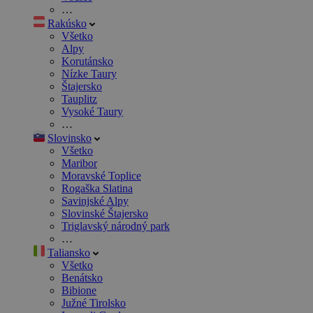
…
Rakúsko
Všetko
Alpy
Korutánsko
Nízke Taury
Štajersko
Tauplitz
Vysoké Taury
…
Slovinsko
Všetko
Maribor
Moravské Toplice
Rogaška Slatina
Savinjské Alpy
Slovinské Štajersko
Triglavský národný park
…
Taliansko
Všetko
Benátsko
Bibione
Južné Tirolsko