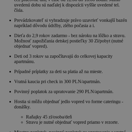
uvedenú dobu sú naďalej k dispozícii vyššie uvedené tel.
čísla.
Prevádzkovateľ si vyhradzuje právo uzavrieť vonkajší bazén
napríklad dôvodu údržby, zlého počasia a i.
Dieťa do 2,9 rokov zadarmo - bez nároku na lôžko a stravu.
Možnosť zapožičania detskej postieľky 30 Zł/pobyt (nutné
objednať vopred).
Deti od 3 rokov sa započítavajú do celkovej kapacity
apartmánu.
Prípadné príplatky za deti sa platia až na mieste.
Vratná kaucia pri check in 300 PLN/apartmán.
Povinný poplatok za upratovanie 290 PLN/apartmán.
Hostia si môžu objednať jedlo vopred vo forme cateringu -
donášky.
Raňajky 45 zl/osoba/deň
Stravu je nutné objednať vopred priamo v rezorte.