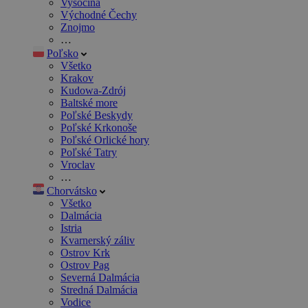
Vysočina
Východné Čechy
Znojmo
…
Poľsko
Všetko
Krakov
Kudowa-Zdrój
Baltské more
Poľské Beskydy
Poľské Krkonoše
Poľské Orlické hory
Poľské Tatry
Vroclav
…
Chorvátsko
Všetko
Dalmácia
Istria
Kvarnerský záliv
Ostrov Krk
Ostrov Pag
Severná Dalmácia
Stredná Dalmácia
Vodice