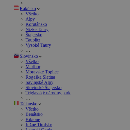
…
Rakúsko
Všetko
Alpy
Korutánsko
Nízke Taury
Štajersko
Tauplitz
Vysoké Taury
…
Slovinsko
Všetko
Maribor
Moravské Toplice
Rogaška Slatina
Savinjské Alpy
Slovinské Štajersko
Triglavský národný park
…
Taliansko
Všetko
Benátsko
Bibione
Južné Tirolsko
Lago di Garda