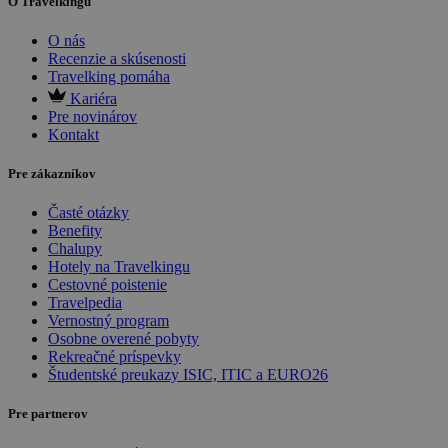
O Travelkingu
O nás
Recenzie a skúsenosti
Travelking pomáha
Kariéra
Pre novinárov
Kontakt
Pre zákazníkov
Časté otázky
Benefity
Chalupy
Hotely na Travelkingu
Cestovné poistenie
Travelpedia
Vernostný program
Osobne overené pobyty
Rekreačné príspevky
Študentské preukazy ISIC, ITIC a EURO26
Pre partnerov