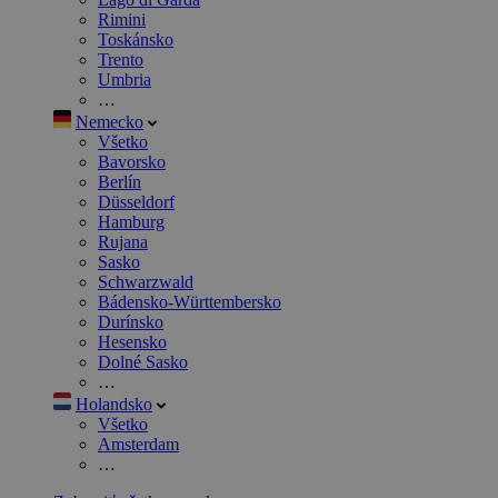
Rimini
Toskánsko
Trento
Umbria
…
Nemecko
Všetko
Bavorsko
Berlín
Düsseldorf
Hamburg
Rujana
Sasko
Schwarzwald
Bádensko-Württembersko
Durínsko
Hesensko
Dolné Sasko
…
Holandsko
Všetko
Amsterdam
…