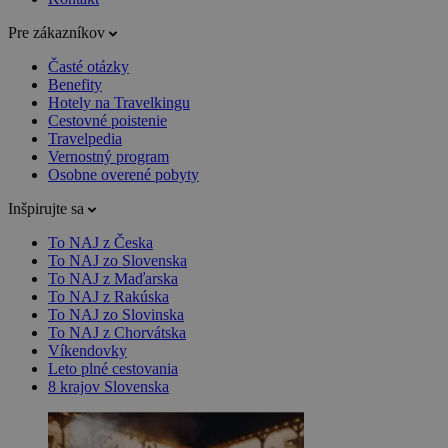
Pre zákazníkov
Časté otázky
Benefity
Hotely na Travelkingu
Cestovné poistenie
Travelpedia
Vernostný program
Osobne overené pobyty
Inšpirujte sa
To NAJ z Česka
To NAJ zo Slovenska
To NAJ z Maďarska
To NAJ z Rakúska
To NAJ zo Slovinska
To NAJ z Chorvátska
Víkendovky
Leto plné cestovania
8 krajov Slovenska