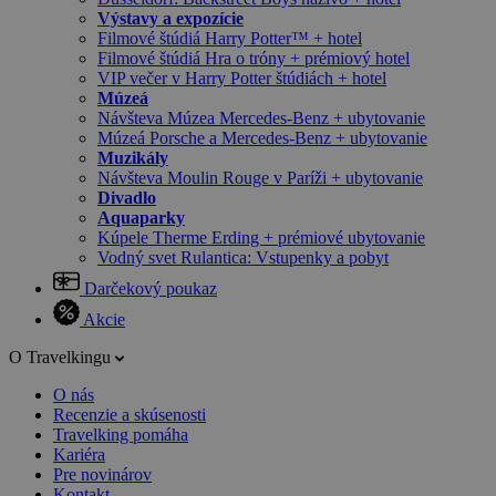
Výstavy a expozície
Filmové štúdiá Harry Potter™ + hotel
Filmové štúdiá Hra o tróny + prémiový hotel
VIP večer v Harry Potter štúdiách + hotel
Múzeá
Návšteva Múzea Mercedes-Benz + ubytovanie
Múzeá Porsche a Mercedes-Benz + ubytovanie
Muzikály
Návšteva Moulin Rouge v Paríži + ubytovanie
Divadlo
Aquaparky
Kúpele Therme Erding + prémiové ubytovanie
Vodný svet Rulantica: Vstupenky a pobyt
Darčekový poukaz
Akcie
O Travelkingu
O nás
Recenzie a skúsenosti
Travelking pomáha
Kariéra
Pre novinárov
Kontakt