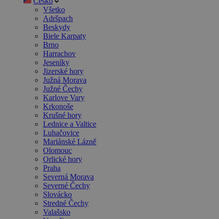
Česko
Všetko
Adršpach
Beskydy
Biele Karpaty
Brno
Harrachov
Jeseníky
Jizerské hory
Južná Morava
Južné Čechy
Karlove Vary
Krkonoše
Krušné hory
Lednice a Valtice
Luhačovice
Mariánské Lázně
Olomouc
Orlické hory
Praha
Severná Morava
Severné Čechy
Slovácko
Stredné Čechy
Valašsko