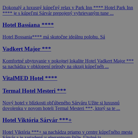
Dokonalý a luxusný kúpeľný relax v Park Inn **** Hotel Park Inn
**** je s kúpeľmi Sárvár prepojený vyhrievaným tune ...
Hotel Bassiana ****
Hotel Bossania**** má skutočne ideálnu polohu. Sá
Vadkert Major ***
Komfortné ubytovanie v pokojnej lokalite Hotel Vadkert Major ***
sa nachádza v obklopení prírody na okraji kúpeľnéh ...
VitalMED Hotel ****
Termal Hotel Mesteri ***
Nový hotel v blízkosti obľúbeného Sárváru Užite si luxusnú
dovolenku v novom hoteli Termal Mesteri ***, ktorý sa te ...
Hotel Viktória Sárvár ***+
Hotel Viktória ***+ sa nachádza priamo v centre kúpeľného mesta
Sárvár a je zariadený v elegantnom štýle. Útulné iz