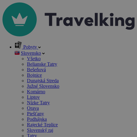
Pobyty
Slovensko
Všetko
Belianske Tatry
Bešeňová
Bojnice
Dunajská Streda
Južné Slovensko
Komárno
Liptov
Nízke Tatry
Orava
Piešťany
Podhájska
Rajecké Teplice
Slovenský raj
Tatry