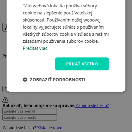
K ponukám sa môžete kedykoľvek vrátiť
Táto webová lokalita používa súbory
Obľúbené ponuky na jednom mieste
cookie na zlepšenie používateľskej
Upozornenie na zmeny v ponukách
skúsenosti. Používaním našej webovej
lokality vyjadrujete súhlas s používaním
Uživatel
všetkých súborov cookie v súlade s našimi
Prihláste sa
zásadami používania súborov cookie.
Registrujte sa
Prečítať viac
Prihláste sa a užite si výhody Travelkingu naplno.
PRIJAŤ VŠETKO
Zbierajte kredity
Ukladajte si obľúbené pobyty
Získajte prehľad o nákupoch
ZOBRAZIŤ PODROBNOSTI
Prihláste sa
Registrujte sa
Bohužiaľ, tieto údaje nie sú správne.
Zabudli ste heslo?
Zabudli ste heslo?
Získajte nové!