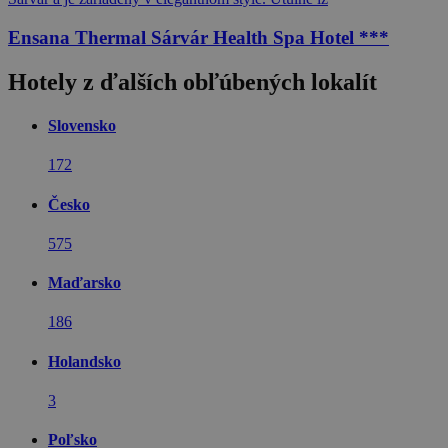
Ensana Thermal Sárvár Health Spa Hotel ***
Hotely z ďalších obľúbených lokalít
Slovensko
172
Česko
575
Maďarsko
186
Holandsko
3
Poľsko