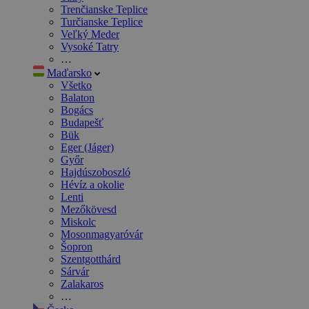
Trenčianske Teplice
Turčianske Teplice
Veľký Meder
Vysoké Tatry
…
Maďarsko
Všetko
Balaton
Bogács
Budapešť
Bük
Eger (Jáger)
Győr
Hajdúszoboszló
Hévíz a okolie
Lenti
Mezőkövesd
Miskolc
Mosonmagyaróvár
Šopron
Szentgotthárd
Sárvár
Zalakaros
…