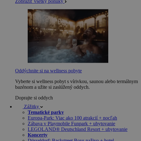
Zobraziť všetky ponuky
Oddýchnite si na wellness pobyte
Vyberte si wellness pobyt s vírivkou, saunou alebo termálnym
bazénom a užite si zaslúžený oddych.
Doprajte si oddych
Zážitky
Tematické parky
Europa-Park: Viac ako 100 atrakcií + nocľah
Zábava v Playmobile Funpark + ubytovanie
LEGOLAND® Deutschland Resort + ubytovanie
Koncerty
Düsseldorf: Backstreet Boys naživo + hotel