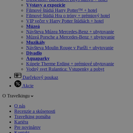
Výstavy a expozície
Filmové štúdiá Harry Potter™ + hotel
Filmové štúdiá Hra o tróny + prémiový hotel
VIP večer v Harry Potter štúdiách + hotel
Múzeá
Návšteva Múzea Mercedes-Benz + ubytovanie
Múzeá Porsche a Mercedes-Benz + ubytovanie
Muzikály
Návšteva Moulin Rouge v Paríži + ubytovanie
Divadlo
Aquaparky
Kúpele Therme Erding + prémiové ubytovanie
Vodný svet Rulantica: Vstupenky a pobyt
Darčekový poukaz
Akcie
O Travelkingu
O nás
Recenzie a skúsenosti
Travelking pomáha
Kariéra
Pre novinárov
Kontakt