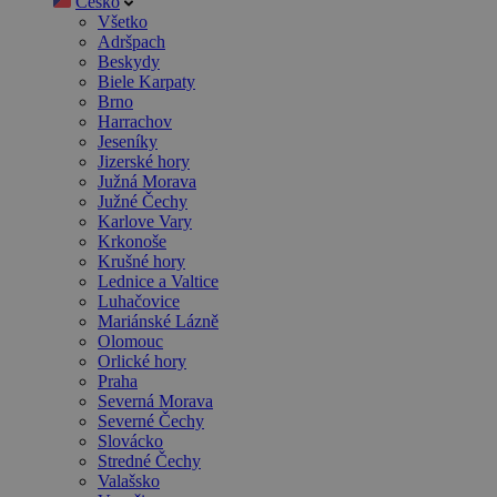
Česko
Všetko
Adršpach
Beskydy
Biele Karpaty
Brno
Harrachov
Jeseníky
Jizerské hory
Južná Morava
Južné Čechy
Karlove Vary
Krkonoše
Krušné hory
Lednice a Valtice
Luhačovice
Mariánské Lázně
Olomouc
Orlické hory
Praha
Severná Morava
Severné Čechy
Slovácko
Stredné Čechy
Valašsko