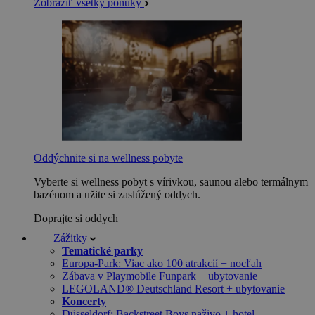
Zobraziť všetky ponuky
Oddýchnite si na wellness pobyte
Vyberte si wellness pobyt s vírivkou, saunou alebo termálnym
bazénom a užite si zaslúžený oddych.
Doprajte si oddych
Zážitky
Tematické parky
Europa-Park: Viac ako 100 atrakcií + nocľah
Zábava v Playmobile Funpark + ubytovanie
LEGOLAND® Deutschland Resort + ubytovanie
Koncerty
Düsseldorf: Backstreet Boys naživo + hotel