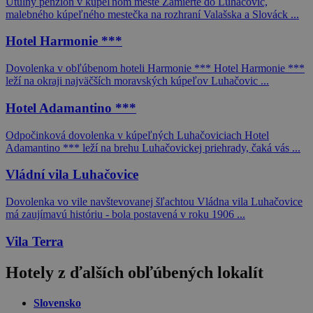
Útulný penzión v kúpeľnom meste Zamierte do Luhačovíc,
malebného kúpeľného mestečka na rozhraní Valašska a Slováck ...
Hotel Harmonie ***
Dovolenka v obľúbenom hoteli Harmonie *** Hotel Harmonie ***
leží na okraji najväčších moravských kúpeľov Luhačovic ...
Hotel Adamantino ***
Odpočinková dovolenka v kúpeľných Luhačoviciach Hotel
Adamantino *** leží na brehu Luhačovickej priehrady, čaká vás ...
Vládní vila Luhačovice
Dovolenka vo vile navštevovanej šľachtou Vládna vila Luhačovice
má zaujímavú históriu - bola postavená v roku 1906 ...
Vila Terra
Hotely z ďalších obľúbených lokalít
Slovensko