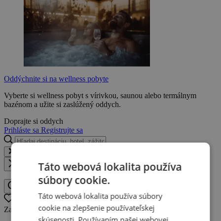
Oddýchnite si na wellness pobyte
Vyberte si wellness pobyt s vírivkou, saunou alebo termálnym
bazénom a užite si zaslúžený oddych.
Doprajte si oddych
Prihláste sa
Registrujte sa
Hľadaj destináciu, hotel, zážitok...
Táto webová lokalita používa
Zavrieť
súbory cookie.
Hľadaj destináciu, hotel, zážitok
Táto webová lokalita používa súbory
Oblíbené
0
cookie na zlepšenie používateľskej
Zatiaľ nemáte žiadne obľúbené ponuky.
skúsenosti. Používaním našej webovej