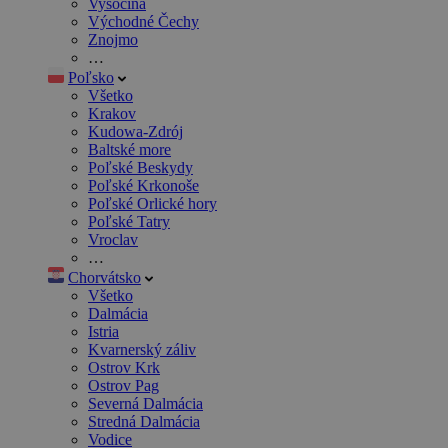
Vysočina
Východné Čechy
Znojmo
…
Poľsko
Všetko
Krakov
Kudowa-Zdrój
Baltské more
Poľské Beskydy
Poľské Krkonoše
Poľské Orlické hory
Poľské Tatry
Vroclav
…
Chorvátsko
Všetko
Dalmácia
Istria
Kvarnerský záliv
Ostrov Krk
Ostrov Pag
Severná Dalmácia
Stredná Dalmácia
Vodice