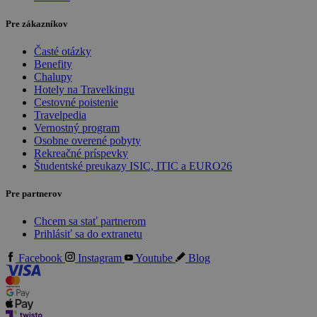
Pre zákazníkov
Časté otázky
Benefity
Chalupy
Hotely na Travelkingu
Cestovné poistenie
Travelpedia
Vernostný program
Osobne overené pobyty
Rekreačné príspevky
Študentské preukazy ISIC, ITIC a EURO26
Pre partnerov
Chcem sa stať partnerom
Prihlásiť sa do extranetu
Facebook
Instagram
Youtube
Blog