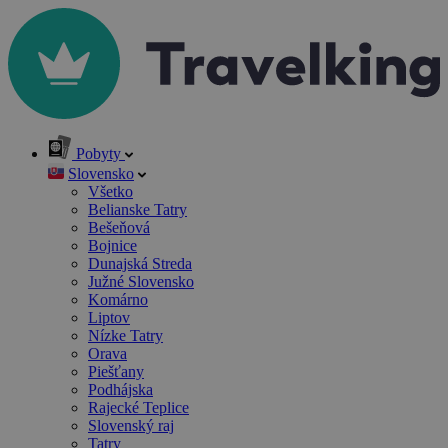
Pobyty
Slovensko
Všetko
Belianske Tatry
Bešeňová
Bojnice
Dunajská Streda
Južné Slovensko
Komárno
Liptov
Nízke Tatry
Orava
Piešťany
Podhájska
Rajecké Teplice
Slovenský raj
Tatry