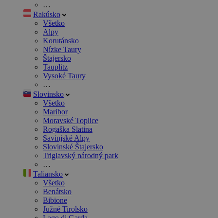
…
Rakúsko
Všetko
Alpy
Korutánsko
Nízke Taury
Štajersko
Tauplitz
Vysoké Taury
…
Slovinsko
Všetko
Maribor
Moravské Toplice
Rogaška Slatina
Savinjské Alpy
Slovinské Štajersko
Triglavský národný park
…
Taliansko
Všetko
Benátsko
Bibione
Južné Tirolsko
Lago di Garda