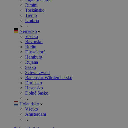
Rimini
Toskánsko
Trento
Umbria
…
Nemecko
Všetko
Bavorsko
Berlín
Düsseldorf
Hamburg
Rujana
Sasko
Schwarzwald
Bádensko-Württembersko
Durínsko
Hesensko
Dolné Sasko
…
Holandsko
Všetko
Amsterdam
…