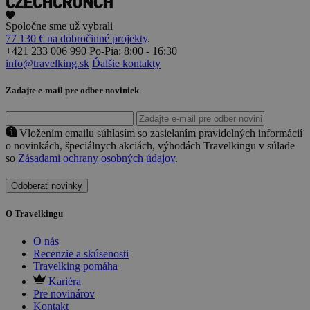
Spoločne sme už vybrali
77 130 € na dobročinné projekty
.
+421 233 006 990
Po-Pia: 8:00 - 16:30
info@travelking.sk
Ďalšie kontakty
Zadajte e-mail pre odber noviniek
Vložením emailu súhlasím so zasielaním pravidelných informácií
o novinkách, špeciálnych akciách, výhodách Travelkingu v súlade
so
Zásadami ochrany osobných údajov
.
Odoberať novinky
O Travelkingu
O nás
Recenzie a skúsenosti
Travelking pomáha
Kariéra
Pre novinárov
Kontakt