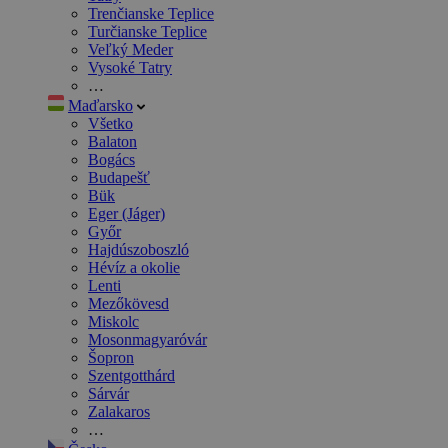
Trenčianske Teplice
Turčianske Teplice
Veľký Meder
Vysoké Tatry
…
Maďarsko
Všetko
Balaton
Bogács
Budapešť
Bük
Eger (Jáger)
Győr
Hajdúszoboszló
Hévíz a okolie
Lenti
Mezőkövesd
Miskolc
Mosonmagyaróvár
Šopron
Szentgotthárd
Sárvár
Zalakaros
…