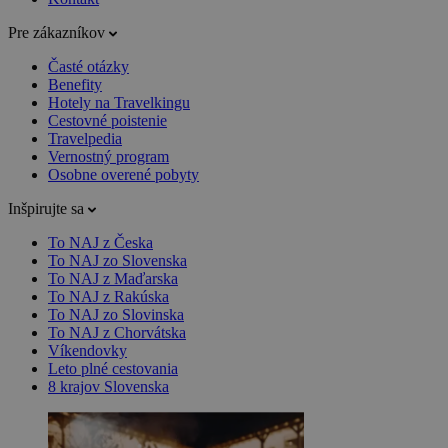
Pre zákazníkov
Časté otázky
Benefity
Hotely na Travelkingu
Cestovné poistenie
Travelpedia
Vernostný program
Osobne overené pobyty
Inšpirujte sa
To NAJ z Česka
To NAJ zo Slovenska
To NAJ z Maďarska
To NAJ z Rakúska
To NAJ zo Slovinska
To NAJ z Chorvátska
Víkendovky
Leto plné cestovania
8 krajov Slovenska