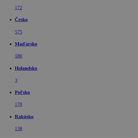
172
Česko
575
Maďarsko
186
Holandsko
3
Poľsko
170
Rakúsko
138