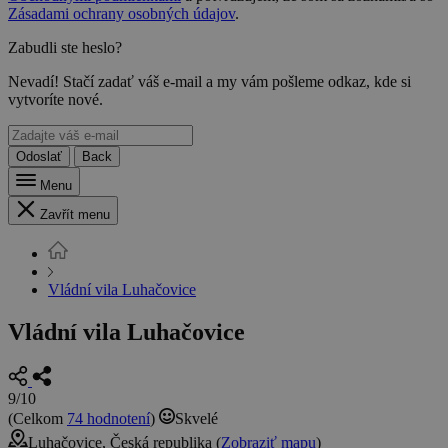
Zásadami ochrany osobných údajov
.
Zabudli ste heslo?
Nevadí! Stačí zadať váš e-mail a my vám pošleme odkaz, kde si
vytvoríte nové.
Odoslať
Back
Menu
Zavřít menu
Vládní vila Luhačovice
Vládní vila Luhačovice
9/10
(Celkom
74 hodnotení
)
Skvelé
Luhačovice, Česká republika (
Zobraziť mapu
)