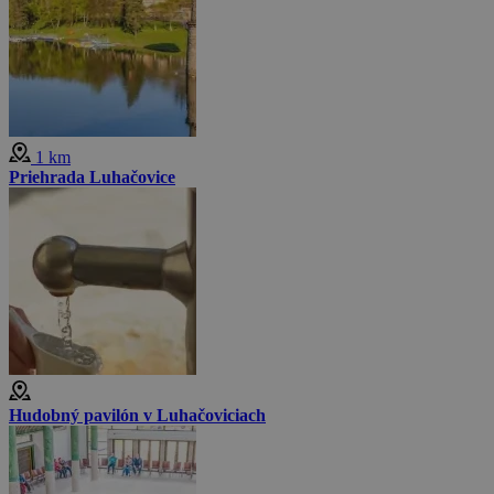
1 km
Priehrada Luhačovice
Hudobný pavilón v Luhačoviciach