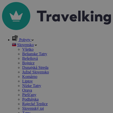
Pobyty
Slovensko
Všetko
Belianske Tatry
Bešeňová
Bojnice
Dunajská Streda
Južné Slovensko
Komárno
Liptov
Nízke Tatry
Orava
Piešťany
Podhájska
Rajecké Teplice
Slovenský raj
Tatry