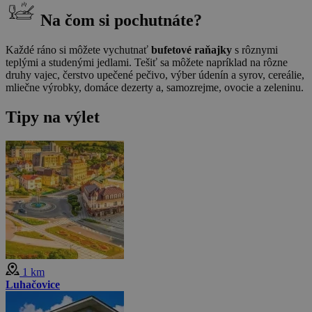
Na čom si pochutnáte?
Každé ráno si môžete vychutnať
bufetové raňajky
s rôznymi
teplými a studenými jedlami. Tešiť sa môžete napríklad na rôzne
druhy vajec, čerstvo upečené pečivo, výber údenín a syrov, cereálie,
mliečne výrobky, domáce dezerty a, samozrejme, ovocie a zeleninu.
Tipy na výlet
1 km
Luhačovice