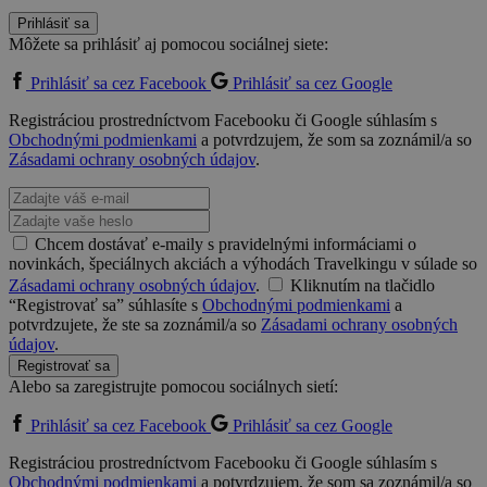
Prihlásiť sa
Môžete sa prihlásiť aj pomocou sociálnej siete:
Prihlásiť sa cez Facebook
Prihlásiť sa cez Google
Registráciou prostredníctvom Facebooku či Google súhlasím s
Obchodnými podmienkami
a potvrdzujem, že som sa zoznámil/a so
Zásadami ochrany osobných údajov
.
Chcem dostávať e-maily s pravidelnými informáciami o
novinkách, špeciálnych akciách a výhodách Travelkingu v súlade so
Zásadami ochrany osobných údajov
.
Kliknutím na tlačidlo
“Registrovať sa” súhlasíte s
Obchodnými podmienkami
a
potvrdzujete, že ste sa zoznámil/a so
Zásadami ochrany osobných
údajov
.
Registrovať sa
Alebo sa zaregistrujte pomocou sociálnych sietí:
Prihlásiť sa cez Facebook
Prihlásiť sa cez Google
Registráciou prostredníctvom Facebooku či Google súhlasím s
Obchodnými podmienkami
a potvrdzujem, že som sa zoznámil/a so