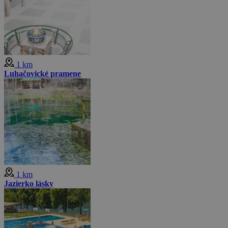
1 km
Luhačovické pramene
1 km
Jazierko lásky