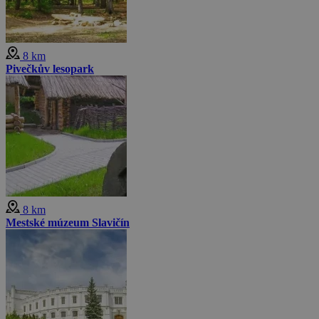
8 km
Pivečkův lesopark
8 km
Mestské múzeum Slavičín