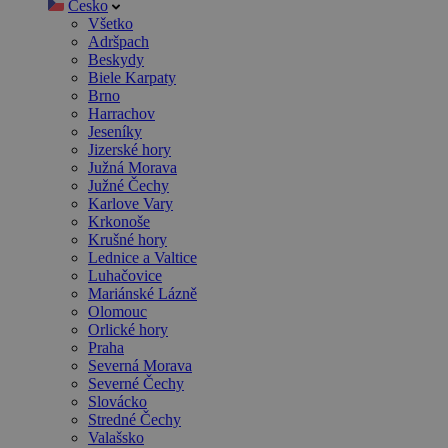
Česko
Všetko
Adršpach
Beskydy
Biele Karpaty
Brno
Harrachov
Jeseníky
Jizerské hory
Južná Morava
Južné Čechy
Karlove Vary
Krkonoše
Krušné hory
Lednice a Valtice
Luhačovice
Mariánské Lázně
Olomouc
Orlické hory
Praha
Severná Morava
Severné Čechy
Slovácko
Stredné Čechy
Valašsko