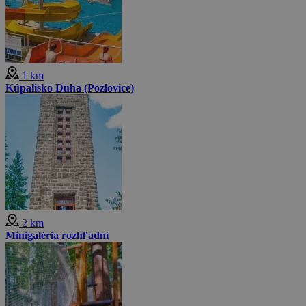
1 km
Kúpalisko Duha (Pozlovice)
2 km
Minigaléria rozhľadní