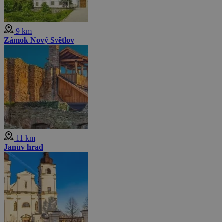
9 km
Zámok Nový Světlov
11 km
Janův hrad