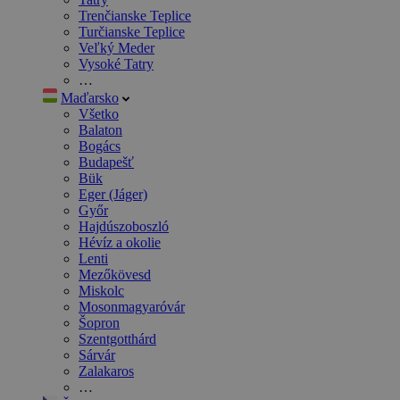
Trenčianske Teplice
Turčianske Teplice
Veľký Meder
Vysoké Tatry
…
Maďarsko
Všetko
Balaton
Bogács
Budapešť
Bük
Eger (Jáger)
Győr
Hajdúszoboszló
Hévíz a okolie
Lenti
Mezőkövesd
Miskolc
Mosonmagyaróvár
Šopron
Szentgotthárd
Sárvár
Zalakaros
…