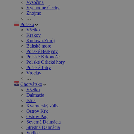
Vysočina
Východné Čechy
Znojmo
…
Poľsko
Všetko
Krakov
Kudowa-Zdrój
Baltské more
Poľské Beskydy
Poľské Krkonoše
Poľské Orlické hory
Poľské Tatry
Vroclav
…
Chorvátsko
Všetko
Dalmácia
Istria
Kvarnerský záliv
Ostrov Krk
Ostrov Pag
Severná Dalmácia
Stredná Dalmácia
Vodice