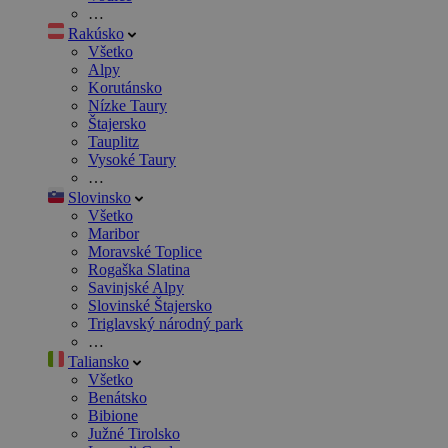
…
Rakúsko
Všetko
Alpy
Korutánsko
Nízke Taury
Štajersko
Tauplitz
Vysoké Taury
…
Slovinsko
Všetko
Maribor
Moravské Toplice
Rogaška Slatina
Savinjské Alpy
Slovinské Štajersko
Triglavský národný park
…
Taliansko
Všetko
Benátsko
Bibione
Južné Tirolsko