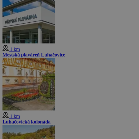
1 km
Mestská plaváreň Luhačovice
1 km
Luhačovická kolonáda