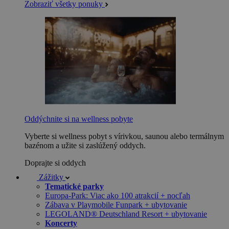
Zobraziť všetky ponuky
Oddýchnite si na wellness pobyte
Vyberte si wellness pobyt s vírivkou, saunou alebo termálnym
bazénom a užite si zaslúžený oddych.
Doprajte si oddych
Zážitky
Tematické parky
Europa-Park: Viac ako 100 atrakcií + nocľah
Zábava v Playmobile Funpark + ubytovanie
LEGOLAND® Deutschland Resort + ubytovanie
Koncerty