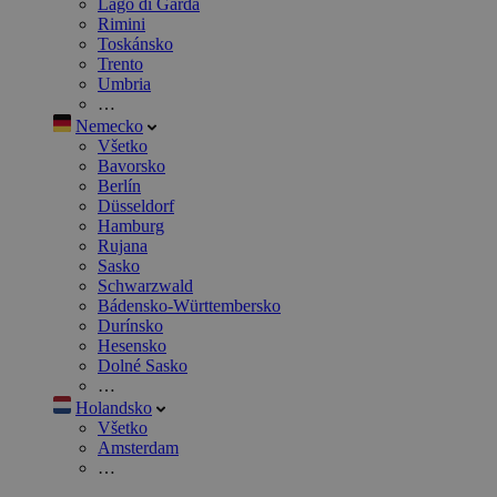
Lago di Garda
Rimini
Toskánsko
Trento
Umbria
…
Nemecko
Všetko
Bavorsko
Berlín
Düsseldorf
Hamburg
Rujana
Sasko
Schwarzwald
Bádensko-Württembersko
Durínsko
Hesensko
Dolné Sasko
…
Holandsko
Všetko
Amsterdam
…