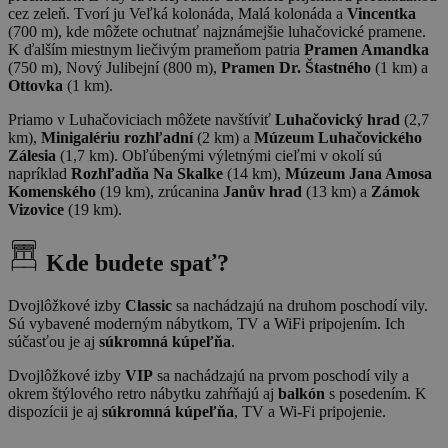
cez zeleň. Tvorí ju Veľká kolonáda, Malá kolonáda a
Vincentka
(700 m), kde môžete ochutnať najznámejšie luhačovické pramene.
K ďalším miestnym liečivým prameňom patria
Pramen Amandka
(750 m), Nový Julibejní (800 m),
Pramen Dr. Štastného
(1 km) a
Ottovka
(1 km).
Priamo v Luhačoviciach môžete navštíviť
Luhačovický hrad
(2,7
km),
Minigalériu rozhľadní
(2 km) a
Múzeum Luhačovického
Zálesia
(1,7 km). Obľúbenými výletnými cieľmi v okolí sú
napríklad
Rozhľadňa Na Skalke
(14 km),
Múzeum Jana Amosa
Komenského
(19 km), zrúcanina
Janův hrad
(13 km) a
Zámok
Vizovice
(19 km).
Kde budete spať?
Dvojlôžkové izby
Classic
sa nachádzajú na druhom poschodí vily.
Sú vybavené moderným nábytkom, TV a WiFi pripojením. Ich
súčasťou je aj
súkromná kúpeľňa
.
Dvojlôžkové izby
VIP
sa nachádzajú na prvom poschodí vily a
okrem štýlového retro nábytku zahŕňajú aj
balkón
s posedením. K
dispozícii je aj
súkromná kúpeľňa
, TV a Wi-Fi pripojenie.