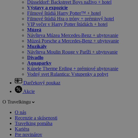
Düsseldorf: Backstreet Boys naživo + hotel
Výstavy a expozície
Filmové štúdiá Harry Potter™ + hotel
Filmové štúdiá Hra o tróny + prémiový hotel
VIP večer v Harry Potter štúdiách + hotel
Múzeá
Návšteva Múzea Mercedes-Benz + ubytovanie
Múzeá Porsche a Mercedes-Benz + ubytovanie
Muzikály
Návšteva Moulin Rouge v Paríži + ubytovanie
Divadlo
Aquaparky
Kúpele Therme Erding + prémiové ubytovanie
Vodný svet Rulantica: Vstupenky a pobyt
Darčekový poukaz
Akcie
O Travelkingu
O nás
Recenzie a skúsenosti
Travelking pomáha
Kariéra
Pre novinárov