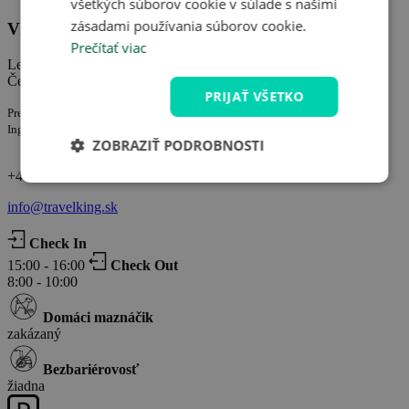
všetkých súborov cookie v súlade s našimi
zásadami používania súborov cookie.
Vládní vila Luhačovice
Prečítať viac
Leoše Janáčka 270, Luhačovice
Česká republika
PRIJAŤ VŠETKO
Prevádzkuje spoločnosť:
Ing. Rostislav Kovařík IČ: 65792050
ZOBRAZIŤ PODROBNOSTI
+420 722 927 927
info@travelking.sk
Check In
15:00 - 16:00
Check Out
8:00 - 10:00
Domáci maznáčik
zakázaný
Bezbariérovosť
žiadna