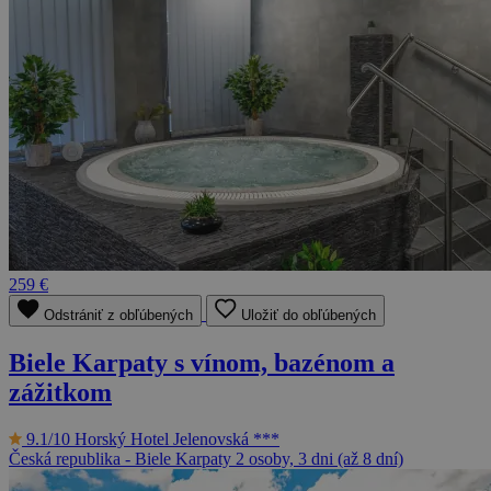
259 €
Odstrániť z obľúbených
Uložiť do obľúbených
Biele Karpaty s vínom, bazénom a
zážitkom
9.1/10
Horský Hotel Jelenovská ***
Česká republika - Biele Karpaty
2 osoby, 3 dni (až 8 dní)