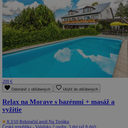
209 €
Odstrániť z obľúbených
Uložiť do obľúbených
Relax na Morave s bazénmi + masáž a
vyžitie
8.3/10
Rekreační areál Na Trojáku
Česká republika - Valašsko
2 osoby, 3 dni (až 8 dní)