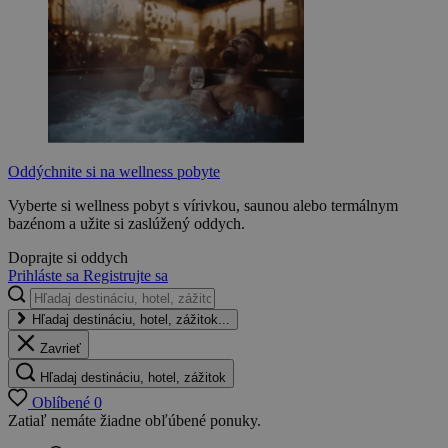
Oddýchnite si na wellness pobyte
Vyberte si wellness pobyt s vírivkou, saunou alebo termálnym
bazénom a užite si zaslúžený oddych.
Doprajte si oddych
Prihláste sa
Registrujte sa
Hľadaj destináciu, hotel, zážitok...
Zavrieť
Hľadaj destináciu, hotel, zážitok
Oblíbené
0
Zatiaľ nemáte žiadne obľúbené ponuky.