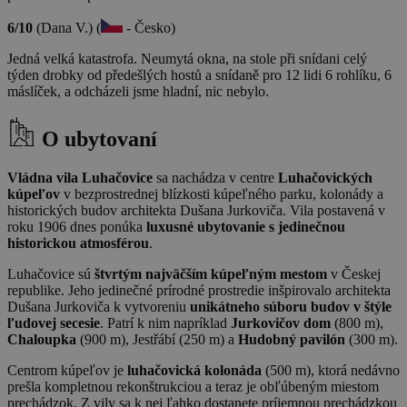
6/10
(Dana V.) (
- Česko)
Jedná velká katastrofa. Neumytá okna, na stole při snídani celý
týden drobky od předešlých hostů a snídaně pro 12 lidi 6 rohlíku, 6
máslíček, a odcházeli jsme hladní, nic nebylo.
O ubytovaní
Vládna vila Luhačovice
sa nachádza v centre
Luhačovických
kúpeľov
v bezprostrednej blízkosti kúpeľného parku, kolonády a
historických budov architekta Dušana Jurkoviča. Vila postavená v
roku 1906 dnes ponúka
luxusné ubytovanie s jedinečnou
historickou atmosférou
.
Luhačovice sú
štvrtým najväčším kúpeľným mestom
v Českej
republike. Jeho jedinečné prírodné prostredie inšpirovalo architekta
Dušana Jurkoviča k vytvoreniu
unikátneho súboru budov v štýle
ľudovej secesie
. Patrí k nim napríklad
Jurkovičov dom
(800 m),
Chaloupka
(900 m), Jestřábí (250 m) a
Hudobný pavilón
(300 m).
Centrom kúpeľov je
luhačovická kolonáda
(500 m), ktorá nedávno
prešla kompletnou rekonštrukciou a teraz je obľúbeným miestom
prechádzok. Z vily sa k nej ľahko dostanete príjemnou prechádzkou