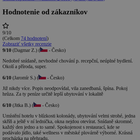
Hodnotenie od zákazníkov
9/10
(Celkom
74 hodnotení
)
Zobraziť všetky recenzie
9/10
(Dagmar Z.) (
- Česko)
Nedobré snídaně, nevhodné chování p. recepční, neúplné bydlení.
Okolí a příroda, super.
6/10
(Jaromír S.) (
- Česko)
Již nikdy více. Popis neodpovídal, vila zanedbaná, špína. Pokoj
hrůza. Za ty peníze určitě lepší ubytování v lokalitě
6/10
(Jitka B.) (
- Česko)
Umístění hotelu v blízkosti kolonády, ubytování velmi strohé, jedna
skříň a ještě v ní lednička, okna nejdou otevírat. Snídaně skromné,
každý den jedno a to samé. Spokojenost s restaurací, kde se
podávalo jídlo, také wellness v městské plovárně výborné. Krásná
procházka na přehradu.