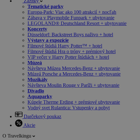
Zážitky
Tematické parky
Europa-Park: Viac ako 100 atrakcií + nocľah
Zábava v Playmobile Funpark + ubytovanie
LEGOLAND® Deutschland Resort + ubytovanie
Koncerty
Düsseldorf: Backstreet Boys naživo + hotel
Výstavy a expozície
Filmové štúdiá Harry Potter™ + hotel
Filmové štúdiá Hra o tróny + prémiový hotel
VIP večer v Harry Potter štúdiách + hotel
Múzeá
Návšteva Múzea Mercedes-Benz + ubytovanie
Múzeá Porsche a Mercedes-Benz + ubytovanie
Muzikály
Návšteva Moulin Rouge v Paríži + ubytovanie
Divadlo
Aquaparky
Kúpele Therme Erding + prémiové ubytovanie
Vodný svet Rulantica: Vstupenky a pobyt
Darčekový poukaz
Akcie
O Travelkingu