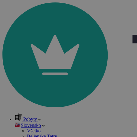
Pobyty
Slovensko
Všetko
Belianske Tatry