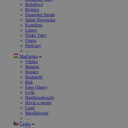
Bešeňová
Bojnice
Dunajská Streda
Južné Slovensko
Komárno
Liptov
Nízke Tatry
Orava
Piešťany
…
Maďarsko
Všetko
Balaton
Bogács
Budapešť
Bük
Eger (Jáger)
Győr
Hajdúszoboszló
Hévíz a okolie
Lenti
Mezőkövesd
…
Česko