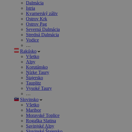
Dalmácia
Istria
Kvarnerský záliv
Ostrov Krk
Ostrov Pag
Severná Dalmácia
Stredná Dalmácia
Vodice
…
Rakúsko
Všetko
Alpy
Korutánsko
Nízke Taury
Štajersko
Tauplitz
Vysoké Taury
…
Slovinsko
Všetko
Maribor
Moravské Toplice
Rogaška Slatina
Savinjské Alpy
Slovinské Štajersko