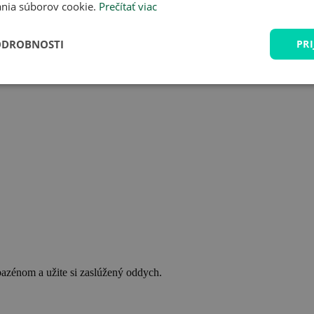
nia súborov cookie.
Prečítať viac
ODROBNOSTI
PRI
bazénom a užite si zaslúžený oddych.