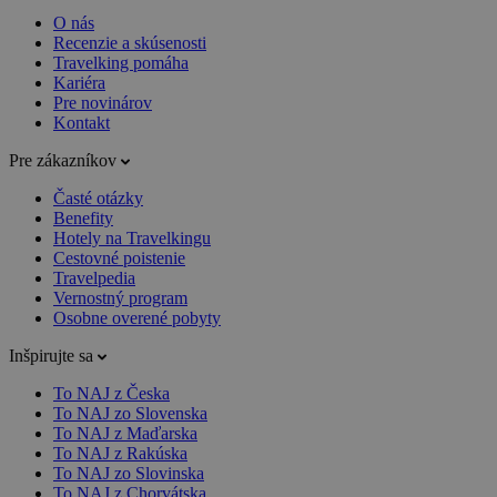
O nás
Recenzie a skúsenosti
Travelking pomáha
Kariéra
Pre novinárov
Kontakt
Pre zákazníkov
Časté otázky
Benefity
Hotely na Travelkingu
Cestovné poistenie
Travelpedia
Vernostný program
Osobne overené pobyty
Inšpirujte sa
To NAJ z Česka
To NAJ zo Slovenska
To NAJ z Maďarska
To NAJ z Rakúska
To NAJ zo Slovinska
To NAJ z Chorvátska