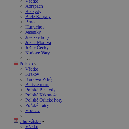
Všetko
Adršpach
Beskydy
Biele Karpaty
Brno
Harrachov
Jeseníky
Jizerské hory
Južná Morava
Južné Čechy
Karlove Vary
…
Poľsko
Všetko
Krakov
Kudowa-Zdrój
Baltské more
Poľské Beskydy
Poľské Krkonoše
Poľské Orlické hory
Poľské Tatry
Vroclav
…
Chorvátsko
Všetko