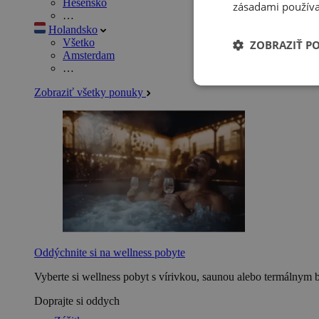
Hesensko
zásadami používa
…
Holandsko
Všetko
ZOBRAZIŤ P
Amsterdam
…
Zobraziť všetky ponuky
Oddýchnite si na wellness pobyte
Vyberte si wellness pobyt s vírivkou, saunou alebo termálnym 
Doprajte si oddych