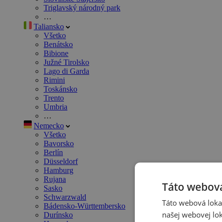
Triglavský národný park
…
Taliansko
Všetko
Benátsko
Bibione
Južné Tirolsko
Lago di Garda
Rimini
Toskánsko
Trento
Umbria
…
Nemecko
Všetko
Bavorsko
Berlín
Düsseldorf
Hamburg
Rujana
Táto webová
Sasko
Schwarzwald
Táto webová lokal
Bádensko-Württembersko
našej webovej lok
Durínsko