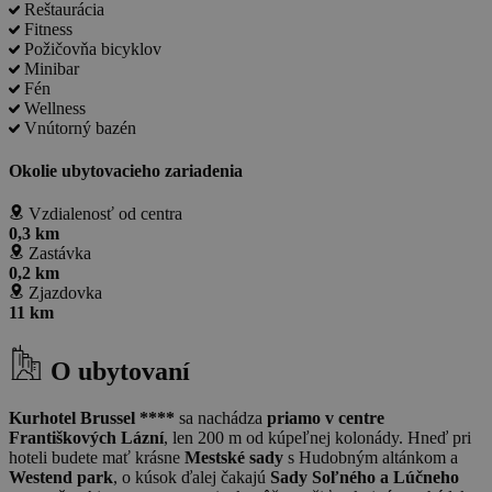
Reštaurácia
Fitness
Požičovňa bicyklov
Minibar
Fén
Wellness
Vnútorný bazén
Okolie ubytovacieho zariadenia
Vzdialenosť od centra
0,3 km
Zastávka
0,2 km
Zjazdovka
11 km
O ubytovaní
Kurhotel Brussel ****
sa nachádza
priamo v centre
Františkových Lázní
, len 200 m od kúpeľnej kolonády. Hneď pri
hoteli budete mať krásne
Mestské sady
s Hudobným altánkom a
Westend park
, o kúsok ďalej čakajú
Sady Soľného a Lúčneho