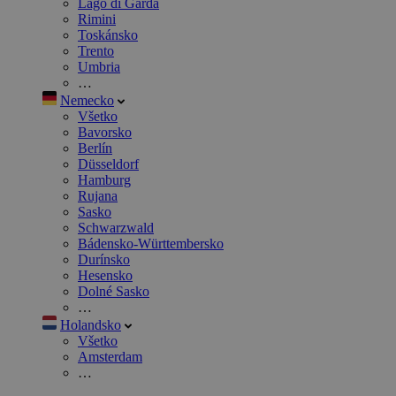
Lago di Garda
Rimini
Toskánsko
Trento
Umbria
…
Nemecko
Všetko
Bavorsko
Berlín
Düsseldorf
Hamburg
Rujana
Sasko
Schwarzwald
Bádensko-Württembersko
Durínsko
Hesensko
Dolné Sasko
…
Holandsko
Všetko
Amsterdam
…