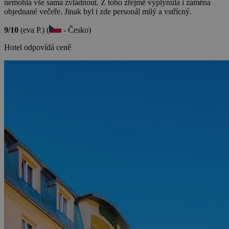
nemohla vše sama zvládnout. Z toho zřejmě vyplynula i záměna
objednané večeře. Jinak byl i zde personál milý a vstřícný.
9/10
(eva P.) (
- Česko)
Hotel odpovídá ceně