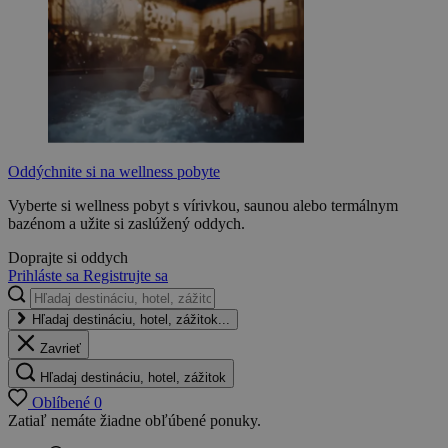
Oddýchnite si na wellness pobyte
Vyberte si wellness pobyt s vírivkou, saunou alebo termálnym
bazénom a užite si zaslúžený oddych.
Doprajte si oddych
Prihláste sa
Registrujte sa
Hľadaj destináciu, hotel, zážitok...
Zavrieť
Hľadaj destináciu, hotel, zážitok
Oblíbené
0
Zatiaľ nemáte žiadne obľúbené ponuky.