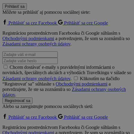
Prihlásiť sa
Môžete sa prihlásiť aj pomocou sociálnej siete:
Prihlásiť sa cez Facebook
Prihlásiť sa cez Google
Registráciou prostredníctvom Facebooku či Google súhlasím s
Obchodnými podmienkami
a potvrdzujem, že som sa zoznámil/a so
Zásadami ochrany osobných údajov
.
Chcem dostávať e-maily s pravidelnými informáciami o
novinkách, špeciálnych akciách a výhodách Travelkingu v súlade so
Zásadami ochrany osobných údajov
.
Kliknutím na tlačidlo
“Registrovať sa” súhlasíte s
Obchodnými podmienkami
a
potvrdzujete, že ste sa zoznámil/a so
Zásadami ochrany osobných
údajov
.
Registrovať sa
Alebo sa zaregistrujte pomocou sociálnych sietí:
Prihlásiť sa cez Facebook
Prihlásiť sa cez Google
Registráciou prostredníctvom Facebooku či Google súhlasím s
Obchodnými podmienkami
a potvrdzujem, že som sa zoznámil/a so