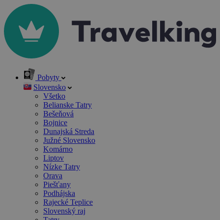
Pobyty
Slovensko
Všetko
Belianske Tatry
Bešeňová
Bojnice
Dunajská Streda
Južné Slovensko
Komárno
Liptov
Nízke Tatry
Orava
Piešťany
Podhájska
Rajecké Teplice
Slovenský raj
Tatry