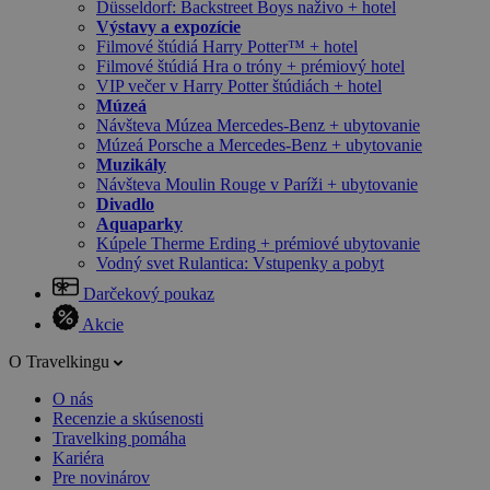
Düsseldorf: Backstreet Boys naživo + hotel
Výstavy a expozície
Filmové štúdiá Harry Potter™ + hotel
Filmové štúdiá Hra o tróny + prémiový hotel
VIP večer v Harry Potter štúdiách + hotel
Múzeá
Návšteva Múzea Mercedes-Benz + ubytovanie
Múzeá Porsche a Mercedes-Benz + ubytovanie
Muzikály
Návšteva Moulin Rouge v Paríži + ubytovanie
Divadlo
Aquaparky
Kúpele Therme Erding + prémiové ubytovanie
Vodný svet Rulantica: Vstupenky a pobyt
Darčekový poukaz
Akcie
O Travelkingu
O nás
Recenzie a skúsenosti
Travelking pomáha
Kariéra
Pre novinárov