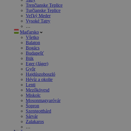
Trenčianske Teplice
Turčianske Teplice
Veľký Meder
Vysoké Tatry
…
Maďarsko
Všetko
Balaton
Bogács
Budapešť
Bük
Eger (Jáger)
Győr
Hajdúszoboszló
Hévíz a okolie
Lenti
Mezőkövesd
Miskolc
Mosonmagyaróvár
Šopron
Szentgotthárd
Sárvár
Zalakaros
…