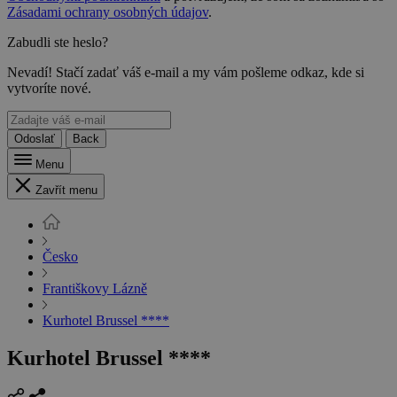
Zásadami ochrany osobných údajov
.
Zabudli ste heslo?
Nevadí! Stačí zadať váš e-mail a my vám pošleme odkaz, kde si
vytvoríte nové.
Odoslať
Back
Menu
Zavřít menu
Česko
Františkovy Lázně
Kurhotel Brussel ****
Kurhotel Brussel ****