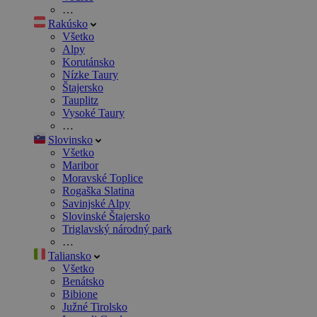
…
Rakúsko
Všetko
Alpy
Korutánsko
Nízke Taury
Štajersko
Tauplitz
Vysoké Taury
…
Slovinsko
Všetko
Maribor
Moravské Toplice
Rogaška Slatina
Savinjské Alpy
Slovinské Štajersko
Triglavský národný park
…
Taliansko
Všetko
Benátsko
Bibione
Južné Tirolsko