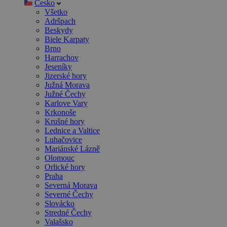
Česko
Všetko
Adršpach
Beskydy
Biele Karpaty
Brno
Harrachov
Jeseníky
Jizerské hory
Južná Morava
Južné Čechy
Karlove Vary
Krkonoše
Krušné hory
Lednice a Valtice
Luhačovice
Mariánské Lázně
Olomouc
Orlické hory
Praha
Severná Morava
Severné Čechy
Slovácko
Stredné Čechy
Valašsko