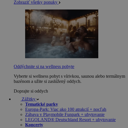
Zobraziť všetky ponuky
Oddýchnite si na wellness pobyte
Vyberte si wellness pobyt s vírivkou, saunou alebo termálnym
bazénom a užite si zaslúžený oddych.
Doprajte si oddych
Zážitky
Tematické parky
Europa-Park: Viac ako 100 atrakcií + nocľah
Zábava v Playmobile Funpark + ubytovanie
LEGOLAND® Deutschland Resort + ubytovanie
Koncerty