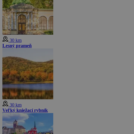
30 km
Lesný prameň
30 km
Veľký kniežací rybník