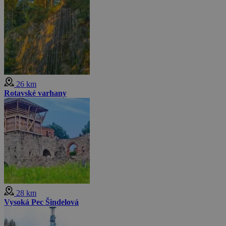
26 km
Rotavské varhany
28 km
Vysoká Pec Šindelová