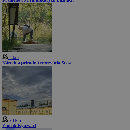
Pramene vo Františkových Lázňach
5 km
Národná prírodná rezervácia Soos
23 km
Zámok Kynžvart