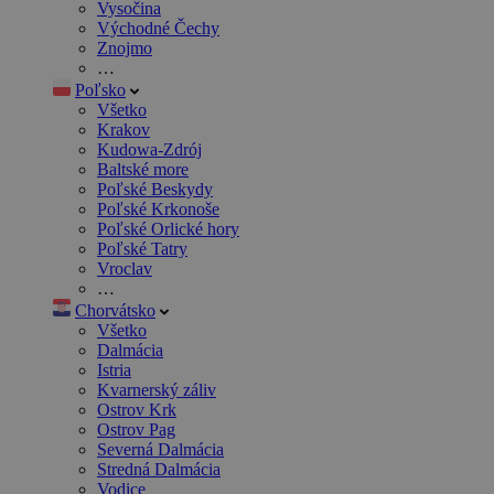
Vysočina
Východné Čechy
Znojmo
…
Poľsko
Všetko
Krakov
Kudowa-Zdrój
Baltské more
Poľské Beskydy
Poľské Krkonoše
Poľské Orlické hory
Poľské Tatry
Vroclav
…
Chorvátsko
Všetko
Dalmácia
Istria
Kvarnerský záliv
Ostrov Krk
Ostrov Pag
Severná Dalmácia
Stredná Dalmácia
Vodice