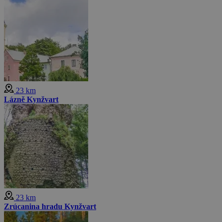
23 km
Lázně Kynžvart
23 km
Zrúcanina hradu Kynžvart