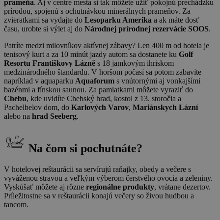
prameňa
. Aj v centre mesta si tak môžete užiť pokojnú prechádzku
prírodou, spojenú s ochutnávkou minerálnych prameňov. Za
zvieratkami sa vydajte do
Lesoparku Amerika
a ak máte dosť
času, urobte si výlet aj do
Národnej prírodnej rezervácie SOOS
.
Patríte medzi milovníkov aktívnej zábavy? Len 400 m od hotela je
tenisový kurt a za 10 minút jazdy autom sa dostanete ku
Golf
Resortu Františkovy Lázně
s 18 jamkovým ihriskom
medzinárodného štandardu. V horšom počasí sa potom zabavíte
napríklad v aquaparku
Aquaforum
s vnútornými aj vonkajšími
bazénmi a fínskou saunou. Za pamiatkami môžete vyraziť do
Chebu
, kde uvidíte Chebský hrad, kostol z 13. storočia a
Pachelbelov dom, do
Karlových Varov
,
Mariánskych Lázní
alebo na
hrad Seeberg
.
Na čom si pochutnáte?
V hotelovej reštaurácii sa servírujú raňajky, obedy a večere s
vyváženou stravou a veľkým výberom čerstvého ovocia a zeleniny.
Vyskúšať môžete aj rôzne
regionálne produkty
, vrátane dezertov.
Príležitostne sa v reštaurácii konajú večery so živou hudbou a
tancom.