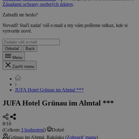
Zásadami ochrany osobných údajov
.
Zabudli ste heslo?
Nevadí! Stačí zadať váš e-mail a my vám pošleme odkaz, kde si
vytvoríte nové.
Odoslať
Back
Menu
Zavřít menu
JUFA Hotel Grünau im Almtal ***
JUFA Hotel Grünau im Almtal ***
8/10
(Celkom
3 hodnotení
)
Dobré
Grünau im Almtal, Rakúsko (
Zobraziť mapu
)