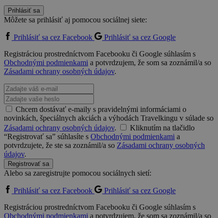
Prihlásiť sa
Môžete sa prihlásiť aj pomocou sociálnej siete:
Prihlásiť sa cez Facebook
Prihlásiť sa cez Google
Registráciou prostredníctvom Facebooku či Google súhlasím s
Obchodnými podmienkami
a potvrdzujem, že som sa zoznámil/a so
Zásadami ochrany osobných údajov
.
Chcem dostávať e-maily s pravidelnými informáciami o
novinkách, špeciálnych akciách a výhodách Travelkingu v súlade so
Zásadami ochrany osobných údajov
.
Kliknutím na tlačidlo
“Registrovať sa” súhlasíte s
Obchodnými podmienkami
a
potvrdzujete, že ste sa zoznámil/a so
Zásadami ochrany osobných
údajov
.
Registrovať sa
Alebo sa zaregistrujte pomocou sociálnych sietí:
Prihlásiť sa cez Facebook
Prihlásiť sa cez Google
Registráciou prostredníctvom Facebooku či Google súhlasím s
Obchodnými podmienkami
a potvrdzujem, že som sa zoznámil/a so