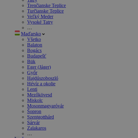
Trenčianske Teplice
Turčianske Teplice
Veľký Meder
Vysoké Tatry
…
Maďarsko
Všetko
Balaton
Bogács
Budapešť
Bük
Eger (Jáger)
Győr
Hajdúszoboszló
Hévíz a okolie
Lenti
Mezőkövesd
Miskolc
Mosonmagyaróvár
Šopron
Szentgotthárd
Sárvár
Zalakaros
…