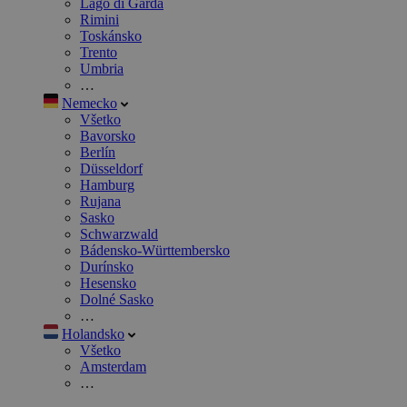
Lago di Garda
Rimini
Toskánsko
Trento
Umbria
…
Nemecko
Všetko
Bavorsko
Berlín
Düsseldorf
Hamburg
Rujana
Sasko
Schwarzwald
Bádensko-Württembersko
Durínsko
Hesensko
Dolné Sasko
…
Holandsko
Všetko
Amsterdam
…