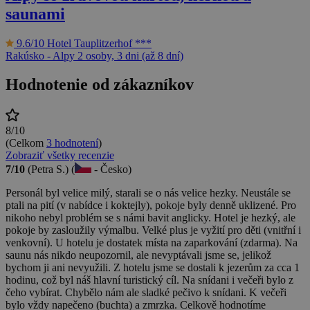
saunami
9.6/10
Hotel Tauplitzerhof ***
Rakúsko - Alpy
2 osoby, 3 dni (až 8 dní)
Hodnotenie od zákazníkov
8/10
(Celkom
3 hodnotení
)
Zobraziť všetky recenzie
7/10
(Petra S.) (
- Česko)
Personál byl velice milý, starali se o nás velice hezky. Neustále se
ptali na pití (v nabídce i koktejly), pokoje byly denně uklizené. Pro
nikoho nebyl problém se s námi bavit anglicky. Hotel je hezký, ale
pokoje by zasloužily výmalbu. Velké plus je vyžití pro děti (vnitřní i
venkovní). U hotelu je dostatek místa na zaparkování (zdarma). Na
saunu nás nikdo neupozornil, ale nevyptávali jsme se, jelikož
bychom ji ani nevyužili. Z hotelu jsme se dostali k jezerům za cca 1
hodinu, což byl náš hlavní turistický cíl. Na snídani i večeři bylo z
čeho vybírat. Chybělo nám ale sladké pečivo k snídani. K večeři
bylo vždy napečeno (buchta) a zmrzka. Celkově hodnotíme