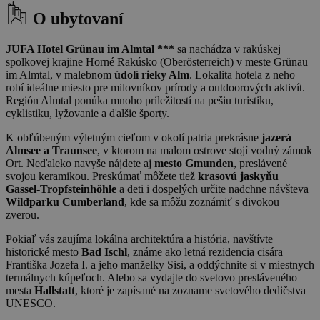
O ubytovaní
JUFA Hotel Grünau im Almtal ***
sa nachádza v rakúskej
spolkovej krajine Horné Rakúsko (Oberösterreich) v meste Grünau
im Almtal, v malebnom
údolí rieky Alm
. Lokalita hotela z neho
robí ideálne miesto pre milovníkov prírody a outdoorových aktivít.
Región Almtal ponúka mnoho príležitostí na pešiu turistiku,
cyklistiku, lyžovanie a ďalšie športy.
K obľúbeným výletným cieľom v okolí patria prekrásne
jazerá
Almsee a Traunsee
, v ktorom na malom ostrove stojí vodný zámok
Ort. Neďaleko navyše nájdete aj
mesto Gmunden
, preslávené
svojou keramikou. Preskúmať môžete tiež
krasovú jaskyňu
Gassel-Tropfsteinhöhle
a deti i dospelých určite nadchne návšteva
Wildparku Cumberland
, kde sa môžu zoznámiť s divokou
zverou.
Pokiaľ vás zaujíma lokálna architektúra a história, navštívte
historické mesto
Bad Ischl
, známe ako letná rezidencia cisára
Františka Jozefa I. a jeho manželky Sisi, a oddýchnite si v miestnych
termálnych kúpeľoch. Alebo sa vydajte do svetovo presláveného
mesta
Hallstatt
, ktoré je zapísané na zozname svetového dedičstva
UNESCO.