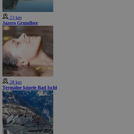
23 km
Jazero Grundlsee
28 km
Termálne kúpele Bad Ischl