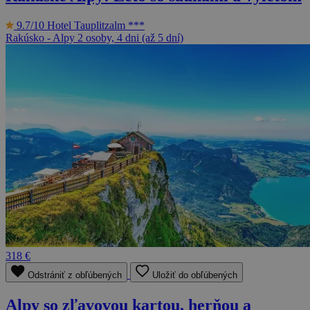
9.7/10
Hotel Tauplitzalm ***
Rakúsko - Alpy
2 osoby, 4 dni (až 5 dní)
318 €
Odstrániť z obľúbených
Uložiť do obľúbených
Alpy so zľavovou kartou, herňou a