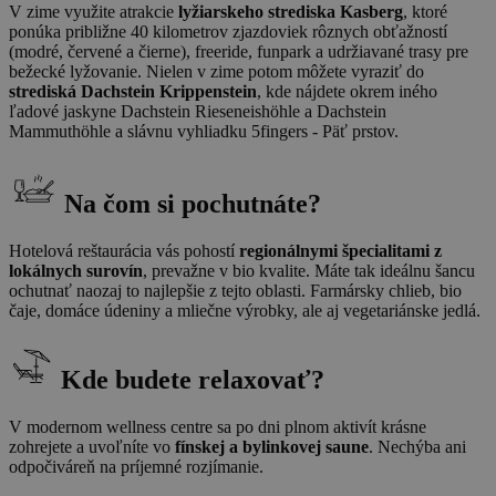
V zime využite atrakcie
lyžiarskeho strediska Kasberg
, ktoré
ponúka približne 40 kilometrov zjazdoviek rôznych obťažností
(modré, červené a čierne), freeride, funpark a udržiavané trasy pre
bežecké lyžovanie. Nielen v zime potom môžete vyraziť do
strediská Dachstein Krippenstein
, kde nájdete okrem iného
ľadové jaskyne Dachstein Rieseneishöhle a Dachstein
Mammuthöhle a slávnu vyhliadku 5fingers - Päť prstov.
Na čom si pochutnáte?
Hotelová reštaurácia vás pohostí
regionálnymi špecialitami z
lokálnych surovín
, prevažne v bio kvalite. Máte tak ideálnu šancu
ochutnať naozaj to najlepšie z tejto oblasti. Farmársky chlieb, bio
čaje, domáce údeniny a mliečne výrobky, ale aj vegetariánske jedlá.
Kde budete relaxovať?
V modernom wellness centre sa po dni plnom aktivít krásne
zohrejete a uvoľníte vo
fínskej a bylinkovej saune
. Nechýba ani
odpočiváreň na príjemné rozjímanie.