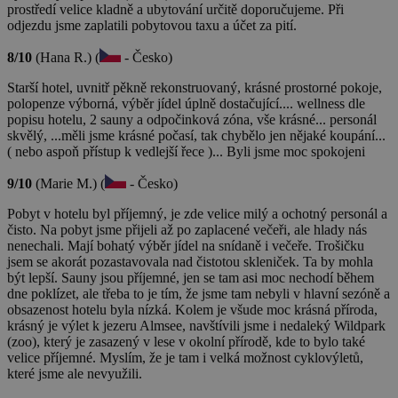
prostředí velice kladně a ubytování určitě doporučujeme. Při
odjezdu jsme zaplatili pobytovou taxu a účet za pití.
8/10
(Hana R.) (
- Česko)
Starší hotel, uvnitř pěkně rekonstruovaný, krásné prostorné pokoje,
polopenze výborná, výběr jídel úplně dostačující.... wellness dle
popisu hotelu, 2 sauny a odpočinková zóna, vše krásné... personál
skvělý, ...měli jsme krásné počasí, tak chybělo jen nějaké koupání...
( nebo aspoň přístup k vedlejší řece )... Byli jsme moc spokojeni
9/10
(Marie M.) (
- Česko)
Pobyt v hotelu byl příjemný, je zde velice milý a ochotný personál a
čisto. Na pobyt jsme přijeli až po zaplacené večeři, ale hlady nás
nenechali. Mají bohatý výběr jídel na snídaně i večeře. Trošičku
jsem se akorát pozastavovala nad čistotou skleniček. Ta by mohla
být lepší. Sauny jsou příjemné, jen se tam asi moc nechodí během
dne poklízet, ale třeba to je tím, že jsme tam nebyli v hlavní sezóně a
obsazenost hotelu byla nízká. Kolem je všude moc krásná příroda,
krásný je výlet k jezeru Almsee, navštívili jsme i nedaleký Wildpark
(zoo), který je zasazený v lese v okolní přírodě, kde to bylo také
velice příjemné. Myslím, že je tam i velká možnost cyklovýletů,
které jsme ale nevyužili.