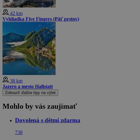
42 km
Vyhliadka Five Fingers (Päť prstov)
38 km
Jazero a mesto Hallstatt
Zobraziť ďalšie tipy na výlet
Mohlo by vás zaujímať
Dovolená s dětmi zdarma
738