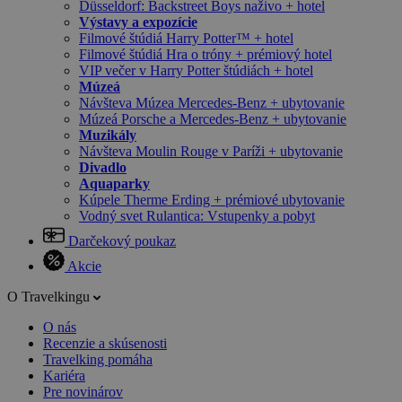
Düsseldorf: Backstreet Boys naživo + hotel
Výstavy a expozície
Filmové štúdiá Harry Potter™ + hotel
Filmové štúdiá Hra o tróny + prémiový hotel
VIP večer v Harry Potter štúdiách + hotel
Múzeá
Návšteva Múzea Mercedes-Benz + ubytovanie
Múzeá Porsche a Mercedes-Benz + ubytovanie
Muzikály
Návšteva Moulin Rouge v Paríži + ubytovanie
Divadlo
Aquaparky
Kúpele Therme Erding + prémiové ubytovanie
Vodný svet Rulantica: Vstupenky a pobyt
Darčekový poukaz
Akcie
O Travelkingu
O nás
Recenzie a skúsenosti
Travelking pomáha
Kariéra
Pre novinárov