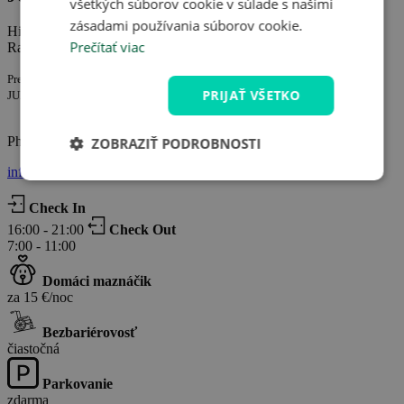
všetkých súborov cookie v súlade s našimi
zásadami používania súborov cookie.
Hinterrinnbach 17, Grünau im Almtal
Prečítať viac
Rakúsko
Prevádzkuje spoločnosť:
PRIJAŤ VŠETKO
JUFA Hotels Österreich GmbH IČ: FN286662m
Phone: +43 (0)5 / 7083-570
ZOBRAZIŤ PODROBNOSTI
info@travelking.sk
Check In
16:00 - 21:00
Check Out
7:00 - 11:00
Domáci maznáčik
za 15 €/noc
Bezbariérovosť
čiastočná
Parkovanie
zdarma