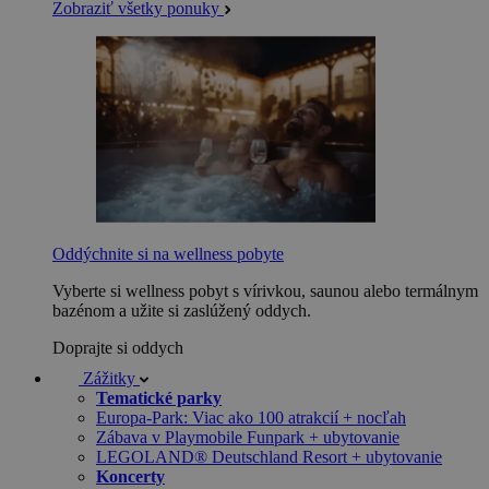
Zobraziť všetky ponuky
Oddýchnite si na wellness pobyte
Vyberte si wellness pobyt s vírivkou, saunou alebo termálnym
bazénom a užite si zaslúžený oddych.
Doprajte si oddych
Zážitky
Tematické parky
Europa-Park: Viac ako 100 atrakcií + nocľah
Zábava v Playmobile Funpark + ubytovanie
LEGOLAND® Deutschland Resort + ubytovanie
Koncerty