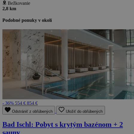
Bežkovanie
2,8 km
Podobné ponuky v okolí
- 36%
554 €
854 €
Odstrániť z obľúbených
Uložiť do obľúbených
Bad Ischl: Pobyt s krytým bazénom + 2
sauny