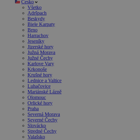
Česko
Všetko
Adršpach
Beskydy
Biele Karpaty
Brno
Harrachov
Jeseníky
Jizerské hory
Južná Morava
Južné Čechy
Karlove Vary
Krkonoše
Krušné hory
Lednice a Valtice
Luhačovice
Mariánské Lázně
Olomouc
Orlické hory
Praha
Severná Morava
Severné Čechy
Slovácko
Stredné Čechy
Valašsko