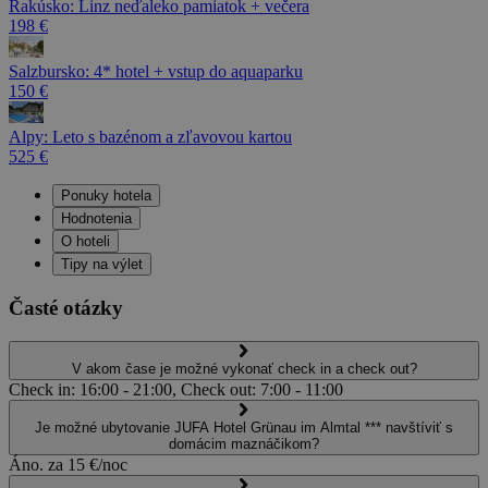
Rakúsko: Linz neďaleko pamiatok + večera
198 €
Salzbursko: 4* hotel + vstup do aquaparku
150 €
Alpy: Leto s bazénom a zľavovou kartou
525 €
Ponuky hotela
Hodnotenia
O hoteli
Tipy na výlet
Časté otázky
V akom čase je možné vykonať check in a check out?
Check in: 16:00 - 21:00, Check out: 7:00 - 11:00
Je možné ubytovanie JUFA Hotel Grünau im Almtal *** navštíviť s
domácim maznáčikom?
Áno. za 15 €/noc