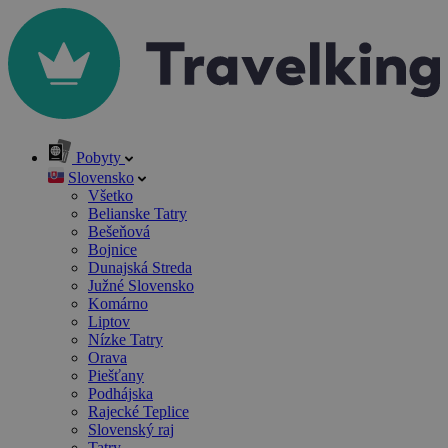
Pobyty
Slovensko
Všetko
Belianske Tatry
Bešeňová
Bojnice
Dunajská Streda
Južné Slovensko
Komárno
Liptov
Nízke Tatry
Orava
Piešťany
Podhájska
Rajecké Teplice
Slovenský raj
Tatry