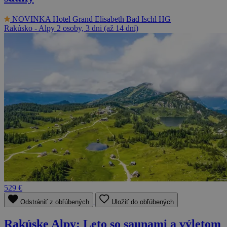
NOVINKA
Hotel Grand Elisabeth Bad Ischl HG
Rakúsko - Alpy
2 osoby, 3 dni (až 14 dní)
529 €
Odstrániť z obľúbených
Uložiť do obľúbených
Rakúske Alpy: Leto so saunami a výletom