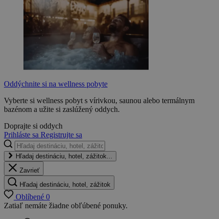
Oddýchnite si na wellness pobyte
Vyberte si wellness pobyt s vírivkou, saunou alebo termálnym
bazénom a užite si zaslúžený oddych.
Doprajte si oddych
Prihláste sa
Registrujte sa
Hľadaj destináciu, hotel, zážitok...
Zavrieť
Hľadaj destináciu, hotel, zážitok
Oblíbené
0
Zatiaľ nemáte žiadne obľúbené ponuky.