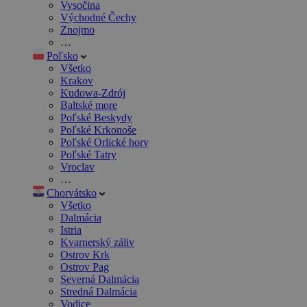
Vysočina
Východné Čechy
Znojmo
…
Poľsko
Všetko
Krakov
Kudowa-Zdrój
Baltské more
Poľské Beskydy
Poľské Krkonoše
Poľské Orlické hory
Poľské Tatry
Vroclav
…
Chorvátsko
Všetko
Dalmácia
Istria
Kvarnerský záliv
Ostrov Krk
Ostrov Pag
Severná Dalmácia
Stredná Dalmácia
Vodice