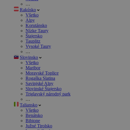
…
Rakúsko
Všetko
Alpy
Korutánsko
Nízke Taury
Štajersko
Tauplitz
Vysoké Taury
…
Slovinsko
Všetko
Maribor
Moravské Toplice
Rogaška Slatina
Savinjské Alpy
Slovinské Štajersko
Triglavský národný park
…
Taliansko
Všetko
Benátsko
Bibione
Južné Tirolsko