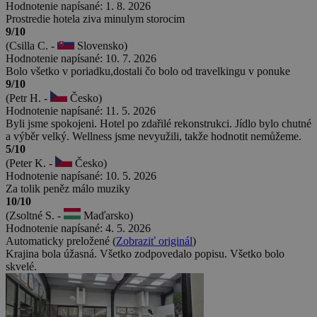
Hodnotenie napísané: 1. 8. 2026
Prostredie hotela ziva minulym storocim
9/10
(Csilla C. -
Slovensko)
Hodnotenie napísané: 10. 7. 2026
Bolo všetko v poriadku,dostali čo bolo od travelkingu v ponuke
9/10
(Petr H. -
Česko)
Hodnotenie napísané: 11. 5. 2026
Byli jsme spokojeni. Hotel po zdařilé rekonstrukci. Jídlo bylo chutné
a výběr velký. Wellness jsme nevyužili, takže hodnotit nemůžeme.
5/10
(Peter K. -
Česko)
Hodnotenie napísané: 10. 5. 2026
Za tolik peněz málo muziky
10/10
(Zsoltné S. -
Maďarsko)
Hodnotenie napísané: 4. 5. 2026
Automaticky preložené (
Zobraziť originál
)
Krajina bola úžasná. Všetko zodpovedalo popisu. Všetko bolo
skvelé.