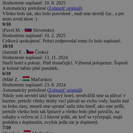
Hodnotenie napísané: 10. 8. 2025
Automaticky preložené (
Zobraziť originál
)
Všetko bolo tak, ako bolo potvrdené , mali sme skvelý čas , a pre
tento rovid idore :)
9/10
(Pavel M. -
Slovensko)
Hodnotenie napísané: 10. 2. 2025
Celková spokojnosť. Pobyt zodpovedal tomu čo bolo napísané.
10/10
(Jaromír F. -
Česko)
Hodnotenie napísané: 13. 11. 2024
Starší hotel a pokoje. Plně dostačující. Výborná polopenze. Šoproň
je krásné město plné památek.
6/10
(Máté Z. -
Maďarsko)
Hodnotenie napísané: 23. 8. 2024
Automaticky preložené (
Zobraziť originál
)
Nikdy som nevidel taký špinavý hotel, neodvážili sme sa plávať v
bazéne, pretože všetky druhy vecí plávali na vrchu vody, bazén mal
na boku riasy, museli sme upratať našu izbu hneď, ako sme prišli,
pretože všetko bolo tak špinavé a všetko bolo plné pavučín, na
raňajky a večeru sú 2-3 hlavné jedlá, ale keď sa vyčerpajú, majú
problém s doplnením, zvyšok jedla nie je doplnený.
7/10