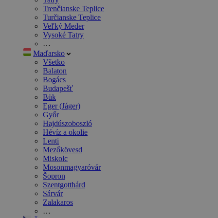
Trenčianske Teplice
Turčianske Teplice
Veľký Meder
Vysoké Tatry
…
Maďarsko
Všetko
Balaton
Bogács
Budapešť
Bük
Eger (Jáger)
Győr
Hajdúszoboszló
Hévíz a okolie
Lenti
Mezőkövesd
Miskolc
Mosonmagyaróvár
Šopron
Szentgotthárd
Sárvár
Zalakaros
…