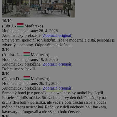
10/10
(Edit J. -
Maďarsko)
Hodnotenie napísané: 26. 4. 2026
Automaticky preložené (
Zobraziť originál
)
Sme veľmi spokojní so všetkým. Izba je moderná a čistá, personál je
zdvorilý a ochotný. Odporúčam každému.
8/10
(András L. -
Maďarsko)
Hodnotenie napísané: 19. 3. 2026
Automaticky preložené (
Zobraziť originál
)
Dobre sme sa bavili
8/10
(Gilbert D. -
Maďarsko)
Hodnotenie napísané: 26. 11. 2025
Automaticky preložené (
Zobraziť originál
)
Samotný hotel je v poriadku, ale wellness by mohol byť lepší.
Postele sú príliš mäkké. Strava bola prvý deň dobrá, raňajky na
druhý deň boli v poriadku, ale večera bola trochu slabá a podľa
môjho názoru neúspešná. Raňajky v deň odchodu boli fiaskom,
kávovary nefungovali a nie všetko bolo čerstvé.
9/10