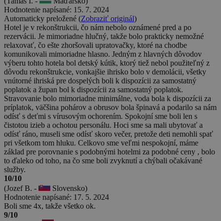
(Tamás I. -
Maďarsko)
Hodnotenie napísané: 15. 7. 2024
Automaticky preložené (
Zobraziť originál
)
Hotel je v rekonštrukcii, čo nám nebolo oznámené pred a po
rezervácii. Je mimoriadne hlučný, takže bolo prakticky nemožné
relaxovať, čo ešte zhoršovali upratovačky, ktoré na chodbe
komunikovali mimoriadne hlasno. Jedným z hlavných dôvodov
výberu tohto hotela bol detský kútik, ktorý tiež nebol použiteľný z
dôvodu rekonštrukcie, vonkajšie ihrisko bolo v demolácii, všetky
vnútorné ihriská pre dospelých boli k dispozícii za samostatný
poplatok a župan bol k dispozícii za samostatný poplatok.
Stravovanie bolo mimoriadne minimálne, voda bola k dispozícii za
príplatok, väčšina pohárov a obrusov bola špinavá a podarilo sa nám
odísť s deťmi s vírusovým ochorením. Spokojní sme boli len s
čistotou izieb a ochotou personálu. Hoci sme sa mali ubytovať a
odísť ráno, museli sme odísť skoro večer, pretože deti nemohli spať
pri všetkom tom hluku. Celkovo sme veľmi nespokojní, máme
základ pre porovnanie s podobnými hotelmi za podobné ceny , bolo
to ďaleko od toho, na čo sme boli zvyknutí a chýbali očakávané
služby.
10/10
(Jozef B. -
Slovensko)
Hodnotenie napísané: 17. 5. 2024
Boli sme 4x, takže všetko ok.
9/10