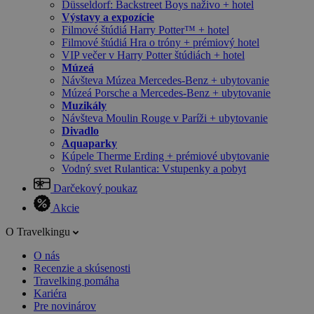
Düsseldorf: Backstreet Boys naživo + hotel
Výstavy a expozície
Filmové štúdiá Harry Potter™ + hotel
Filmové štúdiá Hra o tróny + prémiový hotel
VIP večer v Harry Potter štúdiách + hotel
Múzeá
Návšteva Múzea Mercedes-Benz + ubytovanie
Múzeá Porsche a Mercedes-Benz + ubytovanie
Muzikály
Návšteva Moulin Rouge v Paríži + ubytovanie
Divadlo
Aquaparky
Kúpele Therme Erding + prémiové ubytovanie
Vodný svet Rulantica: Vstupenky a pobyt
Darčekový poukaz
Akcie
O Travelkingu
O nás
Recenzie a skúsenosti
Travelking pomáha
Kariéra
Pre novinárov