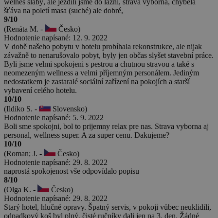
welnes slabý, ale jezdili jsme do lázní, strava výborná, chyběla
šťáva na poletí masa (suché) ale dobré,
9/10
(Renáta M. -
Česko)
Hodnotenie napísané: 12. 9. 2022
V době našeho pobytu v hotelu probíhala rekonstrukce, ale nijak
závažně to nenarušovalo pobyt, byly jen občas slyšet stavební práce.
Byli jsme velmi spokojeni s pestrou a chutnou stravou a také s
neomezeným wellness a velmi příjemným personálem. Jediným
nedostatkem je zastaralé sociální zařízení na pokojích a starší
vybavení celého hotelu.
10/10
(Ildiko S. -
Slovensko)
Hodnotenie napísané: 5. 9. 2022
Boli sme spokojni, bol to prijemny relax pre nas. Strava vyborna aj
personal, wellness super. A za super cenu. Dakujeme?
10/10
(Roman; J. -
Česko)
Hodnotenie napísané: 29. 8. 2022
naprostá spokojenost vše odpovídalo popisu
8/10
(Olga K. -
Česko)
Hodnotenie napísané: 29. 8. 2022
Starý hotel, hlučné opravy. Špatný servis, v pokoji vůbec neuklidili,
odpadkový koš byl plný, čisté ručníky dali jen na 3. den. Žádné