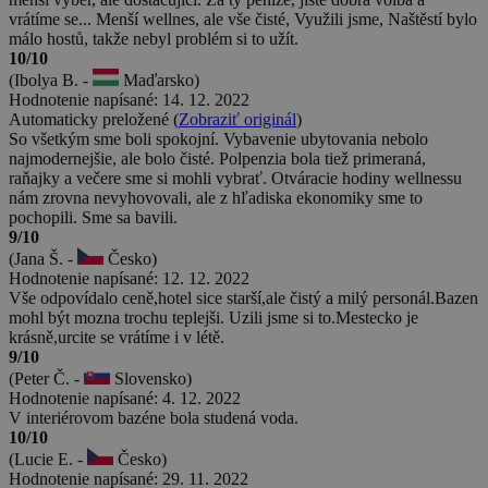
vrátíme se... Menší wellnes, ale vše čisté, Využili jsme, Naštěstí bylo
málo hostů, takže nebyl problém si to užít.
10/10
(Ibolya B. -
Maďarsko)
Hodnotenie napísané: 14. 12. 2022
Automaticky preložené (
Zobraziť originál
)
So všetkým sme boli spokojní. Vybavenie ubytovania nebolo
najmodernejšie, ale bolo čisté. Polpenzia bola tiež primeraná,
raňajky a večere sme si mohli vybrať. Otváracie hodiny wellnessu
nám zrovna nevyhovovali, ale z hľadiska ekonomiky sme to
pochopili. Sme sa bavili.
9/10
(Jana Š. -
Česko)
Hodnotenie napísané: 12. 12. 2022
Vše odpovídalo ceně,hotel sice starší,ale čistý a milý personál.Bazen
mohl být mozna trochu teplejši. Uzili jsme si to.Mestecko je
krásně,urcite se vrátíme i v létě.
9/10
(Peter Č. -
Slovensko)
Hodnotenie napísané: 4. 12. 2022
V interiérovom bazéne bola studená voda.
10/10
(Lucie E. -
Česko)
Hodnotenie napísané: 29. 11. 2022