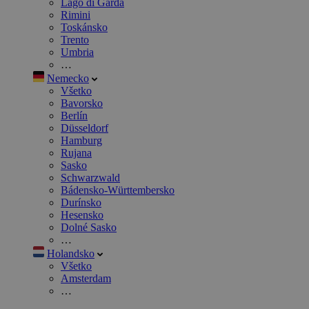
Lago di Garda
Rimini
Toskánsko
Trento
Umbria
…
Nemecko
Všetko
Bavorsko
Berlín
Düsseldorf
Hamburg
Rujana
Sasko
Schwarzwald
Bádensko-Württembersko
Durínsko
Hesensko
Dolné Sasko
…
Holandsko
Všetko
Amsterdam
…