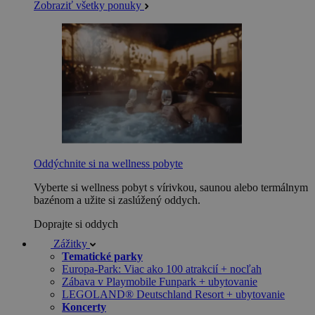
Zobraziť všetky ponuky
Oddýchnite si na wellness pobyte
Vyberte si wellness pobyt s vírivkou, saunou alebo termálnym
bazénom a užite si zaslúžený oddych.
Doprajte si oddych
Zážitky
Tematické parky
Europa-Park: Viac ako 100 atrakcií + nocľah
Zábava v Playmobile Funpark + ubytovanie
LEGOLAND® Deutschland Resort + ubytovanie
Koncerty