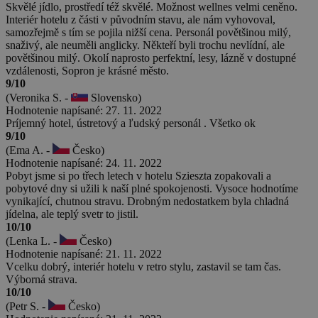
Skvělé jídlo, prostředí též skvělé. Možnost wellnes velmi ceněno.
Interiér hotelu z části v původním stavu, ale nám vyhovoval,
samozřejmě s tím se pojila nižší cena. Personál povětšinou milý,
snaživý, ale neuměli anglicky. Někteří byli trochu nevlídní, ale
povětšinou milý. Okolí naprosto perfektní, lesy, lázně v dostupné
vzdálenosti, Sopron je krásné město.
9/10
(Veronika S. -
Slovensko)
Hodnotenie napísané: 27. 11. 2022
Príjemný hotel, ústretový a ľudský personál . Všetko ok
9/10
(Ema A. -
Česko)
Hodnotenie napísané: 24. 11. 2022
Pobyt jsme si po třech letech v hotelu Szieszta zopakovali a
pobytové dny si užili k naší plné spokojenosti. Vysoce hodnotíme
vynikající, chutnou stravu. Drobným nedostatkem byla chladná
jídelna, ale teplý svetr to jistil.
10/10
(Lenka L. -
Česko)
Hodnotenie napísané: 21. 11. 2022
Vcelku dobrý, interiér hotelu v retro stylu, zastavil se tam čas.
Výborná strava.
10/10
(Petr S. -
Česko)