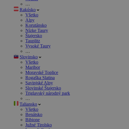
…
Rakúsko
Všetko
Alpy
Korutánsko
Nízke Taury
Štajersko
Tauplitz
Vysoké Taury
…
Slovinsko
Všetko
Maribor
Moravské Toplice
Rogaška Slatina
Savinjské Alpy
Slovinské Štajersko
Triglavský národný park
…
Taliansko
Všetko
Benátsko
Bibione
Južné Tirolsko