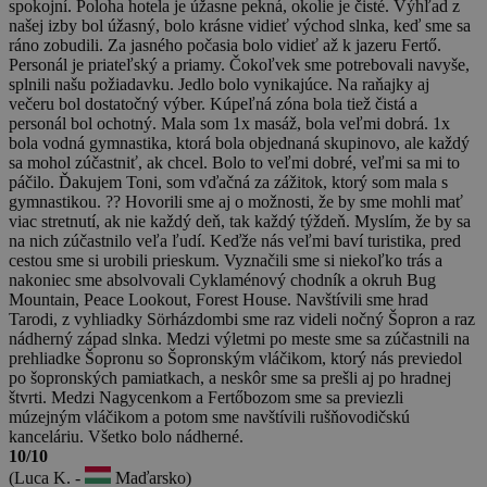
spokojní. Poloha hotela je úžasne pekná, okolie je čisté. Výhľad z
našej izby bol úžasný, bolo krásne vidieť východ slnka, keď sme sa
ráno zobudili. Za jasného počasia bolo vidieť až k jazeru Fertő.
Personál je priateľský a priamy. Čokoľvek sme potrebovali navyše,
splnili našu požiadavku. Jedlo bolo vynikajúce. Na raňajky aj
večeru bol dostatočný výber. Kúpeľná zóna bola tiež čistá a
personál bol ochotný. Mala som 1x masáž, bola veľmi dobrá. 1x
bola vodná gymnastika, ktorá bola objednaná skupinovo, ale každý
sa mohol zúčastniť, ak chcel. Bolo to veľmi dobré, veľmi sa mi to
páčilo. Ďakujem Toni, som vďačná za zážitok, ktorý som mala s
gymnastikou. ?? Hovorili sme aj o možnosti, že by sme mohli mať
viac stretnutí, ak nie každý deň, tak každý týždeň. Myslím, že by sa
na nich zúčastnilo veľa ľudí. Keďže nás veľmi baví turistika, pred
cestou sme si urobili prieskum. Vyznačili sme si niekoľko trás a
nakoniec sme absolvovali Cyklaménový chodník a okruh Bug
Mountain, Peace Lookout, Forest House. Navštívili sme hrad
Tarodi, z vyhliadky Sörházdombi sme raz videli nočný Šopron a raz
nádherný západ slnka. Medzi výletmi po meste sme sa zúčastnili na
prehliadke Šopronu so Šopronským vláčikom, ktorý nás previedol
po šopronských pamiatkach, a neskôr sme sa prešli aj po hradnej
štvrti. Medzi Nagycenkom a Fertőbozom sme sa previezli
múzejným vláčikom a potom sme navštívili rušňovodičskú
kanceláriu. Všetko bolo nádherné.
10/10
(Luca K. -
Maďarsko)