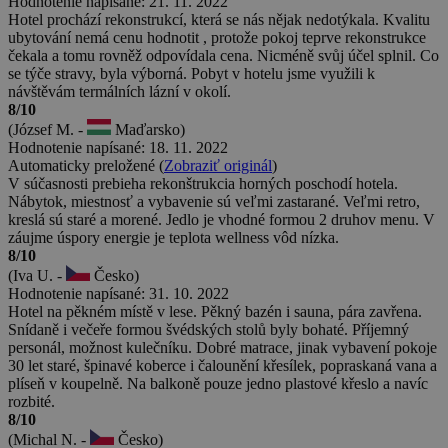
Hodnotenie napísané: 21. 11. 2022
Hotel prochází rekonstrukcí, která se nás nějak nedotýkala. Kvalitu
ubytování nemá cenu hodnotit , protože pokoj teprve rekonstrukce
čekala a tomu rovněž odpovídala cena. Nicméně svůj účel splnil. Co
se týče stravy, byla výborná. Pobyt v hotelu jsme využili k
návštěvám termálních lázní v okolí.
8/10
(József M. -
Maďarsko)
Hodnotenie napísané: 18. 11. 2022
Automaticky preložené (
Zobraziť originál
)
V súčasnosti prebieha rekonštrukcia horných poschodí hotela.
Nábytok, miestnosť a vybavenie sú veľmi zastarané. Veľmi retro,
kreslá sú staré a morené. Jedlo je vhodné formou 2 druhov menu. V
záujme úspory energie je teplota wellness vôd nízka.
8/10
(Iva U. -
Česko)
Hodnotenie napísané: 31. 10. 2022
Hotel na pěkném místě v lese. Pěkný bazén i sauna, pára zavřena.
Snídaně i večeře formou švédských stolů byly bohaté. Příjemný
personál, možnost kulečníku. Dobré matrace, jinak vybavení pokoje
30 let staré, špinavé koberce i čalounění křesílek, popraskaná vana a
plíseň v koupelně. Na balkoně pouze jedno plastové křeslo a navíc
rozbité.
8/10
(Michal N. -
Česko)