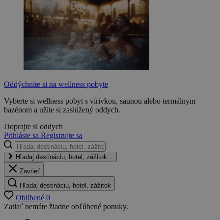
Oddýchnite si na wellness pobyte
Vyberte si wellness pobyt s vírivkou, saunou alebo termálnym
bazénom a užite si zaslúžený oddych.
Doprajte si oddych
Prihláste sa
Registrujte sa
Hľadaj destináciu, hotel, zážitok...
Zavrieť
Hľadaj destináciu, hotel, zážitok
Oblíbené
0
Zatiaľ nemáte žiadne obľúbené ponuky.