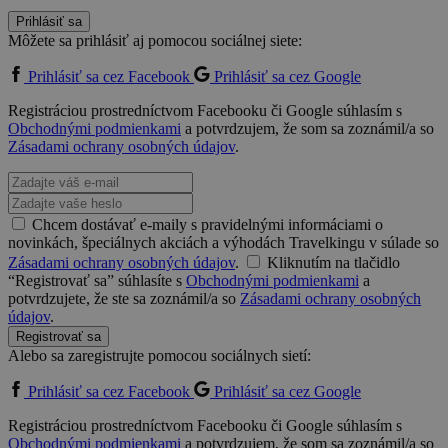
Prihlásiť sa
Môžete sa prihlásiť aj pomocou sociálnej siete:
Prihlásiť sa cez Facebook
Prihlásiť sa cez Google
Registráciou prostredníctvom Facebooku či Google súhlasím s
Obchodnými podmienkami
a potvrdzujem, že som sa zoznámil/a so
Zásadami ochrany osobných údajov
.
Chcem dostávať e-maily s pravidelnými informáciami o
novinkách, špeciálnych akciách a výhodách Travelkingu v súlade so
Zásadami ochrany osobných údajov
.
Kliknutím na tlačidlo
“Registrovať sa” súhlasíte s
Obchodnými podmienkami
a
potvrdzujete, že ste sa zoznámil/a so
Zásadami ochrany osobných
údajov
.
Registrovať sa
Alebo sa zaregistrujte pomocou sociálnych sietí:
Prihlásiť sa cez Facebook
Prihlásiť sa cez Google
Registráciou prostredníctvom Facebooku či Google súhlasím s
Obchodnými podmienkami
a potvrdzujem, že som sa zoznámil/a so