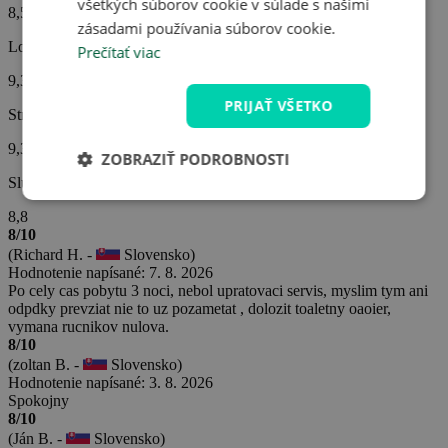
všetkých súborov cookie v súlade s našimi
8,5
zásadami používania súborov cookie.
Lokalita hotela
Prečítať viac
9,3
PRIJAŤ VŠETKO
Strava
9,3
ZOBRAZIŤ PODROBNOSTI
Služby hotela
8,8
8/10
(Richard H. -
Slovensko)
Hodnotenie napísané: 7. 8. 2026
Po cely cas pobytu 3 noci, nebol upratovaci servis, myslim tym ani
odpdky prevziat nie to uz pozametat , dolozit toaletny oaoier,
vymana rucnikov nulova.
8/10
(zoltan B. -
Slovensko)
Hodnotenie napísané: 3. 8. 2026
Spokojny
8/10
(Ján B. -
Slovensko)