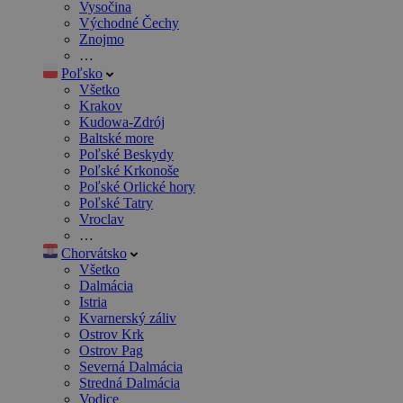
Vysočina
Východné Čechy
Znojmo
…
Poľsko
Všetko
Krakov
Kudowa-Zdrój
Baltské more
Poľské Beskydy
Poľské Krkonoše
Poľské Orlické hory
Poľské Tatry
Vroclav
…
Chorvátsko
Všetko
Dalmácia
Istria
Kvarnerský záliv
Ostrov Krk
Ostrov Pag
Severná Dalmácia
Stredná Dalmácia
Vodice