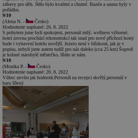
zábavy pro děti. Jídlo bylo kvalitní a chutné. Bazén a sauna byly v
pořádku.
9/10
(Alena N. -
Česko)
Hodnotenie napísané: 26. 8. 2022
S pobytem jsme byli spokojeni, personál milý, wellness výborné,
hotel zrovna prochází rekonstrukcí tak snad pro nové příchozí hosty
bude i vybavení hotelu novější. Jezero není v blízkosti, jak je v
popisu, nebyli jsme autem tudíž pro nás daleko (cca 25 km) Šoproň
je krásné starobylé městečko, líbilo se nám.
9/10
(Monika P. -
Česko)
Hodnotenie napísané: 20. 8. 2022
Vůbec nevím jak hodnotit.Personál na recepci skvělý,personál v
baru šílený