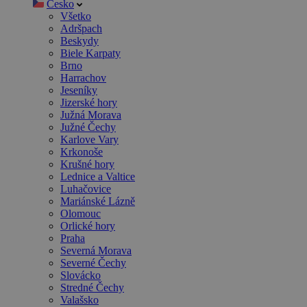
Česko
Všetko
Adršpach
Beskydy
Biele Karpaty
Brno
Harrachov
Jeseníky
Jizerské hory
Južná Morava
Južné Čechy
Karlove Vary
Krkonoše
Krušné hory
Lednice a Valtice
Luhačovice
Mariánské Lázně
Olomouc
Orlické hory
Praha
Severná Morava
Severné Čechy
Slovácko
Stredné Čechy
Valašsko