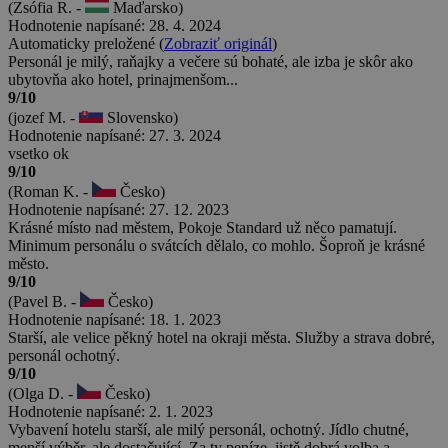
(Zsófia R. -
Maďarsko)
Hodnotenie napísané: 28. 4. 2024
Automaticky preložené (
Zobraziť originál
)
Personál je milý, raňajky a večere sú bohaté, ale izba je skôr ako
ubytovňa ako hotel, prinajmenšom...
9/10
(jozef M. -
Slovensko)
Hodnotenie napísané: 27. 3. 2024
vsetko ok
9/10
(Roman K. -
Česko)
Hodnotenie napísané: 27. 12. 2023
Krásné místo nad městem, Pokoje Standard už něco pamatují.
Minimum personálu o svátcích dělalo, co mohlo. Šoproň je krásné
město.
9/10
(Pavel B. -
Česko)
Hodnotenie napísané: 18. 1. 2023
Starší, ale velice pěkný hotel na okraji města. Služby a strava dobré,
personál ochotný.
9/10
(Olga D. -
Česko)
Hodnotenie napísané: 2. 1. 2023
Vybavení hotelu starší, ale milý personál, ochotný. Jídlo chutné,
menší výběr, ale dostačující. Za ty peníze, jistě dobrá volba a