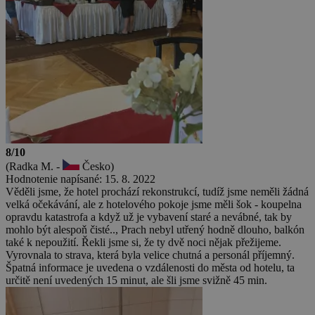
8/10
(Radka M. -
Česko)
Hodnotenie napísané: 15. 8. 2022
Věděli jsme, že hotel prochází rekonstrukcí, tudíž jsme neměli žádná
velká očekávání, ale z hotelového pokoje jsme měli šok - koupelna
opravdu katastrofa a když už je vybavení staré a nevábné, tak by
mohlo být alespoň čisté.., Prach nebyl utřený hodně dlouho, balkón
také k nepoužití. Řekli jsme si, že ty dvě noci nějak přežijeme.
Vyrovnala to strava, která byla velice chutná a personál příjemný.
Špatná informace je uvedena o vzdálenosti do města od hotelu, ta
určitě není uvedených 15 minut, ale šli jsme svižně 45 min.