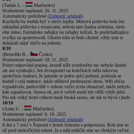
(Tamás L. -
Maďarsko)
Hodnotenie napísané: 20. 11. 2025
Automaticky preložené (
Zobraziť originál
)
Kuchyňa by mohla byť o niečo lepšia. Mäsová polievka bola len
základná polievka s rezancami, nebola tam žiadna zelenina, nieto
ešte mäso. Farmárske raňajky na raňajky kričali, že predchádzajúce
zvyšky sa spotrebovali. Okrem toho to bolo chutné, vždy sme si
dokázali nájsť niečo na jedenie.
8/10
(Benedikt B. -
Česko)
Hodnotenie napísané: 18. 11. 2025
Pobyt odpovídal popisu, kromě níže uvedeného nic nebylo špatné
ale ani vynikající. Jen dvoupostel na kolečkách měla takovou
společnou matraci, že jakmile se jeden spící pohnul, pohnula se
hodně i celá matrace, takže střídavé probouzení obou. Wifi občas
vypadávala, parkoviště v sobotu večer zcela obsazené, takže nebylo
kde zaparkovat. Strava ok, jen k večeři mohl být větší výběr jídel.
Pro tak velký hotel celkem malá finská sauna, ale tak to bývá i jinde.
10/10
(Anita U. -
Maďarsko)
Hodnotenie napísané: 6. 10. 2025
Automaticky preložené (
Zobraziť originál
)
8 dní a 7 nocí v Šoproni v hoteli Szieszta s polpenziou. Boli sme tu
už pred niekoľkými rokmi. Ja a môj miláčik sme so všetkým veľmi