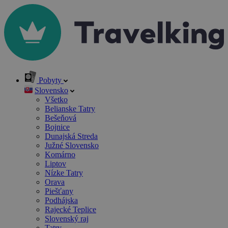
Pobyty
Slovensko
Všetko
Belianske Tatry
Bešeňová
Bojnice
Dunajská Streda
Južné Slovensko
Komárno
Liptov
Nízke Tatry
Orava
Piešťany
Podhájska
Rajecké Teplice
Slovenský raj
Tatry