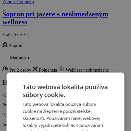
Zobraziť ponuku
Šopron pri jazere s neobmedzeným
wellness
Hotel Szieszta
Šoproň
Maďarsko
Pre 2 osoby
Polpenzia
Wellness neobmedzene
Hodnotenie od zákazníkov
Táto webová lokalita používa
súbory cookie.
8,9/10
Táto webová lokalita používa súbory
Personál
cookie na zlepšenie používateľskej
9,3
skúsenosti. Používaním našej webovej
Interiér hotela
lokality vyjadrujete súhlas s používaním