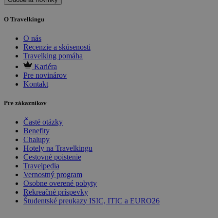
O Travelkingu
O nás
Recenzie a skúsenosti
Travelking pomáha
Kariéra
Pre novinárov
Kontakt
Pre zákazníkov
Časté otázky
Benefity
Chalupy
Hotely na Travelkingu
Cestovné poistenie
Travelpedia
Vernostný program
Osobne overené pobyty
Rekreačné príspevky
Študentské preukazy ISIC, ITIC a EURO26