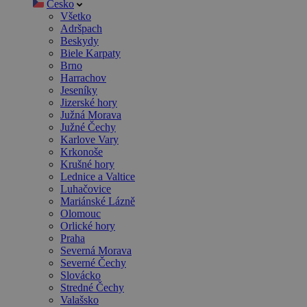
Česko
Všetko
Adršpach
Beskydy
Biele Karpaty
Brno
Harrachov
Jeseníky
Jizerské hory
Južná Morava
Južné Čechy
Karlove Vary
Krkonoše
Krušné hory
Lednice a Valtice
Luhačovice
Mariánské Lázně
Olomouc
Orlické hory
Praha
Severná Morava
Severné Čechy
Slovácko
Stredné Čechy
Valašsko