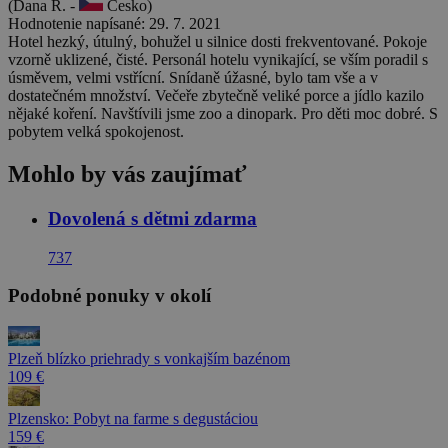
(Dana Ř. -
Česko)
Hodnotenie napísané: 29. 7. 2021
Hotel hezký, útulný, bohužel u silnice dosti frekventované. Pokoje
vzorně uklizené, čisté. Personál hotelu vynikající, se vším poradil s
úsměvem, velmi vstřícní. Snídaně úžasné, bylo tam vše a v
dostatečném množství. Večeře zbytečně veliké porce a jídlo kazilo
nějaké koření. Navštívili jsme zoo a dinopark. Pro děti moc dobré. S
pobytem velká spokojenost.
Mohlo by vás zaujímať
Dovolená s dětmi zdarma
737
Podobné ponuky v okolí
Plzeň blízko priehrady s vonkajším bazénom
109 €
Plzensko: Pobyt na farme s degustáciou
159 €