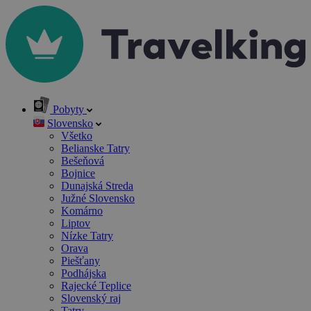
Pobyty
Slovensko
Všetko
Belianske Tatry
Bešeňová
Bojnice
Dunajská Streda
Južné Slovensko
Komárno
Liptov
Nízke Tatry
Orava
Piešťany
Podhájska
Rajecké Teplice
Slovenský raj
Tatry