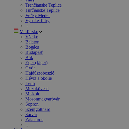
Trenčianske Teplice
Turčianske Teplice
Veľký Meder
Vysoké Tatry
…
Maďarsko
Všetko
Balaton
Bogács
Budapešť
Bük
Eger (Jáger)
Győr
Hajdúszoboszló
Hévíz a okolie
Lenti
Mezőkövesd
Miskolc
Mosonmagyaróvár
Šopron
Szentgotthárd
Sárvár
Zalakaros
…