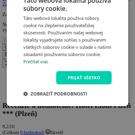
Táto webová lokalita používa
Zásadami ochrany osobných údajov
.
súbory cookie.
Zabudli ste heslo?
Táto webová lokalita používa súbory
Nevadí! Stačí zadať váš e-mail a my vám pošleme odkaz, kde si
cookie na zlepšenie používateľskej
vytvoríte nové.
skúsenosti. Používaním našej webovej
lokality vyjadrujete súhlas s používaním
všetkých súborov cookie v súlade s našimi
Odoslať
Back
zásadami používania súborov cookie.
Menu
Prečítať viac
Zavřít menu
PRIJAŤ VŠETKO
Hotel Lions Plzeň ***
Recenzie a hodnotenie: Hotel Lions Plzeň ***
ZOBRAZIŤ PODROBNOSTI
Recenzie a hodnotenie: Hotel Lions Plzeň
*** (Plzeň)
9,2/10
(Celkom
9 hodnotení
)
Skvelé