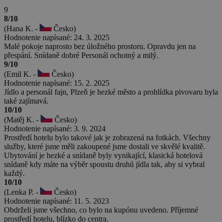
9
8/10
(Hana K. -
Česko)
Hodnotenie napísané: 24. 3. 2025
Malé pokoje naprosto bez úložného prostoru. Opravdu jen na
přespání. Snídaně dobré Personál ochotný a milý.
9/10
(Emil K. -
Česko)
Hodnotenie napísané: 15. 2. 2025
Jídlo a personál fajn, Plzeň je hezké město a prohlídka pivovaru byla
také zajímavá.
10/10
(Matěj K. -
Česko)
Hodnotenie napísané: 3. 9. 2024
Prostředí hotelu bylo takové jak je zobrazená na fotkách. Všechny
služby, které jsme měli zakoupené jsme dostali ve skvělé kvalitě.
Ubytování je hezké a snídaně byly vynikající, klasická hotelová
snídaně kdy máte na výběr spoustu druhů jídla tak, aby si vybral
každý.
10/10
(Lenka P. -
Česko)
Hodnotenie napísané: 11. 5. 2023
Obdrželi jsme všechno, co bylo na kupónu uvedeno. Příjemné
prostředí hotelu, blízko do centra.