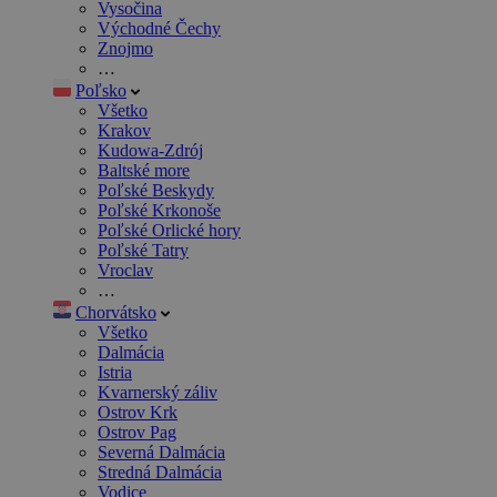
Vysočina
Východné Čechy
Znojmo
…
Poľsko
Všetko
Krakov
Kudowa-Zdrój
Baltské more
Poľské Beskydy
Poľské Krkonoše
Poľské Orlické hory
Poľské Tatry
Vroclav
…
Chorvátsko
Všetko
Dalmácia
Istria
Kvarnerský záliv
Ostrov Krk
Ostrov Pag
Severná Dalmácia
Stredná Dalmácia
Vodice