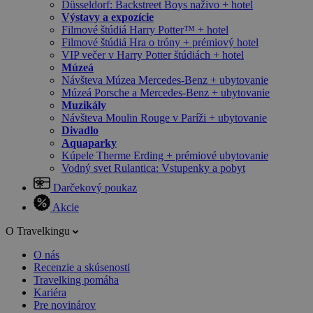
Düsseldorf: Backstreet Boys naživo + hotel
Výstavy a expozície
Filmové štúdiá Harry Potter™ + hotel
Filmové štúdiá Hra o tróny + prémiový hotel
VIP večer v Harry Potter štúdiách + hotel
Múzeá
Návšteva Múzea Mercedes-Benz + ubytovanie
Múzeá Porsche a Mercedes-Benz + ubytovanie
Muzikály
Návšteva Moulin Rouge v Paríži + ubytovanie
Divadlo
Aquaparky
Kúpele Therme Erding + prémiové ubytovanie
Vodný svet Rulantica: Vstupenky a pobyt
Darčekový poukaz
Akcie
O Travelkingu
O nás
Recenzie a skúsenosti
Travelking pomáha
Kariéra
Pre novinárov