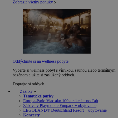
Zobraziť všetky ponuky
Oddýchnite si na wellness pobyte
Vyberte si wellness pobyt s vírivkou, saunou alebo termálnym
bazénom a užite si zaslúžený oddych.
Doprajte si oddych
Zážitky
Tematické parky
Europa-Park: Viac ako 100 atrakcií + nocľah
Zábava v Playmobile Funpark + ubytovanie
LEGOLAND® Deutschland Resort + ubytovanie
Koncerty