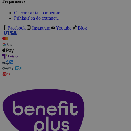
Pre partnerov
Chcem sa stať partnerom
Prihlásiť sa do extranetu
Facebook
Instagram
Youtube
Blog