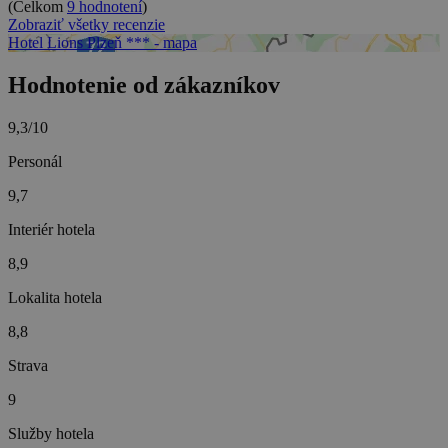
(Celkom
9 hodnotení
)
Zobraziť všetky recenzie
Hotel Lions Plzeň *** - mapa
Hodnotenie od zákazníkov
9,3/10
Personál
9,7
Interiér hotela
8,9
Lokalita hotela
8,8
Strava
9
Služby hotela