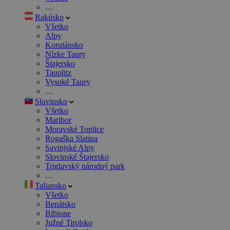
…
Rakúsko
Všetko
Alpy
Korutánsko
Nízke Taury
Štajersko
Tauplitz
Vysoké Taury
…
Slovinsko
Všetko
Maribor
Moravské Toplice
Rogaška Slatina
Savinjské Alpy
Slovinské Štajersko
Triglavský národný park
…
Taliansko
Všetko
Benátsko
Bibione
Južné Tirolsko