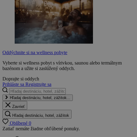
Oddýchnite si na wellness pobyte
Vyberte si wellness pobyt s vírivkou, saunou alebo termálnym
bazénom a užite si zaslúžený oddych.
Doprajte si oddych
Prihláste sa
Registrujte sa
Hľadaj destináciu, hotel, zážitok...
Zavrieť
Hľadaj destináciu, hotel, zážitok
Oblíbené
0
Zatiaľ nemáte žiadne obľúbené ponuky.