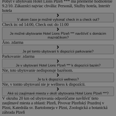
Pobyt v ubytovaní Hotel Lions Plzeň *** má priemerné hodnotenie
9.2/10. Zákazníci najviac chvália: Personál, Služby hotela, Interiér
hotela
V akom čase je možné vykonať check in a check out?
Check in: od 14:00, Check out: do 11:00
Je možné ubytovanie Hotel Lions Plzeň *** navštíviť s domácim
maznáčikom?
Áno. zdarma
Je pri tomto ubytovaní k dispozícii parkovanie?
Parkovanie: zdarma
Je v ubytovaní Hotel Lions Plzeň *** k dispozícii bazén?
Nie, toto ubytovanie nedisponuje bazénom.
Je tu k dispozícii wellness?
Nie, v tomto ubytovaní nie je wellness k dispozícii.
Aké sú zaujímavé miesta v okolí ubytovania Hotel Lions Plzeň ***?
V okruhu 20 km od ubytovania odporúčame navštíviť tieto
zaujímavé miesta a oblasti: Plzeň, Pivovar Plzeňský Prazdroj v
Plzni, Katedrála sv. Bartolomeja v Plzni, Zoologická a botanická
záhrada Plzeň