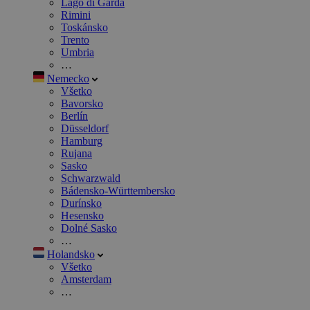
Lago di Garda
Rimini
Toskánsko
Trento
Umbria
…
Nemecko
Všetko
Bavorsko
Berlín
Düsseldorf
Hamburg
Rujana
Sasko
Schwarzwald
Bádensko-Württembersko
Durínsko
Hesensko
Dolné Sasko
…
Holandsko
Všetko
Amsterdam
…