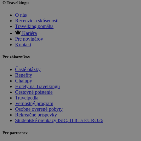
O Travelkingu
O nás
Recenzie a skúsenosti
Travelking pomáha
Kariéra
Pre novinárov
Kontakt
Pre zákazníkov
Časté otázky
Benefity
Chalupy
Hotely na Travelkingu
Cestovné poistenie
Travelpedia
Vernostný program
Osobne overené pobyty
Rekreačné príspevky
Študentské preukazy ISIC, ITIC a EURO26
Pre partnerov