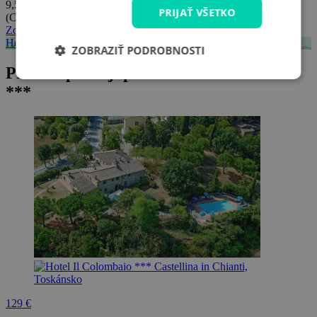
9,5/10
PRIJAŤ VŠETKO
(Celkom
6 hodnotení
)
Zobraziť všetky recenzie
Hotel Il Colombaio *** - mapa
ZOBRAZIŤ PODROBNOSTI
Práve v predaji pre Hotel Il Colombaio
***
129 €