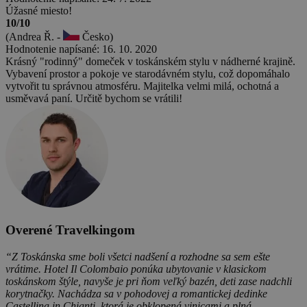
Úžasné miesto!
10/10
(Andrea Ř. -
Česko)
Hodnotenie napísané: 16. 10. 2020
Krásný "rodinný" domeček v toskánském stylu v nádherné krajině.
Vybavení prostor a pokoje ve starodávném stylu, což dopomáhalo
vytvořit tu správnou atmosféru. Majitelka velmi milá, ochotná a
usměvavá paní. Určitě bychom se vrátili!
Overené Travelkingom
“Z Toskánska sme boli všetci nadšení a rozhodne sa sem ešte
vrátime. Hotel Il Colombaio ponúka ubytovanie v klasickom
toskánskom štýle, navyše je pri ňom veľký bazén, deti zase nadchli
korytnačky. Nachádza sa v pohodovej a romantickej dedinke
Castellina in Chianti, ktorá je obklopená vinicami a plná