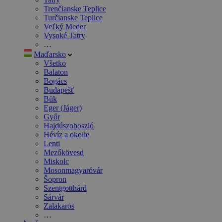
Trenčianske Teplice
Turčianske Teplice
Veľký Meder
Vysoké Tatry
…
Maďarsko
Všetko
Balaton
Bogács
Budapešť
Bük
Eger (Jáger)
Győr
Hajdúszoboszló
Hévíz a okolie
Lenti
Mezőkövesd
Miskolc
Mosonmagyaróvár
Šopron
Szentgotthárd
Sárvár
Zalakaros
…