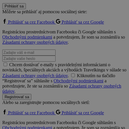
Prihlásiť sa
Môžete sa prihlásiť aj pomocou sociálnej siete:
Prihlásiť sa cez Facebook
Prihlásiť sa cez Google
Registráciou prostredníctvom Facebooku či Google súhlasím s
Obchodnými podmienkami
a potvrdzujem, že som sa zoznámil/a so
Zásadami ochrany osobných údajov
.
Chcem dostávať e-maily s pravidelnými informáciami o
novinkách, špeciálnych akciách a výhodách Travelkingu v súlade so
Zásadami ochrany osobných údajov
.
Kliknutím na tlačidlo
“Registrovať sa” súhlasíte s
Obchodnými podmienkami
a
potvrdzujete, že ste sa zoznámil/a so
Zásadami ochrany osobných
údajov
.
Registrovať sa
Alebo sa zaregistrujte pomocou sociálnych sietí:
Prihlásiť sa cez Facebook
Prihlásiť sa cez Google
Registráciou prostredníctvom Facebooku či Google súhlasím s
Obchodnými podmienkami
a potvrdzujem, že som sa zoznámil/a so