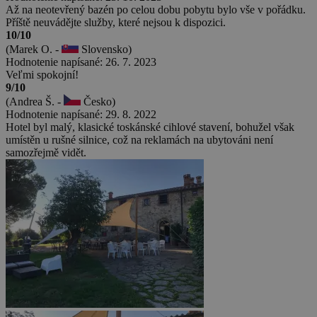
Až na neotevřený bazén po celou dobu pobytu bylo vše v pořádku.
Příště neuvádějte služby, které nejsou k dispozici.
10/10
(Marek O. -
Slovensko)
Hodnotenie napísané: 26. 7. 2023
Veľmi spokojní!
9/10
(Andrea Š. -
Česko)
Hodnotenie napísané: 29. 8. 2022
Hotel byl malý, klasické toskánské cihlové stavení, bohužel však
umístěn u rušné silnice, což na reklamách na ubytováni není
samozřejmě vidět.