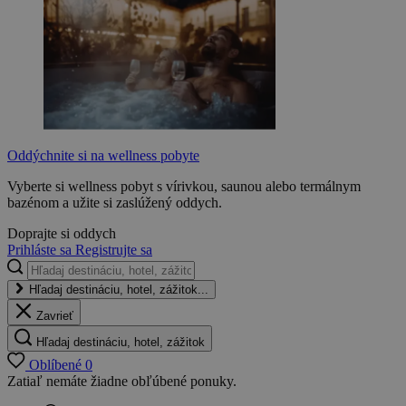
Oddýchnite si na wellness pobyte
Vyberte si wellness pobyt s vírivkou, saunou alebo termálnym
bazénom a užite si zaslúžený oddych.
Doprajte si oddych
Prihláste sa
Registrujte sa
Hľadaj destináciu, hotel, zážitok...
Zavrieť
Hľadaj destináciu, hotel, zážitok
Oblíbené
0
Zatiaľ nemáte žiadne obľúbené ponuky.