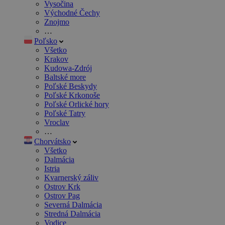
Vysočina
Východné Čechy
Znojmo
…
Poľsko
Všetko
Krakov
Kudowa-Zdrój
Baltské more
Poľské Beskydy
Poľské Krkonoše
Poľské Orlické hory
Poľské Tatry
Vroclav
…
Chorvátsko
Všetko
Dalmácia
Istria
Kvarnerský záliv
Ostrov Krk
Ostrov Pag
Severná Dalmácia
Stredná Dalmácia
Vodice