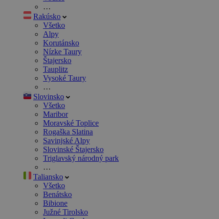
…
Rakúsko
Všetko
Alpy
Korutánsko
Nízke Taury
Štajersko
Tauplitz
Vysoké Taury
…
Slovinsko
Všetko
Maribor
Moravské Toplice
Rogaška Slatina
Savinjské Alpy
Slovinské Štajersko
Triglavský národný park
…
Taliansko
Všetko
Benátsko
Bibione
Južné Tirolsko