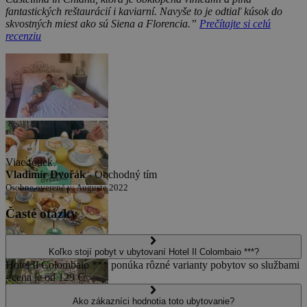
fantastických reštaurácií i kaviarní. Navyše to je odtiaľ kúsok do
skvostných miest ako sú Siena a Florencia.”
Prečítajte si celú
recenziu
Viac fotiek
Vladimír Dvořák -
Obchodný tím
Osobne overené v: Auguste 2022
Časté otázky
Koľko stojí pobyt v ubytovaní Hotel Il Colombaio ***?
Hotel Il Colombaio *** ponúka rôzné varianty pobytov so službami
- cena je od 129 €.
Ako zákazníci hodnotia toto ubytovanie?