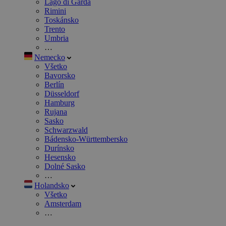
Lago di Garda
Rimini
Toskánsko
Trento
Umbria
…
Nemecko
Všetko
Bavorsko
Berlín
Düsseldorf
Hamburg
Rujana
Sasko
Schwarzwald
Bádensko-Württembersko
Durínsko
Hesensko
Dolné Sasko
…
Holandsko
Všetko
Amsterdam
…