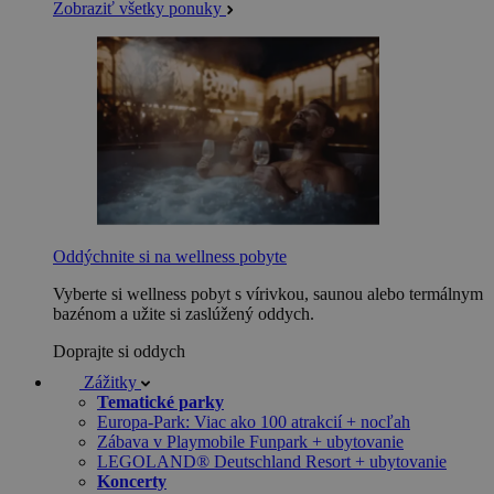
Zobraziť všetky ponuky
Oddýchnite si na wellness pobyte
Vyberte si wellness pobyt s vírivkou, saunou alebo termálnym
bazénom a užite si zaslúžený oddych.
Doprajte si oddych
Zážitky
Tematické parky
Europa-Park: Viac ako 100 atrakcií + nocľah
Zábava v Playmobile Funpark + ubytovanie
LEGOLAND® Deutschland Resort + ubytovanie
Koncerty