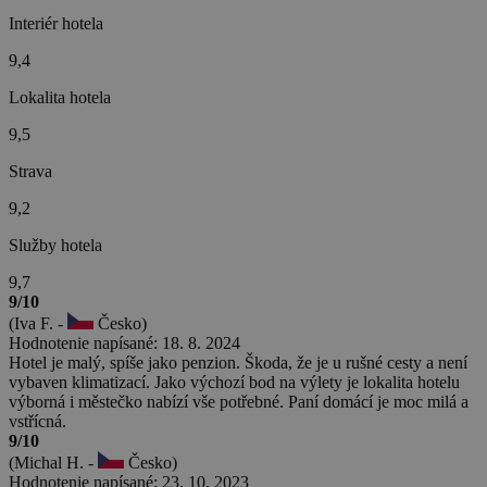
Interiér hotela
9,4
Lokalita hotela
9,5
Strava
9,2
Služby hotela
9,7
9/10
(Iva F. -
Česko)
Hodnotenie napísané: 18. 8. 2024
Hotel je malý, spíše jako penzion. Škoda, že je u rušné cesty a není
vybaven klimatizací. Jako výchozí bod na výlety je lokalita hotelu
výborná i městečko nabízí vše potřebné. Paní domácí je moc milá a
vstřícná.
9/10
(Michal H. -
Česko)
Hodnotenie napísané: 23. 10. 2023