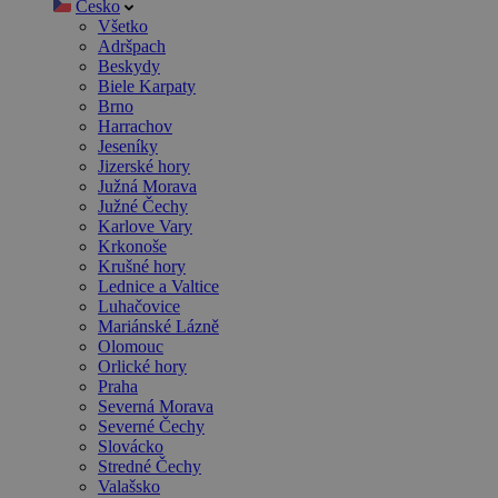
Česko
Všetko
Adršpach
Beskydy
Biele Karpaty
Brno
Harrachov
Jeseníky
Jizerské hory
Južná Morava
Južné Čechy
Karlove Vary
Krkonoše
Krušné hory
Lednice a Valtice
Luhačovice
Mariánské Lázně
Olomouc
Orlické hory
Praha
Severná Morava
Severné Čechy
Slovácko
Stredné Čechy
Valašsko