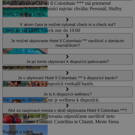
Pobyt v ubytovaní Hotel Il Colombaio *** má priemerné
hodnotenie 9.5/10. Zákazníci najviac chvália: Personál, Služby
hotela, Lokalita hotela
V akom čase je možné vykonať check in a check out?
Check in: od 14:00, Check out: do 10:00
Je možné ubytovanie Hotel Il Colombaio *** navštíviť s domácim
maznáčikom?
Nie.
Je pri tomto ubytovaní k dispozícii parkovanie?
Parkovanie: zdarma
Je v ubytovaní Hotel Il Colombaio *** k dispozícii bazén?
Áno, v ubytovaní je k dispozícii vonkajší bazén.
Je tu k dispozícii wellness?
Nie, v tomto ubytovaní nie je wellness k dispozícii.
Aké sú zaujímavé miesta v okolí ubytovania Hotel Il Colombaio ***?
V okruhu 20 km od ubytovania odporúčame navštíviť tieto
zaujímavé miesta a oblasti: Castellina in Chianti, Mesto Siena
Napísali o nás