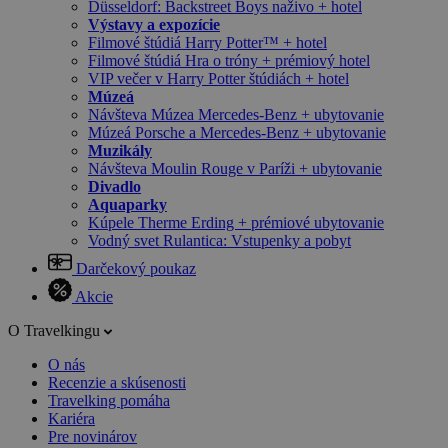
Düsseldorf: Backstreet Boys naživo + hotel
Výstavy a expozície
Filmové štúdiá Harry Potter™ + hotel
Filmové štúdiá Hra o tróny + prémiový hotel
VIP večer v Harry Potter štúdiách + hotel
Múzeá
Návšteva Múzea Mercedes-Benz + ubytovanie
Múzeá Porsche a Mercedes-Benz + ubytovanie
Muzikály
Návšteva Moulin Rouge v Paríži + ubytovanie
Divadlo
Aquaparky
Kúpele Therme Erding + prémiové ubytovanie
Vodný svet Rulantica: Vstupenky a pobyt
Darčekový poukaz
Akcie
O Travelkingu
O nás
Recenzie a skúsenosti
Travelking pomáha
Kariéra
Pre novinárov