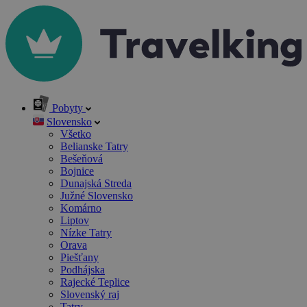
Pobyty
Slovensko
Všetko
Belianske Tatry
Bešeňová
Bojnice
Dunajská Streda
Južné Slovensko
Komárno
Liptov
Nízke Tatry
Orava
Piešťany
Podhájska
Rajecké Teplice
Slovenský raj
Tatry