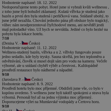
Hodnotenie napísané: 18. 12. 2022
Nedoporučujeme tento pobyt. Hotel jsme si vybrali kvůli wellnessu ,
z toho jsme byli bohužel zklamaný. Kulatá vířivka je studená jako
bazén a první den byla studená i perličková vana. Snídaně ubohý, to
jsme ještě nezažila. Chování jednoho pána při obsluze bylo tragický,
vůbec nám neodprezentoval čtyřchodové menu, ani nevěděl jestli
mají polosladké víno. Už bych se nevrátila. Jediné co bylo hezké na
pobytu byla lokace hotelu.
7/10
(Denisa V. -
Česko)
Hodnotenie napísané: 11. 12. 2022
Wellness-studený bazén, vířivka a u 2. vířivky fungovalo pouze
jedno sedadlo, kde byly trysky. Sauna skvělá, jen bez teploměru a
odvětrávání, člověk si musel dojít sám pro vodu na kameny. Večeře
výborné, ale u snídaní chyběl výběr a čerstvost.. Každopádně
prostředí restaurace bylo nádherné a nápadité.
9/10
(Jaroslava P. -
Česko)
Hodnotenie napísané: 8. 9. 2022
Prostředí hotelu bylo moc příjemné. Obdrželi jsme vše, co bylo v
kupónu uvedeno. S wellness jsme byli taktéž spokojeni a strava byla
výborná. Personál byl až na jednu výjimku moc příjemný.
Doporucejeme výlet na Mumlavské vodopády a Čertovu horu.
9/10