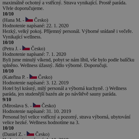
maximálně ochotný a vstřícný. Strava vynikající. Prostě paráda.
Vřele doporučujeme.
10/10
(Hana M. -
Česko)
Hodnotenie napísané: 22. 1. 2020
Hezký, velký pokoj. Příjemný personál. Výborné snídaně i večeře.
Vynikající wellness.
10/10
(Petra J. -
Česko)
Hodnotenie napísané: 7. 1. 2020
Byli jsme minulý víkend, pobyt se nám líbil, vše bylo podle balíčku
splněno. Wellness úžasný. Jídlo výborné. Doporučuji.
10/10
(Kateřina P. -
Česko)
Hodnotenie napísané: 3. 12. 2019
Hotel byl krásný, milý personál a výborná kuchyně. :) Wellness
paráda, jen studenější bazén ale po návštěvě sauny paráda.
9/10
(Miroslava S. -
Česko)
Hodnotenie napísané: 31. 10. 2019
Personal byl velice vstřícný a pozorný, strava výborná, ubytování
velice hezké. Wellness hodnotíme na 3.
10/10
(Daniel Z. -
Česko)