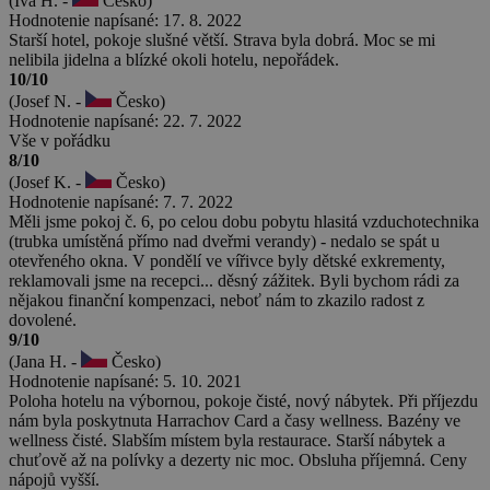
(Iva H. -
Česko)
Hodnotenie napísané: 17. 8. 2022
Starší hotel, pokoje slušné větší. Strava byla dobrá. Moc se mi
nelibila jidelna a blízké okoli hotelu, nepořádek.
10/10
(Josef N. -
Česko)
Hodnotenie napísané: 22. 7. 2022
Vše v pořádku
8/10
(Josef K. -
Česko)
Hodnotenie napísané: 7. 7. 2022
Měli jsme pokoj č. 6, po celou dobu pobytu hlasitá vzduchotechnika
(trubka umístěná přímo nad dveřmi verandy) - nedalo se spát u
otevřeného okna. V pondělí ve vířivce byly dětské exkrementy,
reklamovali jsme na recepci... děsný zážitek. Byli bychom rádi za
nějakou finanční kompenzaci, neboť nám to zkazilo radost z
dovolené.
9/10
(Jana H. -
Česko)
Hodnotenie napísané: 5. 10. 2021
Poloha hotelu na výbornou, pokoje čisté, nový nábytek. Při příjezdu
nám byla poskytnuta Harrachov Card a časy wellness. Bazény ve
wellness čisté. Slabším místem byla restaurace. Starší nábytek a
chuťově až na polívky a dezerty nic moc. Obsluha příjemná. Ceny
nápojů vyšší.