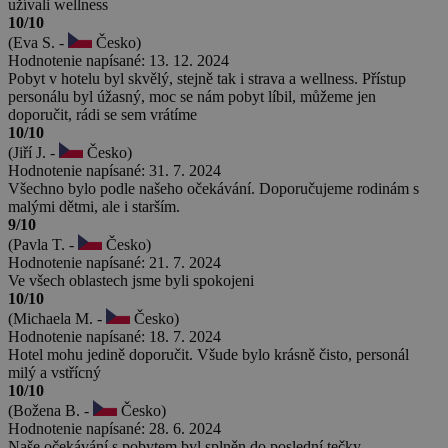
užívali wellness
10/10
(Eva S. -
Česko)
Hodnotenie napísané: 13. 12. 2024
Pobyt v hotelu byl skvělý, stejně tak i strava a wellness. Přístup
personálu byl úžasný, moc se nám pobyt líbil, můžeme jen
doporučit, rádi se sem vrátíme
10/10
(Jiří J. -
Česko)
Hodnotenie napísané: 31. 7. 2024
Všechno bylo podle našeho očekávání. Doporučujeme rodinám s
malými dětmi, ale i starším.
9/10
(Pavla T. -
Česko)
Hodnotenie napísané: 21. 7. 2024
Ve všech oblastech jsme byli spokojeni
10/10
(Michaela M. -
Česko)
Hodnotenie napísané: 18. 7. 2024
Hotel mohu jedině doporučit. Všude bylo krásně čisto, personál
milý a vstřícný
10/10
(Božena B. -
Česko)
Hodnotenie napísané: 28. 6. 2024
Naše očekávání s pobytem byl splněn do poslední tečky.