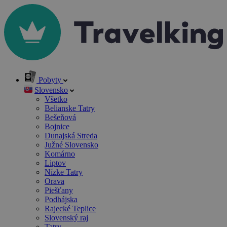
Pobyty
Slovensko
Všetko
Belianske Tatry
Bešeňová
Bojnice
Dunajská Streda
Južné Slovensko
Komárno
Liptov
Nízke Tatry
Orava
Piešťany
Podhájska
Rajecké Teplice
Slovenský raj
Tatry