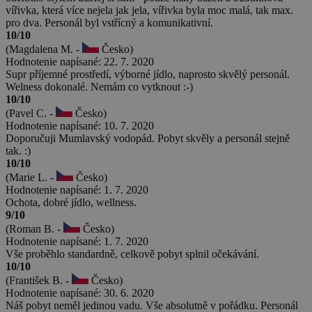
vířivka, která více nejela jak jela, vířivka byla moc malá, tak max.
pro dva. Personál byl vstřícný a komunikativní.
10/10
(Magdalena M. -
Česko)
Hodnotenie napísané: 22. 7. 2020
Supr příjemné prostředí, výborné jídlo, naprosto skvělý personál.
Welness dokonalé. Nemám co vytknout :-)
10/10
(Pavel C. -
Česko)
Hodnotenie napísané: 10. 7. 2020
Doporučuji Mumlavský vodopád. Pobyt skvěly a personál stejně
tak. :)
10/10
(Marie L. -
Česko)
Hodnotenie napísané: 1. 7. 2020
Ochota, dobré jídlo, wellness.
9/10
(Roman B. -
Česko)
Hodnotenie napísané: 1. 7. 2020
Vše proběhlo standardně, celkově pobyt splnil očekávání.
10/10
(František B. -
Česko)
Hodnotenie napísané: 30. 6. 2020
Náš pobyt neměl jedinou vadu. Vše absolutně v pořádku. Personál