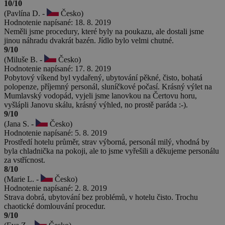
10/10
(Pavlína D. -
Česko)
Hodnotenie napísané: 18. 8. 2019
Neměli jsme procedury, které byly na poukazu, ale dostali jsme
jinou náhradu dvakrát bazén. Jídlo bylo velmi chutné.
9/10
(Miluše B. -
Česko)
Hodnotenie napísané: 17. 8. 2019
Pobytový víkend byl vydařený, ubytování pěkné, čisto, bohatá
polopenze, příjemný personál, sluníčkové počasí. Krásný výlet na
Mumlavský vodopád, vyjeli jsme lanovkou na Čertovu horu,
vyšlápli Janovu skálu, krásný výhled, no prostě paráda :-).
9/10
(Jana S. -
Česko)
Hodnotenie napísané: 5. 8. 2019
Prostředí hotelu průměr, strav výborná, personál milý, vhodná by
byla chladnička na pokoji, ale to jsme vyřešili a děkujeme personálu
za vstřícnost.
8/10
(Marie L. -
Česko)
Hodnotenie napísané: 2. 8. 2019
Strava dobrá, ubytování bez problémů, v hotelu čisto. Trochu
chaotické domlouvání procedur.
9/10