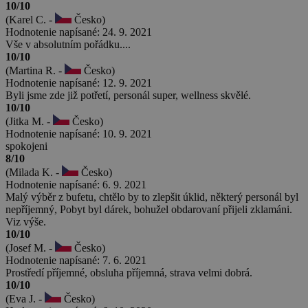
10/10
(Karel C. -
Česko)
Hodnotenie napísané: 24. 9. 2021
Vše v absolutním pořádku....
10/10
(Martina R. -
Česko)
Hodnotenie napísané: 12. 9. 2021
Byli jsme zde již potřetí, personál super, wellness skvělé.
10/10
(Jitka M. -
Česko)
Hodnotenie napísané: 10. 9. 2021
spokojeni
8/10
(Milada K. -
Česko)
Hodnotenie napísané: 6. 9. 2021
Malý výběr z bufetu, chtělo by to zlepšit úklid, některý personál byl
nepříjemný, Pobyt byl dárek, bohužel obdarovaní přijeli zklamáni.
Viz výše.
10/10
(Josef M. -
Česko)
Hodnotenie napísané: 7. 6. 2021
Prostředí příjemné, obsluha příjemná, strava velmi dobrá.
10/10
(Eva J. -
Česko)