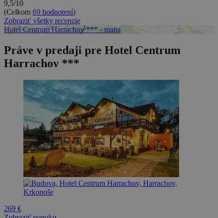
9,5/10
(Celkom
69 hodnotení
)
Zobraziť všetky recenzie
Hotel Centrum Harrachov *** - mapa
Práve v predaji pre Hotel Centrum
Harrachov ***
269 €
Zobraziť ponuku