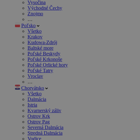
Vysočina
Východné Čechy
Znojmo
…
Poľsko
Všetko
Krakov
Kudowa-Zdrój
Baltské more
Poľské Beskydy
Poľské Krkonoše
Poľské Orlické hory
Poľské Tatry
Vroclav
…
Chorvátsko
Všetko
Dalmácia
Istria
Kvarnerský záliv
Ostrov Krk
Ostrov Pag
Severná Dalmácia
Stredná Dalmácia
Vodice