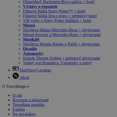
Düsseldorf: Backstreet Boys naživo + hotel
Výstavy a expozície
Filmové štúdiá Harry Potter™ + hotel
Filmové štúdiá Hra o tróny + prémiový hotel
VIP večer v Harry Potter štúdiách + hotel
Múzeá
Návšteva Múzea Mercedes-Benz + ubytovanie
Múzeá Porsche a Mercedes-Benz + ubytovanie
Muzikály
Návšteva Moulin Rouge v Paríži + ubytovanie
Divadlo
Aquaparky
Kúpele Therme Erding + prémiové ubytovanie
Vodný svet Rulantica: Vstupenky a pobyt
Darčekový poukaz
Akcie
O Travelkingu
O nás
Recenzie a skúsenosti
Travelking pomáha
Kariéra
Pre novinárov