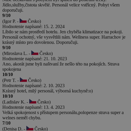
Jídlo,služby,čistota skvělé. Personál velice vstřícný. Pobyt všem
doporučuji.
9/10
(Igor P. -
Česko)
Hodnotenie napísané: 15. 2. 2024
Líbilo se nám prostředí hotelu. Jen chyběla klimatizace na pokoji.
Personál ochotný, vše vysvětlili nám. Wellness super. Harrachov je
krásný místo pro dovolenou. Doporučuji.
9/10
(Miroslava L. -
Česko)
Hodnotenie napísané: 21. 10. 2023
Ano, akorát jsme byli naštvaní že nešlo této na pokojích. Strava
spokojena
10/10
(Petr T. -
Česko)
Hodnotenie napísané: 2. 10. 2023
Krásný hotel, milý personál, výborná kuchyně:o)
10/10
(Ladislav K. -
Česko)
Hodnotenie napísané: 13. 4. 2023
Velká spokojenost s přístupem personálu,polopenze strava super a
welnes neměl chybu.
7/10
(Denisa D. -
Česko)