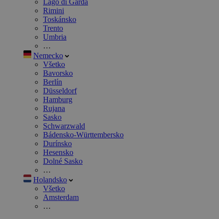
Lago di Garda
Rimini
Toskánsko
Trento
Umbria
…
Nemecko
Všetko
Bavorsko
Berlín
Düsseldorf
Hamburg
Rujana
Sasko
Schwarzwald
Bádensko-Württembersko
Durínsko
Hesensko
Dolné Sasko
…
Holandsko
Všetko
Amsterdam
…