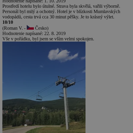
Hodnotenie napísané: 1. 10. 2019
Prostředí hotelu bylo útulné. Strava byla skvělá, vařili výborně.
Personál byl milý a ochotný. Hotel je v blízkosti Mumlavských
vodopádů, cesta trvá cca 30 minut pěšky. Je to krásný výlet.
10/10
(Roman V. -
Česko)
Hodnotenie napísané: 22. 8. 2019
Vše v pořádku, byl jsem se vším velmi spokojen.