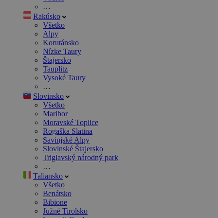
…
Rakúsko
Všetko
Alpy
Korutánsko
Nízke Taury
Štajersko
Tauplitz
Vysoké Taury
…
Slovinsko
Všetko
Maribor
Moravské Toplice
Rogaška Slatina
Savinjské Alpy
Slovinské Štajersko
Triglavský národný park
…
Taliansko
Všetko
Benátsko
Bibione
Južné Tirolsko