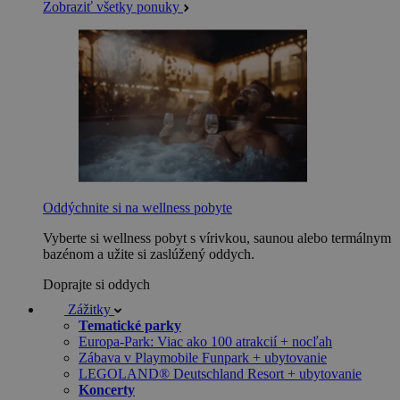
Zobraziť všetky ponuky
Oddýchnite si na wellness pobyte
Vyberte si wellness pobyt s vírivkou, saunou alebo termálnym
bazénom a užite si zaslúžený oddych.
Doprajte si oddych
Zážitky
Tematické parky
Europa-Park: Viac ako 100 atrakcií + nocľah
Zábava v Playmobile Funpark + ubytovanie
LEGOLAND® Deutschland Resort + ubytovanie
Koncerty