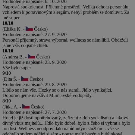
Hodnotenie napísané: 6. 10. 2020
Naprostá spokojenost. Příjemné prostředí. Veliká ochota personálu,
vzhledem k potravinovým alergiím, nebyl problém se domluvit. Za
mě super.
10/10
(Eliška K. -
Česko)
Hodnotenie napísané: 27. 9. 2020
Personál příjemný, strava výborná, wellness se nám líbil. Obdrželi
jsme vše, co jsme chtěli.
10/10
(Andrea B. -
Česko)
Hodnotenie napísané: 23. 9. 2020
Vše bylo super
9/10
(Dita Š. -
Česko)
Hodnotenie napísané: 29. 8. 2020
Líbilo se nám vše. Hezky se o nás starali. Jídlo vynikající.
Doporučujeme navštívit Mumlavské vodopády.
8/10
(Jitka A. -
Česko)
Hodnotenie napísané: 27. 7. 2020
Hotel je již dosti opotřebovaný, zařízení z dob socialismu a takový
divný vkus majitelů... Jídlo bylo dobré, bylo z čeho si vybrat a bylo
ho dost. Wellness neodpovídalo nabídnutým službám - vše se
odehrálo stylem udělej si sám - pouze malý bazén a bublinková