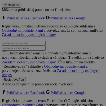
Prihlásiť sa
Môžete sa prihlásiť aj pomocou sociálnej siete:
Prihlásiť sa cez Facebook
Prihlásiť sa cez Google
Registráciou prostredníctvom Facebooku či Google súhlasím s
Obchodnými podmienkami
a potvrdzujem, že som sa zoznámil/a so
Zásadami ochrany osobných údajov
.
Chcem dostávať e-maily s pravidelnými informáciami o
novinkách, špeciálnych akciách a výhodách Travelkingu v súlade so
Zásadami ochrany osobných údajov
.
Kliknutím na tlačidlo
“Registrovať sa” súhlasíte s
Obchodnými podmienkami
a
potvrdzujete, že ste sa zoznámil/a so
Zásadami ochrany osobných
údajov
.
Registrovať sa
Alebo sa zaregistrujte pomocou sociálnych sietí:
Prihlásiť sa cez Facebook
Prihlásiť sa cez Google
Registráciou prostredníctvom Facebooku či Google súhlasím s
Obchodnými podmienkami
a potvrdzujem, že som sa zoznámil/a so