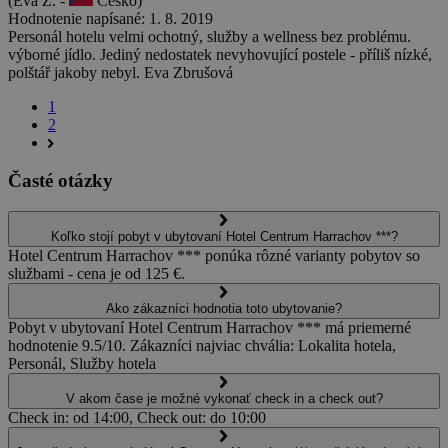
(Eva Z. -
Česko)
Hodnotenie napísané: 1. 8. 2019
Personál hotelu velmi ochotný, služby a wellness bez problému.
výborné jídlo. Jediný nedostatek nevyhovující postele - příliš nízké,
polštář jakoby nebyl. Eva Zbrušová
1
2
Časté otázky
Koľko stojí pobyt v ubytovaní Hotel Centrum Harrachov ***?
Hotel Centrum Harrachov *** ponúka rôzné varianty pobytov so
službami - cena je od 125 €.
Ako zákazníci hodnotia toto ubytovanie?
Pobyt v ubytovaní Hotel Centrum Harrachov *** má priemerné
hodnotenie 9.5/10. Zákazníci najviac chvália: Lokalita hotela,
Personál, Služby hotela
V akom čase je možné vykonať check in a check out?
Check in: od 14:00, Check out: do 10:00