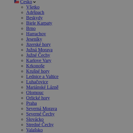
Česko
Všetko
Adršpach
Beskydy
Biele Karpaty
Brno
Harrachov
Jeseníky
Jizerské hory
Južná Morava
Južné Čechy
Karlove Vary
Krkonoše
Krušné hory
Lednice a Valtice
Luhačovice
Mariánské Lázně
Olomouc
Orlické hory
Praha
Severná Morava
Severné Čechy
Slovácko
Stredné Čechy
Valašsko