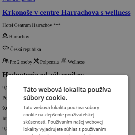
Krkonoše v centre Harrachova s ​​wellness
Hotel Centrum Harrachov ***
Harrachov
Česká republika
Pre 2 osoby
Polpenzia
Wellness
Hodnotenie od zákazníkov
9,5/10
Táto webová lokalita používa
súbory cookie.
Personál
Táto webová lokalita používa súbory
9,6
cookie na zlepšenie používateľskej
Interiér hotela
skúsenosti. Používaním našej webovej
9,2
lokality vyjadrujete súhlas s používaním