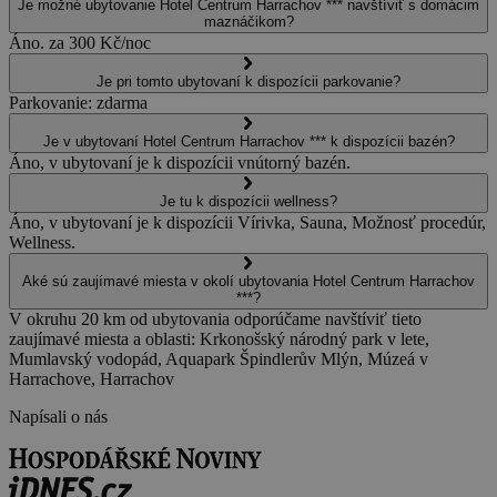
Je možné ubytovanie Hotel Centrum Harrachov *** navštíviť s domácim
maznáčikom?
Áno. za 300 Kč/noc
Je pri tomto ubytovaní k dispozícii parkovanie?
Parkovanie: zdarma
Je v ubytovaní Hotel Centrum Harrachov *** k dispozícii bazén?
Áno, v ubytovaní je k dispozícii vnútorný bazén.
Je tu k dispozícii wellness?
Áno, v ubytovaní je k dispozícii Vírivka, Sauna, Možnosť procedúr,
Wellness.
Aké sú zaujímavé miesta v okolí ubytovania Hotel Centrum Harrachov
***?
V okruhu 20 km od ubytovania odporúčame navštíviť tieto
zaujímavé miesta a oblasti: Krkonošský národný park v lete,
Mumlavský vodopád, Aquapark Špindlerův Mlýn, Múzeá v
Harrachove, Harrachov
Napísali o nás