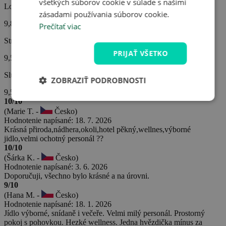
všetkých súborov cookie v súlade s našimi
Lokalita hotela
zásadami používania súborov cookie.
9,8
Prečítať viac
Strava
PRIJAŤ VŠETKO
9,5
Služby hotela
ZOBRAZIŤ PODROBNOSTI
9,5
10/10
(Marie T. -
Česko)
Hodnotenie napísané: 18. 7. 2026
Krásná přiroda,nádhera,okoli,hotel pěkný,wellnes,výborné
jidlo,velmi ochotný personál ??
10/10
(Šárka K. -
Česko)
Hodnotenie napísané: 3. 6. 2026
Doporučuji, všechno bylo krásné a na úrovni.
9/10
(Hana M. -
Česko)
Hodnotenie napísané: 18. 1. 2026
Jídlo výborné, snídaně i večeře. Velmi milý personál. Prostorný
pokoj s pohovkou. Hezké wellness. Jedna hvězdička mínus za