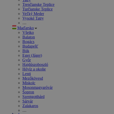
Trenčianske Teplice
Turčianske Teplice
Veľký Meder
Vysoké Tatry
…
Maďarsko
Všetko
Balaton
Bogács
Budapešť
Bük
Eger (Jáger)
Győr
Hajdúszoboszló
Hévíz a okolie
Lenti
Mezőkövesd
Miskolc
Mosonmagyaróvár
Šopron
Szentgotthárd
Sárvár
Zalakaros
…