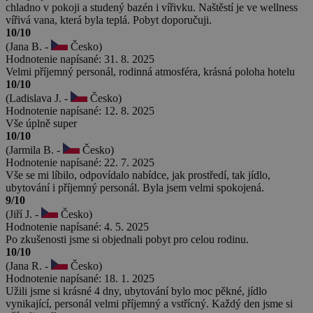
chladno v pokoji a studený bazén i vířivku. Naštěstí je ve wellness
vířivá vana, která byla teplá. Pobyt doporučuji.
10/10
(Jana B. -
Česko)
Hodnotenie napísané: 31. 8. 2025
Velmi příjemný personál, rodinná atmosféra, krásná poloha hotelu
10/10
(Ladislava J. -
Česko)
Hodnotenie napísané: 12. 8. 2025
Vše úplně super
10/10
(Jarmila B. -
Česko)
Hodnotenie napísané: 22. 7. 2025
Vše se mi líbilo, odpovídalo nabídce, jak prostředí, tak jídlo,
ubytování i příjemný personál. Byla jsem velmi spokojená.
9/10
(Jiří J. -
Česko)
Hodnotenie napísané: 4. 5. 2025
Po zkušenosti jsme si objednali pobyt pro celou rodinu.
10/10
(Jana R. -
Česko)
Hodnotenie napísané: 18. 1. 2025
Užili jsme si krásné 4 dny, ubytování bylo moc pěkné, jídlo
vynikající, personál velmi příjemný a vstřícný. Každý den jsme si