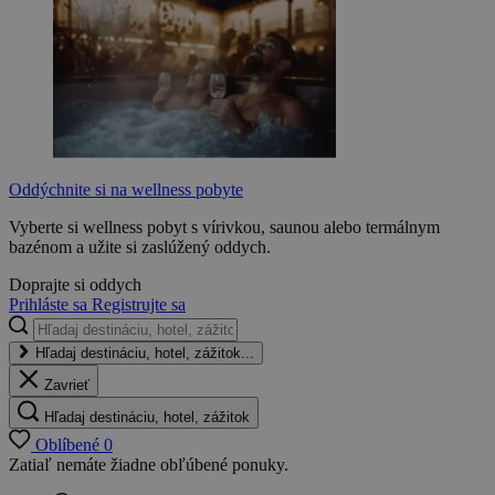
Oddýchnite si na wellness pobyte
Vyberte si wellness pobyt s vírivkou, saunou alebo termálnym
bazénom a užite si zaslúžený oddych.
Doprajte si oddych
Prihláste sa
Registrujte sa
Hľadaj destináciu, hotel, zážitok...
Zavrieť
Hľadaj destináciu, hotel, zážitok
Oblíbené
0
Zatiaľ nemáte žiadne obľúbené ponuky.