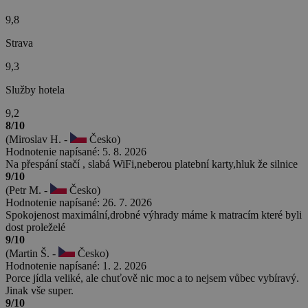
9,8
Strava
9,3
Služby hotela
9,2
8/10
(Miroslav H. -
Česko)
Hodnotenie napísané: 5. 8. 2026
Na přespání stačí , slabá WiFi,neberou platební karty,hluk že silnice
9/10
(Petr M. -
Česko)
Hodnotenie napísané: 26. 7. 2026
Spokojenost maximální,drobné výhrady máme k matracím které byli
dost proleželé
9/10
(Martin Š. -
Česko)
Hodnotenie napísané: 1. 2. 2026
Porce jídla veliké, ale chuťově nic moc a to nejsem vůbec vybíravý.
Jinak vše super.
9/10