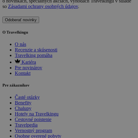
o novinkách, špeciálnych akciách, výhodách Travelkingu v súlade
so
Zásadami ochrany osobných údajov
.
Odoberať novinky
O Travelkingu
O nás
Recenzie a skúsenosti
Travelking pomáha
Kariéra
Pre novinárov
Kontakt
Pre zákazníkov
Časté otázky
Benefity
Chalupy
Hotely na Travelkingu
Cestovné poistenie
Travelpedia
Vernostný program
Osobne overené pobyty