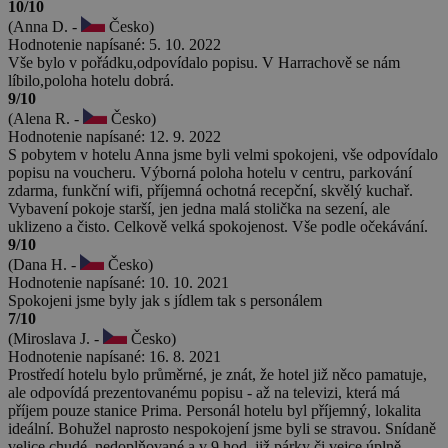
10/10
(Anna D. -
Česko)
Hodnotenie napísané: 5. 10. 2022
Vše bylo v pořádku,odpovídalo popisu. V Harrachově se nám
líbilo,poloha hotelu dobrá.
9/10
(Alena R. -
Česko)
Hodnotenie napísané: 12. 9. 2022
S pobytem v hotelu Anna jsme byli velmi spokojeni, vše odpovídalo
popisu na voucheru. Výborná poloha hotelu v centru, parkování
zdarma, funkční wifi, příjemná ochotná recepční, skvělý kuchař.
Vybavení pokoje starší, jen jedna malá stolička na sezení, ale
uklizeno a čisto. Celkově velká spokojenost. Vše podle očekávání.
9/10
(Dana H. -
Česko)
Hodnotenie napísané: 10. 10. 2021
Spokojeni jsme byly jak s jídlem tak s personálem
7/10
(Miroslava J. -
Česko)
Hodnotenie napísané: 16. 8. 2021
Prostředí hotelu bylo průměrné, je znát, že hotel již něco pamatuje,
ale odpovídá prezentovanému popisu - až na televizi, která má
příjem pouze stanice Prima. Personál hotelu byl příjemný, lokalita
ideální. Bohužel naprosto nespokojení jsme byli se stravou. Snídaně
velice chudé, nedoplňované a v 9 hod. již párky či vejce úplně