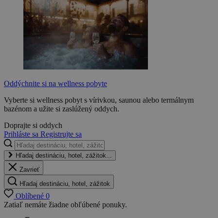
Oddýchnite si na wellness pobyte
Vyberte si wellness pobyt s vírivkou, saunou alebo termálnym
bazénom a užite si zaslúžený oddych.
Doprajte si oddych
Prihláste sa
Registrujte sa
Hľadaj destináciu, hotel, zážitok...
Zavrieť
Hľadaj destináciu, hotel, zážitok
Oblíbené
0
Zatiaľ nemáte žiadne obľúbené ponuky.