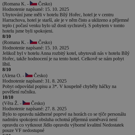
(Romana K. -
Česko)
Hodnotenie napísané: 15. 10. 2025
Ubytování jsme měli v hotelu Bílý Hořec, hotel je v centru
Harrachova, hotel je starší, ale je v něm čisto a uklizeno a příjemné
teplo ( počasí venku bylo už dosti sychravé). S pobytem v tomto
hotelu jsme byli spokojeni.
8/10
(Romana K. -
Česko)
Hodnotenie napísané: 15. 10. 2025
Jelikož byl v hotelu Anna rozbitý kotel, ubytovali nás v hotelu Bílý
Hořec, takže hodnocení je na tento hotel. Celkově se nám pobyt
líbil.
8/10
(Alena O. -
Česko)
Hodnotenie napísané: 31. 8. 2025
Pobyt odpovídal popisu a 3*. V koupelně chyběly háčky na
pověšení ručníku.
10/10
(Věra Ž. -
Česko)
Hodnotenie napísané: 27. 8. 2025
Bylo to opravdu nádherné poprvé na horách co se týče personálu
nadmíru spokojeni obsluha ochotná příjemná usměvavá není
opravdu co vytknout Jídlo opravdu výborné kvalitní Nedostatek
pouze VF nedostupné