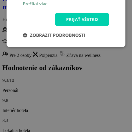
Prečítať viac
masáže
PRIJAŤ VŠETKO
Hotel Anna ***
Harrachov
ZOBRAZIŤ PODROBNOSTI
Česká republika
Pre 2 osoby
Polpenzia
Zľava na wellness
Hodnotenie od zákazníkov
9,3/10
Personál
9,8
Interiér hotela
8,3
Lokalita hotela