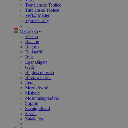
Trenčianske Teplice
Turčianske Teplice
Veľký Meder
Vysoké Tatry
…
Maďarsko
Všetko
Balaton
Bogács
Budapešť
Bük
Eger (Jáger)
Győr
Hajdúszoboszló
Hévíz a okolie
Lenti
Mezőkövesd
Miskolc
Mosonmagyaróvár
Šopron
Szentgotthárd
Sárvár
Zalakaros
…