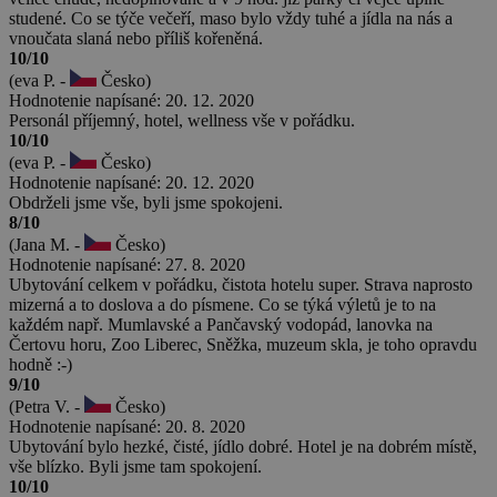
studené. Co se týče večeří, maso bylo vždy tuhé a jídla na nás a
vnoučata slaná nebo příliš kořeněná.
10/10
(eva P. -
Česko)
Hodnotenie napísané: 20. 12. 2020
Personál příjemný, hotel, wellness vše v pořádku.
10/10
(eva P. -
Česko)
Hodnotenie napísané: 20. 12. 2020
Obdrželi jsme vše, byli jsme spokojeni.
8/10
(Jana M. -
Česko)
Hodnotenie napísané: 27. 8. 2020
Ubytování celkem v pořádku, čistota hotelu super. Strava naprosto
mizerná a to doslova a do písmene. Co se týká výletů je to na
každém např. Mumlavské a Pančavský vodopád, lanovka na
Čertovu horu, Zoo Liberec, Sněžka, muzeum skla, je toho opravdu
hodně :-)
9/10
(Petra V. -
Česko)
Hodnotenie napísané: 20. 8. 2020
Ubytování bylo hezké, čisté, jídlo dobré. Hotel je na dobrém místě,
vše blízko. Byli jsme tam spokojení.
10/10