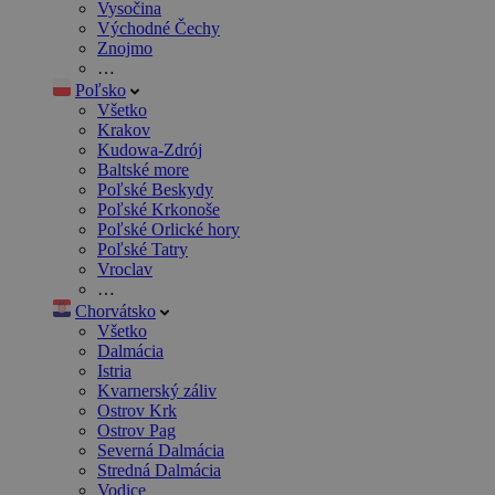
Vysočina
Východné Čechy
Znojmo
…
Poľsko
Všetko
Krakov
Kudowa-Zdrój
Baltské more
Poľské Beskydy
Poľské Krkonoše
Poľské Orlické hory
Poľské Tatry
Vroclav
…
Chorvátsko
Všetko
Dalmácia
Istria
Kvarnerský záliv
Ostrov Krk
Ostrov Pag
Severná Dalmácia
Stredná Dalmácia
Vodice