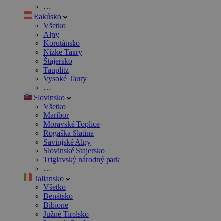
…
Rakúsko
Všetko
Alpy
Korutánsko
Nízke Taury
Štajersko
Tauplitz
Vysoké Taury
…
Slovinsko
Všetko
Maribor
Moravské Toplice
Rogaška Slatina
Savinjské Alpy
Slovinské Štajersko
Triglavský národný park
…
Taliansko
Všetko
Benátsko
Bibione
Južné Tirolsko