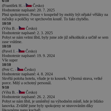
6/10
(František H. -
Česko)
Hodnotenie napísané: 20. 7. 2025
Plná spokojenost. Pouze v koupelně by mohly být nějaké věšáky na
ručníky a poličky ve sprchovém koutě. To fakt chybělo.
10/10
(Věra B. -
Česko)
Hodnotenie napísané: 2. 3. 2025
Pobyt se nám velmi líbil, byly jsme zde již několikrát a určitě se sem
zase vrátíme.
10/10
(Pavel J. -
Česko)
Hodnotenie napísané: 19. 9. 2024
Vše super
10/10
(Petr C. -
Česko)
Hodnotenie napísané: 4. 8. 2024
Skvělá poloha hotelu, všude je to kousek. Výborná strava, velké
porce. Milý a ochotný personál.
9/10
(Věra B. -
Česko)
Hodnotenie napísané: 26. 2. 2024
Pobyt se nám líbil, je umístěný na výhodném místě, kde je blízko
lanovka. Zvláště jsme byly spokojeny se stravováním díky
šikovnému panu kuchaři.