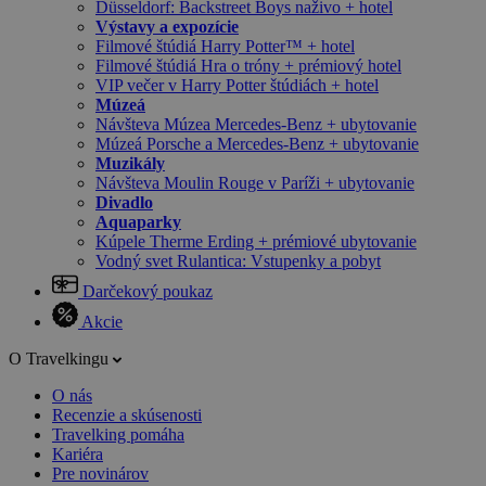
Düsseldorf: Backstreet Boys naživo + hotel
Výstavy a expozície
Filmové štúdiá Harry Potter™ + hotel
Filmové štúdiá Hra o tróny + prémiový hotel
VIP večer v Harry Potter štúdiách + hotel
Múzeá
Návšteva Múzea Mercedes-Benz + ubytovanie
Múzeá Porsche a Mercedes-Benz + ubytovanie
Muzikály
Návšteva Moulin Rouge v Paríži + ubytovanie
Divadlo
Aquaparky
Kúpele Therme Erding + prémiové ubytovanie
Vodný svet Rulantica: Vstupenky a pobyt
Darčekový poukaz
Akcie
O Travelkingu
O nás
Recenzie a skúsenosti
Travelking pomáha
Kariéra
Pre novinárov