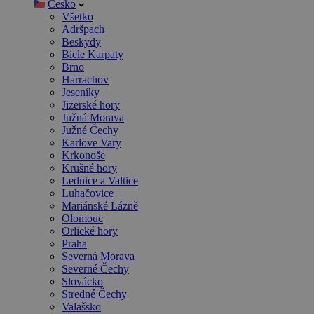
Česko
Všetko
Adršpach
Beskydy
Biele Karpaty
Brno
Harrachov
Jeseníky
Jizerské hory
Južná Morava
Južné Čechy
Karlove Vary
Krkonoše
Krušné hory
Lednice a Valtice
Luhačovice
Mariánské Lázně
Olomouc
Orlické hory
Praha
Severná Morava
Severné Čechy
Slovácko
Stredné Čechy
Valašsko