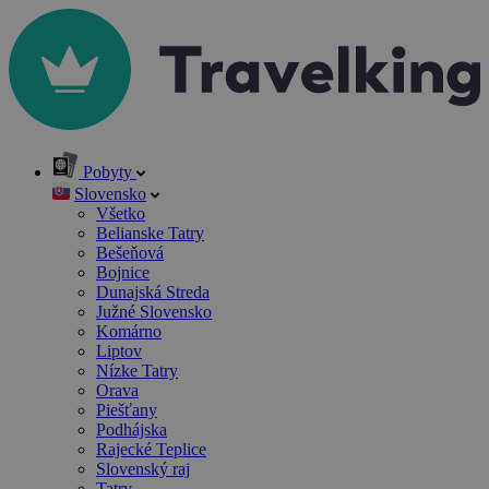
Pobyty
Slovensko
Všetko
Belianske Tatry
Bešeňová
Bojnice
Dunajská Streda
Južné Slovensko
Komárno
Liptov
Nízke Tatry
Orava
Piešťany
Podhájska
Rajecké Teplice
Slovenský raj
Tatry