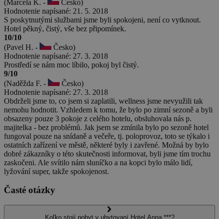
(Marcela K. -
Česko)
Hodnotenie napísané: 21. 5. 2018
S poskytnutými službami jsme byli spokojeni, není co vytknout.
Hotel pěkný, čistý, vše bez připomínek.
10/10
(Pavel H. -
Česko)
Hodnotenie napísané: 27. 3. 2018
Prostředí se nám moc líbilo, pokoj byl čistý.
9/10
(Naděžda F. -
Česko)
Hodnotenie napísané: 27. 3. 2018
Obdrželi jsme to, co jsem si zaplatili, wellness jsme nevyužili tak
nemohu hodnotit. Vzhledem k tomu, že bylo po zimní sezoně a byli
obsazeny pouze 3 pokoje z celého hotelu, obsluhovala nás p.
majitelka - bez problémů. Jak jsem se zmínila bylo po sezoně hotel
fungoval pouze na snídaně a večeře, tj. poloprovoz, toto se týkalo i
ostatních zařízení ve městě, některé byly i zavřené. Možná by bylo
dobré zákazníky o této skutečnosti informovat, byli jsme tím trochu
zaskočeni. Ale svítilo nám sluníčko a na kopci bylo málo lidí,
lyžování super, takže spokojenost.
Časté otázky
Koľko stojí pobyt v ubytovaní Hotel Anna ***?