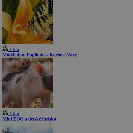
1 km
Motýlí dom Papilonia - Karlove Vary
1 km
Mini ZOO a detské ihrisko