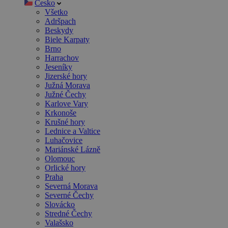
Česko
Všetko
Adršpach
Beskydy
Biele Karpaty
Brno
Harrachov
Jeseníky
Jizerské hory
Južná Morava
Južné Čechy
Karlove Vary
Krkonoše
Krušné hory
Lednice a Valtice
Luhačovice
Mariánské Lázně
Olomouc
Orlické hory
Praha
Severná Morava
Severné Čechy
Slovácko
Stredné Čechy
Valašsko