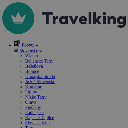
Pobyty
Slovensko
Všetko
Belianske Tatry
Bešeňová
Bojnice
Dunajská Streda
Južné Slovensko
Komárno
Liptov
Nízke Tatry
Orava
Piešťany
Podhájska
Rajecké Teplice
Slovenský raj
Tatry