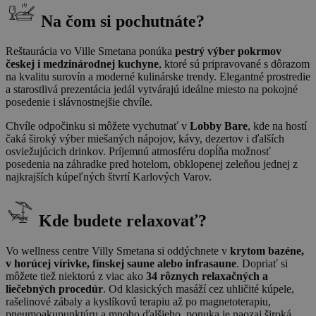
Na čom si pochutnáte?
Reštaurácia vo Ville Smetana ponúka
pestrý výber pokrmov
českej i medzinárodnej kuchyne
, ktoré sú pripravované s dôrazom
na kvalitu surovín a moderné kulinárske trendy. Elegantné prostredie
a starostlivá prezentácia jedál vytvárajú ideálne miesto na pokojné
posedenie i slávnostnejšie chvíle.
Chvíle odpočinku si môžete vychutnať v
Lobby Bare
, kde na hostí
čaká široký výber miešaných nápojov, kávy, dezertov i ďalších
osviežujúcich drinkov. Príjemnú atmosféru dopĺňa možnosť
posedenia na záhradke pred hotelom, obklopenej zeleňou jednej z
najkrajších kúpeľných štvrtí Karlových Varov.
Kde budete relaxovať?
Vo wellness centre Villy Smetana si oddýchnete v
krytom bazéne,
v horúcej vírivke, fínskej saune alebo infrasaune
. Dopriať si
môžete tiež niektorú z viac ako
34 rôznych relaxačných a
liečebných procedúr
. Od klasických masáží cez uhličité kúpele,
rašelinové zábaly a kyslíkovú terapiu až po magnetoterapiu,
pneumoakupunktúru a mnoho ďalšieho, ponuka je naozaj široká.