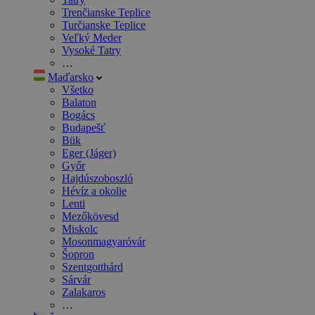
Trenčianske Teplice
Turčianske Teplice
Veľký Meder
Vysoké Tatry
…
Maďarsko
Všetko
Balaton
Bogács
Budapešť
Bük
Eger (Jáger)
Győr
Hajdúszoboszló
Hévíz a okolie
Lenti
Mezőkövesd
Miskolc
Mosonmagyaróvár
Šopron
Szentgotthárd
Sárvár
Zalakaros
…