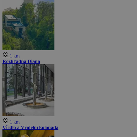
1 km
Rozhľadňa Diana
1 km
Vřídlo a Vřídelní kolonáda