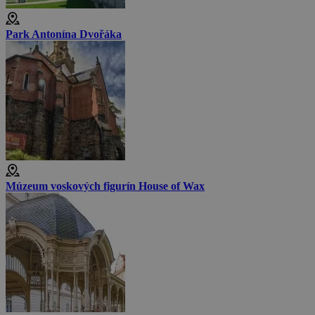
Park Antonína Dvořáka
Múzeum voskových figurín House of Wax