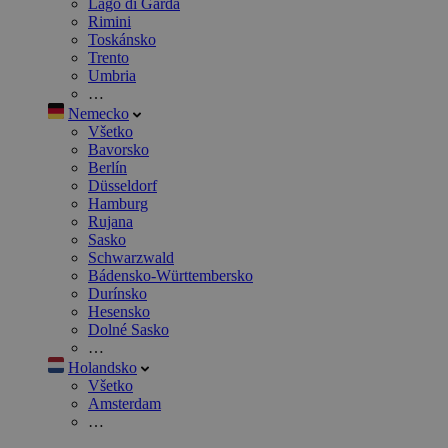
Lago di Garda
Rimini
Toskánsko
Trento
Umbria
…
Nemecko
Všetko
Bavorsko
Berlín
Düsseldorf
Hamburg
Rujana
Sasko
Schwarzwald
Bádensko-Württembersko
Durínsko
Hesensko
Dolné Sasko
…
Holandsko
Všetko
Amsterdam
…