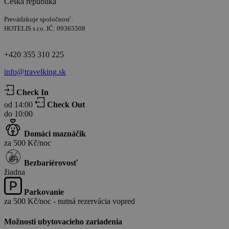
Česká republika
Prevádzkuje spoločnosť:
HOTELIS s.r.o. IČ: 09365508
+420 355 310 225
info@travelking.sk
Check In
od 14:00
Check Out
do 10:00
Domáci maznáčik
za 500 Kč/noc
Bezbariérovosť
žiadna
Parkovanie
za 500 Kč/noc - nutná rezervácia vopred
Možnosti ubytovacieho zariadenia