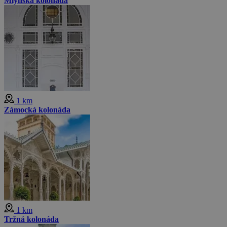
Mlýnská kolonáda
1 km
Zámocká kolonáda
1 km
Tržná kolonáda