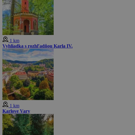
1 km
Vyhliadka s rozhľadňou Karla IV.
1 km
Karlove Vary