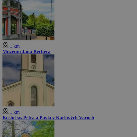
1 km
Múzeum Jana Bechera
1 km
Kostol sv. Petra a Pavla v Karlových Varoch