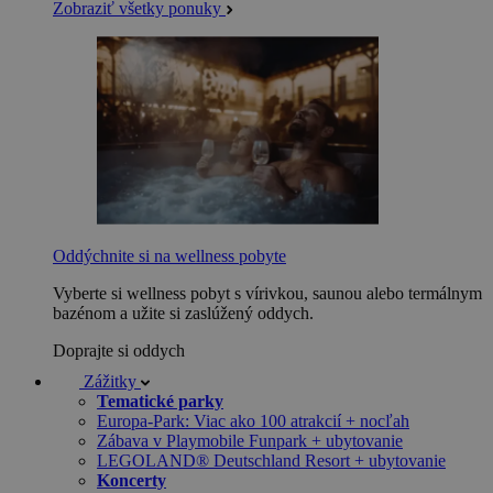
Zobraziť všetky ponuky
Oddýchnite si na wellness pobyte
Vyberte si wellness pobyt s vírivkou, saunou alebo termálnym
bazénom a užite si zaslúžený oddych.
Doprajte si oddych
Zážitky
Tematické parky
Europa-Park: Viac ako 100 atrakcií + nocľah
Zábava v Playmobile Funpark + ubytovanie
LEGOLAND® Deutschland Resort + ubytovanie
Koncerty