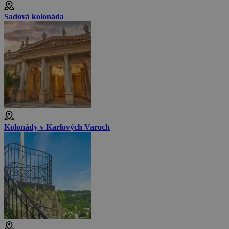
Sadová kolonáda
Kolonády v Karlových Varoch