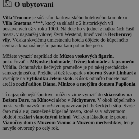
O ubytovaní
Villa Trocnov
je súčasťou karlovarského hotelového komplexu
Villa Smetana ****
, ktorý sa skladá z 2 historických víl
postavených už v roku 1900. Nájdete ho v jednej z najkrajších častí
mesta, v najstaršej vilovej štvrti Westend, hneď vedľa
Becherovej
vily
. Vďaka skvelému umiestneniu hotela dôjdete do kúpeľného
centra a k najznámejším pamiatkam pohodlne pešo.
Môžete vyraziť napríklad do
Múzea voskových figurín
,
pokračovať k
Mlýnskej kolonáde
,
Tržnej kolonáde
a k
prameňu
Vřídlo
. Ochutnávka liečivých prameňov je pri takej prechádzke
samozrejmosťou. Prejdite si tiež lesopark s
oborou Svatý Linhart
a
vystúpte na
Vyhliadku Jelení skok
. Kúsok odtiaľto budete mať
areál s
rozhľadňou Diana, Minizoo a motýlím domom Papilonia
.
Tí najzapálenejší športovci môžu v zime vyraziť do
skiareálov na
Božom Dare
, na
Klínovci
alebo v
Jáchymove
. V okolí kúpeľného
mesta vedie navyše množstvo upravovaných bežeckých stôp. Svoje
čaro má ale aj zasnežené kúpeľné mesto, ktoré sa v adventnom
období rozžiari
vianočnými trhmi
. Veľkým lákadlom je potom
Vianočný dom
s
Múzeom Vianoc a Múzeom medvedíkov
, ten je
navyše otvorený po celý rok.