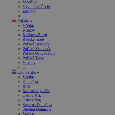
Vysočina
Východné Čechy
Znojmo
…
Poľsko
Všetko
Krakov
Kudowa-Zdrój
Baltské more
Poľské Beskydy
Poľské Krkonoše
Poľské Orlické hory
Poľské Tatry
Vroclav
…
Chorvátsko
Všetko
Dalmácia
Istria
Kvarnerský záliv
Ostrov Krk
Ostrov Pag
Severná Dalmácia
Stredná Dalmácia
Vodice