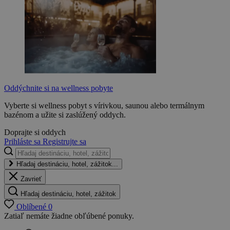
Oddýchnite si na wellness pobyte
Vyberte si wellness pobyt s vírivkou, saunou alebo termálnym
bazénom a užite si zaslúžený oddych.
Doprajte si oddych
Prihláste sa
Registrujte sa
Hľadaj destináciu, hotel, zážitok...
Zavrieť
Hľadaj destináciu, hotel, zážitok
Oblíbené
0
Zatiaľ nemáte žiadne obľúbené ponuky.