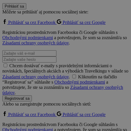
Prihlásiť sa
Môžete sa prihlásiť aj pomocou sociálnej siete:
Prihlásiť sa cez Facebook
Prihlásiť sa cez Google
Registráciou prostredníctvom Facebooku či Google súhlasím s
Obchodnými podmienkami
a potvrdzujem, že som sa zoznámil/a so
Zásadami ochrany osobných údajov
.
Chcem dostávať e-maily s pravidelnými informáciami o
novinkách, špeciálnych akciách a výhodách Travelkingu v súlade so
Zásadami ochrany osobných údajov
.
Kliknutím na tlačidlo
“Registrovať sa” súhlasíte s
Obchodnými podmienkami
a
potvrdzujete, že ste sa zoznámil/a so
Zásadami ochrany osobných
údajov
.
Registrovať sa
Alebo sa zaregistrujte pomocou sociálnych sietí:
Prihlásiť sa cez Facebook
Prihlásiť sa cez Google
Registráciou prostredníctvom Facebooku či Google súhlasím s
Obchodnými podmienkami
a potvrdzujem, že som sa zoznámil/a so