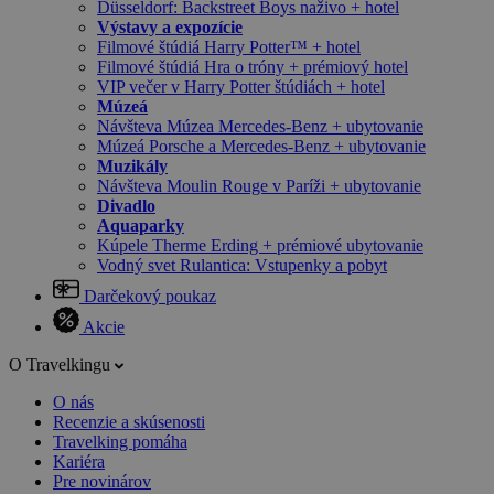
Düsseldorf: Backstreet Boys naživo + hotel
Výstavy a expozície
Filmové štúdiá Harry Potter™ + hotel
Filmové štúdiá Hra o tróny + prémiový hotel
VIP večer v Harry Potter štúdiách + hotel
Múzeá
Návšteva Múzea Mercedes-Benz + ubytovanie
Múzeá Porsche a Mercedes-Benz + ubytovanie
Muzikály
Návšteva Moulin Rouge v Paríži + ubytovanie
Divadlo
Aquaparky
Kúpele Therme Erding + prémiové ubytovanie
Vodný svet Rulantica: Vstupenky a pobyt
Darčekový poukaz
Akcie
O Travelkingu
O nás
Recenzie a skúsenosti
Travelking pomáha
Kariéra
Pre novinárov