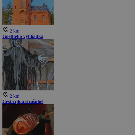
2 km
Goetheho vyhliadka
2 km
Cesta plná strašidiel