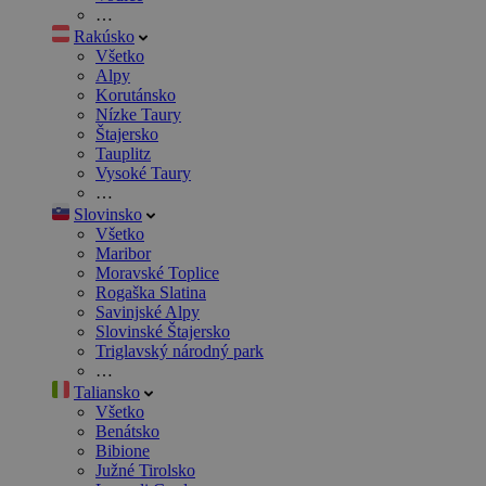
…
Rakúsko
Všetko
Alpy
Korutánsko
Nízke Taury
Štajersko
Tauplitz
Vysoké Taury
…
Slovinsko
Všetko
Maribor
Moravské Toplice
Rogaška Slatina
Savinjské Alpy
Slovinské Štajersko
Triglavský národný park
…
Taliansko
Všetko
Benátsko
Bibione
Južné Tirolsko