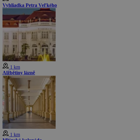
Vyhliadka Petra Veľkého
1 km
Alžbětiny lázně
1 km