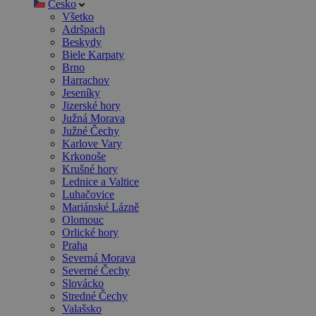
Česko
Všetko
Adršpach
Beskydy
Biele Karpaty
Brno
Harrachov
Jeseníky
Jizerské hory
Južná Morava
Južné Čechy
Karlove Vary
Krkonoše
Krušné hory
Lednice a Valtice
Luhačovice
Mariánské Lázně
Olomouc
Orlické hory
Praha
Severná Morava
Severné Čechy
Slovácko
Stredné Čechy
Valašsko