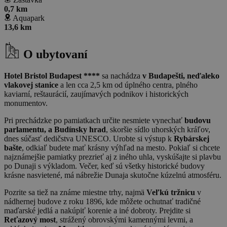
0,7 km
Aquapark
13,6 km
O ubytovaní
Hotel Bristol Budapest ****
sa nachádza
v Budapešti, neďaleko
vlakovej stanice
a len cca 2,5 km od úplného centra, plného
kaviarní, reštaurácií, zaujímavých podnikov i historických
monumentov.
Pri prechádzke po pamiatkach určite nesmiete vynechať
budovu
parlamentu, a Budínsky hrad
, skoršie sídlo uhorských kráľov,
dnes súčasť dedičstva UNESCO. Urobte si výstup k
Rybárskej
bašte
, odkiaľ budete mať krásny výhľad na mesto. Pokiaľ si chcete
najznámejšie pamiatky prezrieť aj z iného uhla, vyskúšajte si plavbu
po Dunaji s výkladom. Večer, keď sú všetky historické budovy
krásne nasvietené, má nábrežie Dunaja skutočne kúzelnú atmosféru.
Pozrite sa tiež na známe miestne trhy, najmä
Veľkú tržnicu
v
nádhernej budove z roku 1896, kde môžete ochutnať tradičné
maďarské jedlá a nakúpiť korenie a iné dobroty. Prejdite si
Reťazový most
, strážený obrovskými kamennými levmi, a