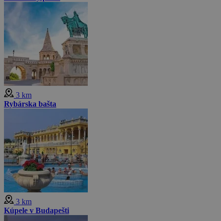
3 km
Rybárska bašta
3 km
Kúpele v Budapešti