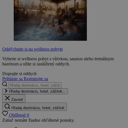
Oddýchnite si na wellness pobyte
Vyberte si wellness pobyt s vírivkou, saunou alebo termálnym
bazénom a užite si zaslúžený oddych.
Doprajte si oddych
Prihláste sa
Registrujte sa
Hľadaj destináciu, hotel, zážitok...
Zavrieť
Hľadaj destináciu, hotel, zážitok
Oblíbené
0
Zatiaľ nemáte žiadne obľúbené ponuky.