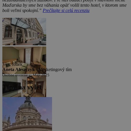
Maďarska by sme bez váhania opäť volili tento hotel, v ktorom sme
boli veľmi spokojní.”
Prečítajte si celú recenziu
Viac fotiek
Aneta Aleszczyk -
Marketingový tím
Osobne overené v: Máji 2025
Tipy na výlet