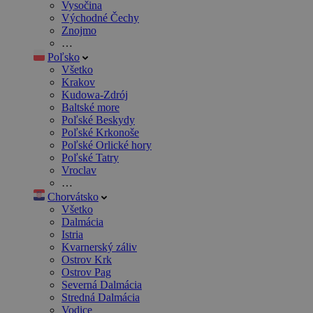
Vysočina
Východné Čechy
Znojmo
…
Poľsko
Všetko
Krakov
Kudowa-Zdrój
Baltské more
Poľské Beskydy
Poľské Krkonoše
Poľské Orlické hory
Poľské Tatry
Vroclav
…
Chorvátsko
Všetko
Dalmácia
Istria
Kvarnerský záliv
Ostrov Krk
Ostrov Pag
Severná Dalmácia
Stredná Dalmácia
Vodice