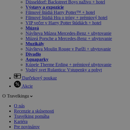
Düsseldorf: Backstreet Boys naživo + hotel
Výstavy a expozície
Filmové štúdiá Harry Potter™ + hotel
Filmové štúdiá Hra o tróny + prémiový hotel
VIP večer v Harry Potter štúdiách + hotel
Múzeá
Návšteva Múzea Mercedes-Benz + ubytovanie
Múzeá Porsche a Mercedes-Benz + ubytovanie
Muzikály
Návšteva Moulin Rouge v Paríži + ubytovanie
Divadlo
Aquaparky
Kúpele Therme Erding + prémiové ubytovanie
Vodný svet Rulantica: Vstupenky a pobyt
Darčekový poukaz
Akcie
O Travelkingu
O nás
Recenzie a skúsenosti
Travelking pomáha
Kariéra
Pre novinárov