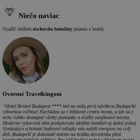
Niečo naviac
Využiť môžete
úschovňu batožiny
priamo v hoteli.
Overené Travelkingom
“Hotel Bristol Budapest **** bol na našu prvú návštevu Budapešti
výbornou voľbou! Nachádza sa v blízkosti centra mesta, a tak sú z
neho ľahko dostupné všetky pamiatky a ďalšie zaujímavé miesta.
Moderne vybavená izba poskytovala ideálny komfort aj úplný pokoj.
Vynikajúce a bohaté bufetové raňajky nás nabili energiou na celý
deň. Budapešť je dokonalé miesto na krátku dovolenku plnú
nezabudnuteľných zážitkov. Pre náš budúci pobyt v hlavnom meste