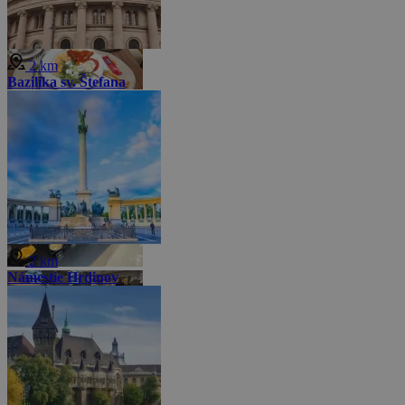
2 km
Bazilika sv. Štefana
2 km
Námestie Hrdinov