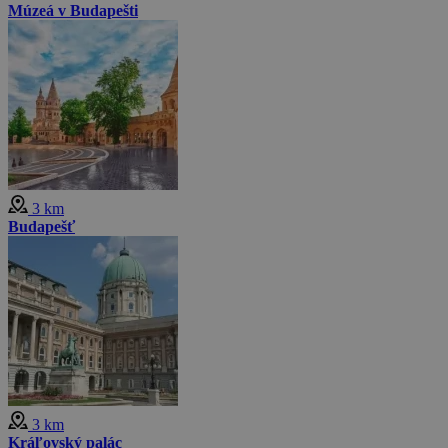
Múzeá v Budapešti
3 km
Budapešť
3 km
Kráľovský palác