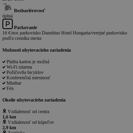
Bezbariérovosť
úplná
Parkovanie
16 €/noc parkovisko Danubius Hotel Hungaria/verejné parkovisko
podľa cenníka mesta
Možnosti ubytovacieho zariadenia
Platba kartou je možná
Wi-Fi zdarma
Požičovňa bicyklov
Konferenčná miestnosť
Minibar
Fén
Okolie ubytovacieho zariadenia
Vzdialenosť od centra
1,6 km
Vzdialenosť od kúpeľov
2,9 km
Zastávka