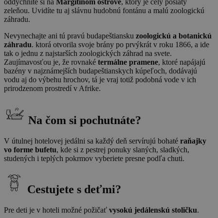
oddýchnite si na
Margitinom ostrove
, ktorý je celý posiaty
zeleňou. Uvidíte tu aj slávnu hudobnú fontánu a malú zoologickú
záhradu.
Nevynechajte ani tú pravú budapeštiansku
zoologickú a botanickú
záhradu
. ktorá otvorila svoje brány po prvýkrát v roku 1866, a ide
tak o jednu z najstarších zoologických záhrad na svete.
Zaujímavosťou je, že rovnaké
termálne pramene
, ktoré napájajú
bazény v najznámejších budapeštianskych kúpeľoch, dodávajú
vodu aj do výbehu hrochov, tá je vraj totiž podobná vode v ich
prirodzenom prostredí v Afrike.
Na čom si pochutnáte?
V útulnej hotelovej jedálni sa každý deň servírujú bohaté
raňajky
vo forme bufetu
, kde si z pestrej ponuky slaných, sladkých,
studených i teplých pokrmov vyberiete presne podľa chuti.
Cestujete s deťmi?
Pre deti je v hoteli možné požičať
vysokú jedálenskú stoličku
.