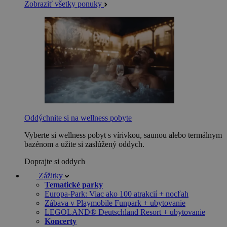
Zobraziť všetky ponuky
Oddýchnite si na wellness pobyte
Vyberte si wellness pobyt s vírivkou, saunou alebo termálnym
bazénom a užite si zaslúžený oddych.
Doprajte si oddych
Zážitky
Tematické parky
Europa-Park: Viac ako 100 atrakcií + nocľah
Zábava v Playmobile Funpark + ubytovanie
LEGOLAND® Deutschland Resort + ubytovanie
Koncerty