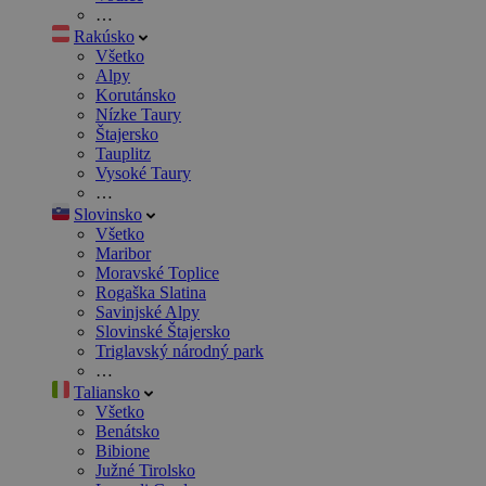
…
Rakúsko
Všetko
Alpy
Korutánsko
Nízke Taury
Štajersko
Tauplitz
Vysoké Taury
…
Slovinsko
Všetko
Maribor
Moravské Toplice
Rogaška Slatina
Savinjské Alpy
Slovinské Štajersko
Triglavský národný park
…
Taliansko
Všetko
Benátsko
Bibione
Južné Tirolsko