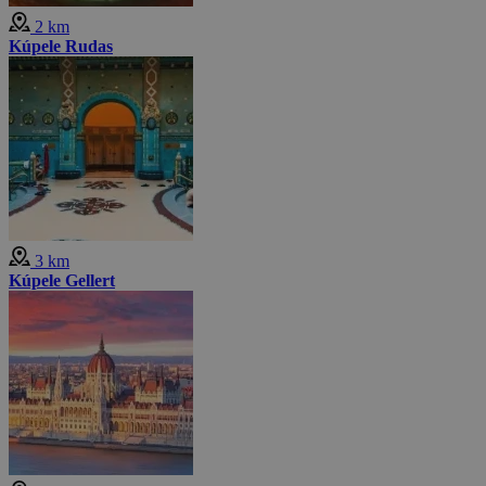
2 km
Kúpele Rudas
3 km
Kúpele Gellert