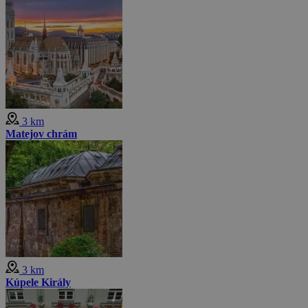
3 km
Matejov chrám
3 km
Kúpele Király