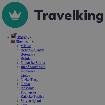
Pobyty
Slovensko
Všetko
Belianske Tatry
Bešeňová
Bojnice
Dunajská Streda
Južné Slovensko
Komárno
Liptov
Nízke Tatry
Orava
Piešťany
Podhájska
Rajecké Teplice
Slovenský raj
Tatry