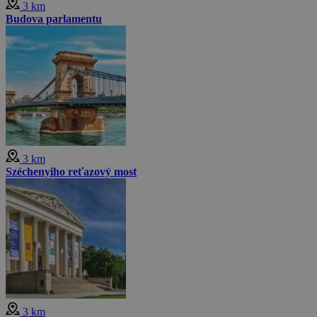
3 km
Budova parlamentu
3 km
Széchenyiho reťazový most
3 km