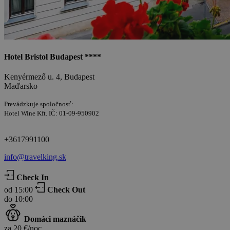
Hotel Bristol Budapest ****
Kenyérmező u. 4, Budapest
Maďarsko
Prevádzkuje spoločnosť:
Hotel Wine Kft. IČ: 01-09-950902
+3617991100
info@travelking.sk
Check In
od 15:00
Check Out
do 10:00
Domáci maznáčik
za 20 €/noc