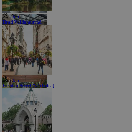
2 km
Hrad Vajdahunyád
2 km
Fashion Street (Váci utca)
Menej fotiek