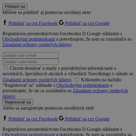
Prihlásiť sa
Môžete sa prihlásiť aj pomocou sociálnej siete:
Prihlásiť sa cez Facebook
Prihlásiť sa cez Google
Registráciou prostredníctvom Facebooku či Google súhlasím s
Obchodnými podmienkami
a potvrdzujem, že som sa zoznámil/a so
Zásadami ochrany osobných údajov
.
Chcem dostávať e-maily s pravidelnými informáciami o
novinkách, špeciálnych akciách a výhodách Travelkingu v súlade so
Zásadami ochrany osobných údajov
.
Kliknutím na tlačidlo
“Registrovať sa” súhlasíte s
Obchodnými podmienkami
a
potvrdzujete, že ste sa zoznámil/a so
Zásadami ochrany osobných
údajov
.
Registrovať sa
Alebo sa zaregistrujte pomocou sociálnych sietí:
Prihlásiť sa cez Facebook
Prihlásiť sa cez Google
Registráciou prostredníctvom Facebooku či Google súhlasím s
Obchodnými podmienkami
a potvrdzujem, že som sa zoznámil/a so