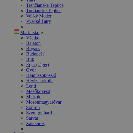
Trenčianske Teplice
Turčianske Teplice
Veľký Meder
Vysoké Tatry
…
Maďarsko
Všetko
Balaton
Bogács
Budapešť
Bük
Eger (Jáger)
Győr
Hajdúszoboszló
Hévíz a okolie
Lenti
Mezőkövesd
Miskolc
Mosonmagyaróvár
Šopron
Szentgotthárd
Sárvár
Zalakaros
…