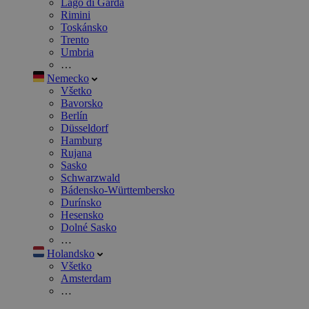
Lago di Garda
Rimini
Toskánsko
Trento
Umbria
…
Nemecko
Všetko
Bavorsko
Berlín
Düsseldorf
Hamburg
Rujana
Sasko
Schwarzwald
Bádensko-Württembersko
Durínsko
Hesensko
Dolné Sasko
…
Holandsko
Všetko
Amsterdam
…