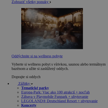
Zobraziť všetky ponuky
Oddýchnite si na wellness pobyte
Vyberte si wellness pobyt s vírivkou, saunou alebo termálnym
bazénom a užite si zaslúžený oddych.
Doprajte si oddych
Zážitky
Tematické parky
Europa-Park: Viac ako 100 atrakcií + nocľah
Zábava v Playmobile Funpark + ubytovanie
LEGOLAND® Deutschland Resort + ubytovanie
Koncerty