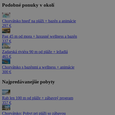
Podobné ponuky v okolí
Chorvátsko hneď na pláži + bazén a animácie
297 €
Pag 45 m od mora + luxusné wellness a bazén
337 €
Zadarská riviéra 90 m od pláže + ležadlá
465 €
Chorvátsko s bazénmi a wellness + animácie
300 €
Najpredávanejšie pobyty
Rab len 100 m od pláže + zábavný program
357 €
Chorvátsko: Pobyt pri pláži so zábavou