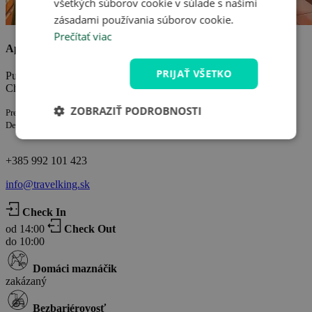
všetkých súborov cookie v súlade s našimi
zásadami používania súborov cookie.
Prečítať viac
Apartments Bačić
PRIJAŤ VŠETKO
Punta 12, Karlobag, Croatia
Chorvátsko
ZOBRAZIŤ PODROBNOSTI
Prevádzkuje spoločnosť:
Delfa Bačić IČ: 29292168213
+385 992 101 423
info@travelking.sk
Check In
od 14:00
Check Out
do 10:00
Domáci maznáčik
zakázaný
Bezbariérovosť