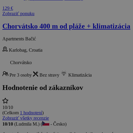
129 €
Zobraziť ponuku
Chorvátsko 400 m od pláže + klimatizácia
Apartments Bačić
Karlobag, Croatia
Chorvátsko
Pre 3 osoby
Bez stravy
Klimatizácia
Hodnotenie od zákazníkov
10/10
(Celkom
1 hodnotení
)
Zobraziť všetky recenzie
10/10
(Ludmila M.) (
- Česko)