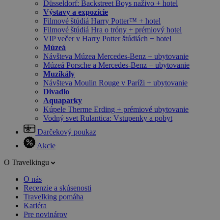
Düsseldorf: Backstreet Boys naživo + hotel
Výstavy a expozície
Filmové štúdiá Harry Potter™ + hotel
Filmové štúdiá Hra o tróny + prémiový hotel
VIP večer v Harry Potter štúdiách + hotel
Múzeá
Návšteva Múzea Mercedes-Benz + ubytovanie
Múzeá Porsche a Mercedes-Benz + ubytovanie
Muzikály
Návšteva Moulin Rouge v Paríži + ubytovanie
Divadlo
Aquaparky
Kúpele Therme Erding + prémiové ubytovanie
Vodný svet Rulantica: Vstupenky a pobyt
Darčekový poukaz
Akcie
O Travelkingu
O nás
Recenzie a skúsenosti
Travelking pomáha
Kariéra
Pre novinárov