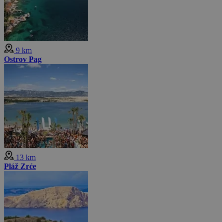
9 km
Ostrov Pag
13 km
Pláž Zrće