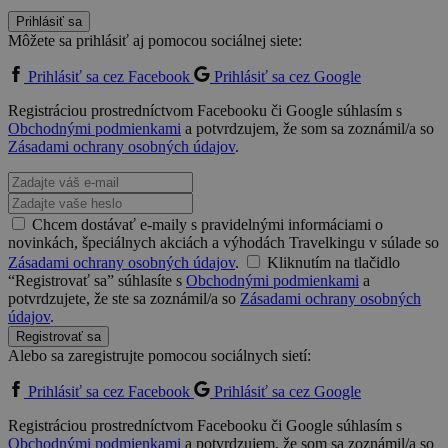
Prihlásiť sa
Môžete sa prihlásiť aj pomocou sociálnej siete:
Prihlásiť sa cez Facebook
Prihlásiť sa cez Google
Registráciou prostredníctvom Facebooku či Google súhlasím s
Obchodnými podmienkami
a potvrdzujem, že som sa zoznámil/a so
Zásadami ochrany osobných údajov
.
Chcem dostávať e-maily s pravidelnými informáciami o
novinkách, špeciálnych akciách a výhodách Travelkingu v súlade so
Zásadami ochrany osobných údajov
.
Kliknutím na tlačidlo
“Registrovať sa” súhlasíte s
Obchodnými podmienkami
a
potvrdzujete, že ste sa zoznámil/a so
Zásadami ochrany osobných
údajov
.
Registrovať sa
Alebo sa zaregistrujte pomocou sociálnych sietí:
Prihlásiť sa cez Facebook
Prihlásiť sa cez Google
Registráciou prostredníctvom Facebooku či Google súhlasím s
Obchodnými podmienkami
a potvrdzujem, že som sa zoznámil/a so