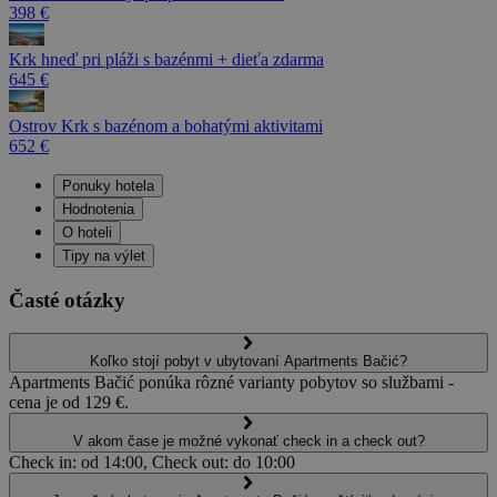
398 €
Krk hneď pri pláži s bazénmi + dieťa zdarma
645 €
Ostrov Krk s bazénom a bohatými aktivitami
652 €
Ponuky hotela
Hodnotenia
O hoteli
Tipy na výlet
Časté otázky
Koľko stojí pobyt v ubytovaní Apartments Bačić?
Apartments Bačić ponúka rôzné varianty pobytov so službami -
cena je od 129 €.
V akom čase je možné vykonať check in a check out?
Check in: od 14:00, Check out: do 10:00