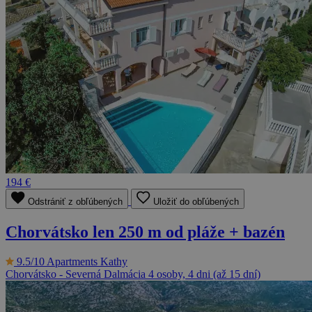
194 €
Odstrániť z obľúbených
Uložiť do obľúbených
Chorvátsko len 250 m od pláže + bazén
9.5/10
Apartments Kathy
Chorvátsko - Severná Dalmácia
4 osoby, 4 dni (až 15 dní)