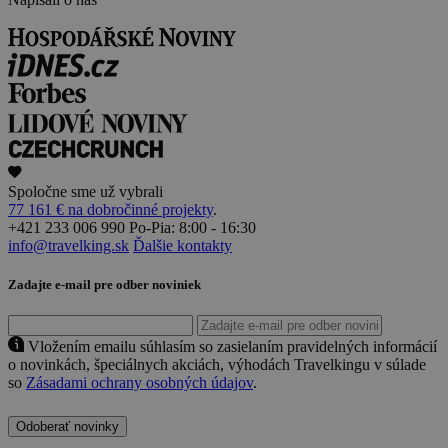
Spoločne sme už vybrali
77 161 € na dobročinné projekty
.
+421 233 006 990
Po-Pia: 8:00 - 16:30
info@travelking.sk
Ďalšie kontakty
Zadajte e-mail pre odber noviniek
Vložením emailu súhlasím so zasielaním pravidelných informácií
o novinkách, špeciálnych akciách, výhodách Travelkingu v súlade
so
Zásadami ochrany osobných údajov
.
Odoberať novinky