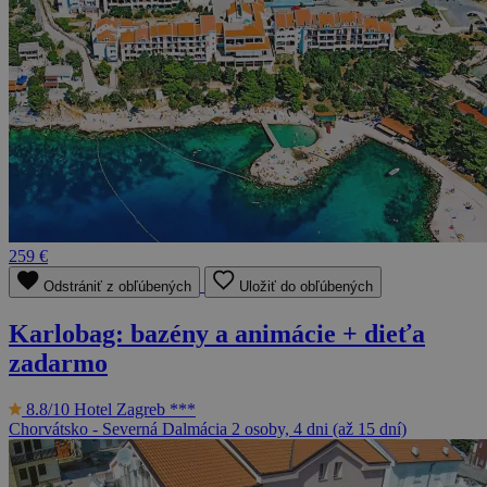
259 €
Odstrániť z obľúbených
Uložiť do obľúbených
Karlobag: bazény a animácie + dieťa
zadarmo
8.8/10
Hotel Zagreb ***
Chorvátsko - Severná Dalmácia
2 osoby, 4 dni (až 15 dní)