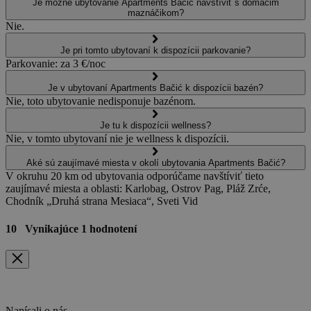
Je možné ubytovanie Apartments Bačić navštíviť s domácim
maznáčikom?
Nie.
Je pri tomto ubytovaní k dispozícii parkovanie?
Parkovanie: za 3 €/noc
Je v ubytovaní Apartments Bačić k dispozícii bazén?
Nie, toto ubytovanie nedisponuje bazénom.
Je tu k dispozícii wellness?
Nie, v tomto ubytovaní nie je wellness k dispozícii.
Aké sú zaujímavé miesta v okolí ubytovania Apartments Bačić?
V okruhu 20 km od ubytovania odporúčame navštíviť tieto
zaujímavé miesta a oblasti: Karlobag, Ostrov Pag, Pláž Zrće,
Chodník „Druhá strana Mesiaca“, Sveti Vid
10
Vynikajúce
1 hodnotení
Napísali o nás