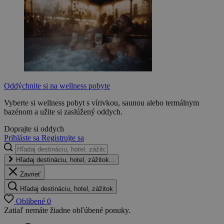
Oddýchnite si na wellness pobyte
Vyberte si wellness pobyt s vírivkou, saunou alebo termálnym
bazénom a užite si zaslúžený oddych.
Doprajte si oddych
Prihláste sa
Registrujte sa
Hľadaj destináciu, hotel, zážitok...
Zavrieť
Hľadaj destináciu, hotel, zážitok
Oblíbené
0
Zatiaľ nemáte žiadne obľúbené ponuky.