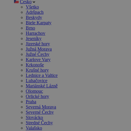
Česko
Všetko
Adršpach
Beskydy
Biele Karpaty
Brno
Harrachov
Jeseníky
Jizerské hory
Južná Morava
Južné Čechy
Karlove Vary
Krkonoše
Krušné hory
Lednice a Valtice
Luhačovice
Mariánské Lázně
Olomouc
Orlické hory
Praha
Severná Morava
Severné Čechy
Slovácko
Stredné Čechy
Valašsko