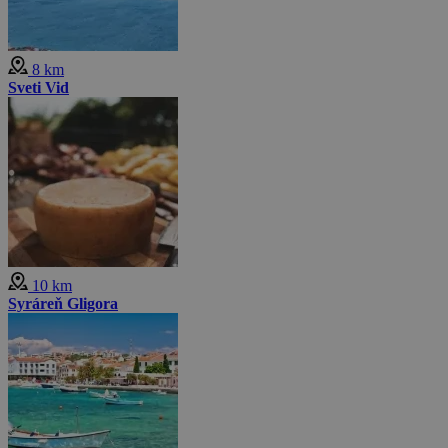
8 km
Sveti Vid
10 km
Syráreň Gligora