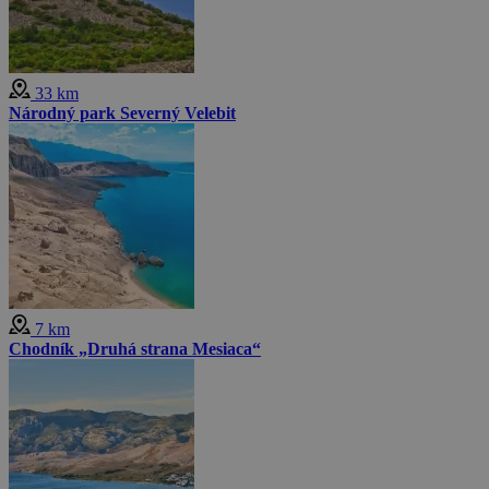
33 km
Národný park Severný Velebit
7 km
Chodník „Druhá strana Mesiaca“