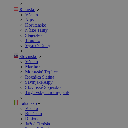
…
Rakúsko
Všetko
Alpy
Korutánsko
Nízke Taury
Štajersko
Tauplitz
Vysoké Taury
…
Slovinsko
Všetko
Maribor
Moravské Toplice
Rogaška Slatina
Savinjské Alpy
Slovinské Štajersko
Triglavský národný park
…
Taliansko
Všetko
Benátsko
Bibione
Južné Tirolsko