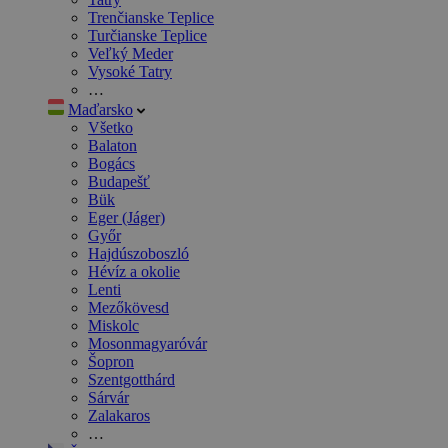
Trenčianske Teplice
Turčianske Teplice
Veľký Meder
Vysoké Tatry
…
Maďarsko
Všetko
Balaton
Bogács
Budapešť
Bük
Eger (Jáger)
Győr
Hajdúszoboszló
Hévíz a okolie
Lenti
Mezőkövesd
Miskolc
Mosonmagyaróvár
Šopron
Szentgotthárd
Sárvár
Zalakaros
…