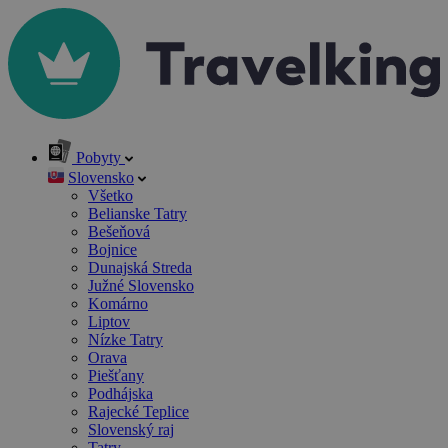
Pobyty
Slovensko
Všetko
Belianske Tatry
Bešeňová
Bojnice
Dunajská Streda
Južné Slovensko
Komárno
Liptov
Nízke Tatry
Orava
Piešťany
Podhájska
Rajecké Teplice
Slovenský raj
Tatry