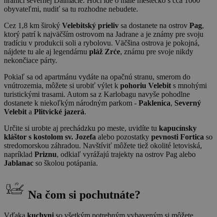
hranici severnej Dalmácie. Hoci ide o malé mestečko s cca 1000
obyvateľmi, nudiť sa tu rozhodne nebudete.
Cez 1,8 km široký
Velebitský prieliv
sa dostanete na ostrov
Pag
,
ktorý patrí k najväčším ostrovom na Jadrane a je známy pre svoju
tradíciu v produkcii soli a rybolovu. Väčšina ostrova je pokojná,
nájdete tu ale aj legendárnu
pláž Zrće
, známu pre svoje nikdy
nekončiace párty.
Pokiaľ sa od apartmánu vydáte na opačnú stranu, smerom do
vnútrozemia, môžete si urobiť výlet k
pohoriu Velebit
s mnohými
turistickými trasami. Autom sa z Karlobagu navyše pohodlne
dostanete k niekoľkým národným parkom -
Paklenica
,
Severný
Velebit
a
Plitvické jazerá
.
Určite si urobte aj prechádzku po meste, uvidíte tu
kapucínsky
kláštor s kostolom sv. Jozefa
alebo pozostatky
pevnosti Fortica
so
stredomorskou záhradou. Navštíviť môžete tiež okolité letoviská,
napríklad
Priznu
, odkiaľ vyrážajú trajekty na ostrov Pag alebo
Jablanac
so školou potápania.
Na čom si pochutnáte?
Vďaka
kuchyni
so všetkým potrebným vybaveným si môžete