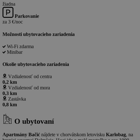
žiadna
Parkovanie
za 3 €/noc
Možnosti ubytovacieho zariadenia
Wi-Fi zdarma
Minibar
Okolie ubytovacieho zariadenia
Vzdialenosť od centra
0,2 km
Vzdialenosť od mora
0,3 km
Zastávka
0,8 km
O ubytovaní
Apartmány Bačić
nájdete v chorvátskom letovisku
Karlobag
, na