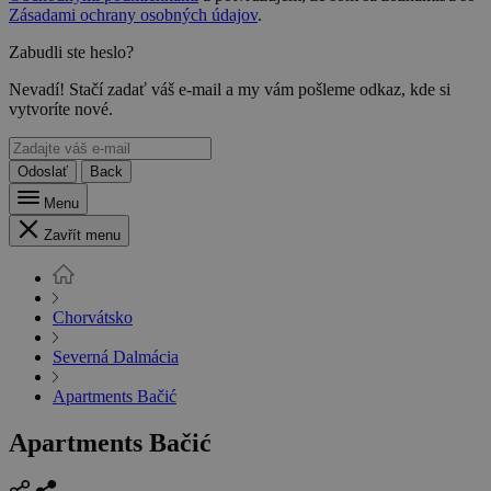
Zásadami ochrany osobných údajov
.
Zabudli ste heslo?
Nevadí! Stačí zadať váš e-mail a my vám pošleme odkaz, kde si
vytvoríte nové.
Odoslať
Back
Menu
Zavřít menu
Chorvátsko
Severná Dalmácia
Apartments Bačić
Apartments Bačić