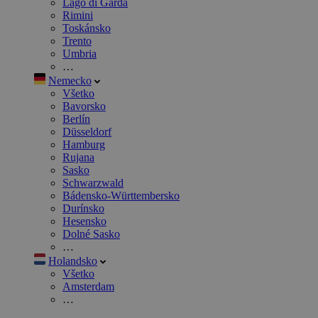
Lago di Garda
Rimini
Toskánsko
Trento
Umbria
…
Nemecko
Všetko
Bavorsko
Berlín
Düsseldorf
Hamburg
Rujana
Sasko
Schwarzwald
Bádensko-Württembersko
Durínsko
Hesensko
Dolné Sasko
…
Holandsko
Všetko
Amsterdam
…