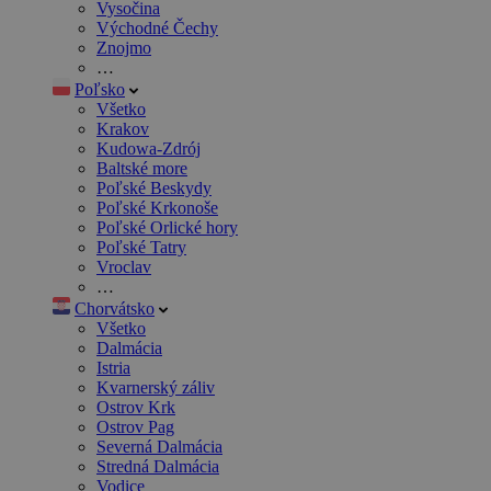
Vysočina
Východné Čechy
Znojmo
…
Poľsko
Všetko
Krakov
Kudowa-Zdrój
Baltské more
Poľské Beskydy
Poľské Krkonoše
Poľské Orlické hory
Poľské Tatry
Vroclav
…
Chorvátsko
Všetko
Dalmácia
Istria
Kvarnerský záliv
Ostrov Krk
Ostrov Pag
Severná Dalmácia
Stredná Dalmácia
Vodice