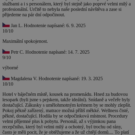
službami a i s personálem, který byl stejně jako poprvé velmi milý a
profesionální. Určitě to nebyla naše poslední návštěva a zase si
přijedeme na pár dní odpočinout.
Jan L.
Hodnotenie napísané: 6. 9. 2025
10/10
Maximální spokojenost.
Petr C.
Hodnotenie napísané: 14. 7. 2025
9/10
výborné
Magdalena V.
Hodnotenie napísané: 19. 3. 2025
10/10
Hotel v báječném místě, kousek na promenádu. Hned za budovou
lesopark (byli jsme s pejskem, takže ideální). Snídaně a večeře byly
dostačující. Zákusky s umělohmotným krémem by se mohly zlepšit.
Pokoj pěkně zařízený, matrace možná příliš měkké. Wellness čisté,
pěkné, dostačující. Hodila by se odpočinková místnost. Procedury
velmi příjemné plus k pobytu. Personál, až s výjimkou pana
recepčního, který byl velmi milý a ochotný, byl trochu od rány,
často je měli pocit, že je obtěžujeme a že už chtějí domů.... To platí