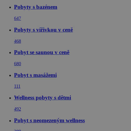
Pobyty s bazénem
647
Pobyty s vířivkou v ceně
468
Pobyt se saunou v ceně
680
Pobyt s masážemi
111
Wellness pobyty s dětmi
492
Pobyt s neomezeným wellness