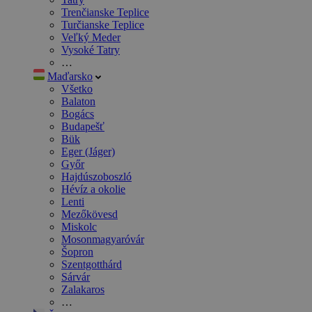
Trenčianske Teplice
Turčianske Teplice
Veľký Meder
Vysoké Tatry
…
Maďarsko
Všetko
Balaton
Bogács
Budapešť
Bük
Eger (Jáger)
Győr
Hajdúszoboszló
Hévíz a okolie
Lenti
Mezőkövesd
Miskolc
Mosonmagyaróvár
Šopron
Szentgotthárd
Sárvár
Zalakaros
…