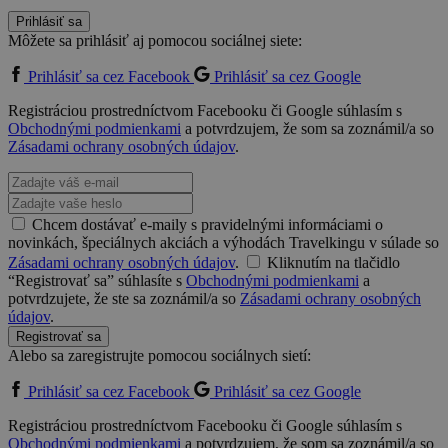
Prihlásiť sa
Môžete sa prihlásiť aj pomocou sociálnej siete:
Prihlásiť sa cez Facebook
Prihlásiť sa cez Google
Registráciou prostredníctvom Facebooku či Google súhlasím s
Obchodnými podmienkami
a potvrdzujem, že som sa zoznámil/a so
Zásadami ochrany osobných údajov
.
Chcem dostávať e-maily s pravidelnými informáciami o
novinkách, špeciálnych akciách a výhodách Travelkingu v súlade so
Zásadami ochrany osobných údajov
.
Kliknutím na tlačidlo
“Registrovať sa” súhlasíte s
Obchodnými podmienkami
a
potvrdzujete, že ste sa zoznámil/a so
Zásadami ochrany osobných
údajov
.
Registrovať sa
Alebo sa zaregistrujte pomocou sociálnych sietí:
Prihlásiť sa cez Facebook
Prihlásiť sa cez Google
Registráciou prostredníctvom Facebooku či Google súhlasím s
Obchodnými podmienkami
a potvrdzujem, že som sa zoznámil/a so