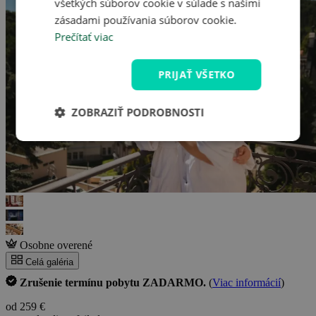
všetkých súborov cookie v súlade s našimi
zásadami používania súborov cookie.
Prečítať viac
PRIJAŤ VŠETKO
ZOBRAZIŤ PODROBNOSTI
Osobne overené
Celá galéria
Zrušenie termínu pobytu ZADARMO.
(
Viac informácií
)
od 259 €