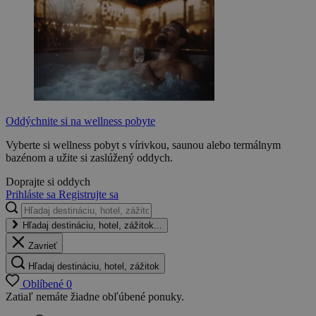
Oddýchnite si na wellness pobyte
Vyberte si wellness pobyt s vírivkou, saunou alebo termálnym
bazénom a užite si zaslúžený oddych.
Doprajte si oddych
Prihláste sa
Registrujte sa
Hľadaj destináciu, hotel, zážitok...
Zavrieť
Hľadaj destináciu, hotel, zážitok
Oblíbené
0
Zatiaľ nemáte žiadne obľúbené ponuky.