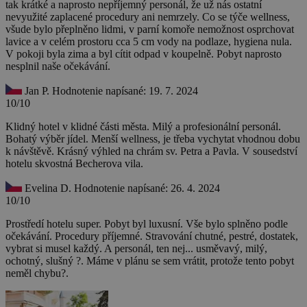
tak krátké a naprosto nepříjemný personál, že už nás ostatní
nevyužité zaplacené procedury ani nemrzely. Co se týče wellness,
všude bylo přeplněno lidmi, v parní komoře nemožnost osprchovat
lavice a v celém prostoru cca 5 cm vody na podlaze, hygiena nula.
V pokoji byla zima a byl cítit odpad v koupelně. Pobyt naprosto
nesplnil naše očekávání.
Jan P.
Hodnotenie napísané: 19. 7. 2024
10/10
Klidný hotel v klidné části města. Milý a profesionální personál.
Bohatý výběr jídel. Menší wellness, je třeba vychytat vhodnou dobu
k návštěvě. Krásný výhled na chrám sv. Petra a Pavla. V sousedství
hotelu skvostná Becherova vila.
Evelina D.
Hodnotenie napísané: 26. 4. 2024
10/10
Prostředí hotelu super. Pobyt byl luxusní. Vše bylo splněno podle
očekávání. Procedury příjemné. Stravování chutné, pestré, dostatek,
vybrat si musel každý. A personál, ten nej... usměvavý, milý,
ochotný, slušný ?. Máme v plánu se sem vrátit, protože tento pobyt
neměl chybu?.