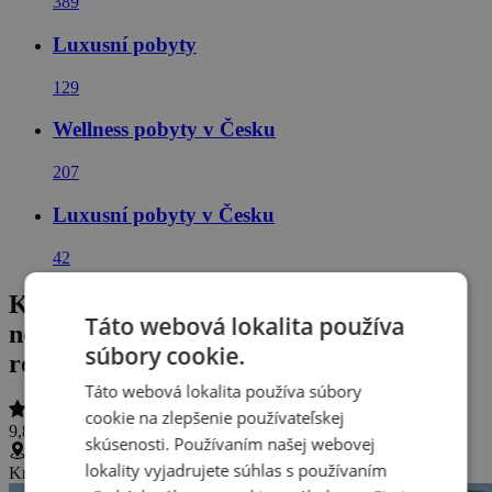
389
Luxusní pobyty
129
Wellness pobyty v Česku
207
Luxusní pobyty v Česku
42
Karlove Vary: Villa Smetana **** s
Táto webová lokalita používa
neobmedzeným wellness, drinkom, 3
súbory cookie.
relaxačnými procedúrami a polpenziou
Táto webová lokalita používa súbory
cookie na zlepšenie používateľskej
9,8 / 10
(
53 hodnotení
)
skúsenosti. Používaním našej webovej
lokality vyjadrujete súhlas s používaním
Krále Jiřího 5, Karlovy Vary, Česká republika
(
Zobraziť na mape
)