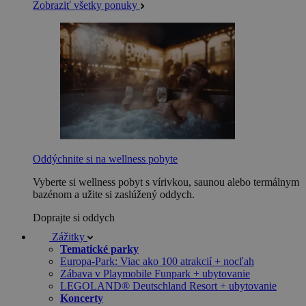
Zobraziť všetky ponuky
Oddýchnite si na wellness pobyte
Vyberte si wellness pobyt s vírivkou, saunou alebo termálnym
bazénom a užite si zaslúžený oddych.
Doprajte si oddych
Zážitky
Tematické parky
Europa-Park: Viac ako 100 atrakcií + nocľah
Zábava v Playmobile Funpark + ubytovanie
LEGOLAND® Deutschland Resort + ubytovanie
Koncerty