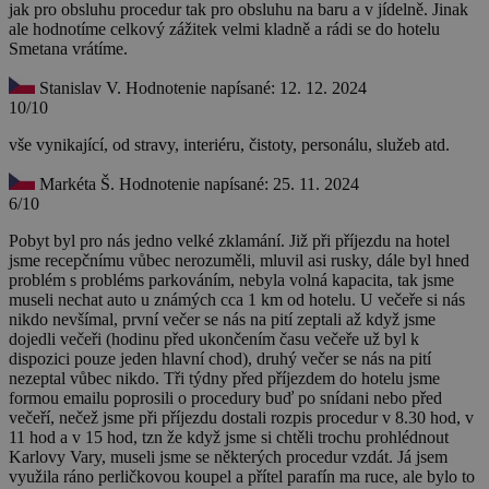
jak pro obsluhu procedur tak pro obsluhu na baru a v jídelně. Jinak
ale hodnotíme celkový zážitek velmi kladně a rádi se do hotelu
Smetana vrátíme.
Stanislav V.
Hodnotenie napísané: 12. 12. 2024
10/10
vše vynikající, od stravy, interiéru, čistoty, personálu, služeb atd.
Markéta Š.
Hodnotenie napísané: 25. 11. 2024
6/10
Pobyt byl pro nás jedno velké zklamání. Již při příjezdu na hotel
jsme recepčnímu vůbec nerozuměli, mluvil asi rusky, dále byl hned
problém s probléms parkováním, nebyla volná kapacita, tak jsme
museli nechat auto u známých cca 1 km od hotelu. U večeře si nás
nikdo nevšímal, první večer se nás na pití zeptali až když jsme
dojedli večeři (hodinu před ukončením času večeře už byl k
dispozici pouze jeden hlavní chod), druhý večer se nás na pití
nezeptal vůbec nikdo. Tři týdny před příjezdem do hotelu jsme
formou emailu poprosili o procedury buď po snídani nebo před
večeří, nečež jsme při příjezdu dostali rozpis procedur v 8.30 hod, v
11 hod a v 15 hod, tzn že když jsme si chtěli trochu prohlédnout
Karlovy Vary, museli jsme se některých procedur vzdát. Já jsem
využila ráno perličkovou koupel a přítel parafín ma ruce, ale bylo to