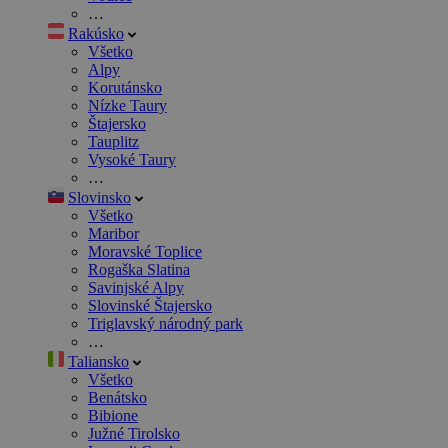
…
Rakúsko
Všetko
Alpy
Korutánsko
Nízke Taury
Štajersko
Tauplitz
Vysoké Taury
…
Slovinsko
Všetko
Maribor
Moravské Toplice
Rogaška Slatina
Savinjské Alpy
Slovinské Štajersko
Triglavský národný park
…
Taliansko
Všetko
Benátsko
Bibione
Južné Tirolsko