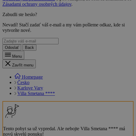
Zásadami ochrany osobných údajov
.
Zabudli ste heslo?
Nevadí! Stačí zadať váš e-mail a my vám pošleme odkaz, kde si
vytvoríte nové.
Odoslať
Back
Menu
Zavřít menu
Homepage
Česko
Karlove Vary
Villa Smetana ****
Tento pobyt sa už vypredal. Ale nebojte Villa Smetana **** má
novú skvelú ponuku!