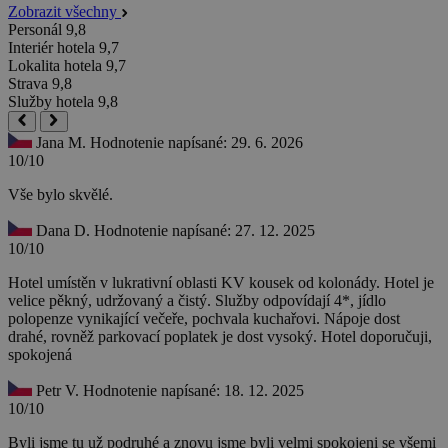
Zobrazit všechny
Personál
9,8
Interiér hotela
9,7
Lokalita hotela
9,7
Strava
9,8
Služby hotela
9,8
Jana M.
Hodnotenie napísané: 29. 6. 2026
10/10
Vše bylo skvělé.
Dana D.
Hodnotenie napísané: 27. 12. 2025
10/10
Hotel umístěn v lukrativní oblasti KV kousek od kolonády. Hotel je
velice pěkný, udržovaný a čistý. Služby odpovídají 4*, jídlo
polopenze vynikající večeře, pochvala kuchařovi. Nápoje dost
drahé, rovněž parkovací poplatek je dost vysoký. Hotel doporučuji,
spokojená
Petr V.
Hodnotenie napísané: 18. 12. 2025
10/10
Byli jsme tu už podruhé a znovu jsme byli velmi spokojeni se všemi