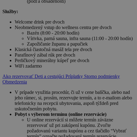
(podľa obsadenosti)
Služby:
Welcome drink pre dvoch
Neobmedzený vstup do wellness centra pre dvoch
Bazén (8:00 - 20:00 hodín)
Vírivka, parná sauna, infra sauna (11:00 - 20:00 hodín)
Zapožičanie županu a papučiek
Klasická čiastočná masáž tela pre dvoch
Parafínový zábal rúk pre dvoch
Perličkový minerálny kúpeľ pre dvoch
WiFi zadarmo
Ako rezervovať
Deti a cestujúci
Príplatky
Storno podmienky
Obmedzenia
V prípade využitia procedúr, či už v cene balíčka, alebo nad
jeho rámec, si, prosím, rezervujte termín, a to e-mailom alebo
telefonicky na recepcii ubytovania, aspoň týždeň pred
uskutočnením pobytu.
Pobyt s výberom termínu (online rezervácie)
U online rezervácií si môžete termín záväzne
rezervovať už pri zakúpení kupónu. Zvoľte
požadovanú variantu kupónu a cez tlačidlo “Vybrať
termín” označte požadovaný termín rezervácie.