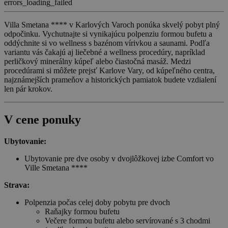
errors_loading_failed
Villa Smetana **** v Karlových Varoch ponúka skvelý pobyt plný
odpočinku. Vychutnajte si vynikajúcu polpenziu formou bufetu a
oddýchnite si vo wellness s bazénom vírivkou a saunami. Podľa
variantu vás čakajú aj liečebné a wellness procedúry, napríklad
perličkový minerálny kúpeľ alebo čiastočná masáž. Medzi
procedúrami si môžete prejsť Karlove Vary, od kúpeľného centra,
najznámejších prameňov a historických pamiatok budete vzdialení
len pár krokov.
V cene ponuky
Ubytovanie:
Ubytovanie pre dve osoby v dvojlôžkovej izbe Comfort vo
Ville Smetana ****
Strava:
Polpenzia počas celej doby pobytu pre dvoch
Raňajky formou bufetu
Večere formou bufetu alebo servírované s 3 chodmi