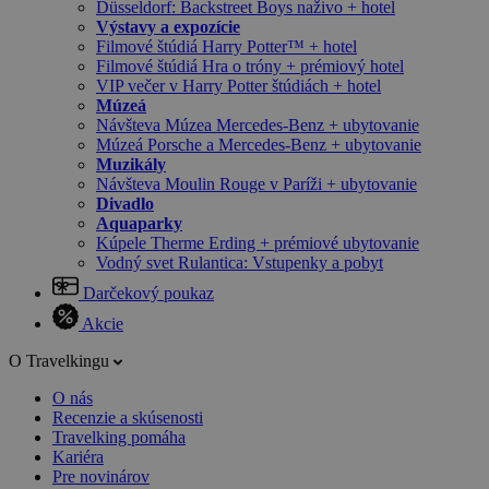
Düsseldorf: Backstreet Boys naživo + hotel
Výstavy a expozície
Filmové štúdiá Harry Potter™ + hotel
Filmové štúdiá Hra o tróny + prémiový hotel
VIP večer v Harry Potter štúdiách + hotel
Múzeá
Návšteva Múzea Mercedes-Benz + ubytovanie
Múzeá Porsche a Mercedes-Benz + ubytovanie
Muzikály
Návšteva Moulin Rouge v Paríži + ubytovanie
Divadlo
Aquaparky
Kúpele Therme Erding + prémiové ubytovanie
Vodný svet Rulantica: Vstupenky a pobyt
Darčekový poukaz
Akcie
O Travelkingu
O nás
Recenzie a skúsenosti
Travelking pomáha
Kariéra
Pre novinárov