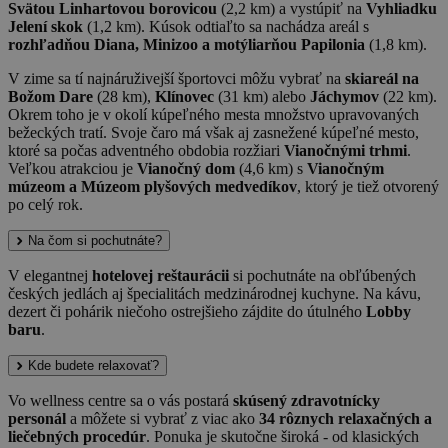
Svätou Linhartovou borovicou
(2,2 km) a vystúpiť na
Vyhliadku
Jelení skok
(1,2 km). Kúsok odtiaľto sa nachádza areál s
rozhľadňou Diana, Minizoo a motýliarňou Papilonia
(1,8 km).
V zime sa tí najnáruživejší športovci môžu vybrať na
skiareál na
Božom Dare
(28 km),
Klínovec
(31 km) alebo
Jáchymov
(22 km).
Okrem toho je v okolí kúpeľného mesta množstvo upravovaných
bežeckých tratí. Svoje čaro má však aj zasnežené kúpeľné mesto,
ktoré sa počas adventného obdobia rozžiari
Vianočnými trhmi
.
Veľkou atrakciou je
Vianočný dom
(4,6 km) s
Vianočným
múzeom a Múzeom plyšových medvedíkov
, ktorý je tiež otvorený
po celý rok.
Na čom si pochutnáte?
V elegantnej
hotelovej reštaurácii
si pochutnáte na obľúbených
českých jedlách aj špecialitách medzinárodnej kuchyne. Na kávu,
dezert či pohárik niečoho ostrejšieho zájdite do útulného
Lobby
baru
.
Kde budete relaxovať?
Vo wellness centre sa o vás postará
skúsený zdravotnícky
personál
a môžete si vybrať z viac ako
34 rôznych relaxačných a
liečebných procedúr
. Ponuka je skutočne široká - od klasických