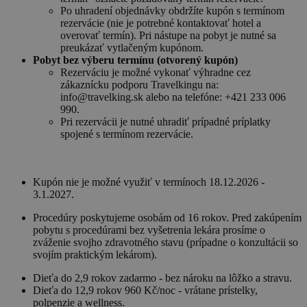
Po uhradení objednávky obdržíte kupón s termínom
rezervácie (nie je potrebné kontaktovať hotel a
overovať termín). Pri nástupe na pobyt je nutné sa
preukázať vytlačeným kupónom.
Pobyt bez výberu termínu (otvorený kupón)
Rezerváciu je možné vykonať výhradne cez
zákaznícku podporu Travelkingu na:
info@travelking.sk alebo na telefóne: +421 233 006
990.
Pri rezervácii je nutné uhradiť prípadné príplatky
spojené s termínom rezervácie.
Kupón nie je možné využiť v termínoch 18.12.2026 -
3.1.2027.
Procedúry poskytujeme osobám od 16 rokov. Pred zakúpením
pobytu s procedúrami bez vyšetrenia lekára prosíme o
zváženie svojho zdravotného stavu (prípadne o konzultácii so
svojím praktickým lekárom).
Dieťa do 2,9 rokov zadarmo - bez nároku na lôžko a stravu.
Dieťa do 12,9 rokov 960 Kč/noc - vrátane prístelky,
polpenzie a wellness.