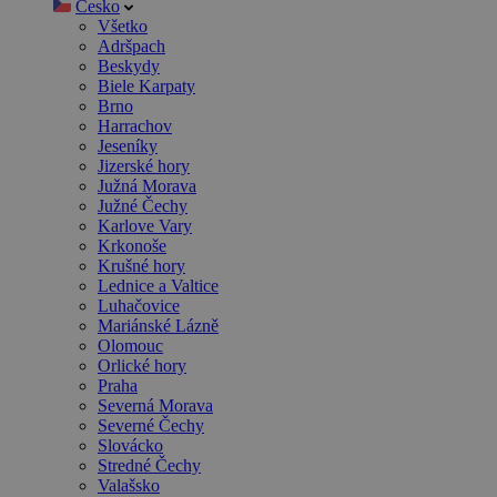
Česko
Všetko
Adršpach
Beskydy
Biele Karpaty
Brno
Harrachov
Jeseníky
Jizerské hory
Južná Morava
Južné Čechy
Karlove Vary
Krkonoše
Krušné hory
Lednice a Valtice
Luhačovice
Mariánské Lázně
Olomouc
Orlické hory
Praha
Severná Morava
Severné Čechy
Slovácko
Stredné Čechy
Valašsko