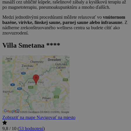
masáží cez uhličité kúpele, rašelinové zábaly a kyslíkovú terapiu až
po magnetoterapiu, pneumoakupunktúru a mnoho ďalších.
Medzi jednotlivými procedúrami môžete relaxovať vo
vnútornom
bazéne, vírivke, fínskej saune, parnej saune alebo infrasaune
. Z
nádherne zrekonštruovaného wellness centra sa budete cítiť ako
znovuzrodení.
Villa Smetana ****
Zobraziť na mape
Navigovať na miesto
9,8 / 10
(
53 hodnotení
)