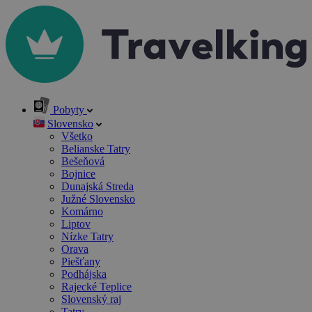
Pobyty
Slovensko
Všetko
Belianske Tatry
Bešeňová
Bojnice
Dunajská Streda
Južné Slovensko
Komárno
Liptov
Nízke Tatry
Orava
Piešťany
Podhájska
Rajecké Teplice
Slovenský raj
Tatry