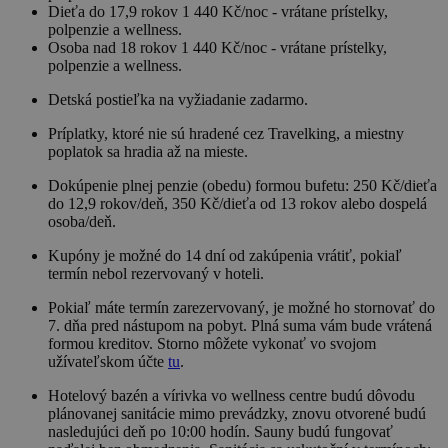
Dieťa do 17,9 rokov 1 440 Kč/noc - vrátane prístelky,
polpenzie a wellness.
Osoba nad 18 rokov 1 440 Kč/noc - vrátane prístelky,
polpenzie a wellness.
Detská postieľka na vyžiadanie zadarmo.
Príplatky, ktoré nie sú hradené cez Travelking, a miestny
poplatok sa hradia až na mieste.
Dokúpenie plnej penzie (obedu) formou bufetu: 250 Kč/dieťa
do 12,9 rokov/deň, 350 Kč/dieťa od 13 rokov alebo dospelá
osoba/deň.
Kupóny je možné do 14 dní od zakúpenia vrátiť, pokiaľ
termín nebol rezervovaný v hoteli.
Pokiaľ máte termín zarezervovaný, je možné ho stornovať do
7. dňa pred nástupom na pobyt. Plná suma vám bude vrátená
formou kreditov. Storno môžete vykonať vo svojom
užívateľskom účte
tu
.
Hotelový bazén a vírivka vo wellness centre budú dôvodu
plánovanej sanitácie mimo prevádzky, znovu otvorené budú
nasledujúci deň po 10:00 hodín. Sauny budú fungovať