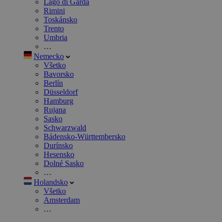
Lago di Garda
Rimini
Toskánsko
Trento
Umbria
…
Nemecko
Všetko
Bavorsko
Berlín
Düsseldorf
Hamburg
Rujana
Sasko
Schwarzwald
Bádensko-Württembersko
Durínsko
Hesensko
Dolné Sasko
…
Holandsko
Všetko
Amsterdam
…