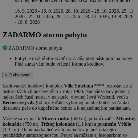
naďalej bez obmedzenia. Sanitácia sa uskutoční v termínoch:
16. 9. 2026 - 16. 9. 2026, 28. 10. 2026 - 28. 10. 2026, 25. 11.
2026 - 25. 11. 2026, 28. 12. 2026 - 28. 12. 2026, 19. 8. 2026
- 19. 8. 2026
ZADARMO storno pobytu
ZADARMO storno pobytu
Pobyt je možné stornovať do 7. dňa pred nástupom na pobyt.
Plná suma vám bude vrátená formou kreditov.
O ubytovaní
Karlovarský hotelový komplex
Villa Smetana ****
pozostáva z 2
historických víl postavených v roku 1900. Nachádza sa v jednej z
najkrajších častí mesta, v najstaršej obytnej štvrti Westend, vedľa
Becherovej vily
(60 m). Vďaka výbornej polohe hotela sa ľahko
dostanete pešo do kúpeľného centra a k najznámejším pamiatkam.
Môžete sa vybrať k
Múzeu vosku
(600 m), pokračovať k
Mlýnskej
kolonáde
(750 m),
Tržnej kolonáde
(1,1 km) a
prameňu Vřídlo
(1,3 km). Ochutnávka liečivých prameňov je počas takejto
prechádzky samozrejmosťou. Prejsť sa môžete aj lesoparkom so