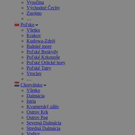
Vysočina
Východné Čechy
Znojmo
…
Poľsko
Všetko
Krakov
Kudowa-Zdrój
Baltské more
Poľské Beskydy
Poľské Krkonoše
Poľské Orlické hory
Poľské Tatry
Vroclav
…
Chorvátsko
Všetko
Dalmácia
Istria
Kvarnerský záliv
Ostrov Krk
Ostrov Pag
Severná Dalmácia
Stredná Dalmácia
Vodice