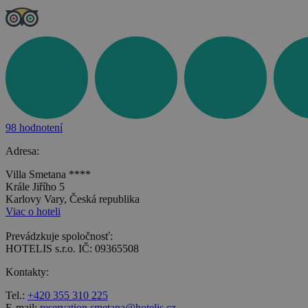
98 hodnotení
Adresa:
Villa Smetana ****
Krále Jiřího 5
Karlovy Vary, Česká republika
Viac o hoteli
Prevádzkuje spoločnosť:
HOTELIS s.r.o. IČ: 09365508
Kontakty:
Tel.:
+420 355 310 225
E-mail:
reservation.smetana@hotelis.cz