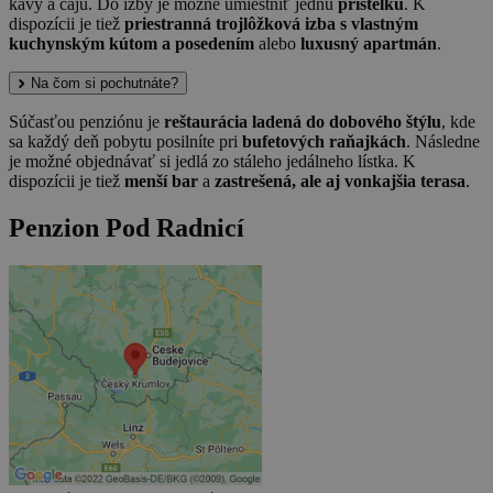
kávy a čaju. Do izby je možné umiestniť jednu
prístelku
. K
dispozícii je tiež
priestranná trojlôžková izba s vlastným
kuchynským kútom a posedením
alebo
luxusný apartmán
.
Na čom si pochutnáte?
Súčasťou penziónu je
reštaurácia ladená do dobového štýlu
, kde
sa každý deň pobytu posilníte pri
bufetových raňajkách
. Následne
je možné objednávať si jedlá zo stáleho jedálneho lístka. K
dispozícii je tiež
menší bar
a
zastrešená, ale aj vonkajšia terasa
.
Penzion Pod Radnicí