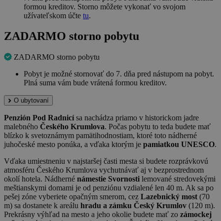
formou kreditov. Storno môžete vykonať vo svojom
užívateľskom účte
tu
.
ZADARMO storno pobytu
ZADARMO storno pobytu
Pobyt je možné stornovať do 7. dňa pred nástupom na pobyt.
Plná suma vám bude vrátená formou kreditov.
O ubytovaní
Penzión Pod Radnicí
sa nachádza priamo v historickom jadre
malebného
Českého Krumlova
. Počas pobytu to teda budete mať
blízko k svetoznámym pamätihodnostiam, ktoré toto nádherné
juhočeské mesto ponúka, a vďaka ktorým je
pamiatkou UNESCO
.
Vďaka umiestneniu v najstaršej časti mesta si budete rozprávkovú
atmosféru Českého Krumlova vychutnávať aj v bezprostrednom
okolí hotela. Nádherné
námestie Svornosti
lemované stredovekými
meštianskymi domami je od penziónu vzdialené len 40 m. Ak sa po
pešej zóne vyberiete opačným smerom, cez
Lazebnický most
(70
m) sa dostanete k areálu
hradu a zámku Český Krumlov
(120 m).
Prekrásny výhľad na mesto a jeho okolie budete mať zo
zámockej