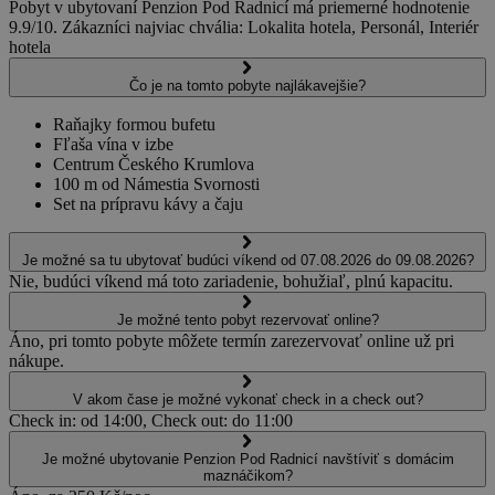
Pobyt v ubytovaní Penzion Pod Radnicí má priemerné hodnotenie
9.9/10. Zákazníci najviac chvália: Lokalita hotela, Personál, Interiér
hotela
Čo je na tomto pobyte najlákavejšie?
Raňajky formou bufetu
Fľaša vína v izbe
Centrum Českého Krumlova
100 m od Námestia Svornosti
Set na prípravu kávy a čaju
Je možné sa tu ubytovať budúci víkend od 07.08.2026 do 09.08.2026?
Nie, budúci víkend má toto zariadenie, bohužiaľ, plnú kapacitu.
Je možné tento pobyt rezervovať online?
Áno, pri tomto pobyte môžete termín zarezervovať online už pri
nákupe.
V akom čase je možné vykonať check in a check out?
Check in: od 14:00, Check out: do 11:00
Je možné ubytovanie Penzion Pod Radnicí navštíviť s domácim
maznáčikom?