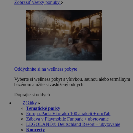
Zobraziť všetky ponuky
Oddýchnite si na wellness pobyte
Vyberte si wellness pobyt s vírivkou, saunou alebo termálnym
bazénom a užite si zaslúžený oddych.
Doprajte si oddych
Zážitky
Tematické parky
Europa-Park: Viac ako 100 atrakcií + nocľah
Zábava v Playmobile Funpark + ubytovanie
LEGOLAND® Deutschland Resort + ubytovanie
Koncerty