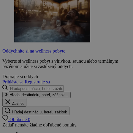
Oddýchnite si na wellness pobyte
Vyberte si wellness pobyt s vírivkou, saunou alebo termálnym
bazénom a užite si zaslúžený oddych.
Doprajte si oddych
Prihláste sa
Registrujte sa
Hľadaj destináciu, hotel, zážitok...
Zavrieť
Hľadaj destináciu, hotel, zážitok
Oblíbené
0
Zatiaľ nemáte žiadne obľúbené ponuky.