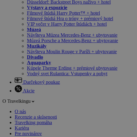
Düsseldorf: Backstreet Boys naživo + hotel
Výstavy a expozície
Filmové štúdiá Harry Potter™ + hotel
Filmové štúdiá Hra o tróny + prémiový hotel
VIP večer v Harry Potter štúdiách + hotel
Múzeá
Návšteva Múzea Mercedes-Benz + ubytovanie
Múzeá Porsche a Mercedes-Benz + ubytovanie
Muzikály
Návšteva Moulin Rouge v Paríži + ubytovanie
Divadlo
Aquaparky
Kúpele Therme Erding + prémiové ubytovanie
Vodný svet Rulantica: Vstupenky a pobyt
Darčekový poukaz
Akcie
O Travelkingu
O nás
Recenzie a skúsenosti
Travelking pomáha
Kariéra
Pre novinárov