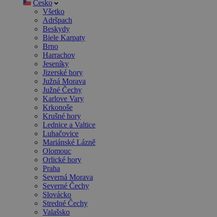
Česko
Všetko
Adršpach
Beskydy
Biele Karpaty
Brno
Harrachov
Jeseníky
Jizerské hory
Južná Morava
Južné Čechy
Karlove Vary
Krkonoše
Krušné hory
Lednice a Valtice
Luhačovice
Mariánské Lázně
Olomouc
Orlické hory
Praha
Severná Morava
Severné Čechy
Slovácko
Stredné Čechy
Valašsko