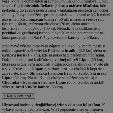
veže
, ktorá je dominantou aj symbolom Českého Krumlova. Oplatí
sa vidieť aj
letohrádok Bellarie
(1 km) a
otáčavé hľadisko
, kde
prebiehajú divadelné predstavenia v unikátnom prostredí zámockej
záhrady. Pobyt si môžete spestriť aj návštevou krumlovských múzeí,
ako je napríklad
múzeum tortúry
(50 m),
múzeum voskových
figurín
(160 m), múzeum vltavínov (70 m) alebo múzeum
historických motocyklov (100 m). Netradičným zážitkom je aj
prehliadka grafitovej bane
v hĺbke 70 m pod povrchom mesta,
ktorá poskytuje ukážku ťažby a zvezenie banským vláčikom.
Zaujímavé výletné ciele však nájdete aj v okolí. Z centra mesta si
môžete spraviť peší výlet ku
Ptačiemu hrádku
(2,2 km) alebo na
Krížovú horu
(1,7 km), kde sa pokocháte parádnymi výhľadmi.
Ďaleko to nie je ani k obľúbenej
vodnej nádrži Lipno
(25 km),
ktorá poskytuje veľa možností vyžitia počas celého roka. V lete ide
o skvelé miesto na
kúpanie
, v zime si zas na okolitých kopcoch
zalyžujete, a to v
Ski parku Frymburk
(30 km) alebo
Ski areáli
Lipno
(32 km). Na nádrž a jej okolie sa môžete pozrieť aj z
Chodníka v korunách stromov Lipno
(50 km) alebo si urobiť
výlet na
hrad Vítkův kámen
(33 km).
Kde budete spať?
Ubytovaní budete v
dvojlôžkovej izbe s vlastnou kúpeľňou
. K
vybaveniu izby patrí televízor, WiFi pripojenie a set na prípravu