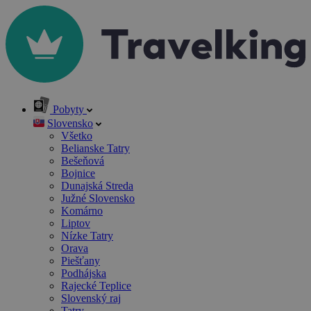
Pobyty
Slovensko
Všetko
Belianske Tatry
Bešeňová
Bojnice
Dunajská Streda
Južné Slovensko
Komárno
Liptov
Nízke Tatry
Orava
Piešťany
Podhájska
Rajecké Teplice
Slovenský raj
Tatry