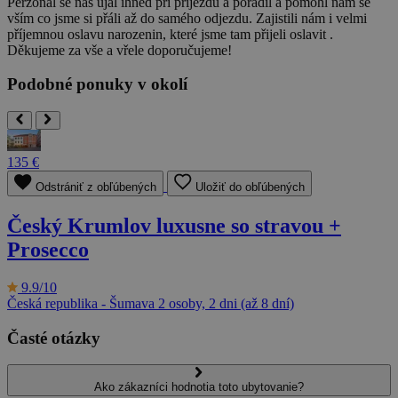
Perzonál se nás ujal ihned při příjezdu a poradil a pomohl nám se
vším co jsme si přáli až do samého odjezdu. Zajistili nám i velmi
příjemnou oslavu narozenin, které jsme tam přijeli oslavit .
Děkujeme za vše a vřele doporučujeme!
Podobné ponuky v okolí
135 €
Odstrániť z obľúbených
Uložiť do obľúbených
Český Krumlov luxusne so stravou +
Prosecco
9.9/10
Česká republika - Šumava
2 osoby, 2 dni (až 8 dní)
Časté otázky
Ako zákazníci hodnotia toto ubytovanie?