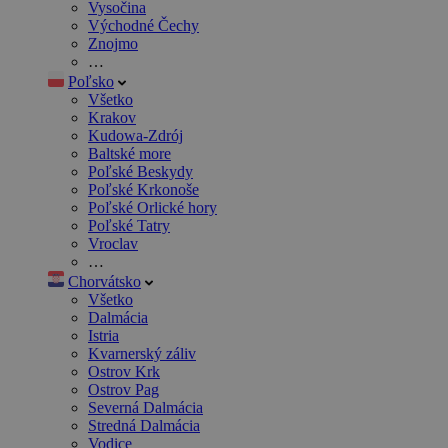
Vysočina
Východné Čechy
Znojmo
…
Poľsko
Všetko
Krakov
Kudowa-Zdrój
Baltské more
Poľské Beskydy
Poľské Krkonoše
Poľské Orlické hory
Poľské Tatry
Vroclav
…
Chorvátsko
Všetko
Dalmácia
Istria
Kvarnerský záliv
Ostrov Krk
Ostrov Pag
Severná Dalmácia
Stredná Dalmácia
Vodice