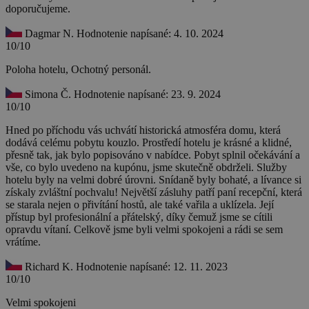
doporučujeme.
Dagmar N.
Hodnotenie napísané: 4. 10. 2024
10/10
Poloha hotelu, Ochotný personál.
Simona Č.
Hodnotenie napísané: 23. 9. 2024
10/10
Hned po příchodu vás uchvátí historická atmosféra domu, která
dodává celému pobytu kouzlo. Prostředí hotelu je krásné a klidné,
přesně tak, jak bylo popisováno v nabídce. Pobyt splnil očekávání a
vše, co bylo uvedeno na kupónu, jsme skutečně obdrželi. Služby
hotelu byly na velmi dobré úrovni. Snídaně byly bohaté, a lívance si
získaly zvláštní pochvalu! Největší zásluhy patří paní recepční, která
se starala nejen o přivítání hostů, ale také vařila a uklízela. Její
přístup byl profesionální a přátelský, díky čemuž jsme se cítili
opravdu vítaní. Celkově jsme byli velmi spokojeni a rádi se sem
vrátíme.
Richard K.
Hodnotenie napísané: 12. 11. 2023
10/10
Velmi spokojeni