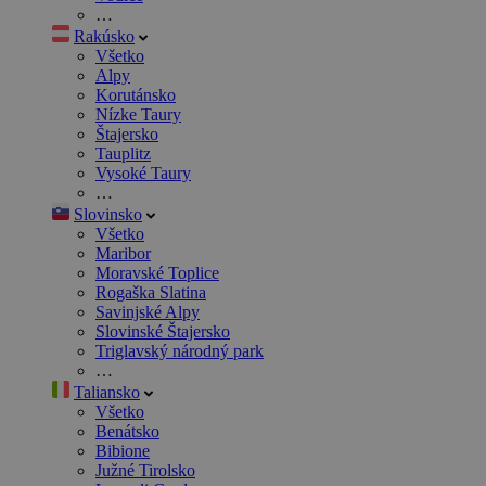
…
Rakúsko
Všetko
Alpy
Korutánsko
Nízke Taury
Štajersko
Tauplitz
Vysoké Taury
…
Slovinsko
Všetko
Maribor
Moravské Toplice
Rogaška Slatina
Savinjské Alpy
Slovinské Štajersko
Triglavský národný park
…
Taliansko
Všetko
Benátsko
Bibione
Južné Tirolsko