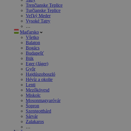
Trenčianske Teplice
Turčianske Teplice
Veľký Meder
Vysoké Tatry
…
Maďarsko
Všetko
Balaton
Bogács
Budapešť
Bük
Eger (Jáger)
Győr
Hajdúszoboszló
Hévíz a okolie
Lenti
Mezőkövesd
Miskolc
Mosonmagyaróvár
Šopron
Szentgotthárd
Sárvár
Zalakaros
…