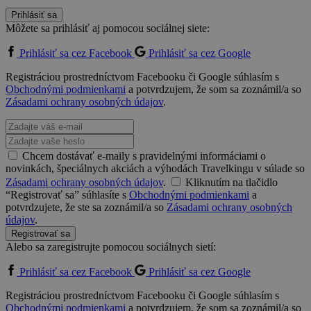
Prihlásiť sa
Môžete sa prihlásiť aj pomocou sociálnej siete:
Prihlásiť sa cez Facebook
Prihlásiť sa cez Google
Registráciou prostredníctvom Facebooku či Google súhlasím s
Obchodnými podmienkami
a potvrdzujem, že som sa zoznámil/a so
Zásadami ochrany osobných údajov
.
Chcem dostávať e-maily s pravidelnými informáciami o
novinkách, špeciálnych akciách a výhodách Travelkingu v súlade so
Zásadami ochrany osobných údajov
.
Kliknutím na tlačidlo
“Registrovať sa” súhlasíte s
Obchodnými podmienkami
a
potvrdzujete, že ste sa zoznámil/a so
Zásadami ochrany osobných
údajov
.
Registrovať sa
Alebo sa zaregistrujte pomocou sociálnych sietí:
Prihlásiť sa cez Facebook
Prihlásiť sa cez Google
Registráciou prostredníctvom Facebooku či Google súhlasím s
Obchodnými podmienkami
a potvrdzujem, že som sa zoznámil/a so