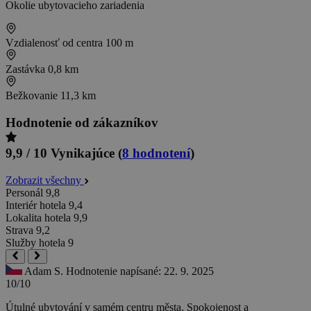
Okolie ubytovacieho zariadenia
Vzdialenosť od centra
100 m
Zastávka
0,8 km
Bežkovanie
11,3 km
Hodnotenie od zákazníkov
9,9 / 10
Vynikajúce
(
8 hodnotení
)
Zobrazit všechny
Personál
9,8
Interiér hotela
9,4
Lokalita hotela
9,9
Strava
9,2
Služby hotela
9
Adam S.
Hodnotenie napísané: 22. 9. 2025
10/10
Útulné ubytování v samém centru města. Spokojenost a