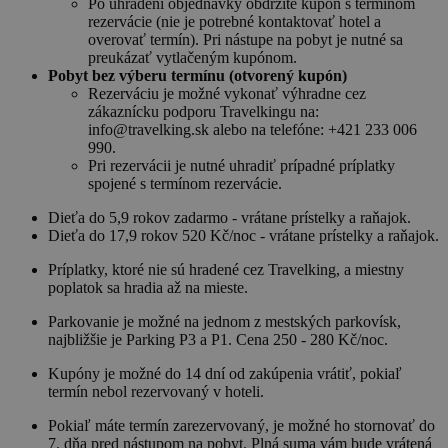
Po uhradení objednávky obdržíte kupón s termínom
rezervácie (nie je potrebné kontaktovať hotel a
overovať termín). Pri nástupe na pobyt je nutné sa
preukázať vytlačeným kupónom.
Pobyt bez výberu termínu (otvorený kupón)
Rezerváciu je možné vykonať výhradne cez
zákaznícku podporu Travelkingu na:
info@travelking.sk alebo na telefóne: +421 233 006
990.
Pri rezervácii je nutné uhradiť prípadné príplatky
spojené s termínom rezervácie.
Dieťa do 5,9 rokov zadarmo - vrátane prístelky a raňajok.
Dieťa do 17,9 rokov 520 Kč/noc - vrátane prístelky a raňajok.
Príplatky, ktoré nie sú hradené cez Travelking, a miestny
poplatok sa hradia až na mieste.
Parkovanie je možné na jednom z mestských parkovísk,
najbližšie je Parking P3 a P1. Cena 250 - 280 Kč/noc.
Kupóny je možné do 14 dní od zakúpenia vrátiť, pokiaľ
termín nebol rezervovaný v hoteli.
Pokiaľ máte termín zarezervovaný, je možné ho stornovať do
7. dňa pred nástupom na pobyt. Plná suma vám bude vrátená