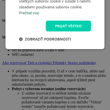
všetkých súborov cookie v súlade s našimi
zásadami používania súborov cookie.
Ubytovanie pre dve osoby v izbe Standard v Penzióne Pod
Radnicí
Prečítať viac
Strava:
PRIJAŤ VŠETKO
Raňajky formou bufetu počas celej doby pobytu pre dvoch
Služby:
ZOBRAZIŤ PODROBNOSTI
Fľaša vína v izbe
Set na prípravu kávy a čaju v izbe
WiFi zadarmo
Ako rezervovať
Deti a cestujúci
Príplatky
Storno podmienky
V prípade využitia procedúr, či už v cene balíčka, alebo nad
jeho rámec, si, prosím, rezervujte termín, a to e-mailom alebo
telefonicky na recepcii ubytovania, aspoň týždeň pred
uskutočnením pobytu.
Pobyt s výberom termínu (online rezervácie)
U online rezervácií si môžete termín záväzne
rezervovať už pri zakúpení kupónu. Zvoľte
požadovanú variantu kupónu a cez tlačidlo “Vybrať
termín” označte požadovaný termín rezervácie.