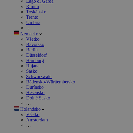
Lago di Garda
Rimini
Toskánsko
Trento
Umbria
…
Nemecko
Všetko
Bavorsko
Berlín
Düsseldorf
Hamburg
Rujana
Sasko
Schwarzwald
Bádensko-Württembersko
Durínsko
Hesensko
Dolné Sasko
…
Holandsko
Všetko
Amsterdam
…