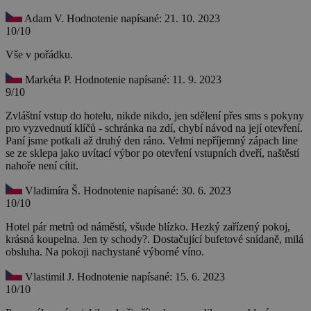
Adam V.
Hodnotenie napísané: 21. 10. 2023
10/10
Vše v pořádku.
Markéta P.
Hodnotenie napísané: 11. 9. 2023
9/10
Zvláštní vstup do hotelu, nikde nikdo, jen sdělení přes sms s pokyny
pro vyzvednutí klíčů - schránka na zdí, chybí návod na její otevření.
Paní jsme potkali až druhý den ráno. Velmi nepříjemný zápach line
se ze sklepa jako uvítací výbor po otevření vstupních dveří, naštěstí
nahoře není cítit.
Vladimíra Š.
Hodnotenie napísané: 30. 6. 2023
10/10
Hotel pár metrů od náměstí, všude blízko. Hezký zařízený pokoj,
krásná koupelna. Jen ty schody?. Dostačující bufetové snídaně, milá
obsluha. Na pokoji nachystané výborné víno.
Vlastimil J.
Hodnotenie napísané: 15. 6. 2023
10/10