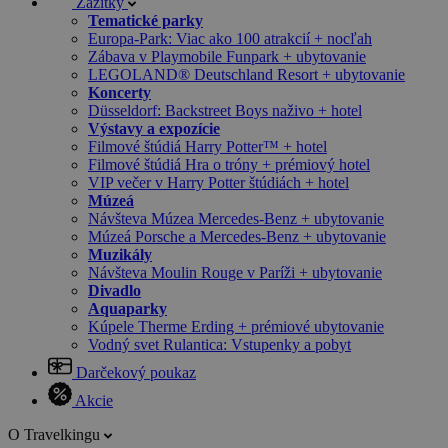
Zážitky
Tematické parky
Europa-Park: Viac ako 100 atrakcií + nocľah
Zábava v Playmobile Funpark + ubytovanie
LEGOLAND® Deutschland Resort + ubytovanie
Koncerty
Düsseldorf: Backstreet Boys naživo + hotel
Výstavy a expozície
Filmové štúdiá Harry Potter™ + hotel
Filmové štúdiá Hra o tróny + prémiový hotel
VIP večer v Harry Potter štúdiách + hotel
Múzeá
Návšteva Múzea Mercedes-Benz + ubytovanie
Múzeá Porsche a Mercedes-Benz + ubytovanie
Muzikály
Návšteva Moulin Rouge v Paríži + ubytovanie
Divadlo
Aquaparky
Kúpele Therme Erding + prémiové ubytovanie
Vodný svet Rulantica: Vstupenky a pobyt
Darčekový poukaz
Akcie
O Travelkingu