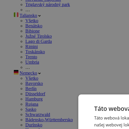
Triglavský národný park
…
Taliansko
Všetko
Benátsko
Bibione
Južné Tirolsko
Lago di Garda
Rimini
Toskánsko
Trento
Umbria
…
Nemecko
Všetko
Bavorsko
Berlín
Düsseldorf
Hamburg
Rujana
Táto webová
Sasko
Schwarzwald
Táto webová lokal
Bádensko-Württembersko
našej webovej lok
Durínsko