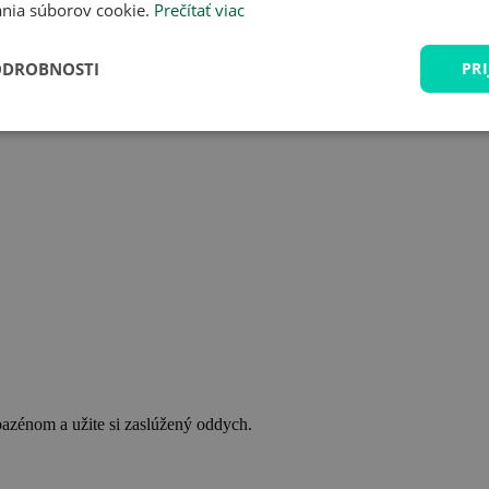
nia súborov cookie.
Prečítať viac
ODROBNOSTI
PRI
bazénom a užite si zaslúžený oddych.