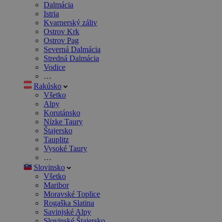
Dalmácia
Istria
Kvarnerský záliv
Ostrov Krk
Ostrov Pag
Severná Dalmácia
Stredná Dalmácia
Vodice
…
Rakúsko
Všetko
Alpy
Korutánsko
Nízke Taury
Štajersko
Tauplitz
Vysoké Taury
…
Slovinsko
Všetko
Maribor
Moravské Toplice
Rogaška Slatina
Savinjské Alpy
Slovinské Štajersko