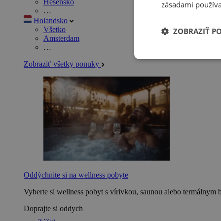
Hesensko
zásadami používa
…
Holandsko
Všetko
ZOBRAZIŤ P
Amsterdam
…
Zobraziť všetky ponuky
Oddýchnite si na wellness pobyte
Vyberte si wellness pobyt s vírivkou, saunou alebo termálnym 
Doprajte si oddych