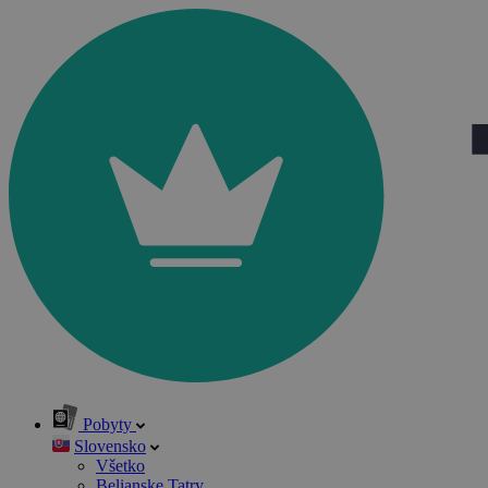
Pobyty
Slovensko
Všetko
Belianske Tatry