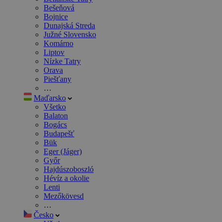
Bešeňová
Bojnice
Dunajská Streda
Južné Slovensko
Komárno
Liptov
Nízke Tatry
Orava
Piešťany
…
Maďarsko
Všetko
Balaton
Bogács
Budapešť
Bük
Eger (Jáger)
Győr
Hajdúszoboszló
Hévíz a okolie
Lenti
Mezőkövesd
…
Česko