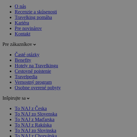
O nás
Recenzie a skúsenosti
Travelking pomáha
Kariéra
Pre novinárov
Kontakt
Pre zákazníkov
Časté otázky
Benefity
Hotely na Travelkingu
Cestovné poistenie
Travelpedia
Vernostný program
Osobne overené pobyty
Inšpirujte sa
To NAJ z Česka
To NAJ zo Slovenska
To NAJ z Maďarska
To NAJ z Rakúska
To NAJ zo Slovinska
To NAJ z Chorvátska