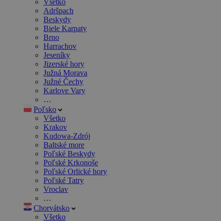
Všetko
Adršpach
Beskydy
Biele Karpaty
Brno
Harrachov
Jeseníky
Jizerské hory
Južná Morava
Južné Čechy
Karlove Vary
…
Poľsko
Všetko
Krakov
Kudowa-Zdrój
Baltské more
Poľské Beskydy
Poľské Krkonoše
Poľské Orlické hory
Poľské Tatry
Vroclav
…
Chorvátsko
Všetko