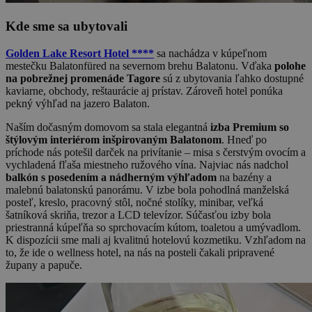
Kde sme sa ubytovali
Golden Lake Resort Hotel ****
sa nachádza v kúpeľnom
mestečku Balatonfüred na severnom brehu Balatonu. Vďaka
polohe
na pobrežnej promenáde Tagore
sú z ubytovania ľahko dostupné
kaviarne, obchody, reštaurácie aj prístav. Zároveň hotel ponúka
pekný výhľad na jazero Balaton.
Naším dočasným domovom sa stala elegantná
izba Premium so
štýlovým interiérom inšpirovaným Balatonom
. Hneď po
príchode nás potešil darček na privítanie – misa s čerstvým ovocím a
vychladená fľaša miestneho ružového vína. Najviac nás nadchol
balkón s posedením a nádherným výhľadom
na bazény a
malebnú balatonskú panorámu. V izbe bola pohodlná manželská
posteľ, kreslo, pracovný stôl, nočné stolíky, minibar, veľká
šatníková skriňa, trezor a LCD televízor. Súčasťou izby bola
priestranná kúpeľňa so sprchovacím kútom, toaletou a umývadlom.
K dispozícii sme mali aj kvalitnú hotelovú kozmetiku. Vzhľadom na
to, že ide o wellness hotel, na nás na posteli čakali pripravené
župany a papuče.