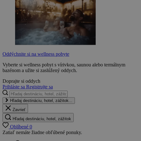
Oddýchnite si na wellness pobyte
Vyberte si wellness pobyt s vírivkou, saunou alebo termálnym
bazénom a užite si zaslúžený oddych.
Doprajte si oddych
Prihláste sa
Registrujte sa
Hľadaj destináciu, hotel, zážitok...
Zavrieť
Hľadaj destináciu, hotel, zážitok
Oblíbené
0
Zatiaľ nemáte žiadne obľúbené ponuky.