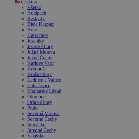
Česko
Všetko
Adršpach
Beskydy
Biele Karpaty
Brno
Harrachov
Jeseníky
Jizerské hory
Južná Morava
Južné Čechy
Karlove Vary
Krkonoše
Krušné hory
Lednice a Valtice
Luhačovice
Mariánské Lázně
Olomouc
Orlické hory
Praha
Severná Morava
Severné Čechy
Slovácko
Stredné Čechy
Valašsko