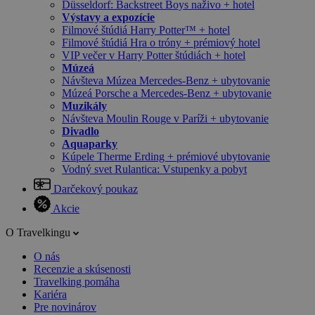
Düsseldorf: Backstreet Boys naživo + hotel
Výstavy a expozície
Filmové štúdiá Harry Potter™ + hotel
Filmové štúdiá Hra o tróny + prémiový hotel
VIP večer v Harry Potter štúdiách + hotel
Múzeá
Návšteva Múzea Mercedes-Benz + ubytovanie
Múzeá Porsche a Mercedes-Benz + ubytovanie
Muzikály
Návšteva Moulin Rouge v Paríži + ubytovanie
Divadlo
Aquaparky
Kúpele Therme Erding + prémiové ubytovanie
Vodný svet Rulantica: Vstupenky a pobyt
Darčekový poukaz
Akcie
O Travelkingu
O nás
Recenzie a skúsenosti
Travelking pomáha
Kariéra
Pre novinárov