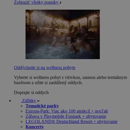
Zobraziť všetky ponuky
Oddýchnite si na wellness pobyte
Vyberte si wellness pobyt s vírivkou, saunou alebo termálnym
bazénom a užite si zaslúžený oddych.
Doprajte si oddych
Zážitky
Tematické parky
Europa-Park: Viac ako 100 atrakcií + nocľah
Zábava v Playmobile Funpark + ubytovanie
LEGOLAND® Deutschland Resort + ubytovanie
Koncerty