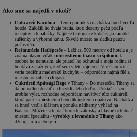
Ako sme sa najedli v okolí?
Cukráreň Karolína
– Tento podnik sa nachádza hneď vedľa
hotela. Založili ho dvaja bratia, ktorí dezerty pečú podľa
receptov ich babičky. Nájdete tu domáce koláče, „scramble“
sušienky a výbornú kávu. Skvelé miesto na sladkú pauzu
počas dňa.
Reštaurácia Hatlépcsős
– Leží asi 500 metrov od hotela a je
známa hlavne vďaka
obrovskému toastu so špikom
. Ja
osobne ho nemusím, ale priateľ ho ochutnal a moja rodina si
ho dáva zakaždým, keď sem v lete zájdeme. V reštaurácii
varia tradičnú maďarskú kuchyňu – odporúčam najmä filé z
miestneho zubáča (fogas).
Cukráreň Apátsági Rege
v Tihany – Do mestečka Tihany sa
dá pohodlne dostať na bicykli alebo loďou. Pokiaľ si sem
urobíte výlet, rozhodne odporúčam navštíviť túto cukráreň,
ktorá patrí k miestnemu benediktínskemu opátstvu. Nachádza
sa hneď vedľa kláštora a ponúka nádherný výhľad na
Balaton. Môžete si tu dať brunch, zákusky a hlavne ochutnať
miestnu špecialitu -
výrobky z levandule z Tihany
ako
džem, sirup alebo gin.