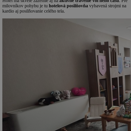
Hotel má skvelé zázemie aj na
aktívne trávenie voľného času
. Pre
milovníkov pohybu je tu
hotelová posilňovňa
vybavená strojmi na
kardio aj posilňovanie celého tela.