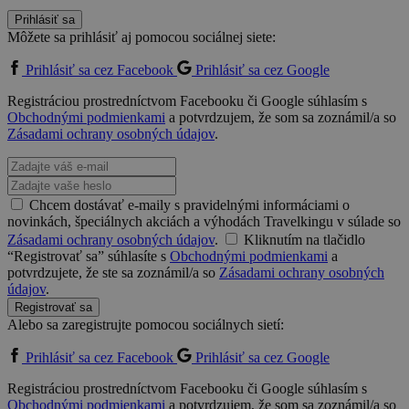
Prihlásiť sa
Môžete sa prihlásiť aj pomocou sociálnej siete:
Prihlásiť sa cez Facebook
Prihlásiť sa cez Google
Registráciou prostredníctvom Facebooku či Google súhlasím s
Obchodnými podmienkami
a potvrdzujem, že som sa zoznámil/a so
Zásadami ochrany osobných údajov
.
Chcem dostávať e-maily s pravidelnými informáciami o
novinkách, špeciálnych akciách a výhodách Travelkingu v súlade so
Zásadami ochrany osobných údajov
.
Kliknutím na tlačidlo
“Registrovať sa” súhlasíte s
Obchodnými podmienkami
a
potvrdzujete, že ste sa zoznámil/a so
Zásadami ochrany osobných
údajov
.
Registrovať sa
Alebo sa zaregistrujte pomocou sociálnych sietí:
Prihlásiť sa cez Facebook
Prihlásiť sa cez Google
Registráciou prostredníctvom Facebooku či Google súhlasím s
Obchodnými podmienkami
a potvrdzujem, že som sa zoznámil/a so