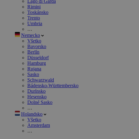
Lago di Garda
Rimini
Toskánsko
Trento
Umbria
…
Nemecko
Všetko
Bavorsko
Berlín
Düsseldorf
Hamburg
Rujana
Sasko
Schwarzwald
Bádensko-Württembersko
Durínsko
Hesensko
Dolné Sasko
…
Holandsko
Všetko
Amsterdam
…