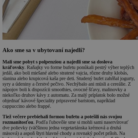
Ako sme sa v ubytovaní najedli?
Mali sme pobyt s polpenziou a najedli sme sa doslova
kráľovsky
. Raňajky vo forme bufetu ponúkali pestrý výber teplých
jedál, ako boli miešané alebo stratené vajcia, rôzne druhy klobás,
slanina alebo krupicová kaša pre deti. Studený bufet zahŕňal jogurty,
syry a údeniny a čerstvé pečivo. Nechýbalo ani müsli a cereálie. Z
nápojov boli k dispozícii smoothies, ovocné šťavy, malinovky a
niekoľko druhov kávy z automatu. Za malý príplatok bolo možné
objednať kávové špeciality pripravené baristom, napríklad
cappuccino alebo frappé.
Tiež večere prebiehali formou bufetu a potešili nás svojou
rozmanitosťou
. Podľa ľubovôle sme si mohli sami naservírovať
dve polievky (väčšinou jedna vegetariánska krémová a druhá
mäsová) a aspoň štyri hlavné chody a rovnaký počet príloh. Na