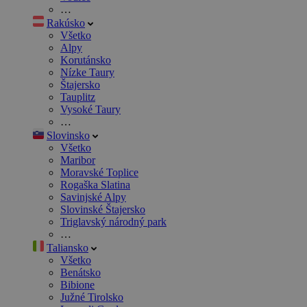
…
Rakúsko
Všetko
Alpy
Korutánsko
Nízke Taury
Štajersko
Tauplitz
Vysoké Taury
…
Slovinsko
Všetko
Maribor
Moravské Toplice
Rogaška Slatina
Savinjské Alpy
Slovinské Štajersko
Triglavský národný park
…
Taliansko
Všetko
Benátsko
Bibione
Južné Tirolsko