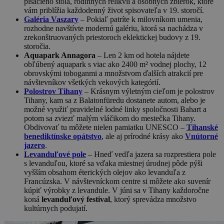
písacieho stola, rodinných relikvií a osobných zbierok, ktoré
vám priblížia každodenný život spisovateľa v 19. storočí.
Galéria Vaszary
– Pokiaľ patríte k milovníkom umenia,
rozhodne navštívte modernú galériu, ktorá sa nachádza v
zrekonštruovaných priestoroch eklektickej budovy z 19.
storočia.
Aquapark Annagora
– Len 2 km od hotela nájdete
obľúbený aquapark s viac ako 2400 m² vodnej plochy, 12
obrovskými toboganmi a množstvom ďalších atrakcií pre
návštevníkov všetkých vekových kategórií.
Polostrov Tihany
– Krásnym výletným cieľom je polostrov
Tihany, kam sa z Balatonfüredu dostanete autom, alebo je
možné využiť pravidelné lodné linky spoločnosti Bahart a
potom sa zviezť malým vláčikom do mestečka Tihany.
Obdivovať tu môžete nielen pamiatku UNESCO –
Tihanské
benediktínske opátstvo
, ale aj prírodné krásy ako
Vnútorné
jazero
.
Levanduľové pole
– Hneď vedľa jazera sa rozprestiera pole
s levanduľou, ktoré sa vďaka miestnej úrodnej pôde pýši
vyšším obsahom éterických olejov ako levanduľa z
Francúzska. V návštevníckom centre si môžete ako suvenír
kúpiť výrobky z levandule. V júni sa v Tihany každoročne
koná
levanduľový festival
, ktorý sprevádza množstvo
kultúrnych podujatí.