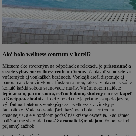
Aké bolo wellness centrum v hoteli?
Miestom ako stvoreným na odpočinok a relaxáciu je
priestranné a
skvele vybavené wellness centrum Venus
. Zaplávať si môžete vo
vnútorných aj vonkajších bazénoch. Vonkajší areál disponuje aj
panoramatickou vírivkou a fínskou saunou, kde sa v hlavnej sezóne
konajú každú sobotu saunovacie rituály. Vnútri potom nájdete
tepidárium, parnú saunu, soľnú kabínu, studený rímsky kúpeľ
a Kneippov chodník
. Hoci z hotela nie je priamy vstup do jazera,
výhľad na Balaton z vonkajšej časti wellness a z vírivky je
fantastický. Voda vo vonkajších bazénoch bola síce trochu
chladnejšia, ale v horúcom počasí nás krásne osviežila. Nad rámec
balíčka sme si dopriali
masáž aromatickým olejom
, čo bol veľmi
príjemný zážitok.