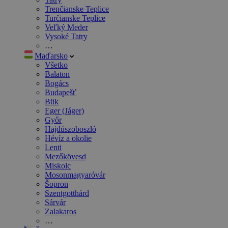
Trenčianske Teplice
Turčianske Teplice
Veľký Meder
Vysoké Tatry
…
Maďarsko
Všetko
Balaton
Bogács
Budapešť
Bük
Eger (Jáger)
Győr
Hajdúszoboszló
Hévíz a okolie
Lenti
Mezőkövesd
Miskolc
Mosonmagyaróvár
Šopron
Szentgotthárd
Sárvár
Zalakaros
…