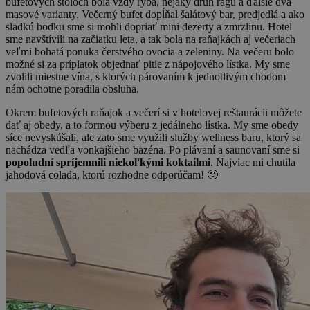
bufetových stoloch bola vždy ryba, nejaký druh ragú a ďalšie dva
masové varianty. Večerný bufet dopĺňal šalátový bar, predjedlá a ako
sladkú bodku sme si mohli dopriať mini dezerty a zmrzlinu. Hotel
sme navštívili na začiatku leta, a tak bola na raňajkách aj večeriach
veľmi bohatá ponuka čerstvého ovocia a zeleniny. Na večeru bolo
možné si za príplatok objednať pitie z nápojového lístka. My sme
zvolili miestne vína, s ktorých párovaním k jednotlivým chodom
nám ochotne poradila obsluha.
Okrem bufetových raňajok a večerí si v hotelovej reštaurácii môžete
dať aj obedy, a to formou výberu z jedálneho lístka. My sme obedy
síce nevyskúšali, ale zato sme využili služby wellness baru, ktorý sa
nachádza vedľa vonkajšieho bazéna. Po plávaní a saunovaní sme si
popoludní spríjemnili niekoľkými koktailmi
. Najviac mi chutila
jahodová colada, ktorú rozhodne odporúčam! 🙂