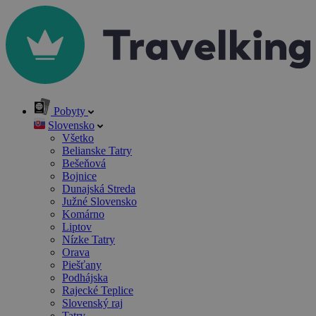
Pobyty
Slovensko
Všetko
Belianske Tatry
Bešeňová
Bojnice
Dunajská Streda
Južné Slovensko
Komárno
Liptov
Nízke Tatry
Orava
Piešťany
Podhájska
Rajecké Teplice
Slovenský raj
Tatry