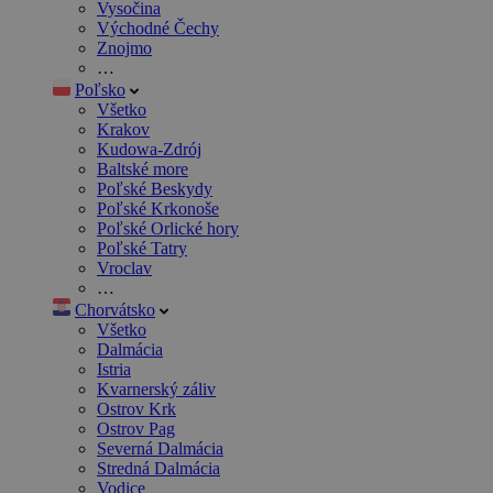
Vysočina
Východné Čechy
Znojmo
…
Poľsko
Všetko
Krakov
Kudowa-Zdrój
Baltské more
Poľské Beskydy
Poľské Krkonoše
Poľské Orlické hory
Poľské Tatry
Vroclav
…
Chorvátsko
Všetko
Dalmácia
Istria
Kvarnerský záliv
Ostrov Krk
Ostrov Pag
Severná Dalmácia
Stredná Dalmácia
Vodice