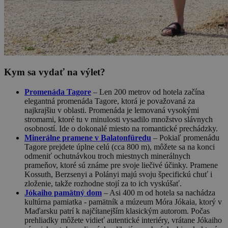
Kym sa vydať na výlet?
Promenáda Tagore
– Len 200 metrov od hotela začína
elegantná promenáda Tagore, ktorá je považovaná za
najkrajšiu v oblasti. Promenáda je lemovaná vysokými
stromami, ktoré tu v minulosti vysadilo množstvo slávnych
osobností. Ide o dokonalé miesto na romantické prechádzky.
Minerálne pramene v Balatonfüredu
– Pokiaľ promenádu ​​
Tagore prejdete úplne celú (cca 800 m), môžete sa na konci
odmeniť ochutnávkou troch miestnych minerálnych
prameňov, ktoré sú známe pre svoje liečivé účinky. Pramene
Kossuth, Berzsenyi a Polányi majú svoju špecifickú chuť i
zloženie, takže rozhodne stojí za to ich vyskúšať.
Jókaiho pamätný dom
– Asi 400 m od hotela sa nachádza
kultúrna pamiatka - pamätník a múzeum Móra Jókaia, ktorý v
Maďarsku patrí k najčítanejším klasickým autorom. Počas
prehliadky môžete vidieť autentické interiéry, vrátane Jókaiho