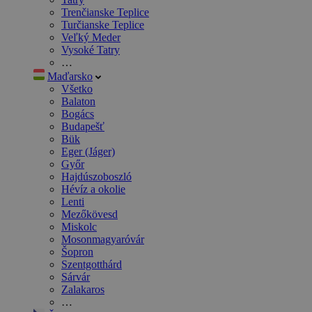
Trenčianske Teplice
Turčianske Teplice
Veľký Meder
Vysoké Tatry
…
Maďarsko
Všetko
Balaton
Bogács
Budapešť
Bük
Eger (Jáger)
Győr
Hajdúszoboszló
Hévíz a okolie
Lenti
Mezőkövesd
Miskolc
Mosonmagyaróvár
Šopron
Szentgotthárd
Sárvár
Zalakaros
…