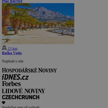
Pláž Bačvice
23 km
Baška Voda
Napísali o nás
Spoločne sme už vybrali