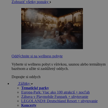
Zobraziť všetky ponuky
Oddýchnite si na wellness pobyte
Vyberte si wellness pobyt s vírivkou, saunou alebo termálnym
bazénom a užite si zaslúžený oddych.
Doprajte si oddych
Zážitky
Tematické parky
Europa-Park: Viac ako 100 atrakcií + nocľah
Zábava v Playmobile Funpark + ubytovanie
LEGOLAND® Deutschland Resort + ubytovanie
Koncerty