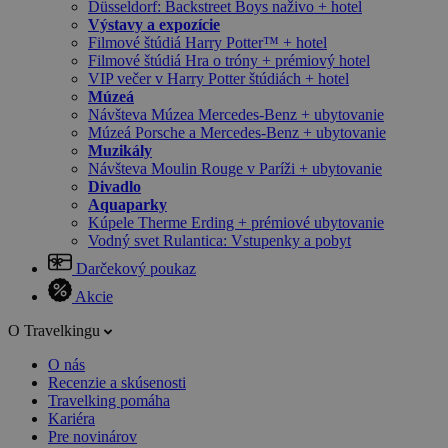
Düsseldorf: Backstreet Boys naživo + hotel
Výstavy a expozície
Filmové štúdiá Harry Potter™ + hotel
Filmové štúdiá Hra o tróny + prémiový hotel
VIP večer v Harry Potter štúdiách + hotel
Múzeá
Návšteva Múzea Mercedes-Benz + ubytovanie
Múzeá Porsche a Mercedes-Benz + ubytovanie
Muzikály
Návšteva Moulin Rouge v Paríži + ubytovanie
Divadlo
Aquaparky
Kúpele Therme Erding + prémiové ubytovanie
Vodný svet Rulantica: Vstupenky a pobyt
Darčekový poukaz
Akcie
O Travelkingu
O nás
Recenzie a skúsenosti
Travelking pomáha
Kariéra
Pre novinárov