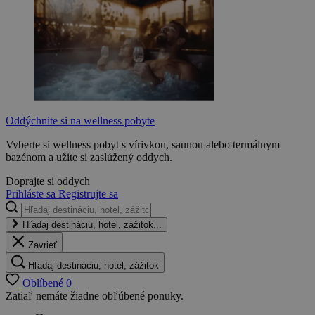
Oddýchnite si na wellness pobyte
Vyberte si wellness pobyt s vírivkou, saunou alebo termálnym
bazénom a užite si zaslúžený oddych.
Doprajte si oddych
Prihláste sa
Registrujte sa
Hľadaj destináciu, hotel, zážitok...
Zavrieť
Hľadaj destináciu, hotel, zážitok
Oblíbené
0
Zatiaľ nemáte žiadne obľúbené ponuky.