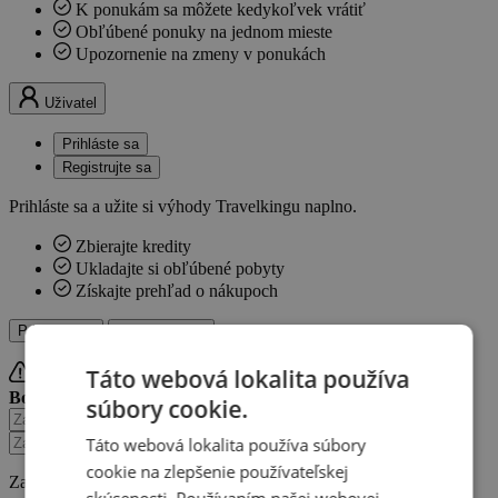
K ponukám sa môžete kedykoľvek vrátiť
Obľúbené ponuky na jednom mieste
Upozornenie na zmeny v ponukách
Uživatel
Prihláste sa
Registrujte sa
Prihláste sa a užite si výhody Travelkingu naplno.
Zbierajte kredity
Ukladajte si obľúbené pobyty
Získajte prehľad o nákupoch
Prihláste sa
Registrujte sa
Táto webová lokalita používa
Bohužiaľ, tieto údaje nie sú správne.
Zabudli ste heslo?
súbory cookie.
Táto webová lokalita používa súbory
cookie na zlepšenie používateľskej
Zabudli ste heslo?
Získajte nové!