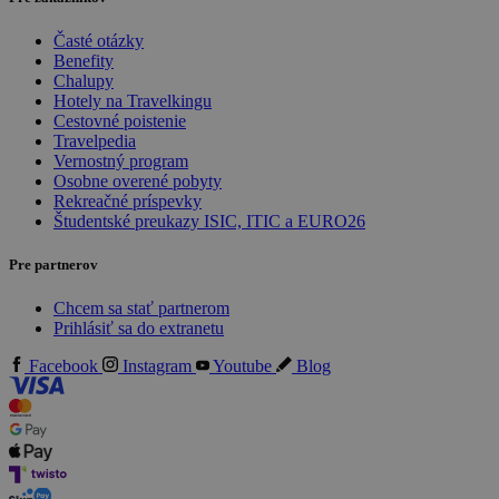
Časté otázky
Benefity
Chalupy
Hotely na Travelkingu
Cestovné poistenie
Travelpedia
Vernostný program
Osobne overené pobyty
Rekreačné príspevky
Študentské preukazy ISIC, ITIC a EURO26
Pre partnerov
Chcem sa stať partnerom
Prihlásiť sa do extranetu
Facebook
Instagram
Youtube
Blog