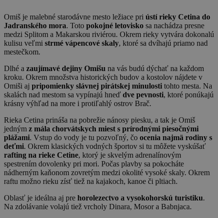
Omiš je malebné starodávne mesto ležiace pri
ústí rieky Cetina do
Jadranského mora
. Toto
pokojné letovisko
sa nachádza presne
medzi Splitom a Makarskou riviérou. Okrem rieky vytvára dokonalú
kulisu veľmi
strmé vápencové skaly
, ktoré sa dvíhajú priamo nad
mestečkom.
Dlhé a
zaujímavé dejiny Omišu
na vás budú dýchať na každom
kroku. Okrem množstva historických budov a kostolov nájdete v
Omiši aj
pripomienky slávnej pirátskej minulosti
tohto mesta. Na
skalách nad mestom sa vypínajú hneď
dve pevnosti
, ktoré ponúkajú
krásny výhľad na more i protiľahlý ostrov Brač.
Rieka Cetina prináša na pobrežie nánosy piesku, a tak je Omiš
jedným
z mála chorvátskych miest s prírodnými piesočnými
plážami
. Vstup do vody je tu pozvoľný, čo
ocenia najmä rodiny s
deťmi
. Okrem klasických vodných športov si tu môžete vyskúšať
rafting na rieke Cetine
, ktorý je skvelým adrenalínovým
spestrením dovolenky pri mori. Počas plavby sa pokocháte
nádherným kaňonom zovretým medzi okolité vysoké skaly. Okrem
raftu možno rieku zísť tiež na kajakoch, kanoe či pltiach.
Oblasť je ideálna aj pre
horolezectvo a vysokohorskú turistiku
.
Na zdolávanie volajú tiež vrcholy Dinara, Mosor a Babnjaca.