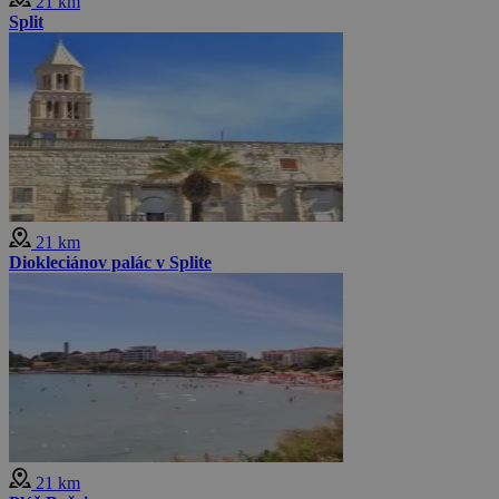
21 km
Split
21 km
Diokleciánov palác v Splite
21 km