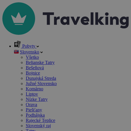
Pobyty
Slovensko
Všetko
Belianske Tatry
Bešeňová
Bojnice
Dunajská Streda
Južné Slovensko
Komárno
Liptov
Nízke Tatry
Orava
Piešťany
Podhájska
Rajecké Teplice
Slovenský raj
Tatry