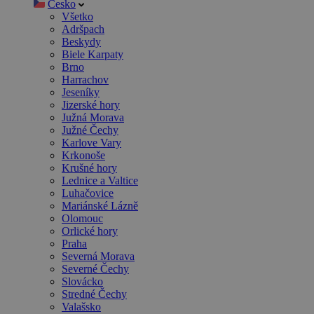
Česko
Všetko
Adršpach
Beskydy
Biele Karpaty
Brno
Harrachov
Jeseníky
Jizerské hory
Južná Morava
Južné Čechy
Karlove Vary
Krkonoše
Krušné hory
Lednice a Valtice
Luhačovice
Mariánské Lázně
Olomouc
Orlické hory
Praha
Severná Morava
Severné Čechy
Slovácko
Stredné Čechy
Valašsko