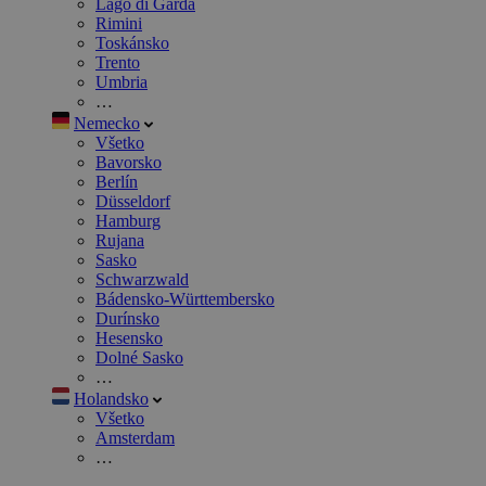
Lago di Garda
Rimini
Toskánsko
Trento
Umbria
…
Nemecko
Všetko
Bavorsko
Berlín
Düsseldorf
Hamburg
Rujana
Sasko
Schwarzwald
Bádensko-Württembersko
Durínsko
Hesensko
Dolné Sasko
…
Holandsko
Všetko
Amsterdam
…