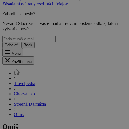
Zásadami ochrany osobných údajov
.
Zabudli ste heslo?
Nevadí! Stačí zadať váš e-mail a my vám pošleme odkaz, kde si
vytvoríte nové.
Odoslať
Back
Menu
Zavřít menu
Travelpedia
Chorvátsko
Stredná Dalmácia
Omiš
Omiš