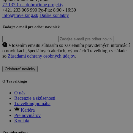
77 137 € na dobročinné projekty
.
+421 233 006 990
Po-Pia: 8:00 - 16:30
info@travelking.sk
Ďalšie kontakty
Zadajte e-mail pre odber noviniek
Vložením emailu súhlasím so zasielaním pravidelných informácií
o novinkách, špeciálnych akciách, výhodách Travelkingu v súlade
so
Zásadami ochrany osobných údajov
.
Odoberať novinky
O Travelkingu
O nás
Recenzie a skúsenosti
Travelking pomáha
Kariéra
Pre novinárov
Kontakt
Pre zákazníkov