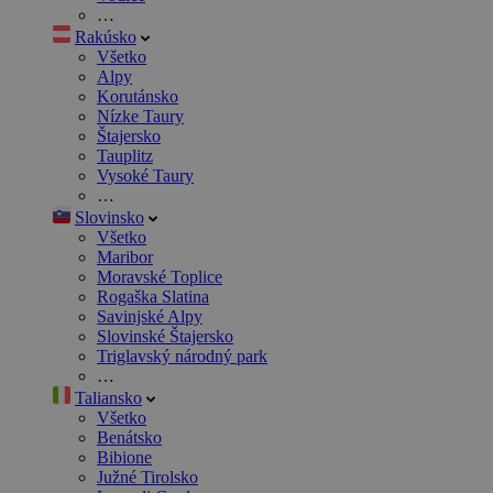
…
Rakúsko
Všetko
Alpy
Korutánsko
Nízke Taury
Štajersko
Tauplitz
Vysoké Taury
…
Slovinsko
Všetko
Maribor
Moravské Toplice
Rogaška Slatina
Savinjské Alpy
Slovinské Štajersko
Triglavský národný park
…
Taliansko
Všetko
Benátsko
Bibione
Južné Tirolsko