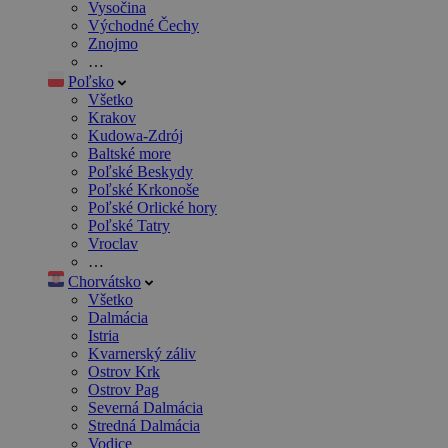
Vysočina
Východné Čechy
Znojmo
…
Poľsko
Všetko
Krakov
Kudowa-Zdrój
Baltské more
Poľské Beskydy
Poľské Krkonoše
Poľské Orlické hory
Poľské Tatry
Vroclav
…
Chorvátsko
Všetko
Dalmácia
Istria
Kvarnerský záliv
Ostrov Krk
Ostrov Pag
Severná Dalmácia
Stredná Dalmácia
Vodice