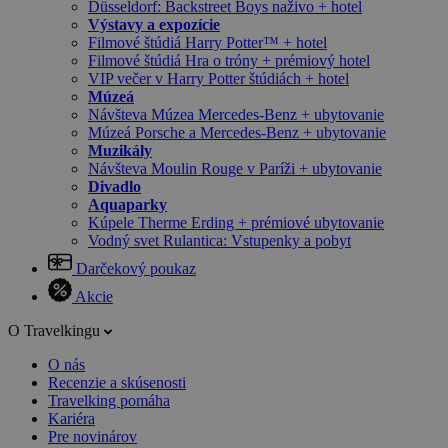
Düsseldorf: Backstreet Boys naživo + hotel
Výstavy a expozície
Filmové štúdiá Harry Potter™ + hotel
Filmové štúdiá Hra o tróny + prémiový hotel
VIP večer v Harry Potter štúdiách + hotel
Múzeá
Návšteva Múzea Mercedes-Benz + ubytovanie
Múzeá Porsche a Mercedes-Benz + ubytovanie
Muzikály
Návšteva Moulin Rouge v Paríži + ubytovanie
Divadlo
Aquaparky
Kúpele Therme Erding + prémiové ubytovanie
Vodný svet Rulantica: Vstupenky a pobyt
Darčekový poukaz
Akcie
O Travelkingu
O nás
Recenzie a skúsenosti
Travelking pomáha
Kariéra
Pre novinárov