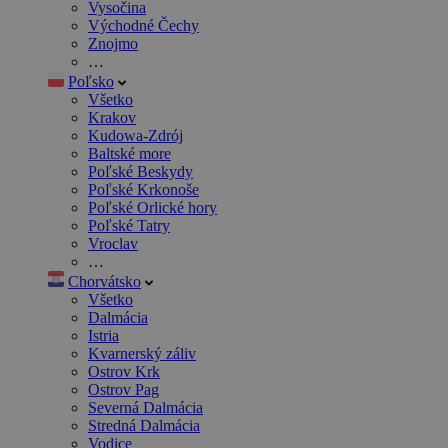
Vysočina
Východné Čechy
Znojmo
…
Poľsko
Všetko
Krakov
Kudowa-Zdrój
Baltské more
Poľské Beskydy
Poľské Krkonoše
Poľské Orlické hory
Poľské Tatry
Vroclav
…
Chorvátsko
Všetko
Dalmácia
Istria
Kvarnerský záliv
Ostrov Krk
Ostrov Pag
Severná Dalmácia
Stredná Dalmácia
Vodice