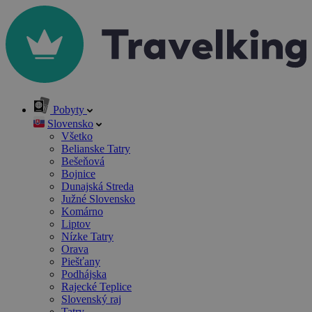
Pobyty
Slovensko
Všetko
Belianske Tatry
Bešeňová
Bojnice
Dunajská Streda
Južné Slovensko
Komárno
Liptov
Nízke Tatry
Orava
Piešťany
Podhájska
Rajecké Teplice
Slovenský raj
Tatry