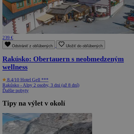
239 €
Odstrániť z obľúbených
Uložiť do obľúbených
Rakúsko: Obertauern s neobmedzeným
wellness
8.4/10
Hotel Gell ***
Rakúsko - Alpy
2 osoby, 3 dni (až 8 dní)
Ďalšie pobyty
Tipy na výlet v okolí