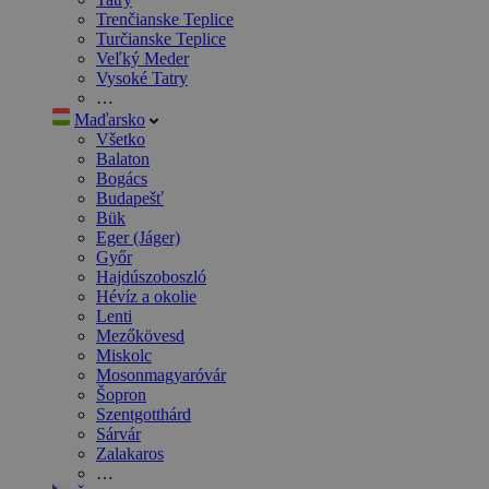
Trenčianske Teplice
Turčianske Teplice
Veľký Meder
Vysoké Tatry
…
Maďarsko
Všetko
Balaton
Bogács
Budapešť
Bük
Eger (Jáger)
Győr
Hajdúszoboszló
Hévíz a okolie
Lenti
Mezőkövesd
Miskolc
Mosonmagyaróvár
Šopron
Szentgotthárd
Sárvár
Zalakaros
…