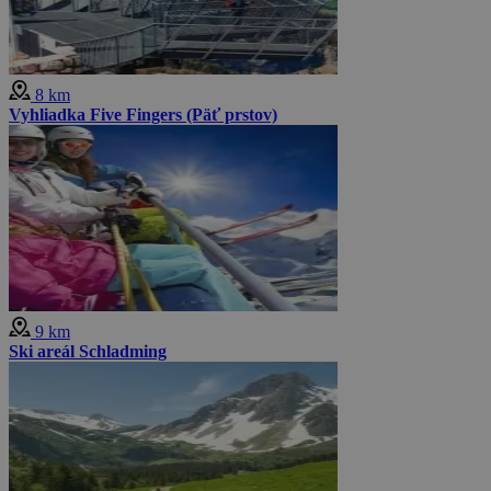
8 km
Vyhliadka Five Fingers (Päť prstov)
9 km
Ski areál Schladming