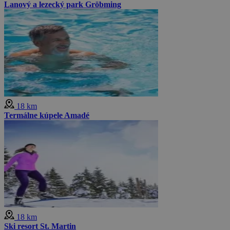
Lanový a lezecký park Gröbming
18 km
Termálne kúpele Amadé
18 km
Ski resort St. Martin