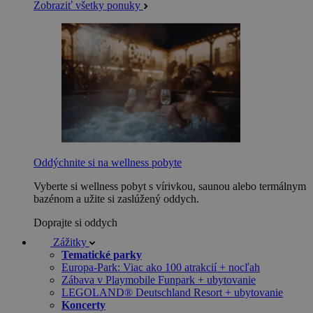
Zobraziť všetky ponuky
Oddýchnite si na wellness pobyte
Vyberte si wellness pobyt s vírivkou, saunou alebo termálnym
bazénom a užite si zaslúžený oddych.
Doprajte si oddych
Zážitky
Tematické parky
Europa-Park: Viac ako 100 atrakcií + nocľah
Zábava v Playmobile Funpark + ubytovanie
LEGOLAND® Deutschland Resort + ubytovanie
Koncerty