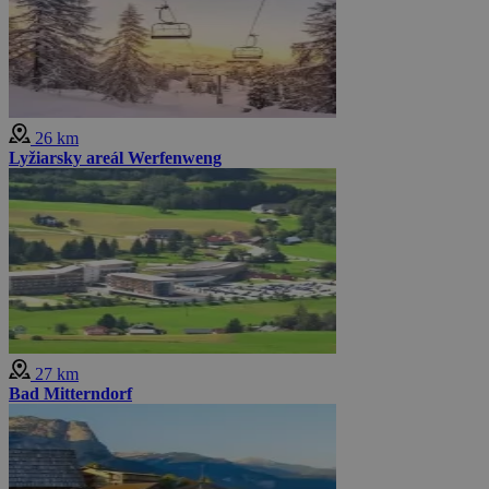
26 km
Lyžiarsky areál Werfenweng
27 km
Bad Mitterndorf