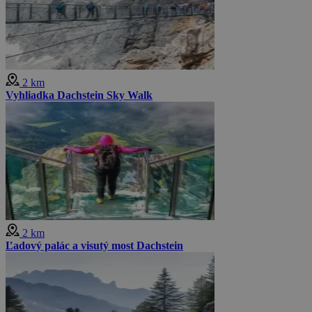
2 km
Vyhliadka Dachstein Sky Walk
2 km
Ľadový palác a visutý most Dachstein