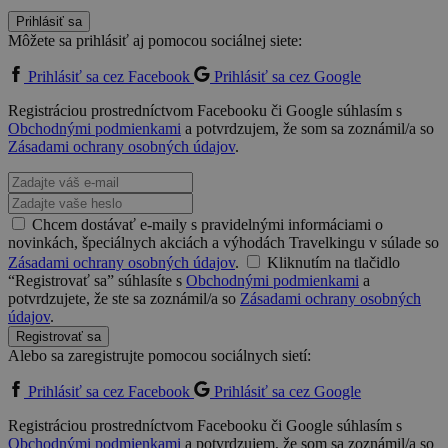
Prihlásiť sa
Môžete sa prihlásiť aj pomocou sociálnej siete:
Prihlásiť sa cez Facebook
Prihlásiť sa cez Google
Registráciou prostredníctvom Facebooku či Google súhlasím s
Obchodnými podmienkami
a potvrdzujem, že som sa zoznámil/a so
Zásadami ochrany osobných údajov
.
Chcem dostávať e-maily s pravidelnými informáciami o
novinkách, špeciálnych akciách a výhodách Travelkingu v súlade so
Zásadami ochrany osobných údajov
.
Kliknutím na tlačidlo
“Registrovať sa” súhlasíte s
Obchodnými podmienkami
a
potvrdzujete, že ste sa zoznámil/a so
Zásadami ochrany osobných
údajov
.
Registrovať sa
Alebo sa zaregistrujte pomocou sociálnych sietí:
Prihlásiť sa cez Facebook
Prihlásiť sa cez Google
Registráciou prostredníctvom Facebooku či Google súhlasím s
Obchodnými podmienkami
a potvrdzujem, že som sa zoznámil/a so