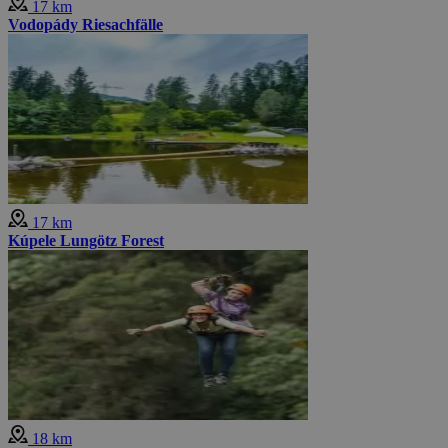
17 km
Vodopády Riesachfälle
17 km
Kúpele Lungötz Forest
18 km