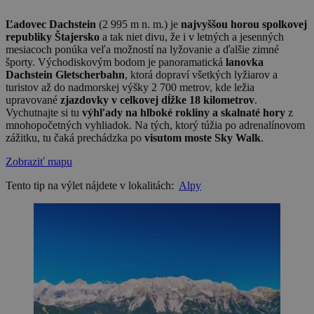
Ľadovec Dachstein
(2 995 m n. m.) je
najvyššou horou spolkovej
republiky Štajersko
a tak niet divu, že i v letných a jesenných
mesiacoch ponúka veľa možností na lyžovanie a ďalšie zimné
športy. Východiskovým bodom je panoramatická
lanovka
Dachstein Gletscherbahn
, ktorá dopraví všetkých lyžiarov a
turistov až do nadmorskej výšky 2 700 metrov, kde ležia
upravované
zjazdovky v celkovej dĺžke 18 kilometrov
.
Vychutnajte si tu
výhľady na hlboké rokliny a skalnaté hory
z
mnohopočetných vyhliadok. Na tých, ktorý túžia po adrenalínovom
zážitku, tu čaká prechádzka po
visutom moste Sky Walk
.
Zobraziť mapu
Tento tip na výlet nájdete v lokalitách:
Alpy