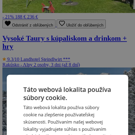
- 21%
188 €
236 €
Odstrániť z obľúbených
Uložiť do obľúbených
Vysoké Taury s kúpaliskom a drinkom +
hry
9.3/10
Landhotel Steindlwirt ***
Rakúsko - Alpy
2 osoby, 3 dni (až 8 dní)
Táto webová lokalita používa
súbory cookie.
Táto webová lokalita používa súbory
cookie na zlepšenie používateľskej
skúsenosti. Používaním našej webovej
lokality vyjadrujete súhlas s používaním