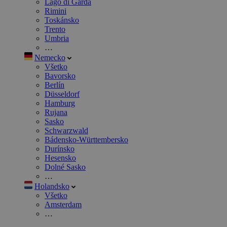
Lago di Garda
Rimini
Toskánsko
Trento
Umbria
…
Nemecko
Všetko
Bavorsko
Berlín
Düsseldorf
Hamburg
Rujana
Sasko
Schwarzwald
Bádensko-Württembersko
Durínsko
Hesensko
Dolné Sasko
…
Holandsko
Všetko
Amsterdam
…