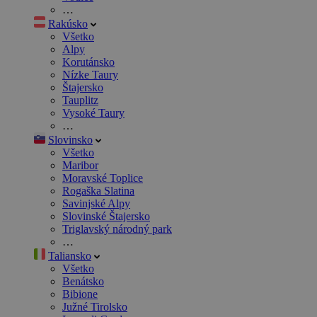
…
Rakúsko
Všetko
Alpy
Korutánsko
Nízke Taury
Štajersko
Tauplitz
Vysoké Taury
…
Slovinsko
Všetko
Maribor
Moravské Toplice
Rogaška Slatina
Savinjské Alpy
Slovinské Štajersko
Triglavský národný park
…
Taliansko
Všetko
Benátsko
Bibione
Južné Tirolsko