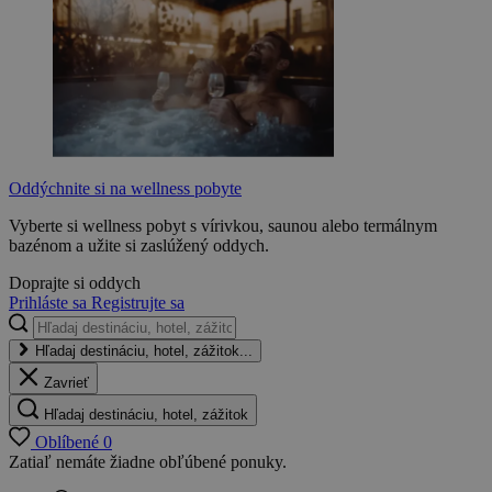
Oddýchnite si na wellness pobyte
Vyberte si wellness pobyt s vírivkou, saunou alebo termálnym
bazénom a užite si zaslúžený oddych.
Doprajte si oddych
Prihláste sa
Registrujte sa
Hľadaj destináciu, hotel, zážitok...
Zavrieť
Hľadaj destináciu, hotel, zážitok
Oblíbené
0
Zatiaľ nemáte žiadne obľúbené ponuky.