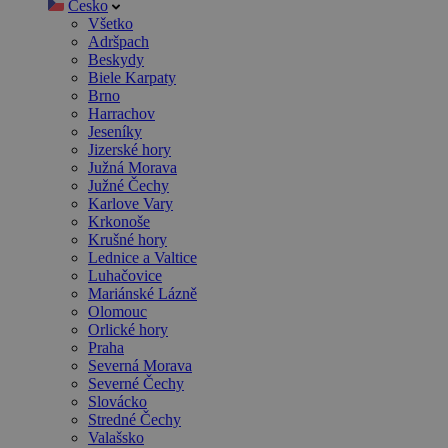
Česko
Všetko
Adršpach
Beskydy
Biele Karpaty
Brno
Harrachov
Jeseníky
Jizerské hory
Južná Morava
Južné Čechy
Karlove Vary
Krkonoše
Krušné hory
Lednice a Valtice
Luhačovice
Mariánské Lázně
Olomouc
Orlické hory
Praha
Severná Morava
Severné Čechy
Slovácko
Stredné Čechy
Valašsko