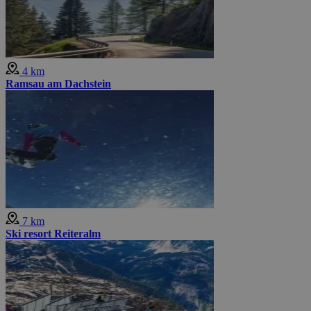
4 km
Ramsau am Dachstein
7 km
Ski resort Reiteralm