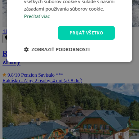
všetkých súborov cookie v súlade s našimi
zásadami používania súborov cookie.
Prečítať viac
416 €
PRIJAŤ VŠETKO
Odstrániť z obľúbených
Uložiť do obľúbených
ZOBRAZIŤ PODROBNOSTI
Rakúske Alpy: Český penzión, sauna a
zľavy
9.8/10
Penzion Savisalo ***
Rakúsko - Alpy
2 osoby, 4 dni (až 8 dní)