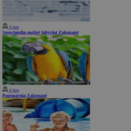
6 km
Snowlandia snežný labyrint Zakopané
6 km
Papugarnia Zakopané