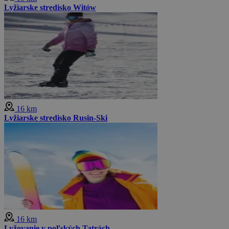
Lyžiarske stredisko Witów
16 km
Lyžiarske stredisko Rusin-Ski
16 km
Lyžovanie v poľských Tatrách