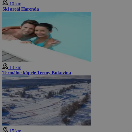
10 km
Ski areál Harenda
13 km
Termálne kúpele Termy Bukovina
15 km