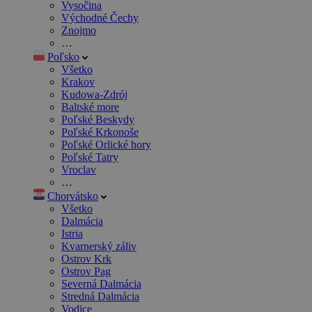
Vysočina
Východné Čechy
Znojmo
…
Poľsko
Všetko
Krakov
Kudowa-Zdrój
Baltské more
Poľské Beskydy
Poľské Krkonoše
Poľské Orlické hory
Poľské Tatry
Vroclav
…
Chorvátsko
Všetko
Dalmácia
Istria
Kvarnerský záliv
Ostrov Krk
Ostrov Pag
Severná Dalmácia
Stredná Dalmácia
Vodice