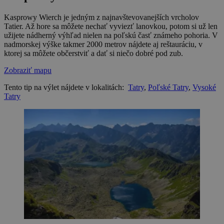
Kasprowy Wierch je jedným z najnavštevovanejších vrcholov
Tatier. Až hore sa môžete nechať vyviezť lanovkou, potom si už len
užijete nádherný výhľad nielen na poľskú časť známeho pohoria. V
nadmorskej výške takmer 2000 metrov nájdete aj reštauráciu, v
ktorej sa môžete občerstviť a dať si niečo dobré pod zub.
Zobraziť mapu
Tento tip na výlet nájdete v lokalitách:
Tatry
,
Poľské Tatry
,
Vysoké
Tatry