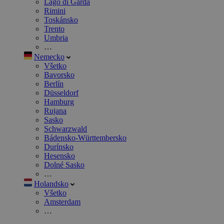
Lago di Garda
Rimini
Toskánsko
Trento
Umbria
…
Nemecko
Všetko
Bavorsko
Berlín
Düsseldorf
Hamburg
Rujana
Sasko
Schwarzwald
Bádensko-Württembersko
Durínsko
Hesensko
Dolné Sasko
…
Holandsko
Všetko
Amsterdam
…