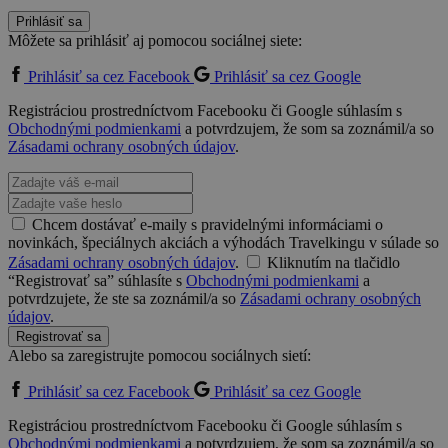
Prihlásiť sa
Môžete sa prihlásiť aj pomocou sociálnej siete:
Prihlásiť sa cez Facebook
Prihlásiť sa cez Google
Registráciou prostredníctvom Facebooku či Google súhlasím s
Obchodnými podmienkami
a potvrdzujem, že som sa zoznámil/a so
Zásadami ochrany osobných údajov
.
Chcem dostávať e-maily s pravidelnými informáciami o
novinkách, špeciálnych akciách a výhodách Travelkingu v súlade so
Zásadami ochrany osobných údajov
.
Kliknutím na tlačidlo
“Registrovať sa” súhlasíte s
Obchodnými podmienkami
a
potvrdzujete, že ste sa zoznámil/a so
Zásadami ochrany osobných
údajov
.
Registrovať sa
Alebo sa zaregistrujte pomocou sociálnych sietí:
Prihlásiť sa cez Facebook
Prihlásiť sa cez Google
Registráciou prostredníctvom Facebooku či Google súhlasím s
Obchodnými podmienkami
a potvrdzujem, že som sa zoznámil/a so