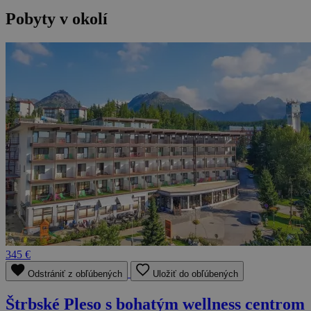
Pobyty v okolí
345 €
Odstrániť z obľúbených
Uložiť do obľúbených
Štrbské Pleso s bohatým wellness centrom