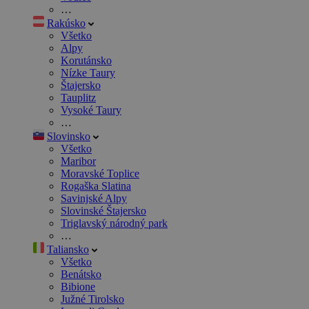
…
Rakúsko
Všetko
Alpy
Korutánsko
Nízke Taury
Štajersko
Tauplitz
Vysoké Taury
…
Slovinsko
Všetko
Maribor
Moravské Toplice
Rogaška Slatina
Savinjské Alpy
Slovinské Štajersko
Triglavský národný park
…
Taliansko
Všetko
Benátsko
Bibione
Južné Tirolsko