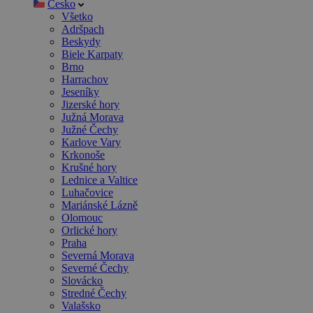
Česko
Všetko
Adršpach
Beskydy
Biele Karpaty
Brno
Harrachov
Jeseníky
Jizerské hory
Južná Morava
Južné Čechy
Karlove Vary
Krkonoše
Krušné hory
Lednice a Valtice
Luhačovice
Mariánské Lázně
Olomouc
Orlické hory
Praha
Severná Morava
Severné Čechy
Slovácko
Stredné Čechy
Valašsko