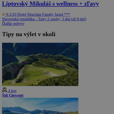
Liptovský Mikuláš s wellness + zľavy
9.3/10
Hotel Strachan Family Jasná ***
Slovenská republika - Tatry
2 osoby, 3 dni (až 8 dní)
Ďalšie pobyty
Tipy na výlet v okolí
4 km
Štít Giewont