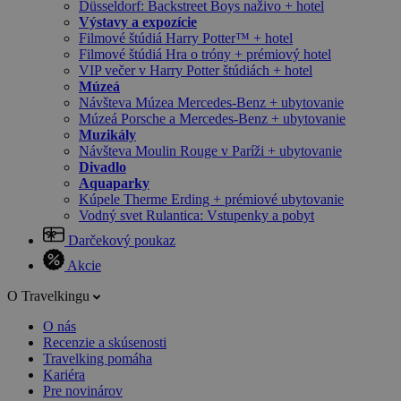
Düsseldorf: Backstreet Boys naživo + hotel
Výstavy a expozície
Filmové štúdiá Harry Potter™ + hotel
Filmové štúdiá Hra o tróny + prémiový hotel
VIP večer v Harry Potter štúdiách + hotel
Múzeá
Návšteva Múzea Mercedes-Benz + ubytovanie
Múzeá Porsche a Mercedes-Benz + ubytovanie
Muzikály
Návšteva Moulin Rouge v Paríži + ubytovanie
Divadlo
Aquaparky
Kúpele Therme Erding + prémiové ubytovanie
Vodný svet Rulantica: Vstupenky a pobyt
Darčekový poukaz
Akcie
O Travelkingu
O nás
Recenzie a skúsenosti
Travelking pomáha
Kariéra
Pre novinárov