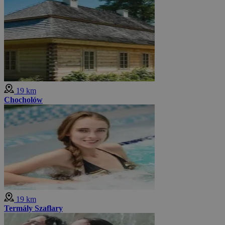
19 km
Chocholów
19 km
Termály Szaflary