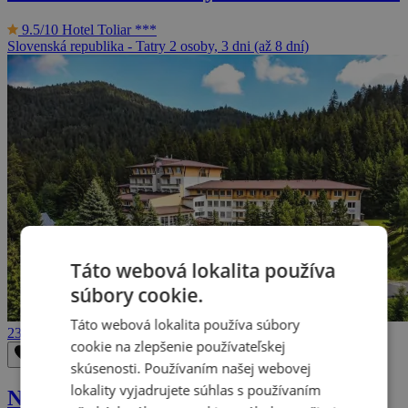
9.5/10
Hotel Toliar ***
Slovenská republika - Tatry
2 osoby, 3 dni (až 8 dní)
Táto webová lokalita používa
súbory cookie.
Táto webová lokalita používa súbory
236 €
cookie na zlepšenie používateľskej
Odstrániť z obľúbených
Uložiť do obľúbených
skúsenosti. Používaním našej webovej
lokality vyjadrujete súhlas s používaním
Nízke Tatry: Pobyt s bazénom