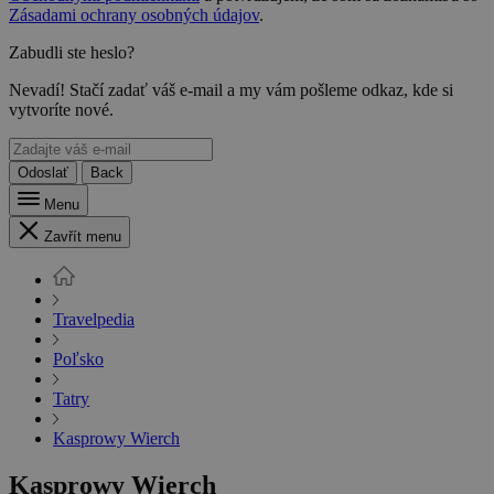
Zásadami ochrany osobných údajov
.
Zabudli ste heslo?
Nevadí! Stačí zadať váš e-mail a my vám pošleme odkaz, kde si
vytvoríte nové.
Odoslať
Back
Menu
Zavřít menu
Travelpedia
Poľsko
Tatry
Kasprowy Wierch
Kasprowy Wierch