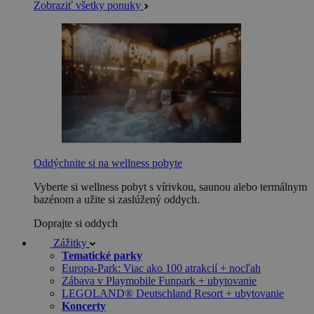
Zobraziť všetky ponuky
Oddýchnite si na wellness pobyte
Vyberte si wellness pobyt s vírivkou, saunou alebo termálnym
bazénom a užite si zaslúžený oddych.
Doprajte si oddych
Zážitky
Tematické parky
Europa-Park: Viac ako 100 atrakcií + nocľah
Zábava v Playmobile Funpark + ubytovanie
LEGOLAND® Deutschland Resort + ubytovanie
Koncerty