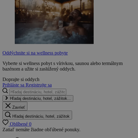
Oddýchnite si na wellness pobyte
Vyberte si wellness pobyt s vírivkou, saunou alebo termálnym
bazénom a užite si zaslúžený oddych.
Doprajte si oddych
Prihláste sa
Registrujte sa
Hľadaj destináciu, hotel, zážitok...
Zavrieť
Hľadaj destináciu, hotel, zážitok
Oblíbené
0
Zatiaľ nemáte žiadne obľúbené ponuky.