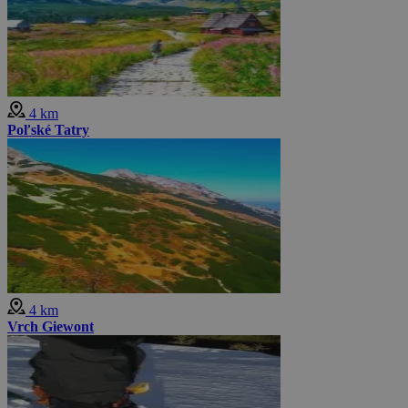
4 km
Poľské Tatry
4 km
Vrch Giewont