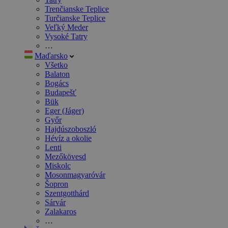
Trenčianske Teplice
Turčianske Teplice
Veľký Meder
Vysoké Tatry
…
Maďarsko
Všetko
Balaton
Bogács
Budapešť
Bük
Eger (Jáger)
Győr
Hajdúszoboszló
Hévíz a okolie
Lenti
Mezőkövesd
Miskolc
Mosonmagyaróvár
Šopron
Szentgotthárd
Sárvár
Zalakaros
…