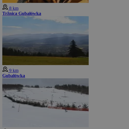
8 km
Tržnica Gubałówka
9 km
Gubałówka