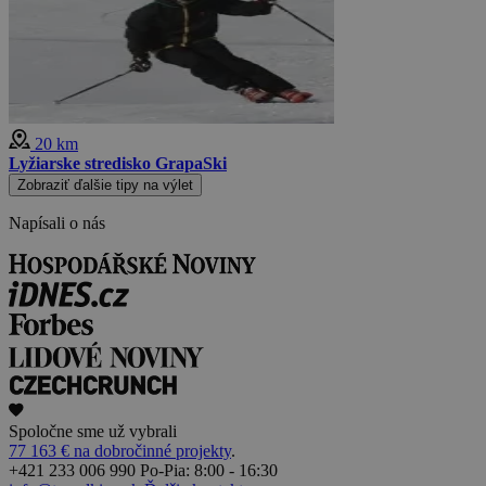
20 km
Lyžiarske stredisko GrapaSki
Zobraziť ďalšie tipy na výlet
Napísali o nás
Spoločne sme už vybrali
77 163 € na dobročinné projekty
.
+421 233 006 990
Po-Pia: 8:00 - 16:30