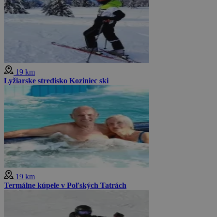
19 km
Lyžiarske stredisko Koziniec ski
19 km
Termálne kúpele v Poľských Tatrách