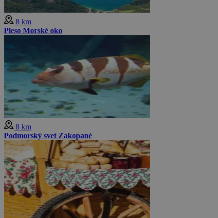
8 km
Pleso Morské oko
8 km
Podmorský svet Zakopané