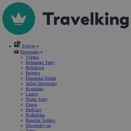
Pobyty
Slovensko
Všetko
Belianske Tatry
Bešeňová
Bojnice
Dunajská Streda
Južné Slovensko
Komárno
Liptov
Nízke Tatry
Orava
Piešťany
Podhájska
Rajecké Teplice
Slovenský raj
Tatry