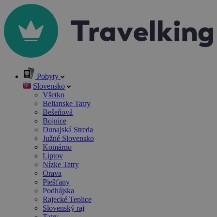
Pobyty
Slovensko
Všetko
Belianske Tatry
Bešeňová
Bojnice
Dunajská Streda
Južné Slovensko
Komárno
Liptov
Nízke Tatry
Orava
Piešťany
Podhájska
Rajecké Teplice
Slovenský raj
Tatry