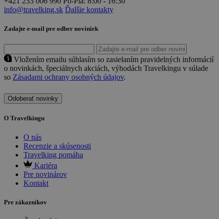
+421 233 006 990
Po-Pia: 8:00 - 16:30
info@travelking.sk
Ďalšie kontakty
Zadajte e-mail pre odber noviniek
Vložením emailu súhlasím so zasielaním pravidelných informácií
o novinkách, špeciálnych akciách, výhodách Travelkingu v súlade
so
Zásadami ochrany osobných údajov
.
Odoberať novinky
O Travelkingu
O nás
Recenzie a skúsenosti
Travelking pomáha
Kariéra
Pre novinárov
Kontakt
Pre zákazníkov