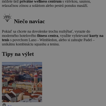
môžete tiež
privátne wellness centrum
s vírivkou, saunou,
relaxačnou zónou a soláriom alebo pestrú ponuku masáží.
Niečo naviac
Pokiaľ sa chcete na dovolenke trochu rozhýbať, vyrazte do
moderného hotelového
fitness centra
, využite vyhrievané
kurty na
tenis
s povrchom Lano - Wimbledon, alebo si zahrajte Padel –
unikátnu kombináciu squashu a tenisu.
Tipy na výlet