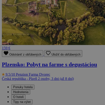
159 €
Odstrániť z obľúbených
Uložiť do obľúbených
Plzensko: Pobyt na farme s degustáciou
9.5/10
Penzion Farma Dvorec
Česká republika - Plzeň
2 osoby, 3 dni (až 8 dní)
Ponuky hotela
Hodnotenia
O hoteli
Tipy na výlet