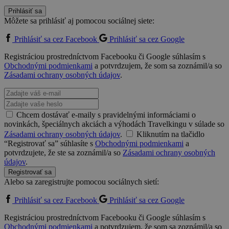
Prihlásiť sa
Môžete sa prihlásiť aj pomocou sociálnej siete:
Prihlásiť sa cez Facebook
Prihlásiť sa cez Google
Registráciou prostredníctvom Facebooku či Google súhlasím s
Obchodnými podmienkami
a potvrdzujem, že som sa zoznámil/a so
Zásadami ochrany osobných údajov
.
Chcem dostávať e-maily s pravidelnými informáciami o
novinkách, špeciálnych akciách a výhodách Travelkingu v súlade so
Zásadami ochrany osobných údajov
.
Kliknutím na tlačidlo
“Registrovať sa” súhlasíte s
Obchodnými podmienkami
a
potvrdzujete, že ste sa zoznámil/a so
Zásadami ochrany osobných
údajov
.
Registrovať sa
Alebo sa zaregistrujte pomocou sociálnych sietí:
Prihlásiť sa cez Facebook
Prihlásiť sa cez Google
Registráciou prostredníctvom Facebooku či Google súhlasím s
Obchodnými podmienkami
a potvrdzujem, že som sa zoznámil/a so