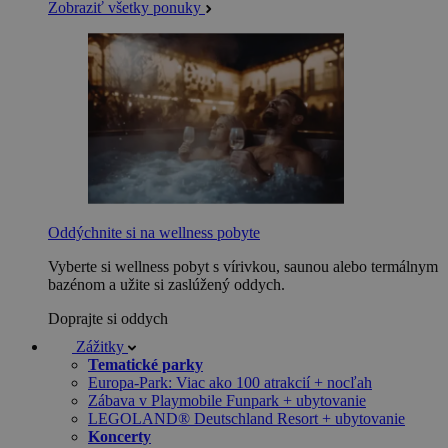
Zobraziť všetky ponuky
Oddýchnite si na wellness pobyte
Vyberte si wellness pobyt s vírivkou, saunou alebo termálnym
bazénom a užite si zaslúžený oddych.
Doprajte si oddych
Zážitky
Tematické parky
Europa-Park: Viac ako 100 atrakcií + nocľah
Zábava v Playmobile Funpark + ubytovanie
LEGOLAND® Deutschland Resort + ubytovanie
Koncerty