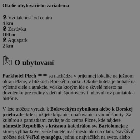
Okolie ubytovacieho zariadenia
Vzdialenosť od centra
4 km
Zastávka
100 m
Aquapark
2 km
O ubytovaní
Parkhotel Plzeň ****
sa nachádza v príjemnej lokalite na južnom
okraji Plzne, v blízkosti Borského parku. Okolie hotela je bohaté na
výletné ciele a atrakcie, vďaka ktorým ide o skvelé miesto na
dovolenku pre rodiny s deťmi, športovcov i milovníkov pamiatok a
histórie.
V lete môžete vyraziť k
Boleveckým rybníkom alebo k Borskej
priehrade
, kde si užijete kúpanie, opaľovanie a vodné športy. Za
kultúrou a pamiatkami zavítajte do centra Plzne, kde nájdete
námestie Republiky s krásnou katedrálou sv. Bartolomeja
z
ktorej vyhliadkovej veže budete mať mesto ako na dlani. Navštíviť
môžete tiež
Veľkú synagógu
, jednu z najväčších na svete, alebo