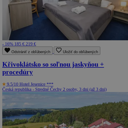
- 16%
185 €
219 €
Odstrániť z obľúbených
Uložiť do obľúbených
Křivoklátsko so soľnou jaskyňou +
procedúry
9.5/10
Hotel Jesenice ***
Česká republika - Stredné Čechy
2 osoby, 3 dni (až 3 dni)