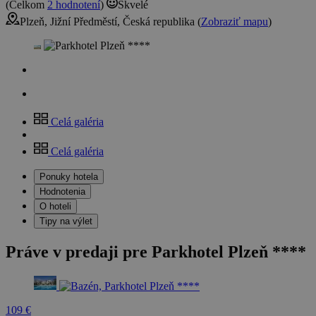
(Celkom
2 hodnotení
)
Skvelé
Plzeň, Jižní Předměstí, Česká republika (
Zobraziť mapu
)
Celá galéria
Celá galéria
Ponuky hotela
Hodnotenia
O hoteli
Tipy na výlet
Práve v predaji pre Parkhotel Plzeň ****
109 €