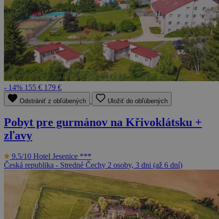
- 14%
155 €
179 €
Odstrániť z obľúbených
Uložiť do obľúbených
Pobyt pre gurmánov na Křivoklátsku +
zľavy
9.5/10
Hotel Jesenice ***
Česká republika - Stredné Čechy
2 osoby, 3 dni (až 6 dní)