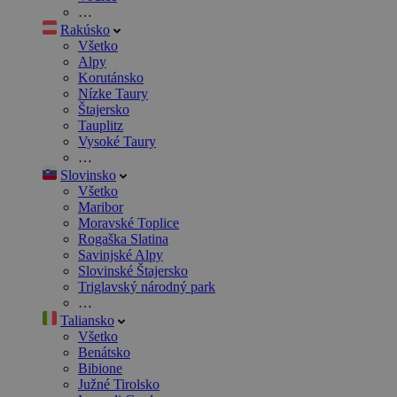
…
Rakúsko
Všetko
Alpy
Korutánsko
Nízke Taury
Štajersko
Tauplitz
Vysoké Taury
…
Slovinsko
Všetko
Maribor
Moravské Toplice
Rogaška Slatina
Savinjské Alpy
Slovinské Štajersko
Triglavský národný park
…
Taliansko
Všetko
Benátsko
Bibione
Južné Tirolsko