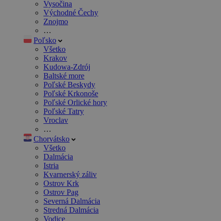
Vysočina
Východné Čechy
Znojmo
…
Poľsko
Všetko
Krakov
Kudowa-Zdrój
Baltské more
Poľské Beskydy
Poľské Krkonoše
Poľské Orlické hory
Poľské Tatry
Vroclav
…
Chorvátsko
Všetko
Dalmácia
Istria
Kvarnerský záliv
Ostrov Krk
Ostrov Pag
Severná Dalmácia
Stredná Dalmácia
Vodice