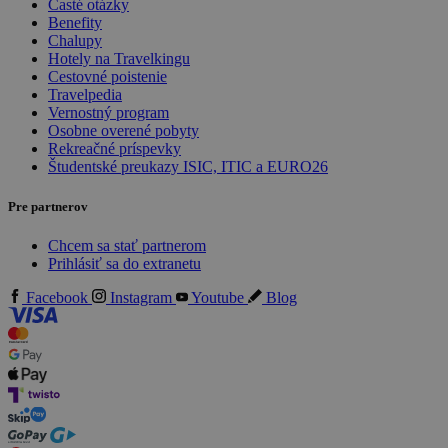
Časté otázky
Benefity
Chalupy
Hotely na Travelkingu
Cestovné poistenie
Travelpedia
Vernostný program
Osobne overené pobyty
Rekreačné príspevky
Študentské preukazy ISIC, ITIC a EURO26
Pre partnerov
Chcem sa stať partnerom
Prihlásiť sa do extranetu
Facebook
Instagram
Youtube
Blog