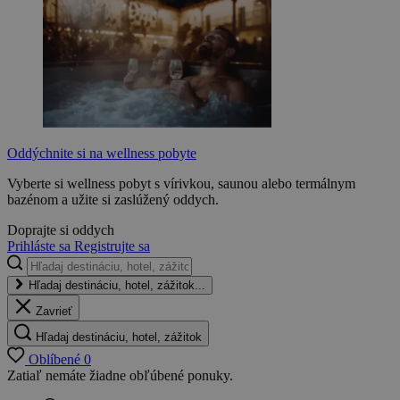
Oddýchnite si na wellness pobyte
Vyberte si wellness pobyt s vírivkou, saunou alebo termálnym
bazénom a užite si zaslúžený oddych.
Doprajte si oddych
Prihláste sa
Registrujte sa
Hľadaj destináciu, hotel, zážitok...
Zavrieť
Hľadaj destináciu, hotel, zážitok
Oblíbené
0
Zatiaľ nemáte žiadne obľúbené ponuky.