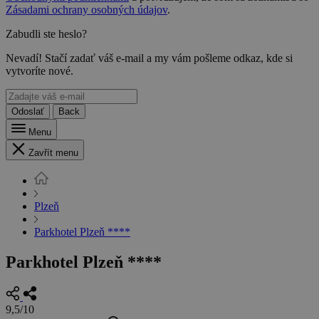
Zásadami ochrany osobných údajov
.
Zabudli ste heslo?
Nevadí! Stačí zadať váš e-mail a my vám pošleme odkaz, kde si
vytvoríte nové.
Odoslať
Back
Menu
Zavřít menu
Plzeň
Parkhotel Plzeň ****
Parkhotel Plzeň ****
9,5/10