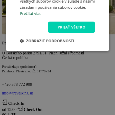
všetkých súborov cookie v súlade s našimi
zásadami používania súborov cookie.
Prečítať viac
PRIJAŤ VŠETKO
ZOBRAZIŤ PODROBNOSTI
Parkhotel Plzeň ****
U Borského parku 2791/31, Plzeň, Jižní Předměstí
Česká republika
Prevádzkuje spoločnosť:
Parkhotel Plzeň s.r.o. IČ: 61776734
+420 378 772 909
info@travelking.sk
Check In
od 15:00
Check Out
do 11:00