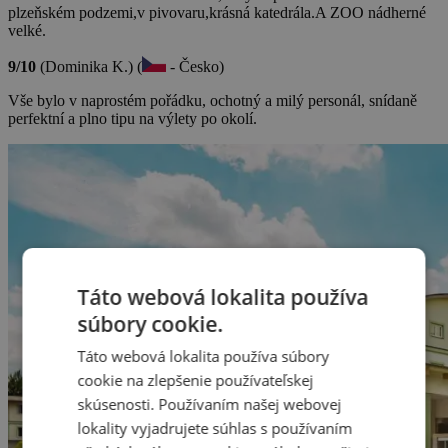
plzeňském podzemi,v pivovaru,krásná katedrála.A ZOO nádherné
velké.
9/10
(Dominika K.) (
- Česko)
Vše bylo v naprostém pořádku, ochotný a milý personál, snídaně
perfektní a plno tipu na výlety po okolí.
Táto webová lokalita používa
súbory cookie.
Táto webová lokalita používa súbory
cookie na zlepšenie používateľskej
skúsenosti. Používaním našej webovej
lokality vyjadrujete súhlas s používaním