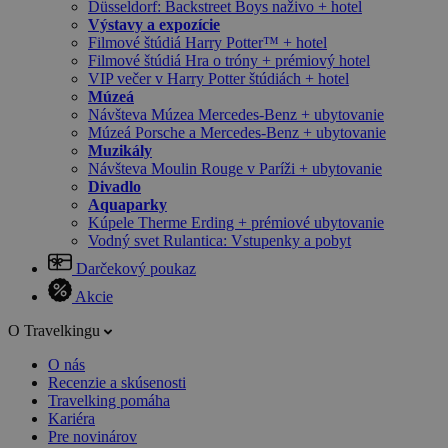
Düsseldorf: Backstreet Boys naživo + hotel
Výstavy a expozície
Filmové štúdiá Harry Potter™ + hotel
Filmové štúdiá Hra o tróny + prémiový hotel
VIP večer v Harry Potter štúdiách + hotel
Múzeá
Návšteva Múzea Mercedes-Benz + ubytovanie
Múzeá Porsche a Mercedes-Benz + ubytovanie
Muzikály
Návšteva Moulin Rouge v Paríži + ubytovanie
Divadlo
Aquaparky
Kúpele Therme Erding + prémiové ubytovanie
Vodný svet Rulantica: Vstupenky a pobyt
Darčekový poukaz
Akcie
O Travelkingu
O nás
Recenzie a skúsenosti
Travelking pomáha
Kariéra
Pre novinárov