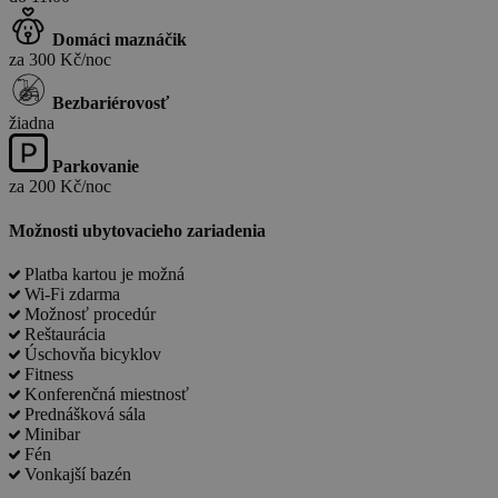
Domáci maznáčik
za 300 Kč/noc
Bezbariérovosť
žiadna
Parkovanie
za 200 Kč/noc
Možnosti ubytovacieho zariadenia
Platba kartou je možná
Wi-Fi zdarma
Možnosť procedúr
Reštaurácia
Úschovňa bicyklov
Fitness
Konferenčná miestnosť
Prednášková sála
Minibar
Fén
Vonkajší bazén