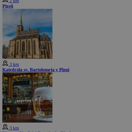
2 km
Plzeň
3 km
Katedrála sv. Bartolomeja v Plzni
3 km