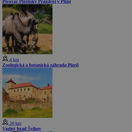
Pivovar Plzeňský Prazdroj v Plzni
4 km
Zoologická a botanická záhrada Plzeň
28 km
Vodný hrad Švihov