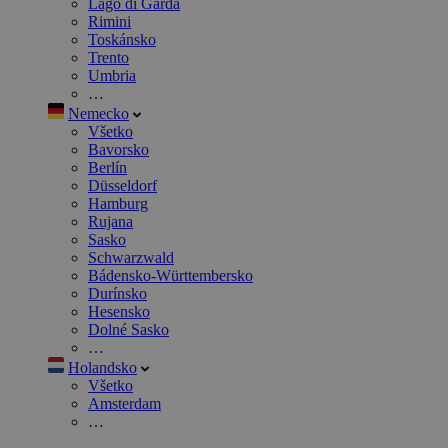
Lago di Garda
Rimini
Toskánsko
Trento
Umbria
…
Nemecko
Všetko
Bavorsko
Berlín
Düsseldorf
Hamburg
Rujana
Sasko
Schwarzwald
Bádensko-Württembersko
Durínsko
Hesensko
Dolné Sasko
…
Holandsko
Všetko
Amsterdam
…