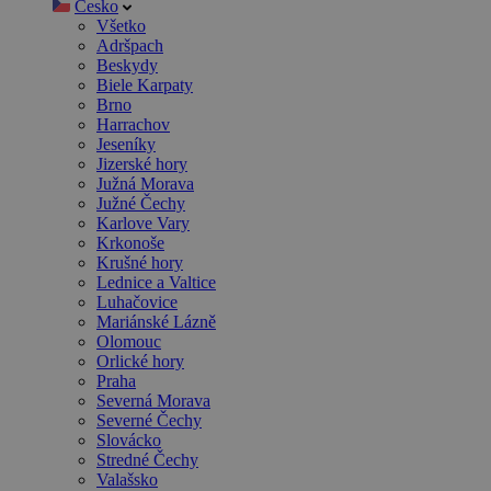
Česko
Všetko
Adršpach
Beskydy
Biele Karpaty
Brno
Harrachov
Jeseníky
Jizerské hory
Južná Morava
Južné Čechy
Karlove Vary
Krkonoše
Krušné hory
Lednice a Valtice
Luhačovice
Mariánské Lázně
Olomouc
Orlické hory
Praha
Severná Morava
Severné Čechy
Slovácko
Stredné Čechy
Valašsko