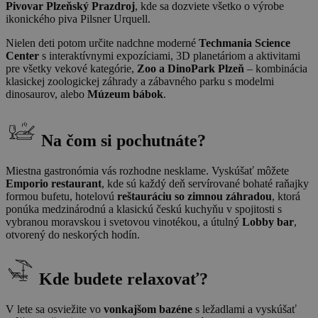
Pivovar Plzeňský Prazdroj
, kde sa dozviete všetko o výrobe
ikonického piva Pilsner Urquell.
Nielen deti potom určite nadchne moderné
Techmania Science
Center
s interaktívnymi expozíciami, 3D planetáriom a aktivitami
pre všetky vekové kategórie,
Zoo a DinoPark Plzeň
– kombinácia
klasickej zoologickej záhrady a zábavného parku s modelmi
dinosaurov, alebo
Múzeum bábok
.
Na čom si pochutnáte?
Miestna gastronómia vás rozhodne nesklame. Vyskúšať môžete
Emporio restaurant
, kde sú každý deň servírované bohaté raňajky
formou bufetu, hotelovú
reštauráciu so zimnou záhradou
, ktorá
ponúka medzinárodnú a klasickú českú kuchyňu v spojitosti s
vybranou moravskou i svetovou vinotékou, a útulný
Lobby bar
,
otvorený do neskorých hodín.
Kde budete relaxovať?
V lete sa osviežite vo
vonkajšom bazéne
s ležadlami a vyskúšať