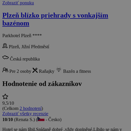
Zobraziť ponuku
Plzeň blízko priehrady s vonkajším
bazénom
Parkhotel Plzeň ****
Plzeň, Jižní Předměstí
Česká republika
Pre 2 osoby
Raňajky
Bazén a fitness
Hodnotenie od zákazníkov
9,5/10
(Celkom
2 hodnotení
)
Zobraziť všetky recenzie
10/10
(Renata S.) (
- Česko)
Hotel se nám líbil.Snídaně dobré ,vždy doplněné.Líbilo se nám v