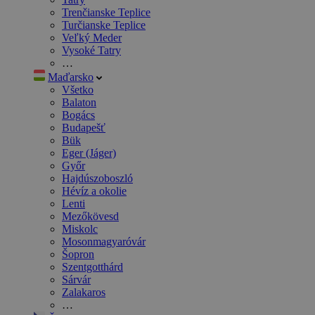
Trenčianske Teplice
Turčianske Teplice
Veľký Meder
Vysoké Tatry
…
Maďarsko
Všetko
Balaton
Bogács
Budapešť
Bük
Eger (Jáger)
Győr
Hajdúszoboszló
Hévíz a okolie
Lenti
Mezőkövesd
Miskolc
Mosonmagyaróvár
Šopron
Szentgotthárd
Sárvár
Zalakaros
…