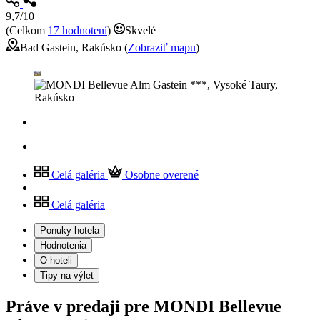
9,7/10
(Celkom
17 hodnotení
)
Skvelé
Bad Gastein, Rakúsko (
Zobraziť mapu
)
Celá galéria
Osobne overené
Celá galéria
Ponuky hotela
Hodnotenia
O hoteli
Tipy na výlet
Práve v predaji pre MONDI Bellevue