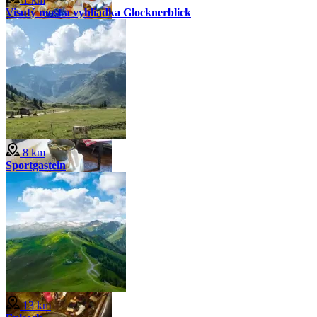
Visutý most a vyhliadka Glocknerblick
8 km
Sportgastein
13 km