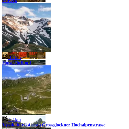
Fulseck
14 km
Hora Törlkopf
22 km
Vysokohorská cesta Grossglockner Hochalpenstrasse