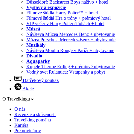
Düsseldorf: Backstreet Boys naživo + hotel
Výstavy a expozície
Filmové štúdiá Harry Potter™ + hotel
Filmové štúdiá Hra o tróny + prémiový hotel
VIP večer v Harry Potter štúdiách + hotel
Múzeá
Návšteva Múzea Mercedes-Benz + ubytovanie
Múzeá Porsche a Mercedes-Benz + ubytovanie
Muzikály
Návšteva Moulin Rouge v Paríži + ubytovanie
Divadlo
Aquaparky
Kúpele Therme Erding + prémiové ubytovanie
Vodný svet Rulantica: Vstupenky a pobyt
Darčekový poukaz
Akcie
O Travelkingu
O nás
Recenzie a skúsenosti
Travelking pomáha
Kariéra
Pre novinárov