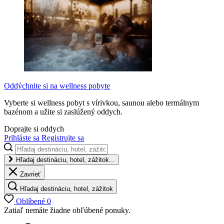
Oddýchnite si na wellness pobyte
Vyberte si wellness pobyt s vírivkou, saunou alebo termálnym
bazénom a užite si zaslúžený oddych.
Doprajte si oddych
Prihláste sa
Registrujte sa
Hľadaj destináciu, hotel, zážitok...
Zavrieť
Hľadaj destináciu, hotel, zážitok
Oblíbené
0
Zatiaľ nemáte žiadne obľúbené ponuky.