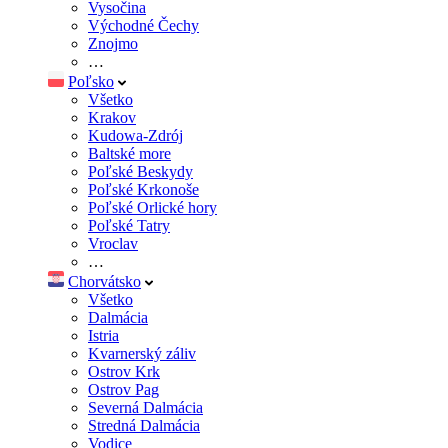
Vysočina
Východné Čechy
Znojmo
…
Poľsko
Všetko
Krakov
Kudowa-Zdrój
Baltské more
Poľské Beskydy
Poľské Krkonoše
Poľské Orlické hory
Poľské Tatry
Vroclav
…
Chorvátsko
Všetko
Dalmácia
Istria
Kvarnerský záliv
Ostrov Krk
Ostrov Pag
Severná Dalmácia
Stredná Dalmácia
Vodice