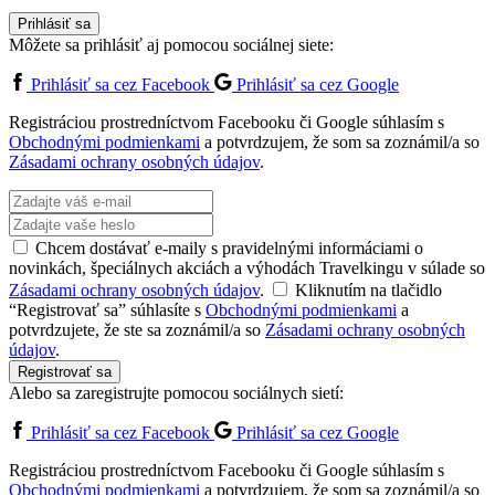
Prihlásiť sa
Môžete sa prihlásiť aj pomocou sociálnej siete:
Prihlásiť sa cez Facebook
Prihlásiť sa cez Google
Registráciou prostredníctvom Facebooku či Google súhlasím s
Obchodnými podmienkami
a potvrdzujem, že som sa zoznámil/a so
Zásadami ochrany osobných údajov
.
Chcem dostávať e-maily s pravidelnými informáciami o
novinkách, špeciálnych akciách a výhodách Travelkingu v súlade so
Zásadami ochrany osobných údajov
.
Kliknutím na tlačidlo
“Registrovať sa” súhlasíte s
Obchodnými podmienkami
a
potvrdzujete, že ste sa zoznámil/a so
Zásadami ochrany osobných
údajov
.
Registrovať sa
Alebo sa zaregistrujte pomocou sociálnych sietí:
Prihlásiť sa cez Facebook
Prihlásiť sa cez Google
Registráciou prostredníctvom Facebooku či Google súhlasím s
Obchodnými podmienkami
a potvrdzujem, že som sa zoznámil/a so