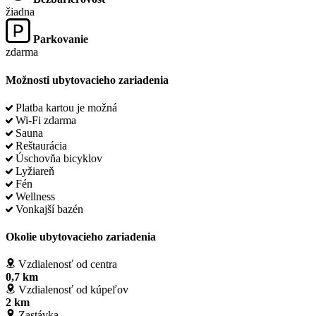
žiadna
Parkovanie
zdarma
Možnosti ubytovacieho zariadenia
Platba kartou je možná
Wi-Fi zdarma
Sauna
Reštaurácia
Úschovňa bicyklov
Lyžiareň
Fén
Wellness
Vonkajší bazén
Okolie ubytovacieho zariadenia
Vzdialenosť od centra
0,7 km
Vzdialenosť od kúpeľov
2 km
Zastávka