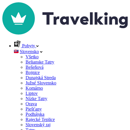
Pobyty
Slovensko
Všetko
Belianske Tatry
Bešeňová
Bojnice
Dunajská Streda
Južné Slovensko
Komárno
Liptov
Nízke Tatry
Orava
Piešťany
Podhájska
Rajecké Teplice
Slovenský raj
Tatry