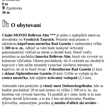
0 m
Zjazdovka
30 m
O ubytovaní
Chalet MONDI Bellevue Alm ***
je jedno z najlepších miest na
dovolenku vo
Vysokých Taurách
. Penzión stojí priamo v
rakúskom
kúpeľnom mestečku Bad Gastein
v nadmorskej výške
1 300 m n. m.
, odkiaľ sa vám bude naskytať úchvatný
panoramatický výhľad na mesto a okolité hory. Hneď vedľa
penziónu sa nachádza
lanovka Bellevue Alm
, ktorá vás vyvezie za
krásnymi výhľadmi. Okrem prechádzok, túr či cyklotúr po okolitých
kopcoch v lete určite nesmiete vynechať návštevu miestnych
kúpeľov, tie sú tu hneď dvoje -
Felsentherme Bad Gastein
(2 km)
a
sklané Alphentherme Gastein
(9 km). Určite sa vydajte aj do
centra mestečka
, kde nájdete
úchvatný vodopád
(2,5 km).
Adrenalín vám poskytne aj
visutý most Stubnerkogelbahn
, kde sa
budete prechádzať 28 m nad zemou vo výške 2 300 m n. m., ku
ktorému vás vyvezie lanovka. Tá poslúži aj v zime, kedy si tu zase
užijete skvelé lyžovanie, a to len 2 km od ubytovania. Parádnu
lyžovačku, samozrejme, ponúka aj
mnoho ďalších ski areálov
-