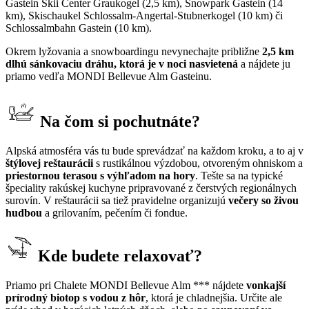
Gastein Skii Center Graukogel (2,5 km), Snowpark Gastein (14
km), Skischaukel Schlossalm-Angertal-Stubnerkogel (10 km) či
Schlossalmbahn Gastein (10 km).
Okrem lyžovania a snowboardingu nevynechajte približne
2,5 km
dlhú sánkovaciu dráhu, ktorá je v noci nasvietená
a nájdete ju
priamo vedľa MONDI Bellevue Alm Gasteinu.
Na čom si pochutnáte?
Alpská atmosféra vás tu bude sprevádzať na každom kroku, a to aj v
štýlovej reštaurácii
s rustikálnou výzdobou, otvoreným ohniskom a
priestornou terasou s výhľadom na hory
. Tešte sa na typické
špeciality rakúskej kuchyne pripravované z čerstvých regionálnych
surovín. V reštaurácii sa tiež pravidelne organizujú
večery so živou
hudbou
a grilovaním, pečením či fondue.
Kde budete relaxovať?
Priamo pri Chalete MONDI Bellevue Alm *** nájdete
vonkajší
prírodný biotop s vodou z hôr
, ktorá je chladnejšia. Určite ale