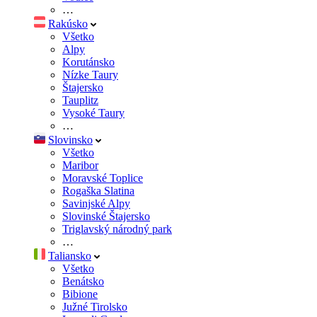
…
Rakúsko
Všetko
Alpy
Korutánsko
Nízke Taury
Štajersko
Tauplitz
Vysoké Taury
…
Slovinsko
Všetko
Maribor
Moravské Toplice
Rogaška Slatina
Savinjské Alpy
Slovinské Štajersko
Triglavský národný park
…
Taliansko
Všetko
Benátsko
Bibione
Južné Tirolsko