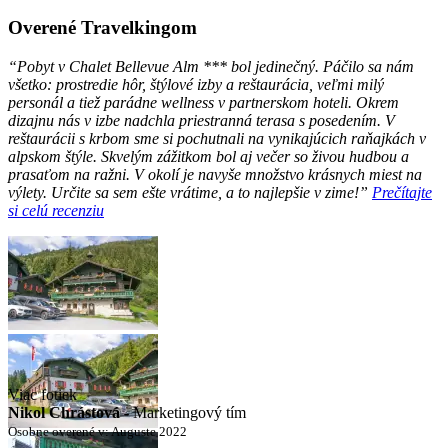
Overené Travelkingom
“Pobyt v Chalet Bellevue Alm *** bol jedinečný. Páčilo sa nám
všetko: prostredie hôr, štýlové izby a reštaurácia, veľmi milý
personál a tiež parádne wellness v partnerskom hoteli. Okrem
dizajnu nás v izbe nadchla priestranná terasa s posedením. V
reštaurácii s krbom sme si pochutnali na vynikajúcich raňajkách v
alpskom štýle. Skvelým zážitkom bol aj večer so živou hudbou a
prasaťom na ražni. V okolí je navyše množstvo krásnych miest na
výlety. Určite sa sem ešte vrátime, a to najlepšie v zime!”
Prečítajte
si celú recenziu
Viac fotiek
Nikol Chrástová -
Marketingový tím
Osobne overené v: Auguste 2022