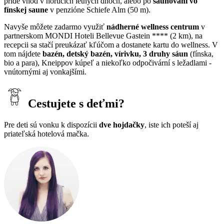
príde vhod v horúcich letných dňoch, alebo po
saunovaní vo
fínskej saune
v penzióne Schiefe Alm (50 m).
Navyše môžete zadarmo využiť
nádherné wellness centrum
v
partnerskom MONDI Hoteli Bellevue Gastein **** (2 km), na
recepcii sa stačí preukázať kľúčom a dostanete kartu do wellness. V
tom nájdete
bazén, detský bazén, vírivku, 3 druhy sáun
(fínska,
bio a para), Kneippov kúpeľ a niekoľko odpočivární s ležadlami -
vnútornými aj vonkajšími.
Cestujete s deťmi?
Pre deti sú vonku k dispozícii
dve hojdačky
, iste ich poteší aj
priateľská hotelová mačka.