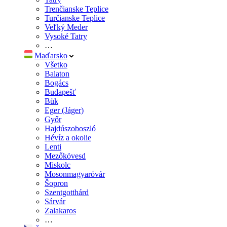
Trenčianske Teplice
Turčianske Teplice
Veľký Meder
Vysoké Tatry
…
Maďarsko
Všetko
Balaton
Bogács
Budapešť
Bük
Eger (Jáger)
Győr
Hajdúszoboszló
Hévíz a okolie
Lenti
Mezőkövesd
Miskolc
Mosonmagyaróvár
Šopron
Szentgotthárd
Sárvár
Zalakaros
…