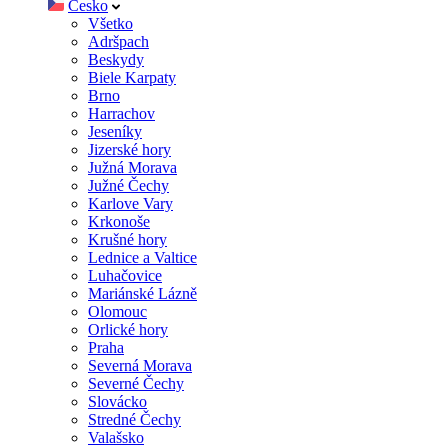
Česko
Všetko
Adršpach
Beskydy
Biele Karpaty
Brno
Harrachov
Jeseníky
Jizerské hory
Južná Morava
Južné Čechy
Karlove Vary
Krkonoše
Krušné hory
Lednice a Valtice
Luhačovice
Mariánské Lázně
Olomouc
Orlické hory
Praha
Severná Morava
Severné Čechy
Slovácko
Stredné Čechy
Valašsko