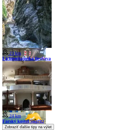
23 km
Lichtenštajnská tiesňava
24 km
Farský kostol Sagritz
Zobraziť ďalšie tipy na výlet