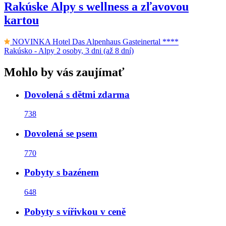
Rakúske Alpy s wellness a zľavovou
kartou
NOVINKA
Hotel Das Alpenhaus Gasteinertal ****
Rakúsko - Alpy
2 osoby, 3 dni (až 8 dní)
Mohlo by vás zaujímať
Dovolená s dětmi zdarma
738
Dovolená se psem
770
Pobyty s bazénem
648
Pobyty s vířivkou v ceně