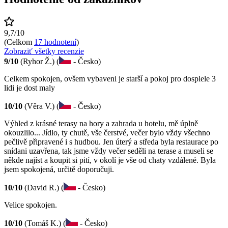
9,7/10
(Celkom
17 hodnotení
)
Zobraziť všetky recenzie
9/10
(Ryhor Ž.) (
- Česko)
Celkem spokojen, ovšem vybaveni je starší a pokoj pro dosplele 3
lidi je dost maly
10/10
(Věra V.) (
- Česko)
Výhled z krásné terasy na hory a zahrada u hotelu, mě úplně
okouzlilo... Jídlo, ty chutě, vše čerstvé, večer bylo vždy všechno
pečlivě připravené i s hudbou. Jen úterý a středa byla restaurace po
snídani uzavřena, tak jsme vždy večer seděli na terase a museli se
někde najíst a koupit si pití, v okolí je vše od chaty vzdálené. Byla
jsem spokojená, určitě doporučuji.
10/10
(David R.) (
- Česko)
Velice spokojen.
10/10
(Tomáš K.) (
- Česko)