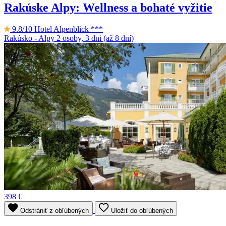
Rakúske Alpy: Wellness a bohaté vyžitie
9.8/10
Hotel Alpenblick ***
Rakúsko - Alpy
2 osoby, 3 dni (až 8 dní)
398 €
Odstrániť z obľúbených
Uložiť do obľúbených