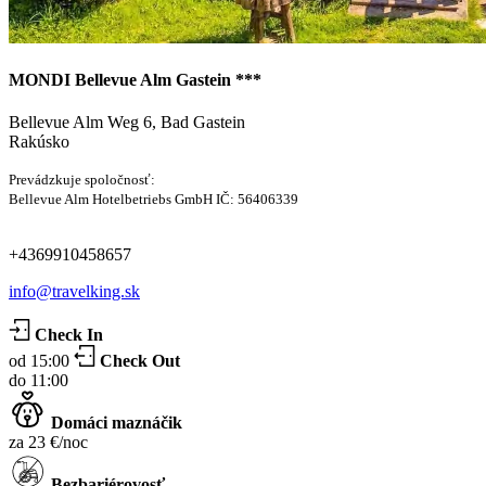
MONDI Bellevue Alm Gastein ***
Bellevue Alm Weg 6, Bad Gastein
Rakúsko
Prevádzkuje spoločnosť:
Bellevue Alm Hotelbetriebs GmbH IČ: 56406339
+4369910458657
info@travelking.sk
Check In
od 15:00
Check Out
do 11:00
Domáci maznáčik
za 23 €/noc
Bezbariérovosť