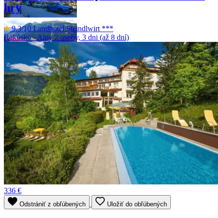
hry
9.3/10
Landhotel Steindlwirt ***
Rakúsko - Alpy
2 osoby, 3 dni (až 8 dní)
Menej fotiek
336 €
Odstrániť z obľúbených
Uložiť do obľúbených