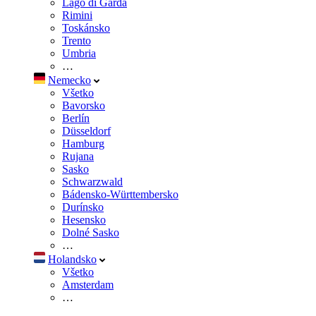
Lago di Garda
Rimini
Toskánsko
Trento
Umbria
…
Nemecko
Všetko
Bavorsko
Berlín
Düsseldorf
Hamburg
Rujana
Sasko
Schwarzwald
Bádensko-Württembersko
Durínsko
Hesensko
Dolné Sasko
…
Holandsko
Všetko
Amsterdam
…