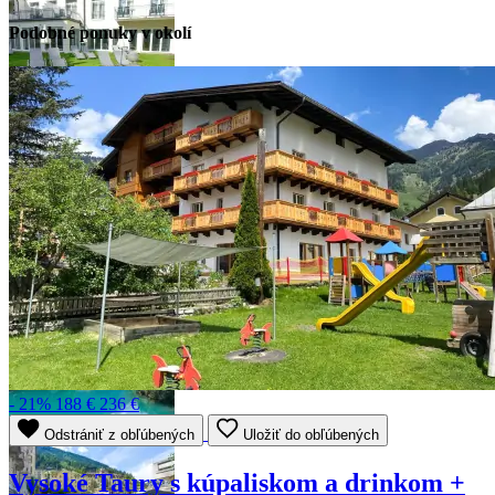
Podobné ponuky v okolí
- 21%
188 €
236 €
Odstrániť z obľúbených
Uložiť do obľúbených
Vysoké Taury s kúpaliskom a drinkom +