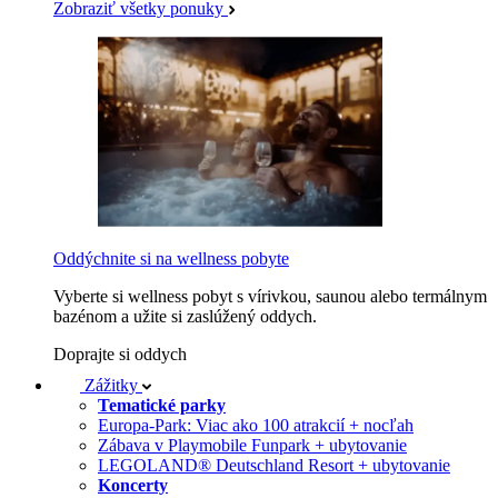
Zobraziť všetky ponuky
Oddýchnite si na wellness pobyte
Vyberte si wellness pobyt s vírivkou, saunou alebo termálnym
bazénom a užite si zaslúžený oddych.
Doprajte si oddych
Zážitky
Tematické parky
Europa-Park: Viac ako 100 atrakcií + nocľah
Zábava v Playmobile Funpark + ubytovanie
LEGOLAND® Deutschland Resort + ubytovanie
Koncerty