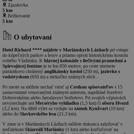
Zjazdovka
5 km
Bežkovanie
5 km
O ubytovaní
Hotel Richard **** nájdete v Mariánskych Lázňach
pri vstupe
do kúpeľných parkov a lesov a priamo oproti historickému kostolu
svätého Vladimíra. K
hlavnej kolonáde s liečivými prameňmi a
Spievajúcej fontáne
je to len 850 metrov, po ceste stretnete
pamiatkovo chránený
anglikánsky kostol
(250 m),
jazierko s
vodotryskom
(650 m) a niekoľko známych sôch .
Po meste sa môžete nechať viesť aj
Cestkou spisovateľov
s 15
zastaveniami venovanými známym autorom, napríklad Jozefovi
Dobrovskému alebo Jaroslavovi Seifertovi. Pri svojich výpravách
nevynechajte ani
Mecséryho vyhliadku
(1,5 km) či
oboru Hvozd
(3,2 km). Na dlhší výlet sa vydajte na
zámok Kynžvart
(10 km)
alebo do
Slavkovského lesa
(21,3 km).
V zime si v Mariánskych Lázňach môžete dokonca zalyžovať v
neďalekom
Skiareáli Mariánky
(1 km) alebo korčuľovať na