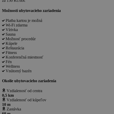
za 150 Kč/noc
Možnosti ubytovacieho zariadenia
Platba kartou je možná
Wi-Fi zdarma
Vírivka
Sauna
Možnosť procedúr
Kúpele
Reštaurácia
Fitness
Konferenčná miestnosť
Fén
Wellness
Vnútorný bazén
Okolie ubytovacieho zariadenia
Vzdialenosť od centra
0,5 km
Vzdialenosť od kúpeľov
10 m
Zastávka
60 m