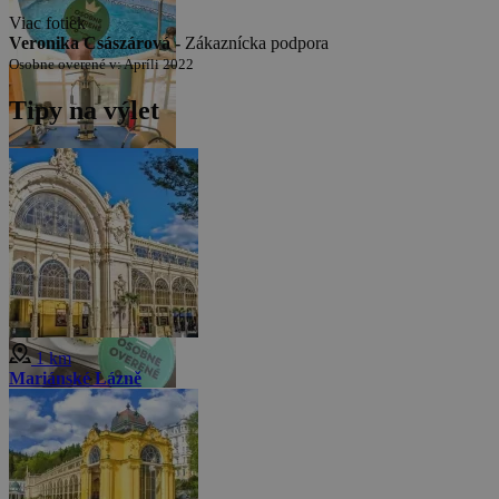
Viac fotiek
Veronika Császárová -
Zákaznícka podpora
Osobne overené v: Apríli 2022
Tipy na výlet
1 km
Mariánské Lázně