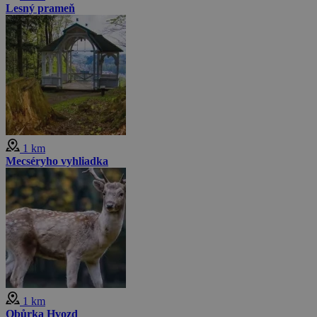
Lesný prameň
1 km
Mecséryho vyhliadka
1 km
Obůrka Hvozd