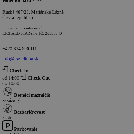
Hotel Richard ****
Ruská 487/28, Mariánské Lázně
Česká republika
Prevádzkuje spoločnosť:
RICHARD STAR s.r.o. IČ: 26336740
+420 354 696 111
info@travelking.sk
Check In
od 14:00
Check Out
do 10:00
Domáci maznáčik
zakázaný
Bezbariérovosť
žiadna
Parkovanie