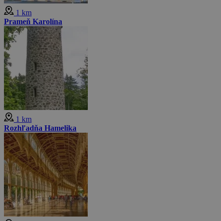
1 km
Prameň Karolína
1 km
Rozhľadňa Hamelika