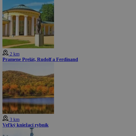
2 km
Pramene Prelát, Rudolf a Ferdinand
3 km
Veľký kniežací rybník