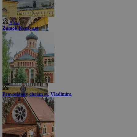
8 km
Zámok Kynžvart
Pravoslávny chrám sv. Vladimíra
Menej fotiek