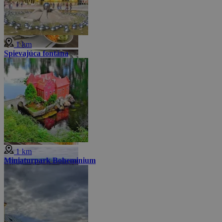
1 km
Spievajúca fontána
1 km
Miniaturpark Boheminium