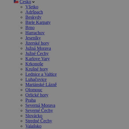
Česko
Všetko
Adršpach
Beskydy
Biele Karpaty
Brno
Harrachov
Jeseníky
Jizerské hory
Južná Morava
Južné Čechy
Karlove Vary
Krkonoše
Krušné hory
Lednice a Valtice
Luhačovice
Mariánské Lázně
Olomouc
Orlické hory
Praha
Severná Morava
Severné Čechy
Slovácko
Stredné Čechy
Valašsko