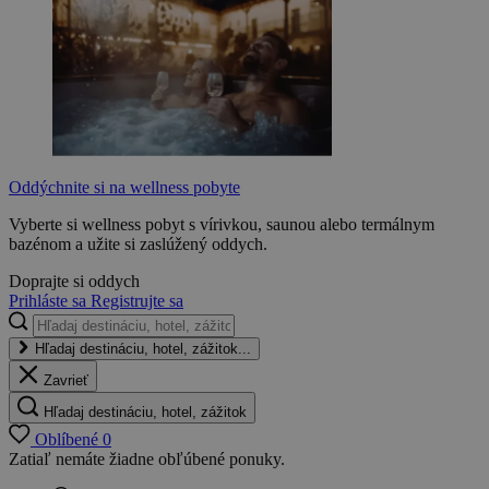
Oddýchnite si na wellness pobyte
Vyberte si wellness pobyt s vírivkou, saunou alebo termálnym
bazénom a užite si zaslúžený oddych.
Doprajte si oddych
Prihláste sa
Registrujte sa
Hľadaj destináciu, hotel, zážitok...
Zavrieť
Hľadaj destináciu, hotel, zážitok
Oblíbené
0
Zatiaľ nemáte žiadne obľúbené ponuky.