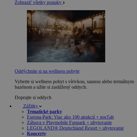
Zobraziť všetky ponuky
Oddýchnite si na wellness pobyte
Vyberte si wellness pobyt s vírivkou, saunou alebo termálnym
bazénom a užite si zaslúžený oddych.
Doprajte si oddych
Zážitky
Tematické parky
Europa-Park: Viac ako 100 atrakcií + nocľah
Zábava v Playmobile Funpark + ubytovanie
LEGOLAND® Deutschland Resort + ubytovanie
Koncerty