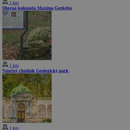
1 km
Hlavná kolonáda Maxima Gorkého
1 km
Náučný chodník Geologický park
1 km