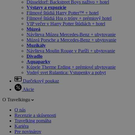
Düsseldorf: Backstreet Boys naživo + hotel
Výstavy a expozície
Filmové štúdiá Harry Potter™ + hotel
Filmové štúdiá Hra o tróny + prémiový hotel
VIP večer v Harry Potter štúdiách + hotel
Múzeá
Návšteva Múzea Mercedes-Benz + ubytovanie
Múzeá Porsche a Mercedes-Benz + ubytovanie
Muzikály
Návšteva Moulin Rouge v Paríži + ubytovanie
Divadlo
Aquaparky
Kúpele Therme Erding + prémiové ubytovanie
Vodný svet Rulantica: Vstupenky a pobyt
Darčekový poukaz
Akcie
O Travelkingu
O nás
Recenzie a skúsenosti
Travelking pomáha
Kariéra
Pre novinárov