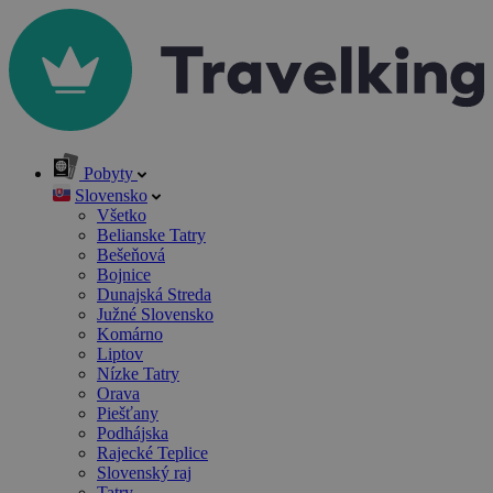
Pobyty
Slovensko
Všetko
Belianske Tatry
Bešeňová
Bojnice
Dunajská Streda
Južné Slovensko
Komárno
Liptov
Nízke Tatry
Orava
Piešťany
Podhájska
Rajecké Teplice
Slovenský raj
Tatry