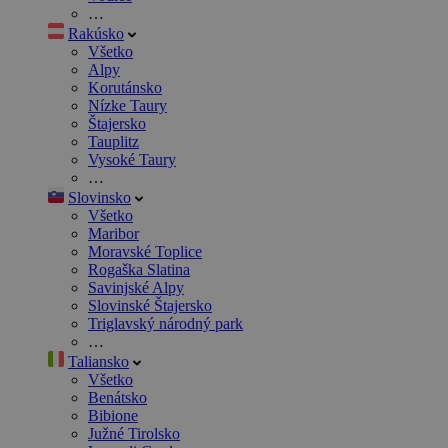
…
Rakúsko
Všetko
Alpy
Korutánsko
Nízke Taury
Štajersko
Tauplitz
Vysoké Taury
…
Slovinsko
Všetko
Maribor
Moravské Toplice
Rogaška Slatina
Savinjské Alpy
Slovinské Štajersko
Triglavský národný park
…
Taliansko
Všetko
Benátsko
Bibione
Južné Tirolsko