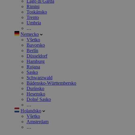
Lago di Garda
Rimini
Toskánsko
Trento
Umbria
…
Nemecko
Všetko
Bavorsko
Berlín
Düsseldorf
Hamburg
Rujana
Sasko
Schwarzwald
Bádensko-Württembersko
Durínsko
Hesensko
Dolné Sasko
…
Holandsko
Všetko
Amsterdam
…