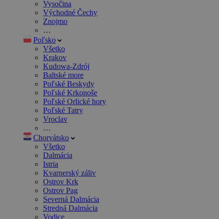
Vysočina
Východné Čechy
Znojmo
…
Poľsko
Všetko
Krakov
Kudowa-Zdrój
Baltské more
Poľské Beskydy
Poľské Krkonoše
Poľské Orlické hory
Poľské Tatry
Vroclav
…
Chorvátsko
Všetko
Dalmácia
Istria
Kvarnerský záliv
Ostrov Krk
Ostrov Pag
Severná Dalmácia
Stredná Dalmácia
Vodice