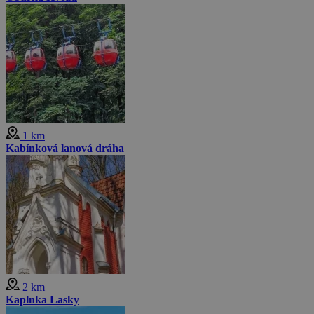
1 km
Kabínková lanová dráha
2 km
Kaplnka Lasky