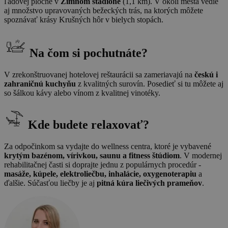
ľadovej ploche v
Zimnom štadióne
(1,1 km). V okolí mesta vedie
aj množstvo upravovaných bežeckých trás, na ktorých môžete
spoznávať krásy Krušných hôr v bielych stopách.
Na čom si pochutnáte?
V zrekonštruovanej hotelovej reštaurácii sa zameriavajú na
českú i
zahraničnú kuchyňu
z kvalitných surovín. Posedieť si tu môžete aj
so šálkou kávy alebo vínom z kvalitnej vinotéky.
Kde budete relaxovať?
Za odpočinkom sa vydajte do wellness centra, ktoré je vybavené
krytým bazénom, vírivkou, saunu a fitness štúdiom
. V modernej
rehabilitačnej časti si doprajte jednu z populárnych procedúr -
masáže, kúpele, elektroliečbu, inhalácie, oxygenoterapiu
a
ďalšie. Súčasťou liečby je aj
pitná kúra liečivých prameňov
.