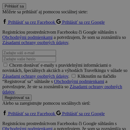
Prihlásiť sa
Môžete sa prihlásiť aj pomocou sociálnej siete:
Prihlásiť sa cez Facebook
Prihlásiť sa cez Google
Registráciou prostredníctvom Facebooku či Google súhlasím s
Obchodnými podmienkami
a potvrdzujem, že som sa zoznámil/a so
Zásadami ochrany osobných údajov
.
Chcem dostávať e-maily s pravidelnými informáciami o
novinkách, špeciálnych akciách a výhodách Travelkingu v súlade so
Zásadami ochrany osobných údajov
.
Kliknutím na tlačidlo
“Registrovať sa” súhlasíte s
Obchodnými podmienkami
a
potvrdzujete, že ste sa zoznámil/a so
Zásadami ochrany osobných
údajov
.
Registrovať sa
Alebo sa zaregistrujte pomocou sociálnych sietí:
Prihlásiť sa cez Facebook
Prihlásiť sa cez Google
Registráciou prostredníctvom Facebooku či Google súhlasím s
Obchodnými podmienkami
a potvrdzujem, že som sa zoznámil/a so