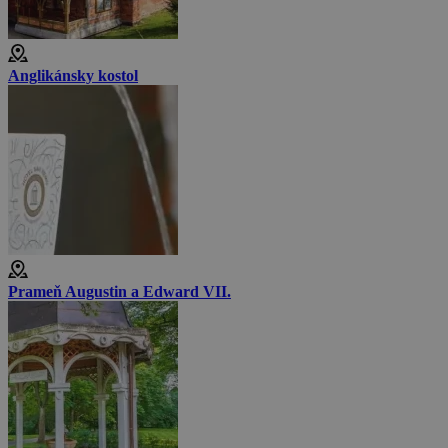
Anglikánsky kostol
Prameň Augustin a Edward VII.