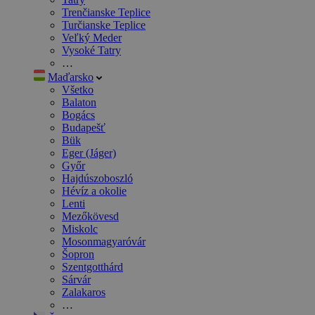
Trenčianske Teplice
Turčianske Teplice
Veľký Meder
Vysoké Tatry
…
Maďarsko
Všetko
Balaton
Bogács
Budapešť
Bük
Eger (Jáger)
Győr
Hajdúszoboszló
Hévíz a okolie
Lenti
Mezőkövesd
Miskolc
Mosonmagyaróvár
Šopron
Szentgotthárd
Sárvár
Zalakaros
…