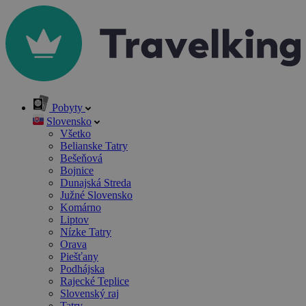
Pobyty
Slovensko
Všetko
Belianske Tatry
Bešeňová
Bojnice
Dunajská Streda
Južné Slovensko
Komárno
Liptov
Nízke Tatry
Orava
Piešťany
Podhájska
Rajecké Teplice
Slovenský raj
Tatry