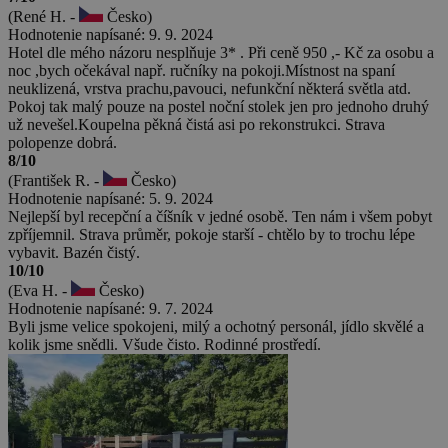
(René H. -
Česko)
Hodnotenie napísané: 9. 9. 2024
Hotel dle mého názoru nesplňuje 3* . Při ceně 950 ,- Kč za osobu a
noc ,bych očekával např. ručníky na pokoji.Místnost na spaní
neuklizená, vrstva prachu,pavouci, nefunkční některá světla atd.
Pokoj tak malý pouze na postel noční stolek jen pro jednoho druhý
už nevešel.Koupelna pěkná čistá asi po rekonstrukci. Strava
polopenze dobrá.
8/10
(František R. -
Česko)
Hodnotenie napísané: 5. 9. 2024
Nejlepší byl recepční a číšník v jedné osobě. Ten nám i všem pobyt
zpříjemnil. Strava průměr, pokoje starší - chtělo by to trochu lépe
vybavit. Bazén čistý.
10/10
(Eva H. -
Česko)
Hodnotenie napísané: 9. 7. 2024
Byli jsme velice spokojeni, milý a ochotný personál, jídlo skvělé a
kolik jsme snědli. Všude čisto. Rodinné prostředí.