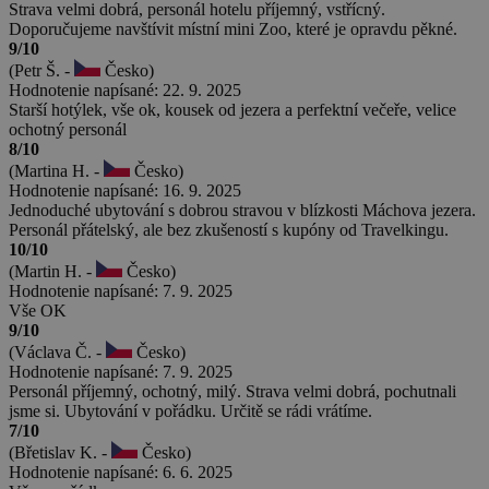
Strava velmi dobrá, personál hotelu příjemný, vstřícný.
Doporučujeme navštívit místní mini Zoo, které je opravdu pěkné.
9/10
(Petr Š. -
Česko)
Hodnotenie napísané: 22. 9. 2025
Starší hotýlek, vše ok, kousek od jezera a perfektní večeře, velice
ochotný personál
8/10
(Martina H. -
Česko)
Hodnotenie napísané: 16. 9. 2025
Jednoduché ubytování s dobrou stravou v blízkosti Máchova jezera.
Personál přátelský, ale bez zkušeností s kupóny od Travelkingu.
10/10
(Martin H. -
Česko)
Hodnotenie napísané: 7. 9. 2025
Vše OK
9/10
(Václava Č. -
Česko)
Hodnotenie napísané: 7. 9. 2025
Personál příjemný, ochotný, milý. Strava velmi dobrá, pochutnali
jsme si. Ubytování v pořádku. Určitě se rádi vrátíme.
7/10
(Břetislav K. -
Česko)
Hodnotenie napísané: 6. 6. 2025