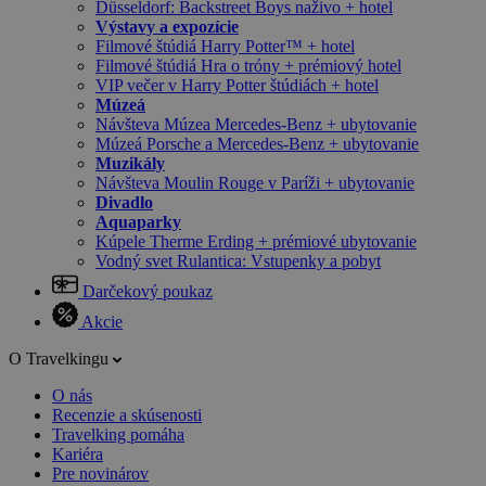
Düsseldorf: Backstreet Boys naživo + hotel
Výstavy a expozície
Filmové štúdiá Harry Potter™ + hotel
Filmové štúdiá Hra o tróny + prémiový hotel
VIP večer v Harry Potter štúdiách + hotel
Múzeá
Návšteva Múzea Mercedes-Benz + ubytovanie
Múzeá Porsche a Mercedes-Benz + ubytovanie
Muzikály
Návšteva Moulin Rouge v Paríži + ubytovanie
Divadlo
Aquaparky
Kúpele Therme Erding + prémiové ubytovanie
Vodný svet Rulantica: Vstupenky a pobyt
Darčekový poukaz
Akcie
O Travelkingu
O nás
Recenzie a skúsenosti
Travelking pomáha
Kariéra
Pre novinárov