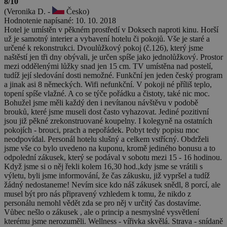
8/10
(Veronika D. -
Česko)
Hodnotenie napísané: 10. 10. 2018
Hotel je umístěn v pěkném prostředí v Doksech naproti kinu. Horší
už je samotný interier a vybavení hotelu či pokojů. Vše je staré a
určené k rekonstrukci. Dvoulůžkový pokoj (č.126), který jsme
naštěstí jen tři dny obývali, je určen spíše jako jednolůžkový. Prostor
mezi oddělenými lůžky snad jen 15 cm. TV umístěna nad postelí,
tudíž její sledování dosti nemožné. Funkční jen jeden český program
a jinak asi 8 německých. Wifi nefunkční. V pokoji né příliš teplo,
topení spíše vlažné. A co se týče pořádku a čistoty, také nic moc.
Bohužel jsme měli každý den i nevítanou návštěvu v podobě
brouků, které jsme museli dost často vyhazovat. Jediné pozitivní
jsou již pěkné zrekonstruované koupelny. I kolegyně na ostatních
pokojích - brouci, prach a nepořádek. Pobyt tedy popisu moc
neodpovídal. Personál hotelu slušný a celkem vstřícný. Obdrželi
jsme vše co bylo uvedeno na kuponu, kromě jediného bonusu a to
odpolední zákusek, který se podával v sobotu mezi 15 - 16 hodinou.
Když jsme si o něj řekli kolem 16,30 hod.,kdy jsme se vrátili s
výletu, byli jsme informování, že čas zákusku, již vypršel a tudíž
žádný nedostaneme! Nevím sice kdo náš zákusek snědl, 8 porcí, ale
musel být pro nás připravený vzhledem k tomu, že nikdo z
personálu nemohl vědět zda se pro něj v určitý čas dostavíme.
Vůbec nešlo o zákusek , ale o princip a nesmyslné vysvětlení
kterému jsme nerozuměli. Wellness - vířivka skvělá. Strava - snídaně