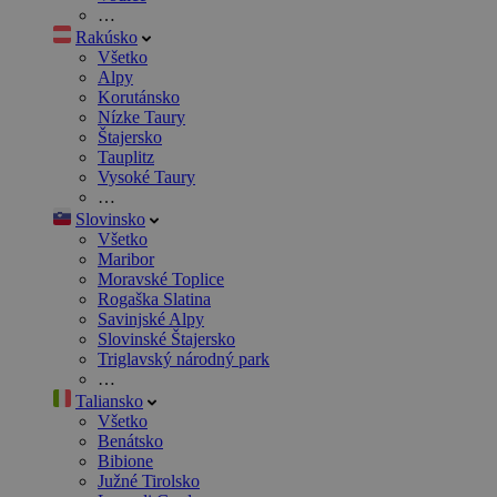
…
Rakúsko
Všetko
Alpy
Korutánsko
Nízke Taury
Štajersko
Tauplitz
Vysoké Taury
…
Slovinsko
Všetko
Maribor
Moravské Toplice
Rogaška Slatina
Savinjské Alpy
Slovinské Štajersko
Triglavský národný park
…
Taliansko
Všetko
Benátsko
Bibione
Južné Tirolsko