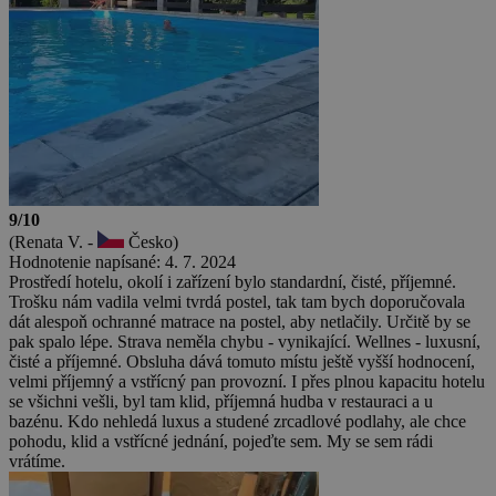
9/10
(Renata V. -
Česko)
Hodnotenie napísané: 4. 7. 2024
Prostředí hotelu, okolí i zařízení bylo standardní, čisté, příjemné.
Trošku nám vadila velmi tvrdá postel, tak tam bych doporučovala
dát alespoň ochranné matrace na postel, aby netlačily. Určitě by se
pak spalo lépe. Strava neměla chybu - vynikající. Wellnes - luxusní,
čisté a příjemné. Obsluha dává tomuto místu ještě vyšší hodnocení,
velmi příjemný a vstřícný pan provozní. I přes plnou kapacitu hotelu
se všichni vešli, byl tam klid, příjemná hudba v restauraci a u
bazénu. Kdo nehledá luxus a studené zrcadlové podlahy, ale chce
pohodu, klid a vstřícné jednání, pojeďte sem. My se sem rádi
vrátíme.