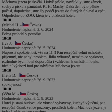
Máchova jezera je skvělá. I když pršelo, navštívily jsme zámek,
sochy z písku a památník K. H. Máchy. Další den bylo pěkné
počasí, dopoledne jsme šly podél jezera do Starých Splavů a zpět.
Odpoledne do ZOO, která je v blízkosti hotelu.
10/10
(Michal H. -
Česko)
Hodnotenie napísané: 3. 6. 2024
Pobyt probehl v poradku
10/10
(Iva J. -
Česko)
Hodnotenie napísané: 26. 5. 2024
Naprostá spokojenost, vše na 1!!!! Pan recepční velmi ochotný,
příjemný, nic nebyl problém. Jídlo výborné, nemám co vytknout,
rozhodně bych hotel doporučila i vzhledem k umístění hotelu,
ideální výchozí bod pro návštěvu Máchova jezera.
10/10
(Irena D. -
Česko)
Hodnotenie napísané: 26. 9. 2023
spokojenost
10/10
(Věra M. -
Česko)
Hodnotenie napísané: 5. 9. 2023
Hotel je stará budova, ale vkusně vybavený, kuchyň výtečná, pan
recepční-číšník velice pozorný, prostředí kolem Máchova jezera je
krásné, rády se tam vracíme