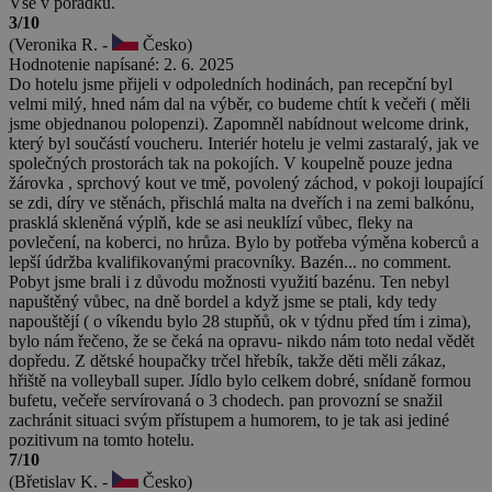
Vše v pořádku.
3/10
(Veronika R. -
Česko)
Hodnotenie napísané: 2. 6. 2025
Do hotelu jsme přijeli v odpoledních hodinách, pan recepční byl
velmi milý, hned nám dal na výběr, co budeme chtít k večeři ( měli
jsme objednanou polopenzi). Zapomněl nabídnout welcome drink,
který byl součástí voucheru. Interiér hotelu je velmi zastaralý, jak ve
společných prostorách tak na pokojích. V koupelně pouze jedna
žárovka , sprchový kout ve tmě, povolený záchod, v pokoji loupající
se zdi, díry ve stěnách, přischlá malta na dveřích i na zemi balkónu,
prasklá skleněná výplň, kde se asi neuklízí vůbec, fleky na
povlečení, na koberci, no hrůza. Bylo by potřeba výměna koberců a
lepší údržba kvalifikovanými pracovníky. Bazén... no comment.
Pobyt jsme brali i z důvodu možnosti využití bazénu. Ten nebyl
napuštěný vůbec, na dně bordel a když jsme se ptali, kdy tedy
napouštějí ( o víkendu bylo 28 stupňů, ok v týdnu před tím i zima),
bylo nám řečeno, že se čeká na opravu- nikdo nám toto nedal vědět
dopředu. Z dětské houpačky trčel hřebík, takže děti měli zákaz,
hřiště na volleyball super. Jídlo bylo celkem dobré, snídaně formou
bufetu, večeře servírovaná o 3 chodech. pan provozní se snažil
zachránit situaci svým přístupem a humorem, to je tak asi jediné
pozitivum na tomto hotelu.
7/10
(Břetislav K. -
Česko)