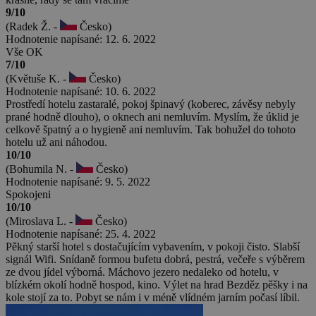
9/10
(Radek Ž. -
Česko)
Hodnotenie napísané: 12. 6. 2022
Vše OK
7/10
(Květuše K. -
Česko)
Hodnotenie napísané: 10. 6. 2022
Prostředí hotelu zastaralé, pokoj špinavý (koberec, závěsy nebyly
prané hodně dlouho), o oknech ani nemluvím. Myslím, že úklid je
celkově špatný a o hygieně ani nemluvím. Tak bohužel do tohoto
hotelu už ani náhodou.
10/10
(Bohumila N. -
Česko)
Hodnotenie napísané: 9. 5. 2022
Spokojeni
10/10
(Miroslava L. -
Česko)
Hodnotenie napísané: 25. 4. 2022
Pěkný starší hotel s dostačujícím vybavením, v pokoji čisto. Slabší
signál Wifi. Snídaně formou bufetu dobrá, pestrá, večeře s výběrem
ze dvou jídel výborná. Máchovo jezero nedaleko od hotelu, v
blízkém okolí hodně hospod, kino. Výlet na hrad Bezděz pěšky i na
kole stojí za to. Pobyt se nám i v méně vlídném jarním počasí líbil.