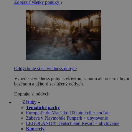
Zobraziť všetky ponuky
Oddýchnite si na wellness pobyte
Vyberte si wellness pobyt s vírivkou, saunou alebo termálnym
bazénom a užite si zaslúžený oddych.
Doprajte si oddych
Zážitky
Tematické parky
Europa-Park: Viac ako 100 atrakcií + nocľah
Zábava v Playmobile Funpark + ubytovanie
LEGOLAND® Deutschland Resort + ubytovanie
Koncerty