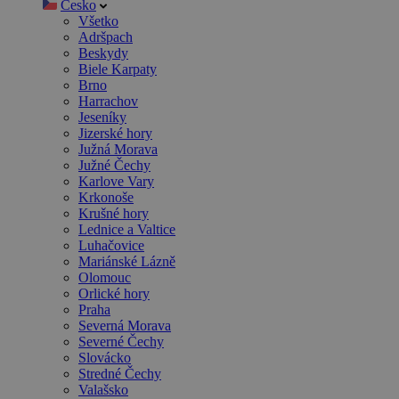
Česko
Všetko
Adršpach
Beskydy
Biele Karpaty
Brno
Harrachov
Jeseníky
Jizerské hory
Južná Morava
Južné Čechy
Karlove Vary
Krkonoše
Krušné hory
Lednice a Valtice
Luhačovice
Mariánské Lázně
Olomouc
Orlické hory
Praha
Severná Morava
Severné Čechy
Slovácko
Stredné Čechy
Valašsko