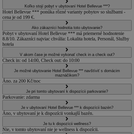
Koľko stojí pobyt v ubytovaní Hotel Bellevue ***?
Hotel Bellevue *** ponúka rôzné varianty pobytov so službami -
cena je od 199 €.
Ako zákazníci hodnotia toto ubytovanie?
Pobyt v ubytovaní Hotel Bellevue *** má priemerné hodnotenie
8.8/10. Zákazníci najviac chvália: Lokalita hotela, Personál, Služby
hotela
V akom čase je možné vykonať check in a check out?
Check in: od 14:00, Check out: do 10:00
Je možné ubytovanie Hotel Bellevue *** navštíviť s domácim
maznáčikom?
Áno. za 200 Kč/noc
Je pri tomto ubytovaní k dispozícii parkovanie?
Parkovanie: zdarma
Je v ubytovaní Hotel Bellevue *** k dispozícii bazén?
Áno, v ubytovaní je k dispozícii vonkajší bazén.
Je tu k dispozícii wellness?
Nie, v tomto ubytovaní nie je wellness k dispozícii.