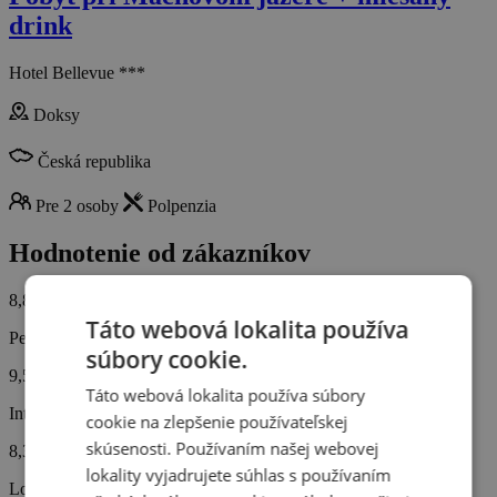
drink
Hotel Bellevue ***
Doksy
Česká republika
Pre 2 osoby
Polpenzia
Hodnotenie od zákazníkov
8,8/10
Táto webová lokalita používa
Personál
súbory cookie.
9,5
Táto webová lokalita používa súbory
Interiér hotela
cookie na zlepšenie používateľskej
skúsenosti. Používaním našej webovej
8,3
lokality vyjadrujete súhlas s používaním
Lokalita hotela