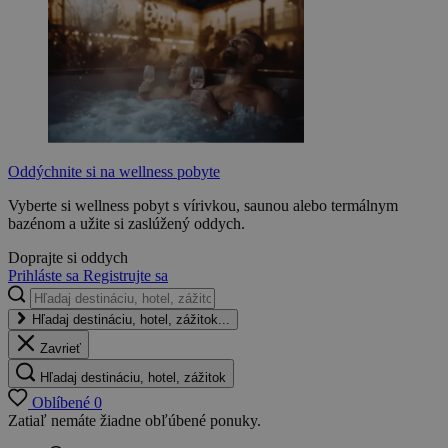
Oddýchnite si na wellness pobyte
Vyberte si wellness pobyt s vírivkou, saunou alebo termálnym
bazénom a užite si zaslúžený oddych.
Doprajte si oddych
Prihláste sa
Registrujte sa
Hľadaj destináciu, hotel, zážitok...
Zavrieť
Hľadaj destináciu, hotel, zážitok
Oblíbené
0
Zatiaľ nemáte žiadne obľúbené ponuky.