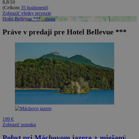
8,8/10
(Celkom
35 hodnotení
)
Zobraziť všetky recenzie
Hotel Bellevue *** - mapa
Práve v predaji pre Hotel Bellevue ***
199 €
Zobraziť ponuku
Pobyt pri Máchovom jazere + miešaný