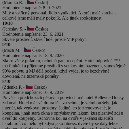
(Monika R. -
Česko)
Hodnotenie napísané: 8. 9. 2021
Milý a vstřícný personál. Jídlo vynikající. Akorát malá sprcha a
celkově jsme měli malý pokojík. Ale jinak spokojenost.
10/10
(Jaroslav S. -
Česko)
Hodnotenie napísané: 23. 6. 2021
Skvělé prostředí, skvělí lidé, prostě VIP pobyt.
9/10
(Mach M. -
Česko)
Hodnotenie napísané: 18. 9. 2020
Skoro vše v pořádku, ochotná paní recepční. Hotel odpovídá ***
má funkční a příjemné prostředí s venkovním bazénem, samozřejmě
90% pobytu u MJ dělá počasí, když vyjde, je to bezchybná
dovolená, na tuzemské poměry.
8/10
(Zdenka P. -
Česko)
Hodnotenie napísané: 16. 9. 2019
Po všech předchozích pěkných pobytech mě hotel Bellevue Doksy
zklamal. Hotel má svá dobrá léta za sebou, je velmi omšelý, jak
interiér, tak venkovní prostory. Jediné, co je zrenovované, je
koupelna, jinak stará okna s oprýskaným lakem, kus plesnivé zdi u
dveří do koupelny, úschovna kol na dvoře v jakémsi skladišti
haraburdí, co mělo být kdysi jako fitness, dveře by se daly lehce
vykopnout. Kola jsme si raději vytáhli do pokoje v 1. patře. Prostě