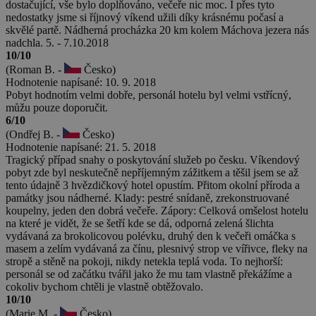
dostačující, vše bylo doplňováno, večeře nic moc. I přes tyto
nedostatky jsme si říjnový víkend užili díky krásnému počasí a
skvělé partě. Nádherná procházka 20 km kolem Máchova jezera nás
nadchla. 5. - 7.10.2018
10/10
(Roman B. -
Česko)
Hodnotenie napísané: 10. 9. 2018
Pobyt hodnotím velmi dobře, personál hotelu byl velmi vstřícný,
můžu pouze doporučit.
6/10
(Ondřej B. -
Česko)
Hodnotenie napísané: 21. 5. 2018
Tragický případ snahy o poskytování služeb po česku. Víkendový
pobyt zde byl neskutečně nepříjemným zážitkem a těšil jsem se až
tento údajně 3 hvězdičkový hotel opustím. Přitom okolní příroda a
památky jsou nádherné. Klady: pestré snídaně, zrekonstruované
koupelny, jeden den dobrá večeře. Zápory: Celková omšelost hotelu
na které je vidět, že se šetří kde se dá, odporná zelená šlichta
vydávaná za brokolicovou polévku, druhý den k večeři omáčka s
masem a zelím vydávaná za čínu, plesnivý strop ve vířivce, fleky na
stropě a stěně na pokoji, nikdy netekla teplá voda. To nejhorší:
personál se od začátku tvářil jako že mu tam vlastně překážíme a
cokoliv bychom chtěli je vlastně obtěžovalo.
10/10
(Marie M. -
Česko)