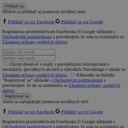
Prihlásiť sa
Môžete sa prihlásiť aj pomocou sociálnej siete:
Prihlásiť sa cez Facebook
Prihlásiť sa cez Google
Registráciou prostredníctvom Facebooku či Google súhlasím s
Obchodnými podmienkami
a potvrdzujem, že som sa zoznámil/a so
Zásadami ochrany osobných údajov
.
Chcem dostávať e-maily s pravidelnými informáciami o
novinkách, špeciálnych akciách a výhodách Travelkingu v súlade so
Zásadami ochrany osobných údajov
.
Kliknutím na tlačidlo
“Registrovať sa” súhlasíte s
Obchodnými podmienkami
a
potvrdzujete, že ste sa zoznámil/a so
Zásadami ochrany osobných
údajov
.
Registrovať sa
Alebo sa zaregistrujte pomocou sociálnych sietí:
Prihlásiť sa cez Facebook
Prihlásiť sa cez Google
Registráciou prostredníctvom Facebooku či Google súhlasím s
Obchodnými podmienkami
a potvrdzujem, že som sa zoznámil/a so