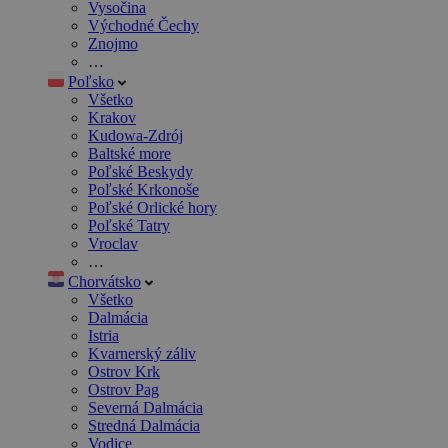
Vysočina
Východné Čechy
Znojmo
…
Poľsko
Všetko
Krakov
Kudowa-Zdrój
Baltské more
Poľské Beskydy
Poľské Krkonoše
Poľské Orlické hory
Poľské Tatry
Vroclav
…
Chorvátsko
Všetko
Dalmácia
Istria
Kvarnerský záliv
Ostrov Krk
Ostrov Pag
Severná Dalmácia
Stredná Dalmácia
Vodice