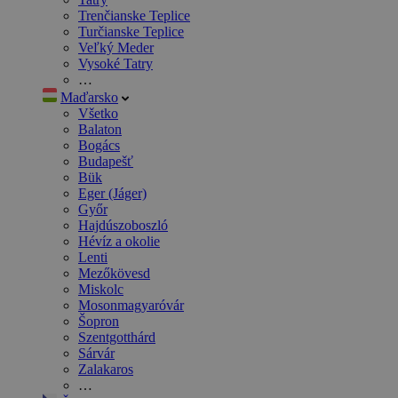
Trenčianske Teplice
Turčianske Teplice
Veľký Meder
Vysoké Tatry
…
Maďarsko
Všetko
Balaton
Bogács
Budapešť
Bük
Eger (Jáger)
Győr
Hajdúszoboszló
Hévíz a okolie
Lenti
Mezőkövesd
Miskolc
Mosonmagyaróvár
Šopron
Szentgotthárd
Sárvár
Zalakaros
…