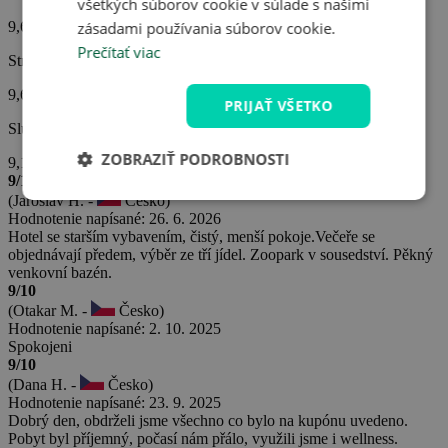
všetkých súborov cookie v súlade s našimi
9,6
zásadami používania súborov cookie.
Prečítať viac
Strava
9,6
PRIJAŤ VŠETKO
Služby hotela
ZOBRAZIŤ PODROBNOSTI
9,1
9/10
(Jaroslav H. -
Česko)
Hodnotenie napísané: 26. 6. 2026
Hotel se starším vybavením, čistý, menší pokoje.Večeře se
objednávají předem, výběr ze tří jídel. Zoopark v sousedství. Pěkný
venkovní bazén.
9/10
(Otakar M. -
Česko)
Hodnotenie napísané: 2. 10. 2025
Spokojeni
9/10
(Dana H. -
Česko)
Hodnotenie napísané: 23. 9. 2025
Dobrý den, obdrželi jsme všechno co bylo na kupónu uvedeno.
Pobyt byl příjemný, počasí nám přálo, využili jsme i wellness.