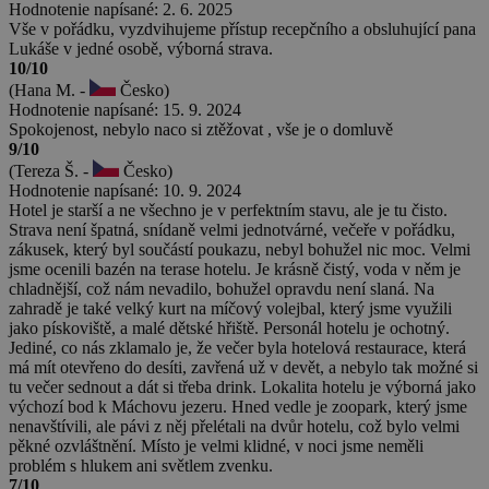
Hodnotenie napísané: 2. 6. 2025
Vše v pořádku, vyzdvihujeme přístup recepčního a obsluhující pana
Lukáše v jedné osobě, výborná strava.
10/10
(Hana M. -
Česko)
Hodnotenie napísané: 15. 9. 2024
Spokojenost, nebylo naco si ztěžovat , vše je o domluvě
9/10
(Tereza Š. -
Česko)
Hodnotenie napísané: 10. 9. 2024
Hotel je starší a ne všechno je v perfektním stavu, ale je tu čisto.
Strava není špatná, snídaně velmi jednotvárné, večeře v pořádku,
zákusek, který byl součástí poukazu, nebyl bohužel nic moc. Velmi
jsme ocenili bazén na terase hotelu. Je krásně čistý, voda v něm je
chladnější, což nám nevadilo, bohužel opravdu není slaná. Na
zahradě je také velký kurt na míčový volejbal, který jsme využili
jako pískoviště, a malé dětské hřiště. Personál hotelu je ochotný.
Jediné, co nás zklamalo je, že večer byla hotelová restaurace, která
má mít otevřeno do desíti, zavřená už v devět, a nebylo tak možné si
tu večer sednout a dát si třeba drink. Lokalita hotelu je výborná jako
výchozí bod k Máchovu jezeru. Hned vedle je zoopark, který jsme
nenavštívili, ale pávi z něj přelétali na dvůr hotelu, což bylo velmi
pěkné ozvláštnění. Místo je velmi klidné, v noci jsme neměli
problém s hlukem ani světlem zvenku.
7/10