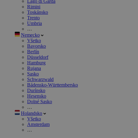
Lago di Garda
Rimini
Toskánsko
Trento
Umbria
…
Nemecko
Všetko
Bavorsko
Berlín
Düsseldorf
Hamburg
Rujana
Sasko
Schwarzwald
Bádensko-Württembersko
Durínsko
Hesensko
Dolné Sasko
…
Holandsko
Všetko
Amsterdam
…