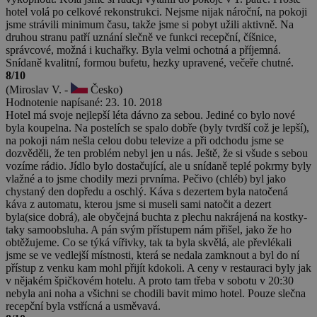
hotel volá po celkové rekonstrukci. Nejsme nijak nároční, na pokoji
jsme strávili minimum času, takže jsme si pobyt užili aktivně. Na
druhou stranu patří uznání slečně ve funkci recepční, číšnice,
správcové, možná i kuchařky. Byla velmi ochotná a příjemná.
Snídaně kvalitní, formou bufetu, hezky upravené, večeře chutné.
8/10
(Miroslav V. -
Česko)
Hodnotenie napísané: 23. 10. 2018
Hotel má svoje nejlepší léta dávno za sebou. Jediné co bylo nové
byla koupelna. Na postelích se spalo dobře (byly tvrdší což je lepší),
na pokoji nám nešla celou dobu televize a při odchodu jsme se
dozvěděli, že ten problém nebyl jen u nás. Ještě, že si všude s sebou
vozíme rádio. Jídlo bylo dostačující, ale u snídaně teplé pokrmy byly
vlažné a to jsme chodily mezi prvníma. Pečivo (chléb) byl jako
chystaný den dopředu a oschlý. Káva s dezertem byla natočená
káva z automatu, kterou jsme si museli sami natočit a dezert
byla(sice dobrá), ale obyčejná buchta z plechu nakrájená na kostky-
taky samoobsluha. A pán svým přístupem nám přišel, jako že ho
obtěžujeme. Co se týká vířivky, tak ta byla skvělá, ale převlékali
jsme se ve vedlejší místnosti, která se nedala zamknout a byl do ní
přístup z venku kam mohl přijít kdokoli. A ceny v restauraci byly jak
v nějakém špičkovém hotelu. A proto tam třeba v sobotu v 20:30
nebyla ani noha a všichni se chodili bavit mimo hotel. Pouze slečna
recepční byla vstřícná a usměvavá.