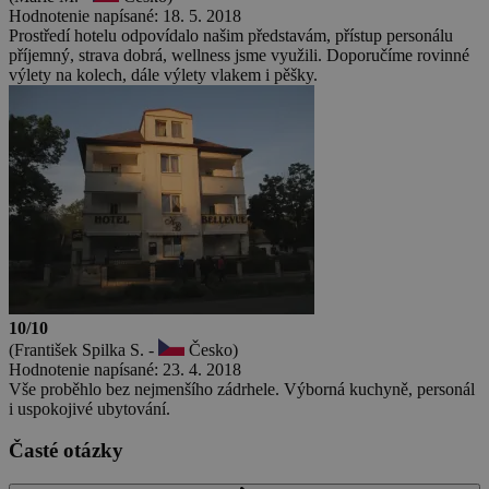
Hodnotenie napísané: 18. 5. 2018
Prostředí hotelu odpovídalo našim představám, přístup personálu
příjemný, strava dobrá, wellness jsme využili. Doporučíme rovinné
výlety na kolech, dále výlety vlakem i pěšky.
10/10
(František Spilka S. -
Česko)
Hodnotenie napísané: 23. 4. 2018
Vše proběhlo bez nejmenšího zádrhele. Výborná kuchyně, personál
i uspokojivé ubytování.
Časté otázky