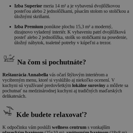
Izba Superior
meria 14 m² a je vybavená dvojlôžkovou
posteľou alebo 2 jednolôžkami, písacím stolom so stoličkou a
úložnými skriňami.
Izba Premium
ponúkne plochu 15,3 m² a moderný,
dizajnovo vyladený interiér. K vybaveniu patrí dvojlôžková
posteľ alebo 2 jednolôžka, stolík so stoličkami na posedenie,
úložný nábytok, toaletné potreby v kúpeľni a trezor.
Na čom si pochutnáte?
Reštaurácia Annabella
vás očarí štýlovým interiérom a
vycibreným menu, ktoré si vyslúžilo aj niekoľko ocenení. V
kuchyni sú využívané predovšetkým
lokálne suroviny
a môžete sa
pochutnať na medzinárodnej kuchyni aj tradičných maďarských
delikatesách.
Kde budete relaxovať?
K odpočinku vám poslúži
wellness centrum
s vonkajším
plaveckým bazénom
(25x10 m),
vnútorným bazénom
(18x8 m),