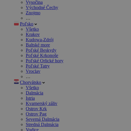
Vysočina
Východné Čechy
Znojmo
…
Poľsko
Všetko
Krakov
Kudowa-Zdrój
Baltské more
Poľské Beskydy
Poľské Krkonoše
Poľské Orlické hory
Poľské Tatry
Vroclav
…
Chorvátsko
Všetko
Dalmácia
Istria
Kvarnerský záliv
Ostrov Krk
Ostrov Pag
Severná Dalmácia
Stredná Dalmácia
Vodice