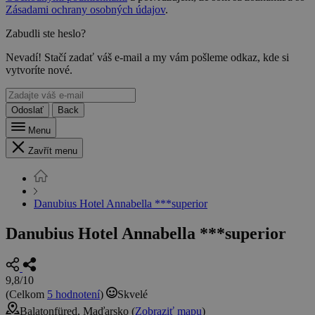
Zásadami ochrany osobných údajov
.
Zabudli ste heslo?
Nevadí! Stačí zadať váš e-mail a my vám pošleme odkaz, kde si
vytvoríte nové.
Odoslať
Back
Menu
Zavřít menu
Danubius Hotel Annabella ***superior
Danubius Hotel Annabella ***superior
9,8/10
(Celkom
5 hodnotení
)
Skvelé
Balatonfüred, Maďarsko (
Zobraziť mapu
)