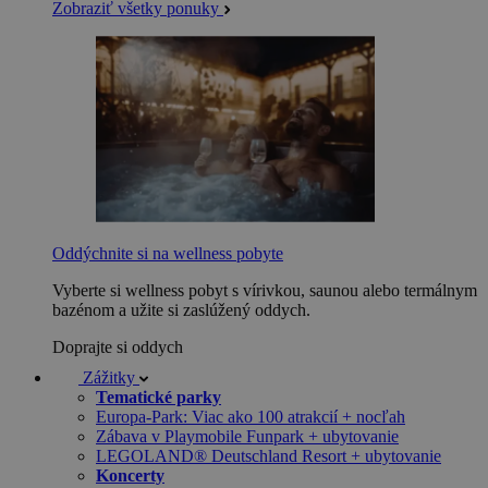
Zobraziť všetky ponuky
Oddýchnite si na wellness pobyte
Vyberte si wellness pobyt s vírivkou, saunou alebo termálnym
bazénom a užite si zaslúžený oddych.
Doprajte si oddych
Zážitky
Tematické parky
Europa-Park: Viac ako 100 atrakcií + nocľah
Zábava v Playmobile Funpark + ubytovanie
LEGOLAND® Deutschland Resort + ubytovanie
Koncerty