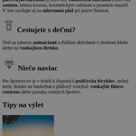
saunou
, letnou terasou, kozmetickým salónom a ponukou masáží.
V lete zavítajte aj na
súkromnú pláž
pri jazere Balaton.
Cestujete s deťmi?
Deti sa zabavia
animáciami
a ďalšími aktivitami v detskom klube
alebo na
vonkajšom ihrisku
.
Niečo naviac
Pre športovcov je v hoteli k dispozícii
požičovňa bicyklov
, stolný
tenis, ihrisko na basketbal a plážový volejbal,
vonkajšie fitness
centrum
alebo ponuka vodných športov.
Tipy na výlet