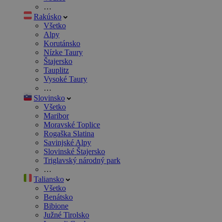
…
Rakúsko
Všetko
Alpy
Korutánsko
Nízke Taury
Štajersko
Tauplitz
Vysoké Taury
…
Slovinsko
Všetko
Maribor
Moravské Toplice
Rogaška Slatina
Savinjské Alpy
Slovinské Štajersko
Triglavský národný park
…
Taliansko
Všetko
Benátsko
Bibione
Južné Tirolsko