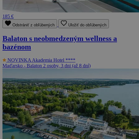
185 €
Odstrániť z obľúbených
Uložiť do obľúbených
Balaton s neobmedzeným wellness a
bazénom
NOVINKA
Akademia Hotel ****
Maďarsko - Balaton
2 osoby, 3 dni (až 8 dní)