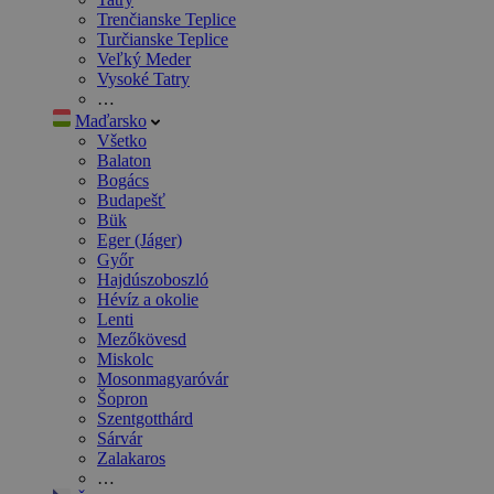
Trenčianske Teplice
Turčianske Teplice
Veľký Meder
Vysoké Tatry
…
Maďarsko
Všetko
Balaton
Bogács
Budapešť
Bük
Eger (Jáger)
Győr
Hajdúszoboszló
Hévíz a okolie
Lenti
Mezőkövesd
Miskolc
Mosonmagyaróvár
Šopron
Szentgotthárd
Sárvár
Zalakaros
…