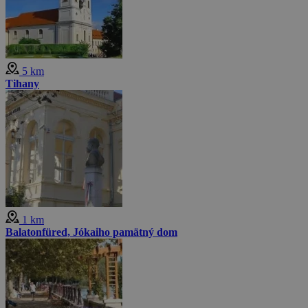
5 km
Tihany
1 km
Balatonfüred, Jókaiho pamätný dom