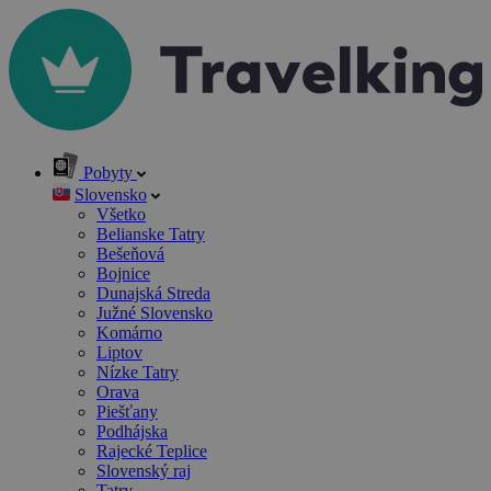
Pobyty
Slovensko
Všetko
Belianske Tatry
Bešeňová
Bojnice
Dunajská Streda
Južné Slovensko
Komárno
Liptov
Nízke Tatry
Orava
Piešťany
Podhájska
Rajecké Teplice
Slovenský raj
Tatry