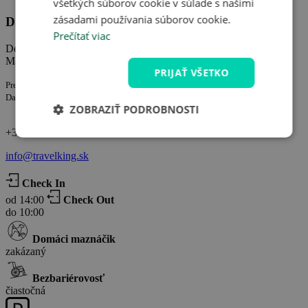
všetkých súborov cookie v súlade s našimi
zásadami používania súborov cookie.
Danubius Hotel Annabella ***superior
Prečítať viac
Deák Ferenc utca 25., Balatonfüred
Maďarsko
PRIJAŤ VŠETKO
Prevádzkuje spoločnosť:
Danubius Hotels Zrt. IČ: 01-10-041669
ZOBRAZIŤ PODROBNOSTI
+36 87 889 431
info@travelking.sk
Check In
od 14:00
Check Out
do 10:00
Domáci maznáčik
zakázaný
Bezbariérovosť
čiastočná