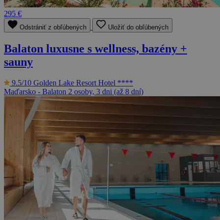
295 €
Odstrániť z obľúbených
Uložiť do obľúbených
Balaton luxusne s wellness, bazény +
sauny
9.5/10
Golden Lake Resort Hotel ****
Maďarsko - Balaton
2 osoby, 3 dni (až 8 dní)