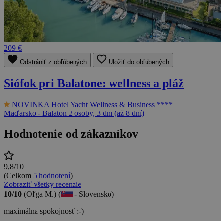
209 €
Odstrániť z obľúbených
Uložiť do obľúbených
Siófok pri Balatone: wellness a pláž
NOVINKA
Hotel Yacht Wellness & Business ****
Maďarsko - Balaton
2 osoby, 3 dni (až 8 dní)
Hodnotenie od zákazníkov
9,8/10
(Celkom
5 hodnotení
)
Zobraziť všetky recenzie
10/10
(Oľga M.) (
- Slovensko)
maximálna spokojnosť :-)