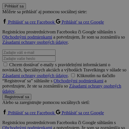
Prihlásiť sa
Môžete sa prihlásiť aj pomocou sociálnej siete:
Prihlásiť sa cez Facebook
Prihlásiť sa cez Google
Registráciou prostredníctvom Facebooku či Google súhlasím s
Obchodnými podmienkami
a potvrdzujem, že som sa zoznámil/a so
Zásadami ochrany osobných údajov
.
Chcem dostávať e-maily s pravidelnými informáciami o
novinkách, špeciálnych akciách a výhodách Travelkingu v súlade so
Zásadami ochrany osobných údajov
.
Kliknutím na tlačidlo
“Registrovať sa” súhlasíte s
Obchodnými podmienkami
a
potvrdzujete, že ste sa zoznámil/a so
Zásadami ochrany osobných
údajov
.
Registrovať sa
Alebo sa zaregistrujte pomocou sociálnych sietí:
Prihlásiť sa cez Facebook
Prihlásiť sa cez Google
Registráciou prostredníctvom Facebooku či Google súhlasím s
Obchodnými podmienkami
a potvrdzujem, že som sa zoznámil/a so