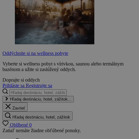
Oddýchnite si na wellness pobyte
Vyberte si wellness pobyt s vírivkou, saunou alebo termálnym
bazénom a užite si zaslúžený oddych.
Doprajte si oddych
Prihláste sa
Registrujte sa
Hľadaj destináciu, hotel, zážitok...
Zavrieť
Hľadaj destináciu, hotel, zážitok
Oblíbené
0
Zatiaľ nemáte žiadne obľúbené ponuky.