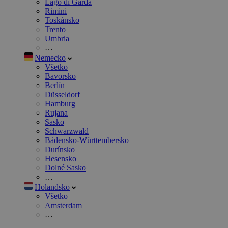
Lago di Garda
Rimini
Toskánsko
Trento
Umbria
…
Nemecko
Všetko
Bavorsko
Berlín
Düsseldorf
Hamburg
Rujana
Sasko
Schwarzwald
Bádensko-Württembersko
Durínsko
Hesensko
Dolné Sasko
…
Holandsko
Všetko
Amsterdam
…