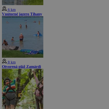
6 km
Vnútorné jazero Tihany
8 km
Otvorená pláž Zamárdi