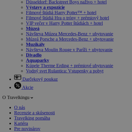
Düsseldorf: Backstreet Boys naživo + hotel
Výstavy a expozície
Filmové štúdiá Harry Potter™ + hotel
Filmové štúdiá Hra o tróny + prémiový hotel
VIP večer v Harry Potter štúdiách + hotel
Múzeá
Návšteva Múzea Mercedes-Benz + ubytovanie
Múzeá Porsche a Mercedes-Benz + ubytovanie
Muzikály
Návšteva Moulin Rouge v Paríži + ubytovanie
Divadlo
Aquaparky
Kúpele Therme Erding + prémiové ubytovanie
Vodný svet Rulantica: Vstupenky a pobyt
Darčekový poukaz
Akcie
O Travelkingu
O nás
Recenzie a skúsenosti
Travelking pomáha
Kariéra
Pre novinárov