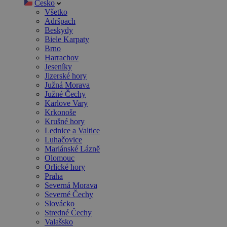
Česko
Všetko
Adršpach
Beskydy
Biele Karpaty
Brno
Harrachov
Jeseníky
Jizerské hory
Južná Morava
Južné Čechy
Karlove Vary
Krkonoše
Krušné hory
Lednice a Valtice
Luhačovice
Mariánské Lázně
Olomouc
Orlické hory
Praha
Severná Morava
Severné Čechy
Slovácko
Stredné Čechy
Valašsko