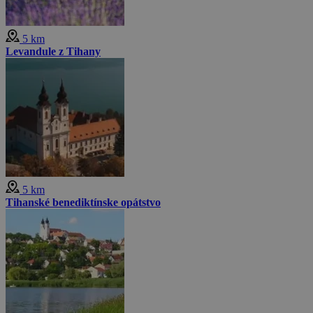
5 km
Levandule z Tihany
5 km
Tihanské benediktínske opátstvo