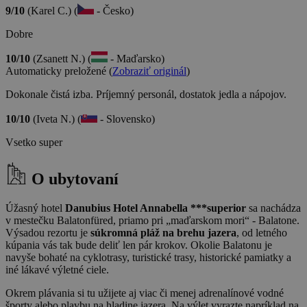
9/10
(Karel C.) (
- Česko)
Dobre
10/10
(Zsanett N.) (
- Maďarsko)
Automaticky preložené (
Zobraziť originál
)
Dokonale čistá izba. Príjemný personál, dostatok jedla a nápojov.
10/10
(Iveta N.) (
- Slovensko)
Vsetko super
O ubytovaní
Úžasný hotel
Danubius Hotel Annabella ***superior
sa nachádza
v mestečku Balatonfüred, priamo pri „maďarskom mori“ - Balatone.
Výsadou rezortu je
súkromná pláž na brehu jazera
, od letného
kúpania vás tak bude deliť len pár krokov. Okolie Balatonu je
navyše bohaté na cyklotrasy, turistické trasy, historické pamiatky a
iné lákavé výletné ciele.
Okrem plávania si tu užijete aj viac či menej adrenalínové vodné
športy alebo plavbu na hladine jazera. Na výlet vyrazte napríklad na