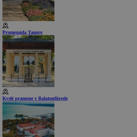
Promenáda Tagore
Kyslé pramene v Balatonfürede