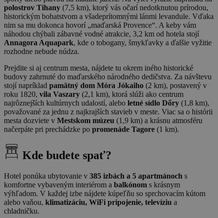
polostrov Tihany
(7,5 km), ktorý vás očarí nedotknutou prírodou,
historickým bohatstvom a všadeprítomnými lánmi levandule. Vďaka
nim sa mu dokonca hovorí „maďarská Provence“. A keby vám
náhodou chýbali zábavné vodné atrakcie, 3,2 km od hotela stojí
Annagora Aquapark
, kde o tobogany, šmykľavky a ďalšie vyžitie
rozhodne nebude núdza.
Prejdite si aj centrum mesta, nájdete tu okrem iného historické
budovy zahrnuté do maďarského národného dedičstva. Za návštevu
stojí napríklad
pamätný dom Móra Jókaiho
(2 km), postavený v
roku 1820,
vila Vaszary
(2,1 km), ktorá slúži ako centrum
najrôznejších kultúrnych udalostí, alebo
letné sídlo Dőry
(1,8 km),
považované za jednu z najkrajších stavieb v meste. Viac sa o histórii
mesta dozviete v
Mestskom múzeu
(1,9 km) a krásnu atmosféru
načerpáte pri prechádzke po
promenáde Tagore
(1 km).
Kde budete spať?
Hotel ponúka ubytovanie v
385 izbách a 5 apartmánoch
s
komfortne vybaveným interiérom a
balkónom
s krásnym
výhľadom. V každej izbe nájdete kúpeľňu so sprchovacím kútom
alebo vaňou,
klimatizáciu, WiFi pripojenie, televíziu
a
chladničku.