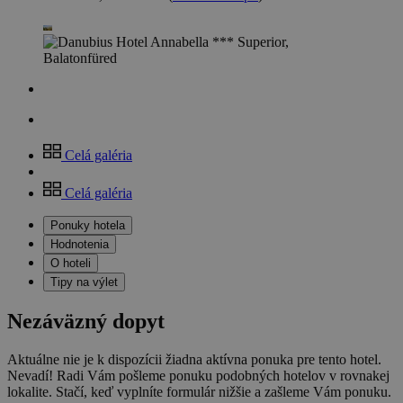
Celá galéria
Celá galéria
Ponuky hotela
Hodnotenia
O hoteli
Tipy na výlet
Nezáväzný dopyt
Aktuálne nie je k dispozícii žiadna aktívna ponuka pre tento hotel.
Nevadí! Radi Vám pošleme ponuku podobných hotelov v rovnakej
lokalite. Stačí, keď vyplníte formulár nižšie a zašleme Vám ponuku.