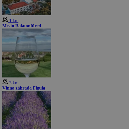
1 km
Mesto Balatonfüred
3 km
Vínna záhrada Figula