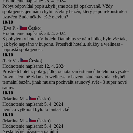
Hodnotenie napísané: 25. 4. 2024
Pobyt odpovídal popisu,byli jsme zde již opakovaně. Vždy
spokojenost,jen nám chybí léčebný bazén, který je po rekonstrukci
uzavřen Bude někdy ještě otevřen?
10/10
(Eva P. -
Česko)
Hodnotenie napísané: 24. 4. 2024
S pobytem v hotelu V hotelu Danubius se nám líbilo, bylo vše tak,
jak bylo napsáno v kuponu. Prostředí hotelu, služby a wellness -
naprostá spokojenost.
10/10
(Petr V. -
Česko)
Hodnotenie napísané: 12. 4. 2024
Prostředí hotelu, pokoj, jídlo, ochota zaměstnanců hotelu na vysoké
úrovni. Jen mě zklamalo wellness, v bazénu studená voda, chyběl
termální bazén, jinak musím pochválit saunový svět - 3 super nové
sauny.
10/10
(Martina M. -
Česko)
Hodnotenie napísané: 5. 4. 2024
není co vytknout bylo to fantastické
10/10
(Martina M. -
Česko)
Hodnotenie napísané: 5. 4. 2024
Neskutečné, úžasné a parádní