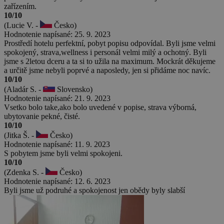
zařízením.
10/10
(Lucie V. -
Česko)
Hodnotenie napísané: 25. 9. 2023
Prostředí hotelu perfektní, pobyt popisu odpovídal. Byli jsme velmi
spokojený, strava,wellness i personál velmi milý a ochotný. Byli
jsme s 2letou dceru a ta si to užila na maximum. Mockrát děkujeme
a určitě jsme nebyli poprvé a naposledy, jen si přidáme noc navíc.
10/10
(Aladár S. -
Slovensko)
Hodnotenie napísané: 21. 9. 2023
Vsetko bolo take,ako bolo uvedené v popise, strava výborná,
ubytovanie pekné, čisté.
10/10
(Jitka Š. -
Česko)
Hodnotenie napísané: 11. 9. 2023
S pobytem jsme byli velmi spokojeni.
10/10
(Zdenka S. -
Česko)
Hodnotenie napísané: 12. 6. 2023
Byli jsme už podruhé a spokojenost jen obědy byly slabší