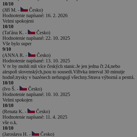
10/10
(Jiří M. -
Česko)
Hodnotenie napísané: 16. 2. 2026
Velmi spokojeni
10/10
(Taťána K. -
Česko)
Hodnotenie napísané: 22. 10. 2025
Vše bylo super
9/10
(ANNA R. -
Česko)
Hodnotenie napísané: 13. 10. 2025
V tv by mohli mít více českých stanic.Je jen jedna čt 24,nebo
alespoň slovenských,jsou to sousedi.Viřivka interval 30 minutje
hodně,trysky v bazénech nefungují všechny.Strava výborná a pestrá.
10/10
(Ivo Š. -
Česko)
Hodnotenie napísané: 10. 10. 2025
Velmi spokojen
10/10
(Renata K. -
Česko)
Hodnotenie napísané: 11. 4. 2025
vše o.k.
10/10
(Jaroslava H. -
Česko)