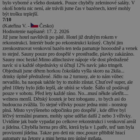
bylo vyborné a všeho dostatek. Pouze chyběly zeleninové saláty. V
okolí hotelu nic není, ale trávili jsme čas v bazénech, které mohly
být trošku teplejší.
7/10
(Kateřina V. -
Česko)
Hodnotenie napísané: 17. 2. 2026
Již jsme hotel navštívili po páté. Hotel již druhým rokem v
rekonstrukci. Interiér bude po rekonstrukci krásný. Chybí jim
zrenkostruovat venkovní bazén-ten teda pamatuje hoooodně a venek
to stejné. Sauny pouze pro dospělé v prostěradle, plavky zakázáno.
Sauny moc hezké.Mimo allinclusive nápoje vše dost předražené
navíc si u každé objednávky si účtují 12% navíc jako tringelt.
Objednali jsme dětem horkou čokoládu vyšla skoro na 2kila...
drinky úplně předražené. Jídlo na 2 turnusy, ale to nám vůbec
nevadilo, ba naopak takhle by to mohlo zůstat. Chuťově super, ale
před 10lety bylo jídlo lepší, ale ubírá se všude. Šáňo už podávají
pouze v sobotu. Před lety každé ráno. No...musí někde ušetřit....
welness menší. Dětský koutek je bez toboganu , to bych asi do
budoucna zvážila. To stejné vířivky pouze jedna mini - nonstop
plná. Misto vyvýšeneho odpočinku pro dospělé , kde dříve byl
léčivý termální pramen, mohly spise udělat další 2 nebo 3 vířivky.
Uvidíme jak bude vypadat po celkove rekonstrukci i venkovní areál
a jídelna. Chyběla herna pro děti, která byla v 1.patře, teď tam byla
provizorní jídelna. Takze pro deti nic moc,pouze přiblblé hrací
automaty na žetony a mini herna pro úplné mrňata.