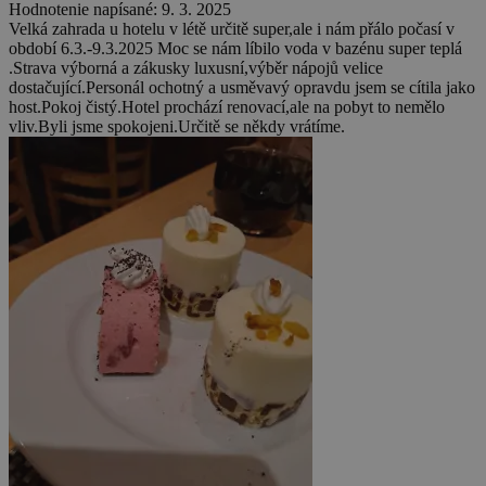
Hodnotenie napísané: 9. 3. 2025
Velká zahrada u hotelu v létě určitě super,ale i nám přálo počasí v
období 6.3.-9.3.2025 Moc se nám líbilo voda v bazénu super teplá
.Strava výborná a zákusky luxusní,výběr nápojů velice
dostačující.Personál ochotný a usměvavý opravdu jsem se cítila jako
host.Pokoj čistý.Hotel prochází renovací,ale na pobyt to nemělo
vliv.Byli jsme spokojeni.Určitě se někdy vrátíme.