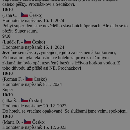
daleko pěšky. Procházkovi a Sedlákovi.
10/10
(Jana C. -
Česko)
Hodnotenie napísané: 16. 1. 2024
Pobyt super. Jen jsme nevěděli o stavebních úpravách. Ale dalo se to
přežít. Super sauny.
9/10
(Luděk P. -
Česko)
Hodnotenie napísané: 15. 1. 2024
Jezdíme sem často ,vynikající je jídlo za nás nemá konkurenci,
Zklamáním byla rekonstrukce hotelu za provozu .Druhým
zklamáním bylo opět uzavřený bazén s léčivou horkou vodou. Z
toho důvodu už příště asi NE. Procházkovi
10/10
(Roman F. -
Česko)
Hodnotenie napísané: 8. 1. 2024
Super
10/10
(Jitka Š. -
Česko)
Hodnotenie napísané: 20. 12. 2023
Do hotelu se vracíme opakovaně. Se službami jsme velmi spokojeni.
10/10
(Marta O. -
Česko)
Hodnotenie napísané: 15. 12. 2023