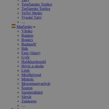
Trenčianske Teplice
Turčianske Teplice
Veľký Meder
Vysoké Tatry
…
Maďarsko
Všetko
Balaton
Bogács
Budapešť
Bük
Eger (Jáger)
Győr
Hajdúszoboszló
Hévíz a okolie
Lenti
Mezőkövesd
Miskolc
Mosonmagyaróvár
Šopron
Szentgotthárd
Sárvár
Zalakaros
…