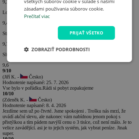
všetkých súborov cookie v súlade s našimi
9,3
zásadami používania súborov cookie.
Lokalita hotela
Prečítať viac
9,4
PRIJAŤ VŠETKO
Strava
9,7
ZOBRAZIŤ PODROBNOSTI
Služby hotela
9,6
9/10
(Jiří K. -
Česko)
Hodnotenie napísané: 25. 7. 2026
Vse bylo v pořádku.Rádi si pobyt zopakujeme
10/10
(Zdeněk K. -
Česko)
Hodnotenie napísané: 8. 4. 2026
Jezdíme sem už po čtvrté. Jsme spokojeni . Trošku nás mrzí, že
uvádí akční slevu, ale nakonec vám nabídnou jenom pokoj s
přistýlkou a tím pádem navýší cenu o 3 tisíce, což není málo. Je to
velice zavádějící. asi je to jejich systém, jak vybrat peníze. Jinak
super.
10/10