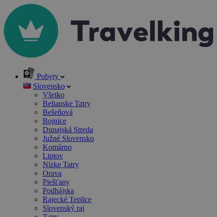
Pobyty
Slovensko
Všetko
Belianske Tatry
Bešeňová
Bojnice
Dunajská Streda
Južné Slovensko
Komárno
Liptov
Nízke Tatry
Orava
Piešťany
Podhájska
Rajecké Teplice
Slovenský raj
Tatry