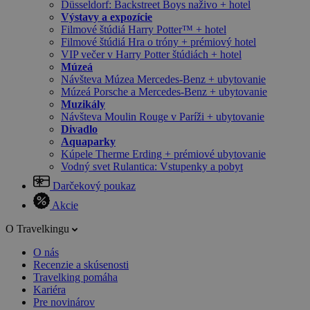
Düsseldorf: Backstreet Boys naživo + hotel
Výstavy a expozície
Filmové štúdiá Harry Potter™ + hotel
Filmové štúdiá Hra o tróny + prémiový hotel
VIP večer v Harry Potter štúdiách + hotel
Múzeá
Návšteva Múzea Mercedes-Benz + ubytovanie
Múzeá Porsche a Mercedes-Benz + ubytovanie
Muzikály
Návšteva Moulin Rouge v Paríži + ubytovanie
Divadlo
Aquaparky
Kúpele Therme Erding + prémiové ubytovanie
Vodný svet Rulantica: Vstupenky a pobyt
Darčekový poukaz
Akcie
O Travelkingu
O nás
Recenzie a skúsenosti
Travelking pomáha
Kariéra
Pre novinárov