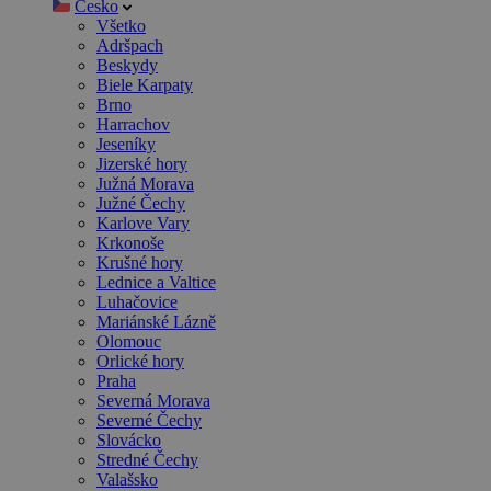
Česko
Všetko
Adršpach
Beskydy
Biele Karpaty
Brno
Harrachov
Jeseníky
Jizerské hory
Južná Morava
Južné Čechy
Karlove Vary
Krkonoše
Krušné hory
Lednice a Valtice
Luhačovice
Mariánské Lázně
Olomouc
Orlické hory
Praha
Severná Morava
Severné Čechy
Slovácko
Stredné Čechy
Valašsko