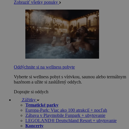
Zobraziť všetky ponuky
Oddýchnite si na wellness pobyte
Vyberte si wellness pobyt s vírivkou, saunou alebo termálnym
bazénom a užite si zaslúžený oddych.
Doprajte si oddych
Zážitky
Tematické parky
Europa-Park: Viac ako 100 atrakcií + nocľah
Zábava v Playmobile Funpark + ubytovanie
LEGOLAND® Deutschland Resort + ubytovanie
Koncerty