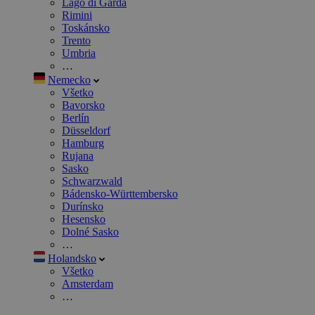
Lago di Garda
Rimini
Toskánsko
Trento
Umbria
…
Nemecko
Všetko
Bavorsko
Berlín
Düsseldorf
Hamburg
Rujana
Sasko
Schwarzwald
Bádensko-Württembersko
Durínsko
Hesensko
Dolné Sasko
…
Holandsko
Všetko
Amsterdam
…