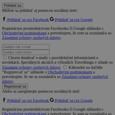
Prihlásiť sa
Môžete sa prihlásiť aj pomocou sociálnej siete:
Prihlásiť sa cez Facebook
Prihlásiť sa cez Google
Registráciou prostredníctvom Facebooku či Google súhlasím s
Obchodnými podmienkami
a potvrdzujem, že som sa zoznámil/a so
Zásadami ochrany osobných údajov
.
Chcem dostávať e-maily s pravidelnými informáciami o
novinkách, špeciálnych akciách a výhodách Travelkingu v súlade so
Zásadami ochrany osobných údajov
.
Kliknutím na tlačidlo
“Registrovať sa” súhlasíte s
Obchodnými podmienkami
a
potvrdzujete, že ste sa zoznámil/a so
Zásadami ochrany osobných
údajov
.
Registrovať sa
Alebo sa zaregistrujte pomocou sociálnych sietí:
Prihlásiť sa cez Facebook
Prihlásiť sa cez Google
Registráciou prostredníctvom Facebooku či Google súhlasím s
Obchodnými podmienkami
a potvrdzujem, že som sa zoznámil/a so