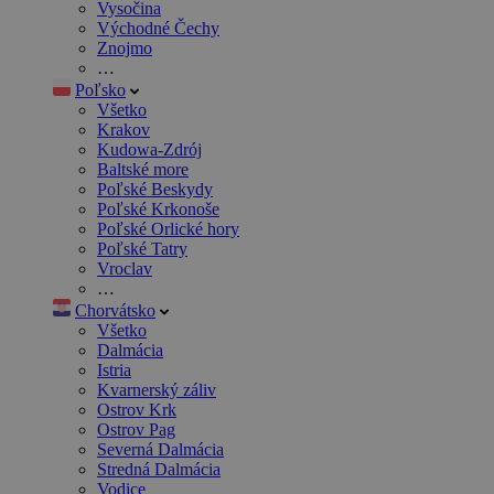
Vysočina
Východné Čechy
Znojmo
…
Poľsko
Všetko
Krakov
Kudowa-Zdrój
Baltské more
Poľské Beskydy
Poľské Krkonoše
Poľské Orlické hory
Poľské Tatry
Vroclav
…
Chorvátsko
Všetko
Dalmácia
Istria
Kvarnerský záliv
Ostrov Krk
Ostrov Pag
Severná Dalmácia
Stredná Dalmácia
Vodice