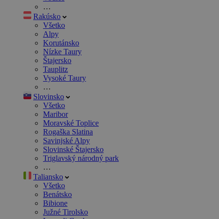
…
Rakúsko
Všetko
Alpy
Korutánsko
Nízke Taury
Štajersko
Tauplitz
Vysoké Taury
…
Slovinsko
Všetko
Maribor
Moravské Toplice
Rogaška Slatina
Savinjské Alpy
Slovinské Štajersko
Triglavský národný park
…
Taliansko
Všetko
Benátsko
Bibione
Južné Tirolsko