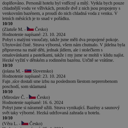
doplňováno. Personál hotelu byl vstřícný a milý. Vytkla bych pouze
chladnější vodu ve vířivkách, protože dvě z nich jsou propojeny s
venkovním bazénem, a proudí do nich chladná voda z venku. V
letních měsících je to snad v pořádku.
10/10
(Zlatuše M. -
Česko)
Hodnotenie napísané: 23. 10. 2024
Pobyt s malými vnoučaty, takže jsme měli dva propojené pokoje.
Ubytování čisté. Strava výborná, všem nám chutnalo. V jídelna byla
připravena na malé děti, jednak jídlem, ale i stolečkem s
omalovánkami a pastelkami, takže i my jsme se mohli v klidu najíst.
Hezké vyžití v dětském a rodinném bazénu. Určitě se vrátíme.
10/10
(jolana M. -
Slovensko)
Hodnotenie napísané: 23. 10. 2024
Fajn ,síce dostali sme izbu na poslednom šiestom neprerobenom
poschodí, som sklamaná
10/10
(Miroslav Č. -
Česko)
Hodnotenie napísané: 16. 6. 2024
Pobyt jsme si náramně užili. Strava vynikající. Bazény a saunový
svět taky výborné. Hezká udržovaná zahrada u hotelu.
10/10
(Věra L. -
Česko)