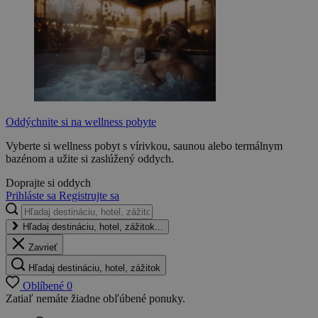
Oddýchnite si na wellness pobyte
Vyberte si wellness pobyt s vírivkou, saunou alebo termálnym
bazénom a užite si zaslúžený oddych.
Doprajte si oddych
Prihláste sa
Registrujte sa
Hľadaj destináciu, hotel, zážitok...
Zavrieť
Hľadaj destináciu, hotel, zážitok
Oblíbené
0
Zatiaľ nemáte žiadne obľúbené ponuky.