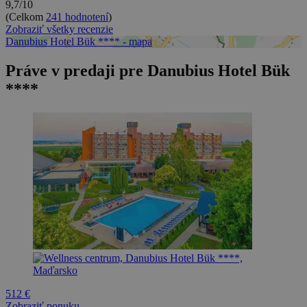
9,7/10
(Celkom
241 hodnotení
)
Zobraziť všetky recenzie
Danubius Hotel Bük **** - mapa
Práve v predaji pre Danubius Hotel Bük
****
512 €
Zobraziť ponuku