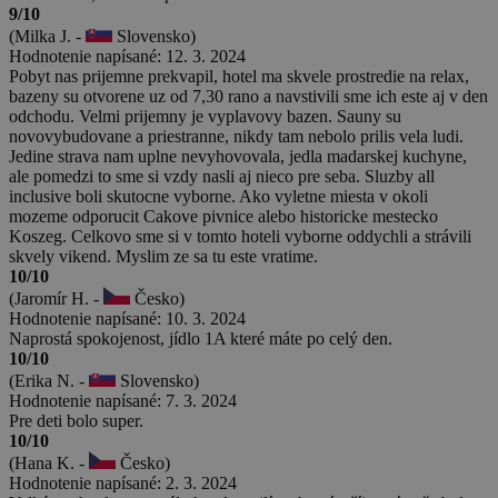
9/10
(Milka J. -
Slovensko)
Hodnotenie napísané: 12. 3. 2024
Pobyt nas prijemne prekvapil, hotel ma skvele prostredie na relax,
bazeny su otvorene uz od 7,30 rano a navstivili sme ich este aj v den
odchodu. Velmi prijemny je vyplavovy bazen. Sauny su
novovybudovane a priestranne, nikdy tam nebolo prilis vela ludi.
Jedine strava nam uplne nevyhovovala, jedla madarskej kuchyne,
ale pomedzi to sme si vzdy nasli aj nieco pre seba. Sluzby all
inclusive boli skutocne vyborne. Ako vyletne miesta v okoli
mozeme odporucit Cakove pivnice alebo historicke mestecko
Koszeg. Celkovo sme si v tomto hoteli vyborne oddychli a strávili
skvely vikend. Myslim ze sa tu este vratime.
10/10
(Jaromír H. -
Česko)
Hodnotenie napísané: 10. 3. 2024
Naprostá spokojenost, jídlo 1A které máte po celý den.
10/10
(Erika N. -
Slovensko)
Hodnotenie napísané: 7. 3. 2024
Pre deti bolo super.
10/10
(Hana K. -
Česko)
Hodnotenie napísané: 2. 3. 2024