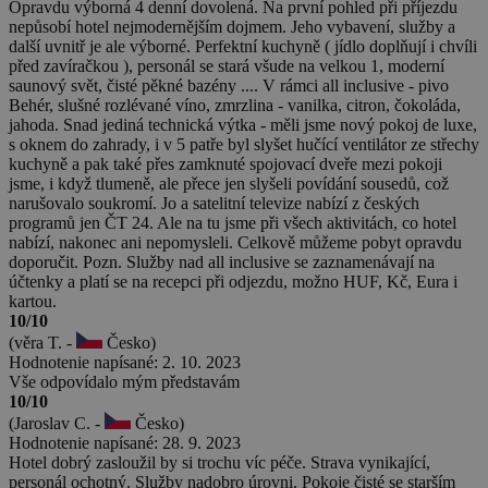
Opravdu výborná 4 denní dovolená. Na první pohled při příjezdu
nepůsobí hotel nejmodernějším dojmem. Jeho vybavení, služby a
další uvnitř je ale výborné. Perfektní kuchyně ( jídlo doplňují i chvíli
před zavíračkou ), personál se stará všude na velkou 1, moderní
saunový svět, čisté pěkné bazény .... V rámci all inclusive - pivo
Behér, slušné rozlévané víno, zmrzlina - vanilka, citron, čokoláda,
jahoda. Snad jediná technická výtka - měli jsme nový pokoj de luxe,
s oknem do zahrady, i v 5 patře byl slyšet hučící ventilátor ze střechy
kuchyně a pak také přes zamknuté spojovací dveře mezi pokoji
jsme, i když tlumeně, ale přece jen slyšeli povídání sousedů, což
narušovalo soukromí. Jo a satelitní televize nabízí z českých
programů jen ČT 24. Ale na tu jsme při všech aktivitách, co hotel
nabízí, nakonec ani nepomysleli. Celkově můžeme pobyt opravdu
doporučit. Pozn. Služby nad all inclusive se zaznamenávají na
účtenky a platí se na recepci při odjezdu, možno HUF, Kč, Eura i
kartou.
10/10
(věra T. -
Česko)
Hodnotenie napísané: 2. 10. 2023
Vše odpovídalo mým představám
10/10
(Jaroslav C. -
Česko)
Hodnotenie napísané: 28. 9. 2023
Hotel dobrý zasloužil by si trochu víc péče. Strava vynikající,
personál ochotný. Služby nadobro úrovni. Pokoje čisté se starším