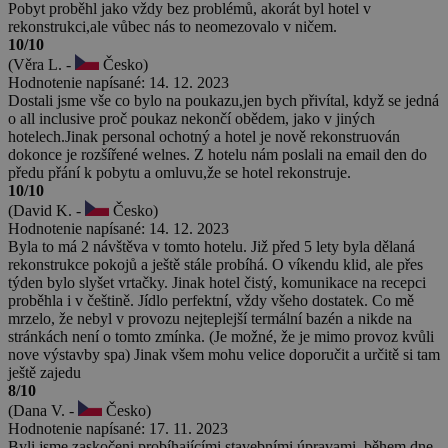
Pobyt proběhl jako vždy bez problémů, akorát byl hotel v
rekonstrukci,ale vůbec nás to neomezovalo v ničem.
10/10
(Věra L. -
Česko)
Hodnotenie napísané: 14. 12. 2023
Dostali jsme vše co bylo na poukazu,jen bych přivítal, když se jedná
o all inclusive proč poukaz nekončí obědem, jako v jiných
hotelech.Jinak personal ochotný a hotel je nově rekonstruován
dokonce je rozšířené welnes. Z hotelu nám poslali na email den do
předu přání k pobytu a omluvu,že se hotel rekonstruje.
10/10
(David K. -
Česko)
Hodnotenie napísané: 14. 12. 2023
Byla to má 2 návštěva v tomto hotelu. Již před 5 lety byla dělaná
rekonstrukce pokojů a ještě stále probíhá. O víkendu klid, ale přes
týden bylo slyšet vrtačky. Jinak hotel čistý, komunikace na recepci
proběhla i v češtině. Jídlo perfektní, vždy všeho dostatek. Co mě
mrzelo, že nebyl v provozu nejteplejší termální bazén a nikde na
stránkách není o tomto zmínka. (Je možné, že je mimo provoz kvůli
nove výstavby spa) Jinak všem mohu velice doporučit a určitě si tam
ještě zajedu
8/10
(Dana V. -
Česko)
Hodnotenie napísané: 17. 11. 2023
Byli jsme zaskočeni probíhajícími stavebními úpravami, během dne