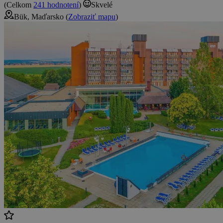
(Celkom
241 hodnotení
)
Skvelé
Bük, Maďarsko (
Zobraziť mapu
)