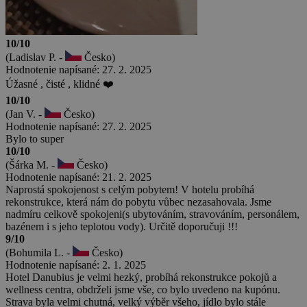
10/10
(Ladislav P. -
Česko)
Hodnotenie napísané: 27. 2. 2025
Úžasné , čisté , klidné ❤️
10/10
(Jan V. -
Česko)
Hodnotenie napísané: 27. 2. 2025
Bylo to super
10/10
(Šárka M. -
Česko)
Hodnotenie napísané: 21. 2. 2025
Naprostá spokojenost s celým pobytem! V hotelu probíhá
rekonstrukce, která nám do pobytu vůbec nezasahovala. Jsme
nadmíru celkově spokojeni(s ubytováním, stravováním, personálem,
bazénem i s jeho teplotou vody). Určitě doporučuji !!!
9/10
(Bohumila L. -
Česko)
Hodnotenie napísané: 2. 1. 2025
Hotel Danubius je velmi hezký, probíhá rekonstrukce pokojů a
wellness centra, obdrželi jsme vše, co bylo uvedeno na kupónu.
Strava byla velmi chutná, velký výběr všeho, jídlo bylo stále