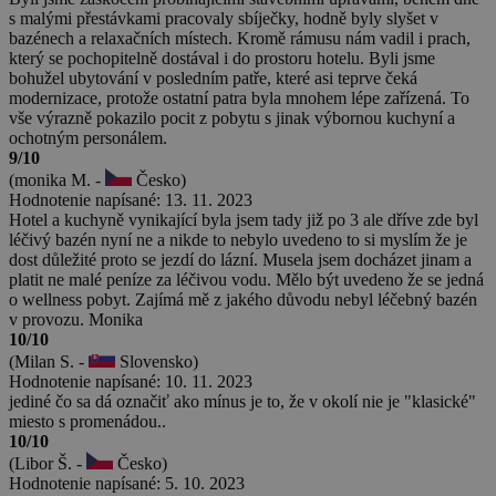
s malými přestávkami pracovaly sbíječky, hodně byly slyšet v
bazénech a relaxačních místech. Kromě rámusu nám vadil i prach,
který se pochopitelně dostával i do prostoru hotelu. Byli jsme
bohužel ubytování v posledním patře, které asi teprve čeká
modernizace, protože ostatní patra byla mnohem lépe zařízená. To
vše výrazně pokazilo pocit z pobytu s jinak výbornou kuchyní a
ochotným personálem.
9/10
(monika M. -
Česko)
Hodnotenie napísané: 13. 11. 2023
Hotel a kuchyně vynikající byla jsem tady již po 3 ale dříve zde byl
léčivý bazén nyní ne a nikde to nebylo uvedeno to si myslím že je
dost důležité proto se jezdí do lázní. Musela jsem docházet jinam a
platit ne malé peníze za léčivou vodu. Mělo být uvedeno že se jedná
o wellness pobyt. Zajímá mě z jakého důvodu nebyl léčebný bazén
v provozu. Monika
10/10
(Milan S. -
Slovensko)
Hodnotenie napísané: 10. 11. 2023
jediné čo sa dá označiť ako mínus je to, že v okolí nie je "klasické"
miesto s promenádou..
10/10
(Libor Š. -
Česko)
Hodnotenie napísané: 5. 10. 2023