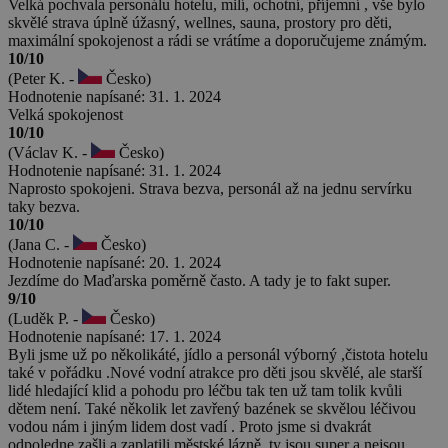
Velká pochvala personálu hotelu, milí, ochotní, příjemní , vše bylo
skvělé strava úplně úžasný, wellnes, sauna, prostory pro děti,
maximální spokojenost a rádi se vrátíme a doporučujeme známým.
10/10
(Peter K. -
Česko)
Hodnotenie napísané: 31. 1. 2024
Velká spokojenost
10/10
(Václav K. -
Česko)
Hodnotenie napísané: 31. 1. 2024
Naprosto spokojeni. Strava bezva, personál až na jednu servírku
taky bezva.
10/10
(Jana C. -
Česko)
Hodnotenie napísané: 20. 1. 2024
Jezdíme do Maďarska poměrně často. A tady je to fakt super.
9/10
(Luděk P. -
Česko)
Hodnotenie napísané: 17. 1. 2024
Byli jsme už po několikáté, jídlo a personál výborný ,čistota hotelu
také v pořádku .Nové vodní atrakce pro děti jsou skvělé, ale starší
lidé hledající klid a pohodu pro léčbu tak ten už tam tolik kvůli
dětem není. Také několik let zavřený bazének se skvělou léčivou
vodou nám i jiným lidem dost vadí . Proto jsme si dvakrát
odpoledne zašli a zaplatili městské lázně, ty jsou super a nejsou