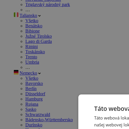
Triglavský národný park
…
Taliansko
Všetko
Benátsko
Bibione
Južné Tirolsko
Lago di Garda
Rimini
Toskánsko
Trento
Umbria
…
Nemecko
Všetko
Bavorsko
Berlín
Düsseldorf
Hamburg
Rujana
Táto webová
Sasko
Schwarzwald
Táto webová lokal
Bádensko-Württembersko
našej webovej lok
Durínsko