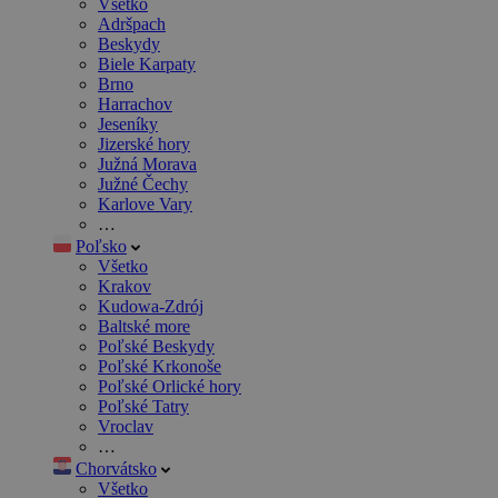
Všetko
Adršpach
Beskydy
Biele Karpaty
Brno
Harrachov
Jeseníky
Jizerské hory
Južná Morava
Južné Čechy
Karlove Vary
…
Poľsko
Všetko
Krakov
Kudowa-Zdrój
Baltské more
Poľské Beskydy
Poľské Krkonoše
Poľské Orlické hory
Poľské Tatry
Vroclav
…
Chorvátsko
Všetko