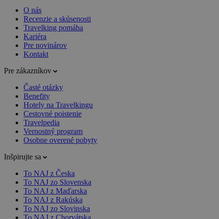
O nás
Recenzie a skúsenosti
Travelking pomáha
Kariéra
Pre novinárov
Kontakt
Pre zákazníkov
Časté otázky
Benefity
Hotely na Travelkingu
Cestovné poistenie
Travelpedia
Vernostný program
Osobne overené pobyty
Inšpirujte sa
To NAJ z Česka
To NAJ zo Slovenska
To NAJ z Maďarska
To NAJ z Rakúska
To NAJ zo Slovinska
To NAJ z Chorvátska