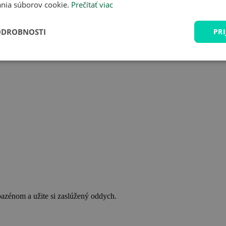
nia súborov cookie.
Prečítať viac
ODROBNOSTI
PRI
bazénom a užite si zaslúžený oddych.