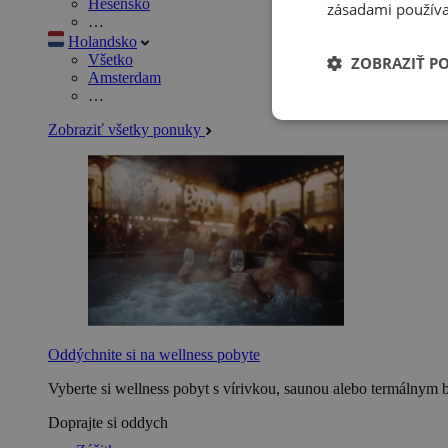
Hesensko
zásadami používa
…
Holandsko
Všetko
ZOBRAZIŤ P
Amsterdam
…
Zobraziť všetky ponuky
Oddýchnite si na wellness pobyte
Vyberte si wellness pobyt s vírivkou, saunou alebo termálnym 
Doprajte si oddych