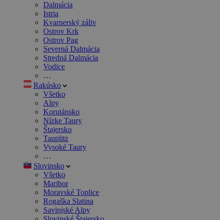
Dalmácia
Istria
Kvarnerský záliv
Ostrov Krk
Ostrov Pag
Severná Dalmácia
Stredná Dalmácia
Vodice
…
Rakúsko
Všetko
Alpy
Korutánsko
Nízke Taury
Štajersko
Tauplitz
Vysoké Taury
…
Slovinsko
Všetko
Maribor
Moravské Toplice
Rogaška Slatina
Savinjské Alpy
Slovinské Štajersko