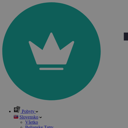
Pobyty
Slovensko
Všetko
Belianske Tatry