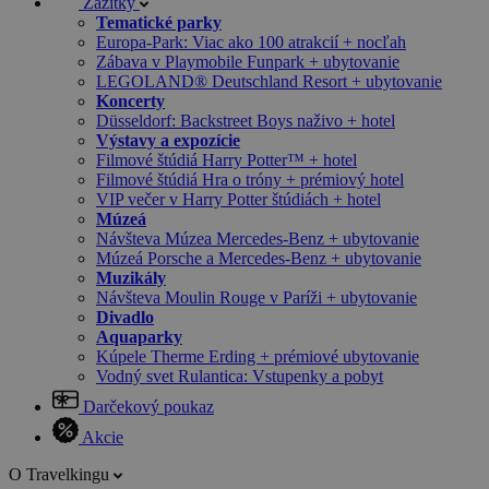
Zážitky
Tematické parky
Europa-Park: Viac ako 100 atrakcií + nocľah
Zábava v Playmobile Funpark + ubytovanie
LEGOLAND® Deutschland Resort + ubytovanie
Koncerty
Düsseldorf: Backstreet Boys naživo + hotel
Výstavy a expozície
Filmové štúdiá Harry Potter™ + hotel
Filmové štúdiá Hra o tróny + prémiový hotel
VIP večer v Harry Potter štúdiách + hotel
Múzeá
Návšteva Múzea Mercedes-Benz + ubytovanie
Múzeá Porsche a Mercedes-Benz + ubytovanie
Muzikály
Návšteva Moulin Rouge v Paríži + ubytovanie
Divadlo
Aquaparky
Kúpele Therme Erding + prémiové ubytovanie
Vodný svet Rulantica: Vstupenky a pobyt
Darčekový poukaz
Akcie
O Travelkingu