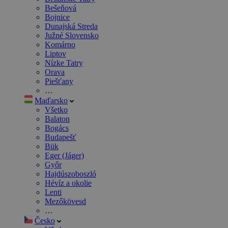
Bešeňová
Bojnice
Dunajská Streda
Južné Slovensko
Komárno
Liptov
Nízke Tatry
Orava
Piešťany
…
Maďarsko
Všetko
Balaton
Bogács
Budapešť
Bük
Eger (Jáger)
Győr
Hajdúszoboszló
Hévíz a okolie
Lenti
Mezőkövesd
…
Česko