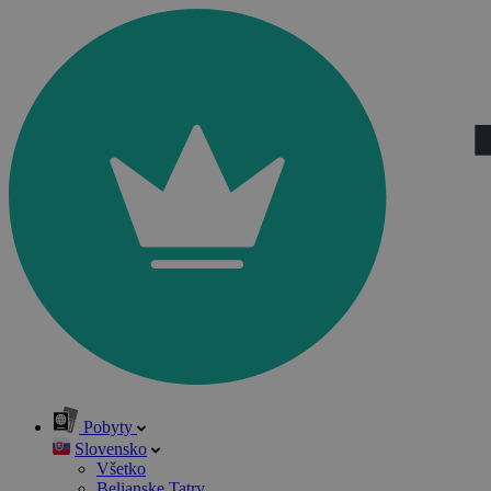
Pobyty
Slovensko
Všetko
Belianske Tatry