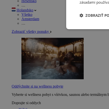
Hesensko
zásadami používa
…
Holandsko
Všetko
ZOBRAZIŤ P
Amsterdam
…
Zobraziť všetky ponuky
Oddýchnite si na wellness pobyte
Vyberte si wellness pobyt s vírivkou, saunou alebo termálnym 
Doprajte si oddych