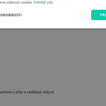
nia súborov cookie.
Prečítať viac
ODROBNOSTI
PRI
bazénom a užite si zaslúžený oddych.