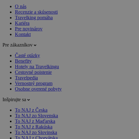
O nás
Recenzie a skúsenosti
Travelking pomáha
Kariéra
Pre novinárov
Kontakt
Pre zákazníkov
Časté otázky
Benefity
Hotely na Travelkingu
Cestovné poistenie
Travelpedia
Vernostný program
Osobne overené pobyty
Inšpirujte sa
To NAJ z Česka
To NAJ zo Slovenska
To NAJ z Maďarska
To NAJ z Rakúska
To NAJ zo Slovinska
To NAJ z Chorvátska