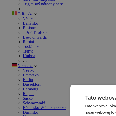
Triglavský národný park
…
Taliansko
Všetko
Benátsko
Bibione
Južné Tirolsko
Lago di Garda
Rimini
Toskánsko
Trento
Umbria
…
Nemecko
Všetko
Bavorsko
Berlín
Düsseldorf
Hamburg
Rujana
Táto webová
Sasko
Schwarzwald
Táto webová lokal
Bádensko-Württembersko
našej webovej lok
Durínsko