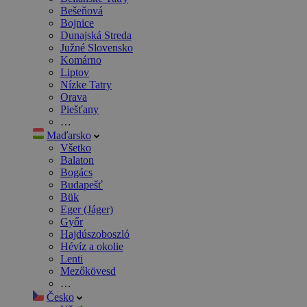
Bešeňová
Bojnice
Dunajská Streda
Južné Slovensko
Komárno
Liptov
Nízke Tatry
Orava
Piešťany
…
Maďarsko
Všetko
Balaton
Bogács
Budapešť
Bük
Eger (Jáger)
Győr
Hajdúszoboszló
Hévíz a okolie
Lenti
Mezőkövesd
…
Česko