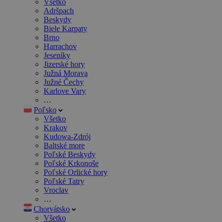
Všetko
Adršpach
Beskydy
Biele Karpaty
Brno
Harrachov
Jeseníky
Jizerské hory
Južná Morava
Južné Čechy
Karlove Vary
…
Poľsko
Všetko
Krakov
Kudowa-Zdrój
Baltské more
Poľské Beskydy
Poľské Krkonoše
Poľské Orlické hory
Poľské Tatry
Vroclav
…
Chorvátsko
Všetko