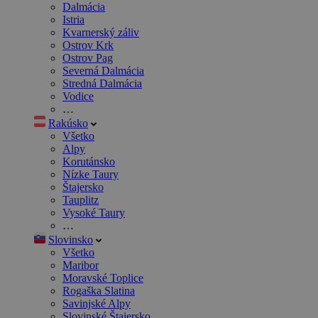
Dalmácia
Istria
Kvarnerský záliv
Ostrov Krk
Ostrov Pag
Severná Dalmácia
Stredná Dalmácia
Vodice
…
Rakúsko
Všetko
Alpy
Korutánsko
Nízke Taury
Štajersko
Tauplitz
Vysoké Taury
…
Slovinsko
Všetko
Maribor
Moravské Toplice
Rogaška Slatina
Savinjské Alpy
Slovinské Štajersko