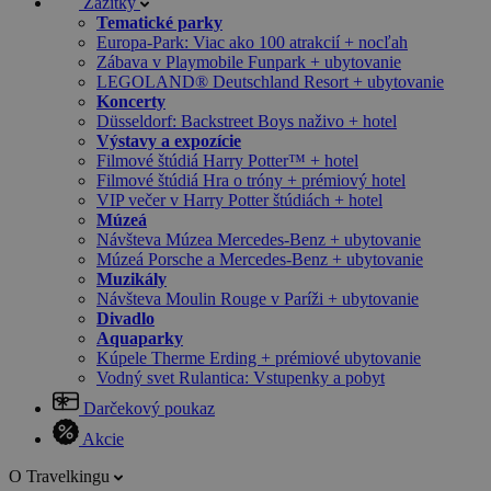
Zážitky
Tematické parky
Europa-Park: Viac ako 100 atrakcií + nocľah
Zábava v Playmobile Funpark + ubytovanie
LEGOLAND® Deutschland Resort + ubytovanie
Koncerty
Düsseldorf: Backstreet Boys naživo + hotel
Výstavy a expozície
Filmové štúdiá Harry Potter™ + hotel
Filmové štúdiá Hra o tróny + prémiový hotel
VIP večer v Harry Potter štúdiách + hotel
Múzeá
Návšteva Múzea Mercedes-Benz + ubytovanie
Múzeá Porsche a Mercedes-Benz + ubytovanie
Muzikály
Návšteva Moulin Rouge v Paríži + ubytovanie
Divadlo
Aquaparky
Kúpele Therme Erding + prémiové ubytovanie
Vodný svet Rulantica: Vstupenky a pobyt
Darčekový poukaz
Akcie
O Travelkingu