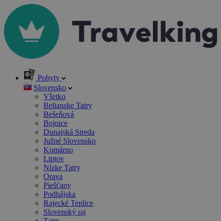
Pobyty
Slovensko
Všetko
Belianske Tatry
Bešeňová
Bojnice
Dunajská Streda
Južné Slovensko
Komárno
Liptov
Nízke Tatry
Orava
Piešťany
Podhájska
Rajecké Teplice
Slovenský raj
Tatry