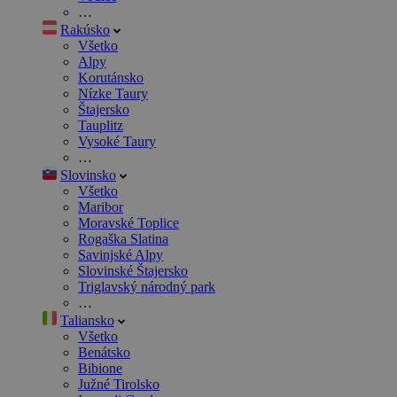
…
Rakúsko
Všetko
Alpy
Korutánsko
Nízke Taury
Štajersko
Tauplitz
Vysoké Taury
…
Slovinsko
Všetko
Maribor
Moravské Toplice
Rogaška Slatina
Savinjské Alpy
Slovinské Štajersko
Triglavský národný park
…
Taliansko
Všetko
Benátsko
Bibione
Južné Tirolsko