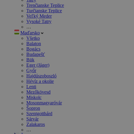
Trenčianske Teplice
Turčianske Teplice
Veľký Meder
Vysoké Tatry
…
Maďarsko
Všetko
Balaton
Bogács
Budapešť
Bük
Eger (Jáger)
Győr
Hajdúszoboszló
Hévíz a okolie
Lenti
Mezőkövesd
Miskolc
Mosonmagyaróvár
Šopron
Szentgotthárd
Sárvár
Zalakaros
…