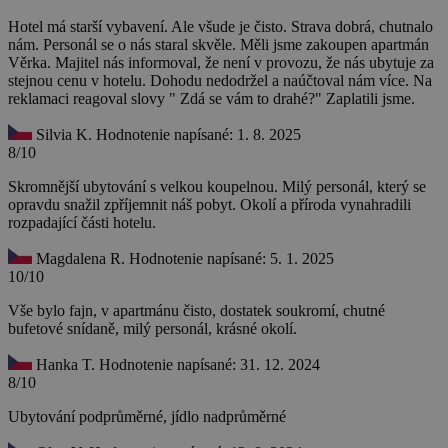
Hotel má starší vybavení. Ale všude je čisto. Strava dobrá, chutnalo
nám. Personál se o nás staral skvěle. Měli jsme zakoupen apartmán
Věrka. Majitel nás informoval, že není v provozu, že nás ubytuje za
stejnou cenu v hotelu. Dohodu nedodržel a naúčtoval nám více. Na
reklamaci reagoval slovy " Zdá se vám to drahé?" Zaplatili jsme.
Silvia K.
Hodnotenie napísané: 1. 8. 2025
8/10
Skromnější ubytování s velkou koupelnou. Milý personál, který se
opravdu snažil zpříjemnit náš pobyt. Okolí a příroda vynahradili
rozpadající části hotelu.
Magdalena R.
Hodnotenie napísané: 5. 1. 2025
10/10
Vše bylo fajn, v apartmánu čisto, dostatek soukromí, chutné
bufetové snídaně, milý personál, krásné okolí.
Hanka T.
Hodnotenie napísané: 31. 12. 2024
8/10
Ubytování podprůměrné, jídlo nadprůměrné