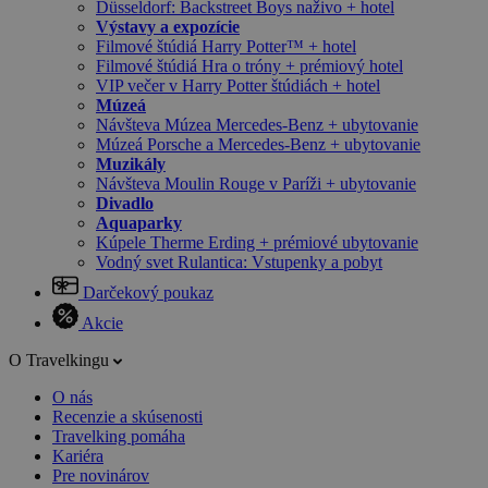
Düsseldorf: Backstreet Boys naživo + hotel
Výstavy a expozície
Filmové štúdiá Harry Potter™ + hotel
Filmové štúdiá Hra o tróny + prémiový hotel
VIP večer v Harry Potter štúdiách + hotel
Múzeá
Návšteva Múzea Mercedes-Benz + ubytovanie
Múzeá Porsche a Mercedes-Benz + ubytovanie
Muzikály
Návšteva Moulin Rouge v Paríži + ubytovanie
Divadlo
Aquaparky
Kúpele Therme Erding + prémiové ubytovanie
Vodný svet Rulantica: Vstupenky a pobyt
Darčekový poukaz
Akcie
O Travelkingu
O nás
Recenzie a skúsenosti
Travelking pomáha
Kariéra
Pre novinárov