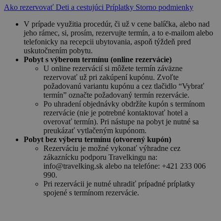
Ako rezervovať
Deti a cestujúci
Príplatky
Storno podmienky
V prípade využitia procedúr, či už v cene balíčka, alebo nad
jeho rámec, si, prosím, rezervujte termín, a to e-mailom alebo
telefonicky na recepcii ubytovania, aspoň týždeň pred
uskutočnením pobytu.
Pobyt s výberom termínu (online rezervácie)
U online rezervácií si môžete termín záväzne
rezervovať už pri zakúpení kupónu. Zvoľte
požadovanú variantu kupónu a cez tlačidlo “Vybrať
termín” označte požadovaný termín rezervácie.
Po uhradení objednávky obdržíte kupón s termínom
rezervácie (nie je potrebné kontaktovať hotel a
overovať termín). Pri nástupe na pobyt je nutné sa
preukázať vytlačeným kupónom.
Pobyt bez výberu termínu (otvorený kupón)
Rezerváciu je možné vykonať výhradne cez
zákaznícku podporu Travelkingu na:
info@travelking.sk alebo na telefóne: +421 233 006
990.
Pri rezervácii je nutné uhradiť prípadné príplatky
spojené s termínom rezervácie.