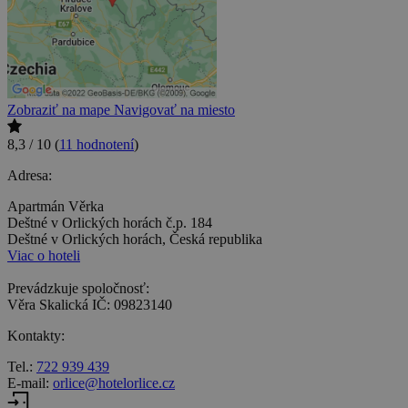
Zobraziť na mape
Navigovať na miesto
8,3 / 10
(
11 hodnotení
)
Adresa:
Apartmán Věrka
Deštné v Orlických horách č.p. 184
Deštné v Orlických horách, Česká republika
Viac o hoteli
Prevádzkuje spoločnosť:
Věra Skalická IČ: 09823140
Kontakty:
Tel.:
722 939 439
E-mail:
orlice@hotelorlice.cz