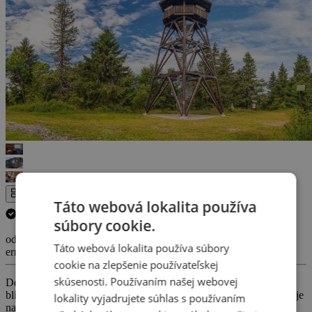
Celá galéria
Táto webová lokalita používa
Zrušenie termínu pobytu ZADARMO.
(
Viac informácií
)
súbory cookie.
od 129 €
Táto webová lokalita používa súbory
errors_loading_failed
cookie na zlepšenie používateľskej
skúsenosti. Používaním našej webovej
Deštné v Orlických horách je parádne miesto, odkiaľ je to v lete
blízko na výlety. Apartmán Věrka leží pod Velkou Deštnou, ktorá je
lokality vyjadrujete súhlas s používaním
najvyšším vrchom Orlických hôr. Vydajte sa na pobyt v dvojici, s