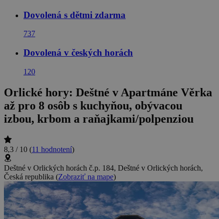
Dovolená s dětmi zdarma
737
Dovolená v českých horách
120
Orlické hory: Deštné v Apartmáne Věrka
až pro 8 osôb s kuchyňou, obývacou
izbou, krbom a raňajkami/polpenziou
8,3 / 10
(
11 hodnotení
)
Deštné v Orlických horách č.p. 184, Deštné v Orlických horách,
Česká republika
(
Zobraziť na mape
)