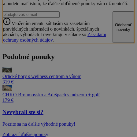
a budete mať istotu, že ďalšie obľúbené ponuky vám už neutečú.
Vložením emailu súhlasím so zasielaním
Odoberať
pravidelných informácií o novinkách, špeciálnych
novinky
akciách, výhodách Travelkingu v súlade so
Zásadami
ochrany osobných údajov
.
Podobné ponuky
Orlické hory s wellness centrom a vínom
319 €
CHKO Broumovsko a Adršpach s múzeom + golf
179 €
Nevybrali ste si?
Pozrite sa na ďalšie výhodné ponuky!
Zobraziť ďalšie ponuky