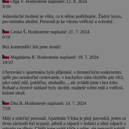
Olga V.
Hodnotenie napísané: 12. 8. 2024
9/10
Jednoduché bydlení se vším, co k němu potřebujete. Žádný luxus,
pro turistiku ideální. Personál je ke všemu vstřícný a ochotný.
Lenka Š.
Hodnotenie napísané: 21. 7. 2024
6/10
Bez komentáře! Jeli jsme domů!
Magdalena R.
Hodnotenie napísané: 19. 7. 2024
10/10
Ubytování v apartmánu bylo příjemné, s dostatečným soukromím,
spíše pro nenáročné cestovatele, v kuchyňce nám chybělo pár věcí,
jako ostrý nůž, poklička, struhadlo..., ale zvládli jsme i bez toho.
Bohaté a čerstvé snídaně byly skvělé, majitelé velmi milí a vstřícní,
krásné okolí.
Dita B.
Hodnotenie napísané: 14. 7. 2024
7/10
Milý a srdečný personál. Apartmán Věrka je plný pavouků, jeden ze
dvou záchodů byl ucpaný, plíseň a zápach v lednici a silný zápach z
odpadu ve dřezu. Chtěli jsme vrátit klíče a odjet, ale personál nabídl