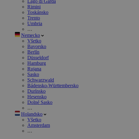
Lago di Garda
Rimini
Toskánsko
Trento
Umbria
…
Nemecko
Všetko
Bavorsko
Berlín
Düsseldorf
Hamburg
Rujana
Sasko
Schwarzwald
Bádensko-Württembersko
Durínsko
Hesensko
Dolné Sasko
…
Holandsko
Všetko
Amsterdam
…