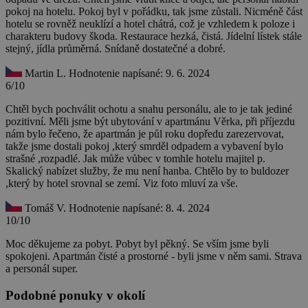
pokoj na hotelu. Pokoj byl v pořádku, tak jsme zůstali. Nicméně část
hotelu se rovněž neuklízí a hotel chátrá, což je vzhledem k poloze i
charakteru budovy škoda. Restaurace hezká, čistá. Jídelní lístek stále
stejný, jídla průměrná. Snídaně dostatečné a dobré.
Martin L.
Hodnotenie napísané: 9. 6. 2024
6/10
Chtěl bych pochválit ochotu a snahu personálu, ale to je tak jediné
pozitivní. Měli jsme být ubytování v apartmánu Věrka, při příjezdu
nám bylo řečeno, že apartmán je půl roku dopředu zarezervovat,
takže jsme dostali pokoj ,který smrděl odpadem a vybavení bylo
strašné ,rozpadlé. Jak může vůbec v tomhle hotelu majitel p.
Skalický nabízet služby, že mu není hanba. Chtělo by to buldozer
,který by hotel srovnal se zemí. Viz foto mluví za vše.
Tomáš V.
Hodnotenie napísané: 8. 4. 2024
10/10
Moc děkujeme za pobyt. Pobyt byl pěkný. Se vším jsme byli
spokojeni. Apartmán čisté a prostorné - byli jsme v něm sami. Strava
a personál super.
Podobné ponuky v okolí