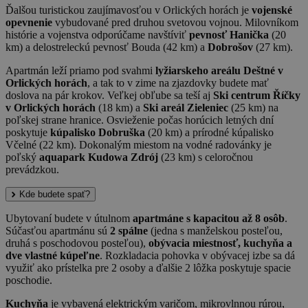
Ďalšou turistickou zaujímavosťou v Orlických horách je
vojenské
opevnenie
vybudované pred druhou svetovou vojnou. Milovníkom
histórie a vojenstva odporúčame navštíviť
pevnosť Hanička
(20
km) a delostreleckú pevnosť Bouda (42 km) a
Dobrošov
(27 km).
Apartmán leží priamo pod svahmi
lyžiarskeho areálu Deštné v
Orlických horách
, a tak to v zime na zjazdovky budete mať
doslova na pár krokov. Veľkej obľube sa teší aj
Ski centrum Říčky
v Orlických horách
(18 km) a
Ski areál Zieleniec
(25 km) na
poľskej strane hranice. Osvieženie počas horúcich letných dní
poskytuje
kúpalisko Dobruška
(20 km) a prírodné kúpalisko
Včelné (22 km). Dokonalým miestom na vodné radovánky je
poľský
aquapark Kudowa Zdrój
(23 km) s celoročnou
prevádzkou.
Kde budete spať?
Ubytovaní budete v útulnom
apartmáne s kapacitou až 8 osôb
.
Súčasťou apartmánu sú
2 spálne
(jedna s manželskou posteľou,
druhá s poschodovou posteľou),
obývacia miestnosť, kuchyňa a
dve vlastné kúpeľne
. Rozkladacia pohovka v obývacej izbe sa dá
využiť ako prístelka pre 2 osoby a ďalšie 2 lôžka poskytuje spacie
poschodie.
Kuchyňa
je vybavená elektrickým varičom, mikrovlnnou rúrou,