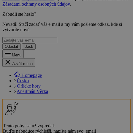
Zásadami ochrany osobných údajov
.
Zabudli ste heslo?
Nevadí! Stačí zadať váš e-mail a my vám pošleme odkaz, kde si
vytvoríte nové.
Odoslať
Back
Menu
Zavřít menu
Homepage
Česko
Orlické hory
Apartmán Věrka
Tento pobyt sa už vypredal.
Buďte nabudúce rýchlejší, napíšte nám svoj email