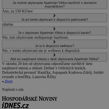
Je možné ubytovanie Apartmán Věrka navštíviť s domácim
maznáčikom?
Áno, za 150 Kč/noc
Je pri tomto ubytovaní k dispozícii parkovanie?
zdarma
Je v ubytovaní Apartmán Věrka k dispozícii bazén?
Nie, toto ubytovanie nedisponuje bazénom.
Je tu k dispozícii wellness?
Nie, v tomto ubytovaní nie je wellness k dispozícii.
Aké sú zaujímavé miesta v okolí ubytovania Apartmán Věrka?
V okruhu 20 km od ubytovania odporúčame navštíviť tieto
zaujímavé miesta a oblasti: Deštné v Orlických horách,
Delostrelecká pevnosť Hanička, Aquapark Kudowa-Zdrój, Ateliér
zvonaře a hrnčířky, Lanovka Říčky
Hore
Napísali o nás