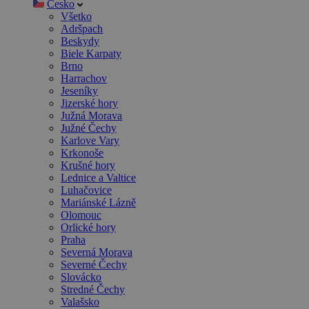
Česko
Všetko
Adršpach
Beskydy
Biele Karpaty
Brno
Harrachov
Jeseníky
Jizerské hory
Južná Morava
Južné Čechy
Karlove Vary
Krkonoše
Krušné hory
Lednice a Valtice
Luhačovice
Mariánské Lázně
Olomouc
Orlické hory
Praha
Severná Morava
Severné Čechy
Slovácko
Stredné Čechy
Valašsko