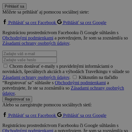
Prihlásiť sa
Môžete sa prihlásiť aj pomocou sociálnej siete:
Prihlásiť sa cez Facebook
Prihlásiť sa cez Google
Registráciou prostredníctvom Facebooku či Google súhlasím s
Obchodnými podmienkami
a potvrdzujem, že som sa zoznámil/a so
Zásadami ochrany osobných údajov
.
Chcem dostávať e-maily s pravidelnými informáciami o
novinkách, špeciálnych akciách a výhodách Travelkingu v súlade so
Zásadami ochrany osobných údajov
.
Kliknutím na tlačidlo
“Registrovať sa” súhlasíte s
Obchodnými podmienkami
a
potvrdzujete, že ste sa zoznámil/a so
Zásadami ochrany osobných
údajov
.
Registrovať sa
Alebo sa zaregistrujte pomocou sociálnych sietí:
Prihlásiť sa cez Facebook
Prihlásiť sa cez Google
Registráciou prostredníctvom Facebooku či Google súhlasím s
Obchodnými podmienkami
a potvrdzujem, že som sa zoznámil/a so