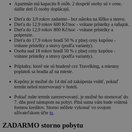
Apartmán má kapacitu 8 osôb. 2 dospelé osoby sú v cene,
dalšie deti či osoby doplácajú.
Dieťa do 3,9 rokov zadarmo - bez nároku na lôžko a stravu.
Dieťa do 12,9 rokov 600 Kč/noc - vrátane prístelky a raňajok.
Dieťa do 12,9 rokov 800 Kč/noc - vrátane prístelky a
polpenzie.
Dieťa do 17,9 rokov hradí 50 % z plnej ceny kupónu -
vrátane prístelky a stravy (podľa varianty).
Osoba nad 18 rokov hradí 50 % z plnej ceny kupónu -
vrátane prístelky a stravy (podľa varianty).
Príplatky, ktoré nie sú hradené cez Travelking, a miestny
poplatok sa hradia až na mieste.
Kupóny je možné do 14 dní od zakúpenia vrátiť, pokiaľ
termín nebol rezervovaný v hoteli.
Pokiaľ máte termín zarezervovaný, je možné ho stornovať do
7. dňa pred nástupom na pobyt. Plná suma vám bude vrátená
formou kreditov. Storno môžete vykonať vo svojom
užívateľskom účte
tu
.
ZADARMO storno pobytu