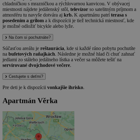
chladničkou s mrazničkou a rýchlovarnou kanvicou. V obývacej
miestnosti nájdete jedálenský stôl,
televízor
so satelitným príjmom a
atmosféru tu navyše dotvára aj
krb.
K apartmánu patrí
terasa s
posedením a grilom
a k dispozícii je tiež technická miestnosť, kde
je možné odložiť bicykle alebo lyže.
Na čom si pochutnáte?
Súčasťou areálu je
reštaurácia
, kde si každé ráno pobytu pochutíte
na
bufetových raňajkách
. Následne je možné hlad či chuť zahnať
jedlami zo stáleho jedálneho lístka a večer sa môžete tešiť na
servírované dvojchodové večere
.
Cestujete s deťmi?
Pre deti je k dispozícii
vonkajšie ihrisko
.
Apartmán Věrka