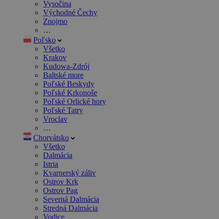
Vysočina
Východné Čechy
Znojmo
…
Poľsko
Všetko
Krakov
Kudowa-Zdrój
Baltské more
Poľské Beskydy
Poľské Krkonoše
Poľské Orlické hory
Poľské Tatry
Vroclav
…
Chorvátsko
Všetko
Dalmácia
Istria
Kvarnerský záliv
Ostrov Krk
Ostrov Pag
Severná Dalmácia
Stredná Dalmácia
Vodice