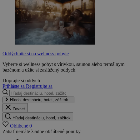
Oddýchnite si na wellness pobyte
Vyberte si wellness pobyt s vírivkou, saunou alebo termálnym
bazénom a užite si zaslúžený oddych.
Doprajte si oddych
Prihláste sa
Registrujte sa
Hľadaj destináciu, hotel, zážitok...
Zavrieť
Hľadaj destináciu, hotel, zážitok
Oblíbené
0
Zatiaľ nemáte žiadne obľúbené ponuky.