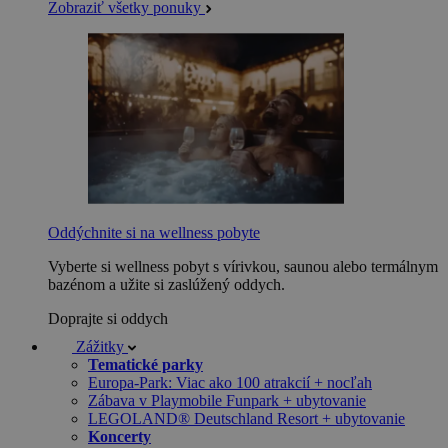
Zobraziť všetky ponuky
Oddýchnite si na wellness pobyte
Vyberte si wellness pobyt s vírivkou, saunou alebo termálnym
bazénom a užite si zaslúžený oddych.
Doprajte si oddych
Zážitky
Tematické parky
Europa-Park: Viac ako 100 atrakcií + nocľah
Zábava v Playmobile Funpark + ubytovanie
LEGOLAND® Deutschland Resort + ubytovanie
Koncerty