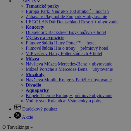
Zážitky
Tematické parky
Europa-Park: Viac ako 100 atrakcií + nocľah
Zábava v Playmobile Funpark + ubytovanie
LEGOLAND® Deutschland Resort + ubytovanie
Koncerty
Düsseldorf: Backstreet Boys naživo + hotel
Výstavy a expozície
Filmové štúdiá Harry Potter™ + hotel
Filmové štúdiá Hra o tróny + prémiový hotel
VIP večer v Harry Potter štúdiách + hotel
Múzeá
Návšteva Múzea Mercedes-Benz + ubytovanie
Múzeá Porsche a Mercedes-Benz + ubytovanie
Muzikály
Návšteva Moulin Rouge v Paríži + ubytovanie
Divadlo
Aquaparky
Kúpele Therme Erding + prémiové ubytovanie
Vodný svet Rulantica: Vstupenky a pobyt
Darčekový poukaz
Akcie
O Travelkingu