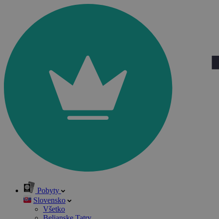
Pobyty
Slovensko
Všetko
Belianske Tatry