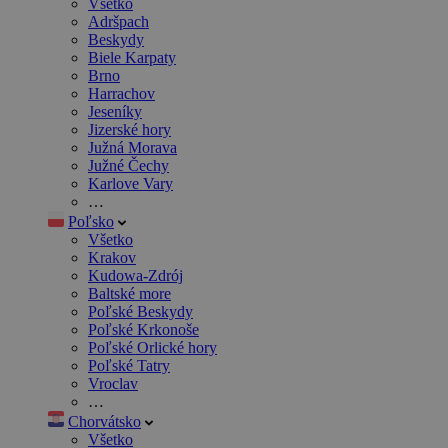
Všetko
Adršpach
Beskydy
Biele Karpaty
Brno
Harrachov
Jeseníky
Jizerské hory
Južná Morava
Južné Čechy
Karlove Vary
…
Poľsko
Všetko
Krakov
Kudowa-Zdrój
Baltské more
Poľské Beskydy
Poľské Krkonoše
Poľské Orlické hory
Poľské Tatry
Vroclav
…
Chorvátsko
Všetko