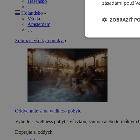
Hesensko
zásadami používa
…
Holandsko
Všetko
ZOBRAZIŤ P
Amsterdam
…
Zobraziť všetky ponuky
Oddýchnite si na wellness pobyte
Vyberte si wellness pobyt s vírivkou, saunou alebo termálnym 
Doprajte si oddych