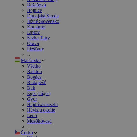
Bešeňová
Bojnice
Dunajská Streda
Južné Slovensko
Komárno
Liptov
Nízke Tatry
Orava
Piešťany
…
Maďarsko
Všetko
Balaton
Bogács
Budapešť
Bük
Eger (Jáger)
Győr
Hajdúszoboszló
Hévíz a okolie
Lenti
Mezőkövesd
…
Česko