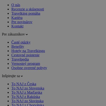
O nás
Recenzie a skúsenosti
Travelking pomáha
Kariéra
Pre novinárov
Kontakt
Pre zákazníkov
Časté otázky
Benefity
Hotely na Travelkingu
Cestovné poistenie
Travelpedia
Vernostný program
Osobne overené pobyty
Inšpirujte sa
To NAJ z Česka
To NAJ zo Slovenska
To NAJ z Maďarska
To NAJ z Rakúska
To NAJ zo Slovinska
To NAJ z Chorvátska