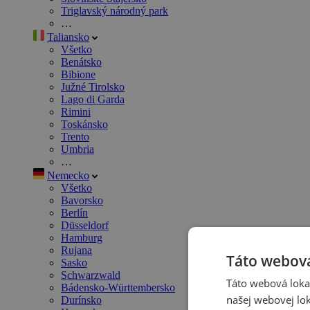
Triglavský národný park
…
Taliansko
Všetko
Benátsko
Bibione
Južné Tirolsko
Lago di Garda
Rimini
Toskánsko
Trento
Umbria
…
Nemecko
Všetko
Bavorsko
Berlín
Düsseldorf
Hamburg
Rujana
Táto webová
Sasko
Schwarzwald
Táto webová lokal
Bádensko-Württembersko
našej webovej lok
Durínsko