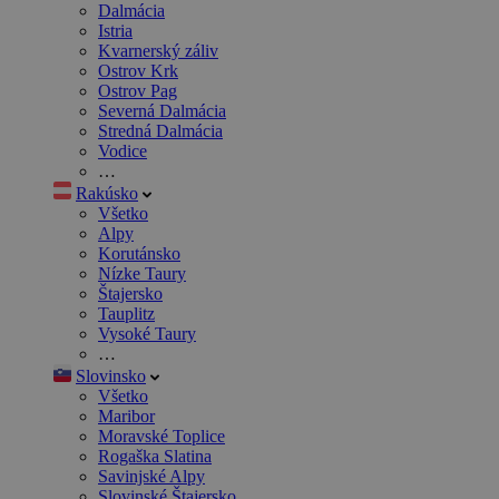
Dalmácia
Istria
Kvarnerský záliv
Ostrov Krk
Ostrov Pag
Severná Dalmácia
Stredná Dalmácia
Vodice
…
Rakúsko
Všetko
Alpy
Korutánsko
Nízke Taury
Štajersko
Tauplitz
Vysoké Taury
…
Slovinsko
Všetko
Maribor
Moravské Toplice
Rogaška Slatina
Savinjské Alpy
Slovinské Štajersko