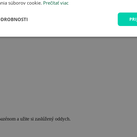
nia súborov cookie.
Prečítať viac
ODROBNOSTI
PRI
bazénom a užite si zaslúžený oddych.