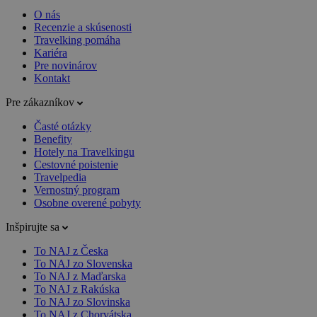
O nás
Recenzie a skúsenosti
Travelking pomáha
Kariéra
Pre novinárov
Kontakt
Pre zákazníkov
Časté otázky
Benefity
Hotely na Travelkingu
Cestovné poistenie
Travelpedia
Vernostný program
Osobne overené pobyty
Inšpirujte sa
To NAJ z Česka
To NAJ zo Slovenska
To NAJ z Maďarska
To NAJ z Rakúska
To NAJ zo Slovinska
To NAJ z Chorvátska