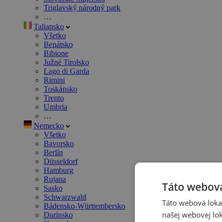
Triglavský národný park
…
Taliansko
Všetko
Benátsko
Bibione
Južné Tirolsko
Lago di Garda
Rimini
Toskánsko
Trento
Umbria
…
Nemecko
Všetko
Bavorsko
Berlín
Düsseldorf
Hamburg
Rujana
Táto webová
Sasko
Schwarzwald
Táto webová lokal
Bádensko-Württembersko
našej webovej lok
Durínsko