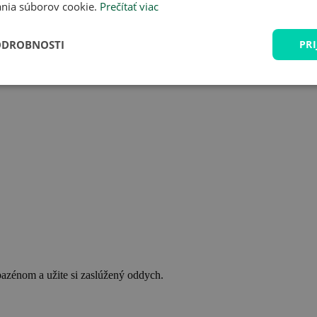
nia súborov cookie.
Prečítať viac
ODROBNOSTI
PRI
bazénom a užite si zaslúžený oddych.