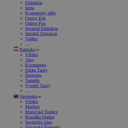
Dalmácia
Istria
Kvarnerský záliv
Ostrov Krk
Ostrov Pag
Severná Dalmácia
Stredná Dalmácia
Vodice
…
Rakúsko
Všetko
Alpy
Korutánsko
Nízke Taury
Štajersko
Tauplitz
Vysoké Taury
…
Slovinsko
Všetko
Maribor
Moravské Toplice
Rogaška Slatina
Savinjské Alpy
Slovinské Štajersko