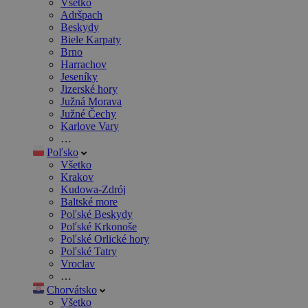
Všetko
Adršpach
Beskydy
Biele Karpaty
Brno
Harrachov
Jeseníky
Jizerské hory
Južná Morava
Južné Čechy
Karlove Vary
…
Poľsko
Všetko
Krakov
Kudowa-Zdrój
Baltské more
Poľské Beskydy
Poľské Krkonoše
Poľské Orlické hory
Poľské Tatry
Vroclav
…
Chorvátsko
Všetko