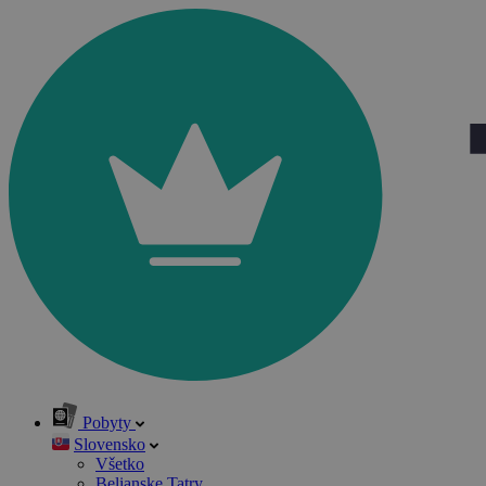
Pobyty
Slovensko
Všetko
Belianske Tatry