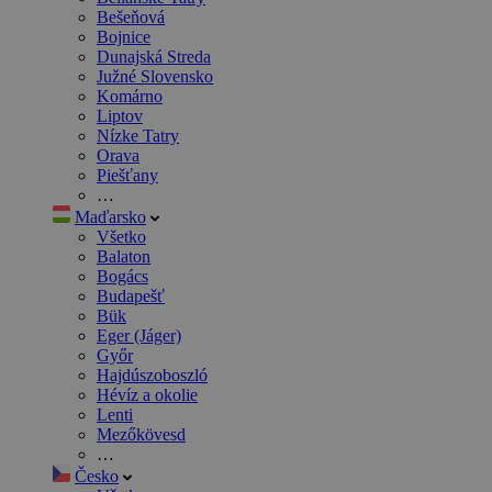
Bešeňová
Bojnice
Dunajská Streda
Južné Slovensko
Komárno
Liptov
Nízke Tatry
Orava
Piešťany
…
Maďarsko
Všetko
Balaton
Bogács
Budapešť
Bük
Eger (Jáger)
Győr
Hajdúszoboszló
Hévíz a okolie
Lenti
Mezőkövesd
…
Česko