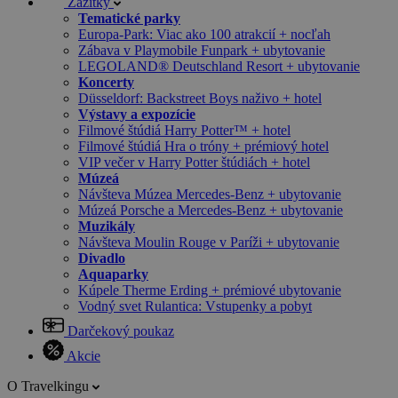
Zážitky
Tematické parky
Europa-Park: Viac ako 100 atrakcií + nocľah
Zábava v Playmobile Funpark + ubytovanie
LEGOLAND® Deutschland Resort + ubytovanie
Koncerty
Düsseldorf: Backstreet Boys naživo + hotel
Výstavy a expozície
Filmové štúdiá Harry Potter™ + hotel
Filmové štúdiá Hra o tróny + prémiový hotel
VIP večer v Harry Potter štúdiách + hotel
Múzeá
Návšteva Múzea Mercedes-Benz + ubytovanie
Múzeá Porsche a Mercedes-Benz + ubytovanie
Muzikály
Návšteva Moulin Rouge v Paríži + ubytovanie
Divadlo
Aquaparky
Kúpele Therme Erding + prémiové ubytovanie
Vodný svet Rulantica: Vstupenky a pobyt
Darčekový poukaz
Akcie
O Travelkingu