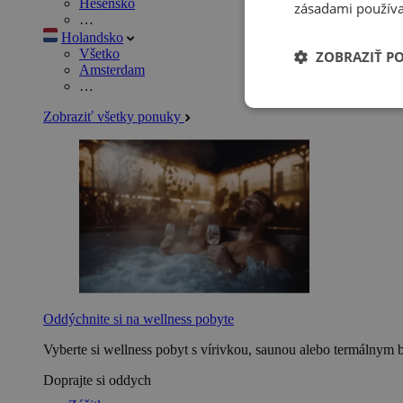
Hesensko
zásadami používa
…
Holandsko
Všetko
ZOBRAZIŤ P
Amsterdam
…
Zobraziť všetky ponuky
Oddýchnite si na wellness pobyte
Vyberte si wellness pobyt s vírivkou, saunou alebo termálnym 
Doprajte si oddych