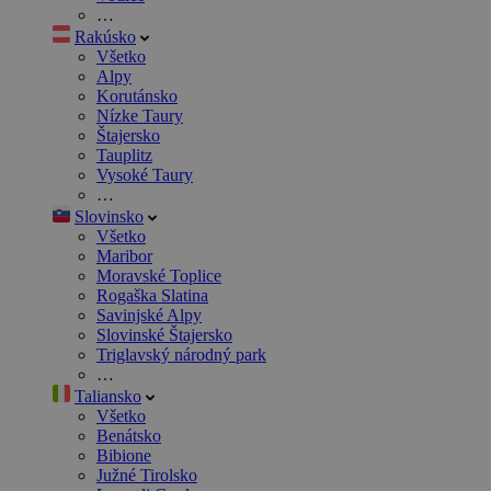
…
Rakúsko
Všetko
Alpy
Korutánsko
Nízke Taury
Štajersko
Tauplitz
Vysoké Taury
…
Slovinsko
Všetko
Maribor
Moravské Toplice
Rogaška Slatina
Savinjské Alpy
Slovinské Štajersko
Triglavský národný park
…
Taliansko
Všetko
Benátsko
Bibione
Južné Tirolsko