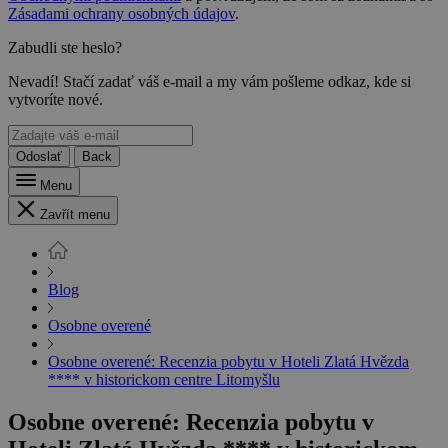
Zásadami ochrany osobných údajov
.
Zabudli ste heslo?
Nevadí! Stačí zadať váš e-mail a my vám pošleme odkaz, kde si
vytvoríte nové.
Odoslať
Back
Menu
Zavřít menu
Blog
Osobne overené
Osobne overené: Recenzia pobytu v Hoteli Zlatá Hvězda
**** v historickom centre Litomyšlu
Osobne overené: Recenzia pobytu v