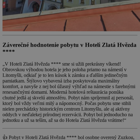
Záverečné hodnotenie pobytu v Hoteli Zlatá Hvězda
****
„V Hoteli Zlatá Hvězda **** sme si užili prekrásny víkend!
Obrovskou výhodou hotela je jeho poloha priamo na námestí v
Litomyšli, odkiaľ je to len kúsok k zámku a ďalším jedinečným
pamiatkam. Štýlovo vybavená izba poskytovala maximálny
komfort, a navyše z nej bol úžasný výhľad na námestie s farebnými
renesančnými domami. Moderná hotelová reštaurácia ponúka
chutné jedlá aj skvelú atmosféru. Pobyt nám spríjemnil aj personál,
ktorý bol vždy veľmi milý a nápomocný. Počas pobytu sme stihli
nielen prechádzky historickým centrom Litomyšlu, ale aj aktívny
oddych v neďalekej prírodnej rezervácii. Pobyt bol jednoducho na
jednotku a už sa teším, až sa do Hotela Zlatá Hvězda vrátime!“
👍 Pobyt v Hoteli Zlatá Hvězda **** bol osobne overený Zuzkou,