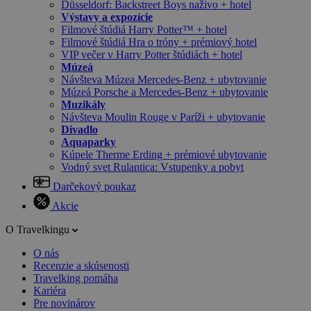
Düsseldorf: Backstreet Boys naživo + hotel
Výstavy a expozície
Filmové štúdiá Harry Potter™ + hotel
Filmové štúdiá Hra o tróny + prémiový hotel
VIP večer v Harry Potter štúdiách + hotel
Múzeá
Návšteva Múzea Mercedes-Benz + ubytovanie
Múzeá Porsche a Mercedes-Benz + ubytovanie
Muzikály
Návšteva Moulin Rouge v Paríži + ubytovanie
Divadlo
Aquaparky
Kúpele Therme Erding + prémiové ubytovanie
Vodný svet Rulantica: Vstupenky a pobyt
Darčekový poukaz
Akcie
O Travelkingu
O nás
Recenzie a skúsenosti
Travelking pomáha
Kariéra
Pre novinárov