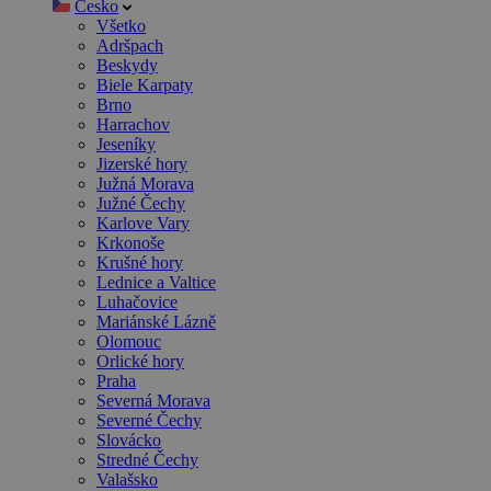
Česko
Všetko
Adršpach
Beskydy
Biele Karpaty
Brno
Harrachov
Jeseníky
Jizerské hory
Južná Morava
Južné Čechy
Karlove Vary
Krkonoše
Krušné hory
Lednice a Valtice
Luhačovice
Mariánské Lázně
Olomouc
Orlické hory
Praha
Severná Morava
Severné Čechy
Slovácko
Stredné Čechy
Valašsko