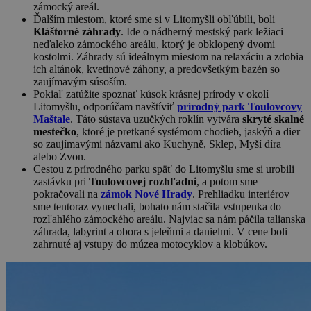
zámocký areál.
Ďalším miestom, ktoré sme si v Litomyšli obľúbili, boli
Kláštorné záhrady
. Ide o nádherný mestský park ležiaci
neďaleko zámockého areálu, ktorý je obklopený dvomi
kostolmi. Záhrady sú ideálnym miestom na relaxáciu a zdobia
ich altánok, kvetinové záhony, a predovšetkým bazén so
zaujímavým súsoším.
Pokiaľ zatúžite spoznať kúsok krásnej prírody v okolí
Litomyšlu, odporúčam navštíviť
prírodný park Toulovcovy
Maštale
. Táto sústava uzučkých roklín vytvára
skryté skalné
mestečko
, ktoré je pretkané systémom chodieb, jaskýň a dier
so zaujímavými názvami ako Kuchyně, Sklep, Myší díra
alebo Zvon.
Cestou z prírodného parku späť do Litomyšlu sme si urobili
zastávku pri
Toulovcovej rozhľadni
, a potom sme
pokračovali na
zámok Nové Hrady
. Prehliadku interiérov
sme tentoraz vynechali, bohato nám stačila vstupenka do
rozľahlého zámockého areálu. Najviac sa nám páčila talianska
záhrada, labyrint a obora s jeleňmi a danielmi. V cene boli
zahrnuté aj vstupy do múzea motocyklov a klobúkov.