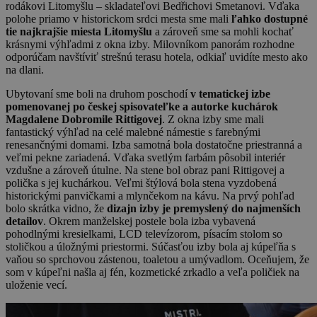
rodákovi Litomyšlu – skladateľovi Bedřichovi Smetanovi. Vďaka
polohe priamo v historickom srdci mesta sme mali
ľahko dostupné
tie najkrajšie miesta Litomyšlu
a zároveň sme sa mohli kochať
krásnymi výhľadmi z okna izby. Milovníkom panorám rozhodne
odporúčam navštíviť strešnú terasu hotela, odkiaľ uvidíte mesto ako
na dlani.
Ubytovaní sme boli na druhom poschodí
v tematickej izbe
pomenovanej po českej spisovateľke a autorke kuchárok
Magdalene Dobromile Rittigovej
. Z okna izby sme mali
fantastický výhľad na celé malebné námestie s farebnými
renesančnými domami. Izba samotná bola dostatočne priestranná a
veľmi pekne zariadená. Vďaka svetlým farbám pôsobil interiér
vzdušne a zároveň útulne. Na stene bol obraz pani Rittigovej a
polička s jej kuchárkou. Veľmi štýlová bola stena vyzdobená
historickými panvičkami a mlynčekom na kávu. Na prvý pohľad
bolo skrátka vidno, že
dizajn izby je premyslený do najmenších
detailov
. Okrem manželskej postele bola izba vybavená
pohodlnými kresielkami, LCD televízorom, písacím stolom so
stoličkou a úložnými priestormi. Súčasťou izby bola aj kúpeľňa s
vaňou so sprchovou zástenou, toaletou a umývadlom. Oceňujem, že
som v kúpeľni našla aj fén, kozmetické zrkadlo a veľa poličiek na
uloženie vecí.