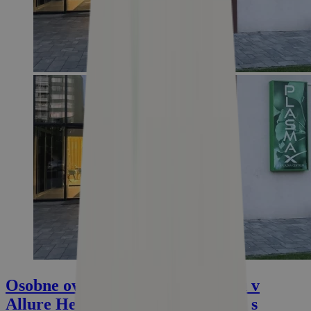
Osobne overené: Recenzia pobytu v
Allure Healthy Hoteli & Spa **** s