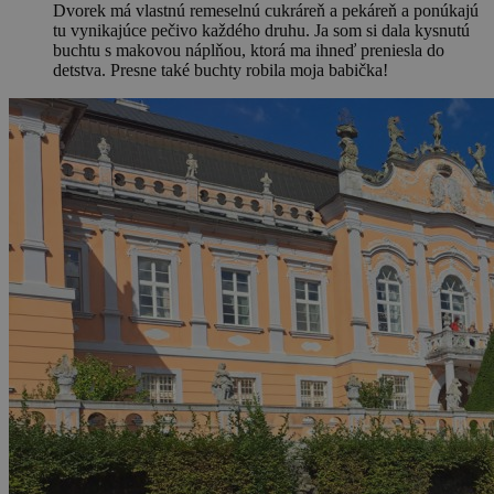
Dvorek má vlastnú remeselnú cukráreň a pekáreň a ponúkajú
tu vynikajúce pečivo každého druhu. Ja som si dala kysnutú
buchtu s makovou náplňou, ktorá ma ihneď preniesla do
detstva. Presne také buchty robila moja babička!