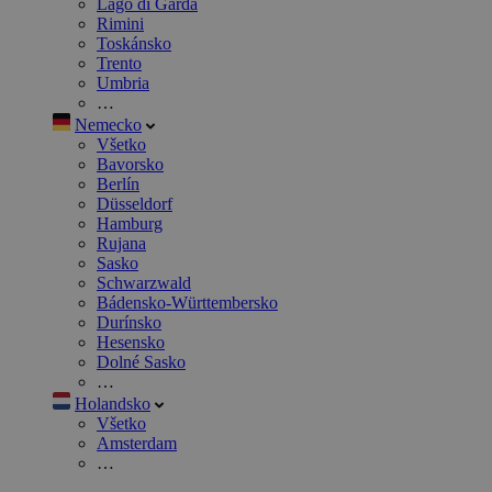
Lago di Garda
Rimini
Toskánsko
Trento
Umbria
…
Nemecko
Všetko
Bavorsko
Berlín
Düsseldorf
Hamburg
Rujana
Sasko
Schwarzwald
Bádensko-Württembersko
Durínsko
Hesensko
Dolné Sasko
…
Holandsko
Všetko
Amsterdam
…