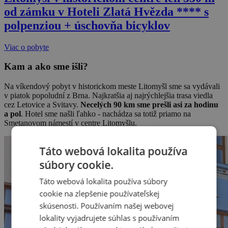
od zámku v Hoteli Zlatá Hvězda **** s
polpenziou + úschovňa bicyklov
Viac o pobyte
Kam a ako sme išli?
Na víkendový pobyt v historickom meste Litomyšl sme sa vydávali
v piatok popoludní z Brna. Najkratšia aj najrýchlejšia trasa viedla
cez Letovice a Svitavy.
Necelých 90 km sme prešli asi za hodinu
a pol
. Hotel sme našli ľahko - nachádza sa totiž priamo na
Smetanovom námestí v centre Litomyšlu.
Táto webová lokalita používa
súbory cookie.
Táto webová lokalita používa súbory
cookie na zlepšenie používateľskej
skúsenosti. Používaním našej webovej
lokality vyjadrujete súhlas s používaním