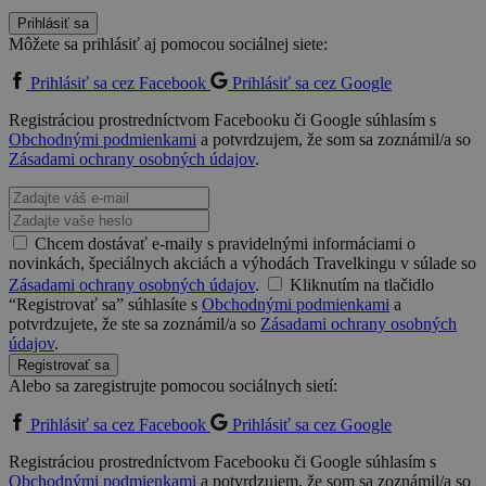
Prihlásiť sa
Môžete sa prihlásiť aj pomocou sociálnej siete:
Prihlásiť sa cez Facebook
Prihlásiť sa cez Google
Registráciou prostredníctvom Facebooku či Google súhlasím s
Obchodnými podmienkami
a potvrdzujem, že som sa zoznámil/a so
Zásadami ochrany osobných údajov
.
Chcem dostávať e-maily s pravidelnými informáciami o
novinkách, špeciálnych akciách a výhodách Travelkingu v súlade so
Zásadami ochrany osobných údajov
.
Kliknutím na tlačidlo
“Registrovať sa” súhlasíte s
Obchodnými podmienkami
a
potvrdzujete, že ste sa zoznámil/a so
Zásadami ochrany osobných
údajov
.
Registrovať sa
Alebo sa zaregistrujte pomocou sociálnych sietí:
Prihlásiť sa cez Facebook
Prihlásiť sa cez Google
Registráciou prostredníctvom Facebooku či Google súhlasím s
Obchodnými podmienkami
a potvrdzujem, že som sa zoznámil/a so