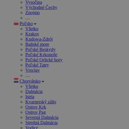
Vysočina
Východné Čechy
Znojmo
…
Poľsko
Všetko
Krakov
Kudowa-Zdrój
Baltské more
Poľské Beskydy
Poľské Krkonoše
Poľské Orlické hory
Poľské Tatry
Vroclav
…
Chorvátsko
Všetko
Dalmácia
Istria
Kvarnerský záliv
Ostrov Krk
Ostrov Pag
Severná Dalmácia
Stredná Dalmácia
Vodice