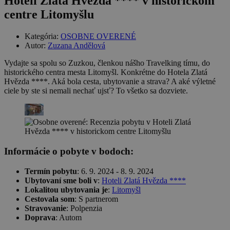
Hoteli Zlatá Hvězda **** v historickom
centre Litomyšlu
Kategória:
OSOBNE OVERENÉ
Autor:
Zuzana Andělová
Vydajte sa spolu so Zuzkou, členkou nášho Travelking tímu, do
historického centra mesta Litomyšl. Konkrétne do Hotela Zlatá
Hvězda ****. Aká bola cesta, ubytovanie a strava? A aké výletné
ciele by ste si nemali nechať ujsť? To všetko sa dozviete.
Informácie o pobyte v bodoch:
Termín pobytu
: 6. 9. 2024 - 8. 9. 2024
Ubytovaní sme boli v
:
Hoteli Zlatá Hvězda ****
Lokalitou ubytovania je
:
Litomyšl
Cestovala som
: S partnerom
Stravovanie
: Polpenzia
Doprava
: Autom