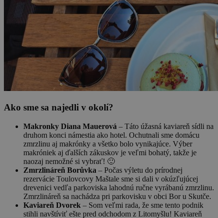
Ako sme sa najedli v okolí?
Makronky Diana Mauerová
– Táto úžasná kaviareň sídli na
druhom konci námestia ako hotel. Ochutnali sme domácu
zmrzlinu aj makrónky a všetko bolo vynikajúce. Výber
makróniek aj ďalších zákuskov je veľmi bohatý, takže je
naozaj nemožné si vybrať! 🙂
Zmrzlináreň Borůvka
– Počas výletu do prírodnej
rezervácie Toulovcovy Maštale sme si dali v okúzľujúcej
drevenici vedľa parkoviska lahodnú ručne vyrábanú zmrzlinu.
Zmrzlináreň sa nachádza pri parkovisku v obci Bor u Skutče.
Kaviareň Dvorek
– Som veľmi rada, že sme tento podnik
stihli navštíviť ešte pred odchodom z Litomyšlu! Kaviareň