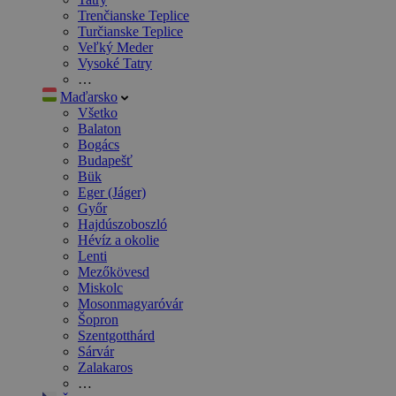
Trenčianske Teplice
Turčianske Teplice
Veľký Meder
Vysoké Tatry
…
Maďarsko
Všetko
Balaton
Bogács
Budapešť
Bük
Eger (Jáger)
Győr
Hajdúszoboszló
Hévíz a okolie
Lenti
Mezőkövesd
Miskolc
Mosonmagyaróvár
Šopron
Szentgotthárd
Sárvár
Zalakaros
…