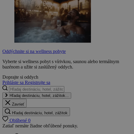
Oddýchnite si na wellness pobyte
Vyberte si wellness pobyt s vírivkou, saunou alebo termálnym
bazénom a užite si zaslúžený oddych.
Doprajte si oddych
Prihláste sa
Registrujte sa
Hľadaj destináciu, hotel, zážitok...
Zavrieť
Hľadaj destináciu, hotel, zážitok
Oblíbené
0
Zatiaľ nemáte žiadne obľúbené ponuky.