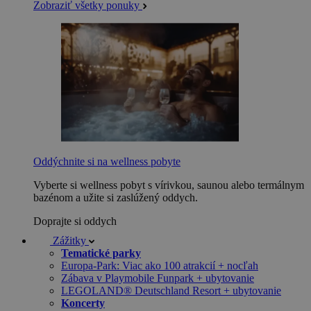
Zobraziť všetky ponuky
Oddýchnite si na wellness pobyte
Vyberte si wellness pobyt s vírivkou, saunou alebo termálnym
bazénom a užite si zaslúžený oddych.
Doprajte si oddych
Zážitky
Tematické parky
Europa-Park: Viac ako 100 atrakcií + nocľah
Zábava v Playmobile Funpark + ubytovanie
LEGOLAND® Deutschland Resort + ubytovanie
Koncerty