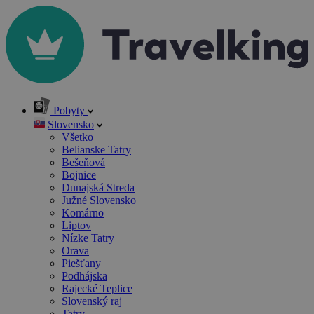
Pobyty
Slovensko
Všetko
Belianske Tatry
Bešeňová
Bojnice
Dunajská Streda
Južné Slovensko
Komárno
Liptov
Nízke Tatry
Orava
Piešťany
Podhájska
Rajecké Teplice
Slovenský raj
Tatry