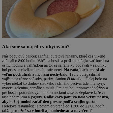
Ako sme sa najedli v ubytovaní?
Náš pobytový balíček zahŕňal bufetové raňajky, ktoré cez víkend
začínali o 8:00 hodín. Väčšina hostí sa prišla naraňajkovať hneď na
ôsmu hodinu a vzhľadom na to, že sa raňajky podávali v salóniku,
bol priestor chvíľami trochu stiesnený.
Na raňajkách sme si ale
veľmi pochutnali a nič nám nechýbalo
. Teplý bufet zahŕňal
vajíčka na rôzne spôsoby, párky, slaninu či fazuľku. Ďalej bolo na
výber niekoľko druhov sladkého i slaného pečiva, údeniny, syry,
ovocie, zelenina, cereálie a müsli. Pre deti boli pripravené výživy a
pre hostí s potravinovými intoleranciami zase bezlepkové kaše či
rastlinné mlieka a jogurty.
Raňajková ponuka bola veľmi pestrá,
aby každý mohol začať deň presne podľa svojho gusta
.
Hotelová reštaurácia je potom otvorená od 11:00 do 22:00 hodín,
takže je
možné sa v hoteli aj naobedovať a navečerať
.