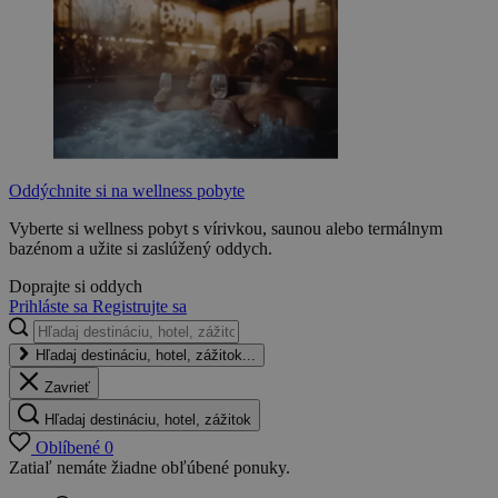
Oddýchnite si na wellness pobyte
Vyberte si wellness pobyt s vírivkou, saunou alebo termálnym
bazénom a užite si zaslúžený oddych.
Doprajte si oddych
Prihláste sa
Registrujte sa
Hľadaj destináciu, hotel, zážitok...
Zavrieť
Hľadaj destináciu, hotel, zážitok
Oblíbené
0
Zatiaľ nemáte žiadne obľúbené ponuky.