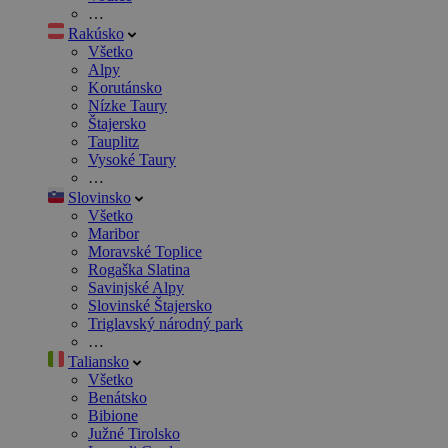
…
Rakúsko
Všetko
Alpy
Korutánsko
Nízke Taury
Štajersko
Tauplitz
Vysoké Taury
…
Slovinsko
Všetko
Maribor
Moravské Toplice
Rogaška Slatina
Savinjské Alpy
Slovinské Štajersko
Triglavský národný park
…
Taliansko
Všetko
Benátsko
Bibione
Južné Tirolsko