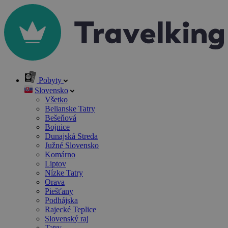
Pobyty
Slovensko
Všetko
Belianske Tatry
Bešeňová
Bojnice
Dunajská Streda
Južné Slovensko
Komárno
Liptov
Nízke Tatry
Orava
Piešťany
Podhájska
Rajecké Teplice
Slovenský raj
Tatry