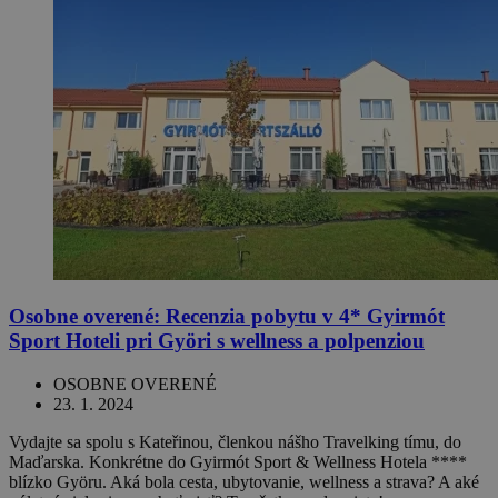
Osobne overené: Recenzia pobytu v 4* Gyirmót
Sport Hoteli pri Györi s wellness a polpenziou
OSOBNE OVERENÉ
23. 1. 2024
Vydajte sa spolu s Kateřinou, členkou nášho Travelking tímu, do
Maďarska. Konkrétne do Gyirmót Sport & Wellness Hotela ****
blízko Györu. Aká bola cesta, ubytovanie, wellness a strava? A aké