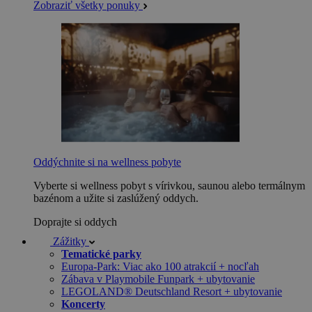
Zobraziť všetky ponuky
Oddýchnite si na wellness pobyte
Vyberte si wellness pobyt s vírivkou, saunou alebo termálnym
bazénom a užite si zaslúžený oddych.
Doprajte si oddych
Zážitky
Tematické parky
Europa-Park: Viac ako 100 atrakcií + nocľah
Zábava v Playmobile Funpark + ubytovanie
LEGOLAND® Deutschland Resort + ubytovanie
Koncerty