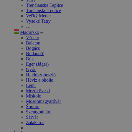
Trenčianske Teplice
Turčianske Teplice
Veľký Meder
Vysoké Tatry
…
Maďarsko
Všetko
Balaton
Bogács
Budapešť
Bük
Eger (Jáger)
Győr
Hajdúszoboszló
Hévíz a okolie
Lenti
Mezőkövesd
Miskolc
Mosonmagyaróvár
Šopron
Szentgotthárd
Sárvár
Zalakaros
…