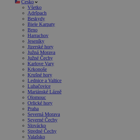
Česko
Všetko
Adršpach
Beskydy
Biele Karpaty
Brno
Harrachov
Jeseníky
Jizerské hory
Južná Morava
Južné Čechy
Karlove Vary
Krkonoše
Krušné hory
Lednice a Valtice
Luhačovice
Mariánské Lázně
Olomouc
Orlické hory
Praha
Severná Morava
Severné Čechy
Slovácko
Stredné Čechy
Valašsko