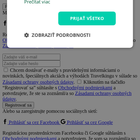
Prečítať viac
Prihlásiť sa
Môžete sa prihlásiť aj pomocou sociálnej siete:
PRIJAŤ VŠETKO
Prihlásiť sa cez Facebook
Prihlásiť sa cez Google
ZOBRAZIŤ PODROBNOSTI
Registráciou prostredníctvom Facebooku či Google súhlasím s
Obchodnými podmienkami
a potvrdzujem, že som sa zoznámil/a so
Zásadami ochrany osobných údajov
.
Chcem dostávať e-maily s pravidelnými informáciami o
novinkách, špeciálnych akciách a výhodách Travelkingu v súlade so
Zásadami ochrany osobných údajov
.
Kliknutím na tlačidlo
“Registrovať sa” súhlasíte s
Obchodnými podmienkami
a
potvrdzujete, že ste sa zoznámil/a so
Zásadami ochrany osobných
údajov
.
Registrovať sa
Alebo sa zaregistrujte pomocou sociálnych sietí:
Prihlásiť sa cez Facebook
Prihlásiť sa cez Google
Registráciou prostredníctvom Facebooku či Google súhlasím s
Obchodnými podmienkami
a potvrdzujem, že som sa zoznámil/a so