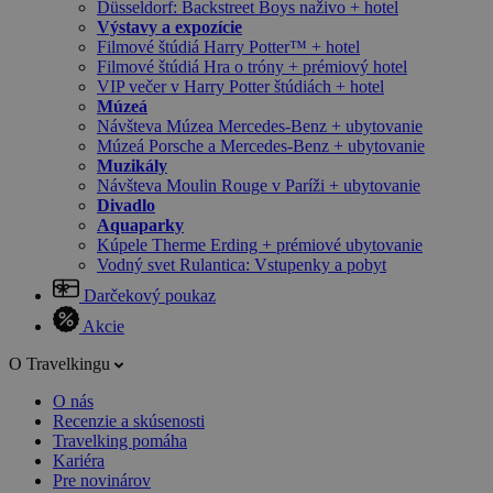
Düsseldorf: Backstreet Boys naživo + hotel
Výstavy a expozície
Filmové štúdiá Harry Potter™ + hotel
Filmové štúdiá Hra o tróny + prémiový hotel
VIP večer v Harry Potter štúdiách + hotel
Múzeá
Návšteva Múzea Mercedes-Benz + ubytovanie
Múzeá Porsche a Mercedes-Benz + ubytovanie
Muzikály
Návšteva Moulin Rouge v Paríži + ubytovanie
Divadlo
Aquaparky
Kúpele Therme Erding + prémiové ubytovanie
Vodný svet Rulantica: Vstupenky a pobyt
Darčekový poukaz
Akcie
O Travelkingu
O nás
Recenzie a skúsenosti
Travelking pomáha
Kariéra
Pre novinárov