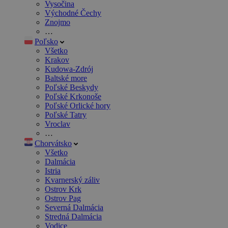
Vysočina
Východné Čechy
Znojmo
…
Poľsko
Všetko
Krakov
Kudowa-Zdrój
Baltské more
Poľské Beskydy
Poľské Krkonoše
Poľské Orlické hory
Poľské Tatry
Vroclav
…
Chorvátsko
Všetko
Dalmácia
Istria
Kvarnerský záliv
Ostrov Krk
Ostrov Pag
Severná Dalmácia
Stredná Dalmácia
Vodice