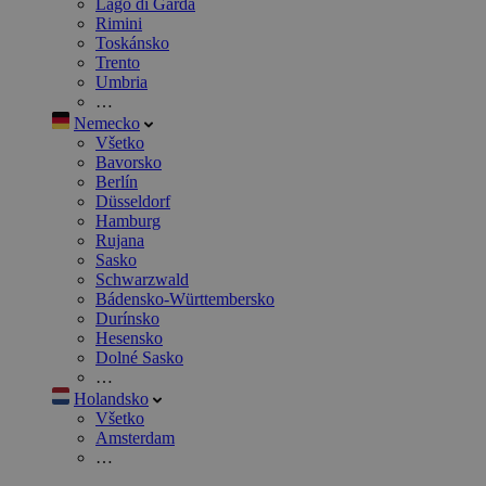
Lago di Garda
Rimini
Toskánsko
Trento
Umbria
…
Nemecko
Všetko
Bavorsko
Berlín
Düsseldorf
Hamburg
Rujana
Sasko
Schwarzwald
Bádensko-Württembersko
Durínsko
Hesensko
Dolné Sasko
…
Holandsko
Všetko
Amsterdam
…