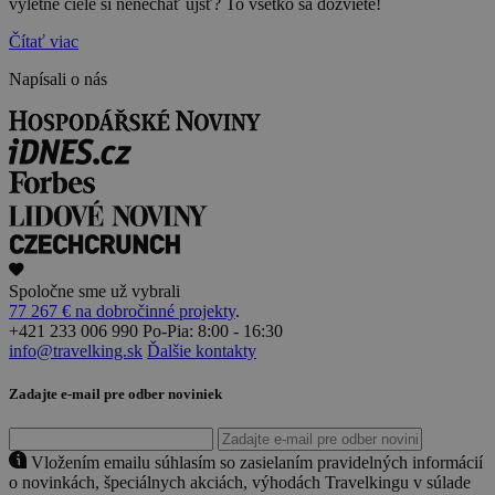
výletné ciele si nenechať ujsť? To všetko sa dozviete!
Čítať viac
Napísali o nás
Spoločne sme už vybrali
77 267 € na dobročinné projekty
.
+421 233 006 990
Po-Pia: 8:00 - 16:30
info@travelking.sk
Ďalšie kontakty
Zadajte e-mail pre odber noviniek
Vložením emailu súhlasím so zasielaním pravidelných informácií
o novinkách, špeciálnych akciách, výhodách Travelkingu v súlade