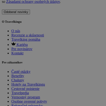
so
Zásadami ochrany osobných údajov
.
Odoberať novinky
O Travelkingu
O nás
Recenzie a skúsenosti
Travelking pomáha
Kariéra
Pre novinárov
Kontakt
Pre zákazníkov
Časté otázky
Benefity
Chalupy
Hotely na Travelkingu
Cestovné poistenie
Travelpedia
Vernostný program
Osobne overené pobyty
Rekreačné príspevky