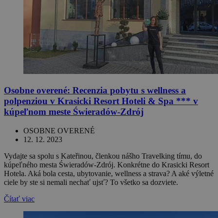
Osobne overené: Recenzia pobytu s wellness a
polpenziou v Krasicki Resort Hoteli & Spa *** v
kúpeľnom meste Świeradów-Zdrój
OSOBNE OVERENÉ
12. 12. 2023
Vydajte sa spolu s Kateřinou, členkou nášho Travelking tímu, do
kúpeľného mesta Świeradów-Zdrój. Konkrétne do Krasicki Resort
Hotela. Aká bola cesta, ubytovanie, wellness a strava? A aké výletné
ciele by ste si nemali nechať ujsť? To všetko sa dozviete.
Čítať viac