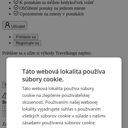
K ponukám sa môžete kedykoľvek vrátiť
Obľúbené ponuky na jednom mieste
Upozornenie na zmeny v ponukách
Uživatel
Prihláste sa
Registrujte sa
Prihláste sa a užite si výhody Travelkingu naplno.
Zbierajte kredity
Ukladajte si obľúbené pobyty
Táto webová lokalita používa
Získajte prehľad o nákupoch
súbory cookie.
Prihláste sa
Registrujte sa
Táto webová lokalita používa súbory
cookie na zlepšenie používateľskej
skúsenosti. Používaním našej webovej
Bohužiaľ, tieto údaje nie sú správne.
Zabudli ste heslo?
lokality vyjadrujete súhlas s používaním
všetkých súborov cookie v súlade s našimi
zásadami používania súborov cookie.
Zabudli ste heslo?
Získajte nové!