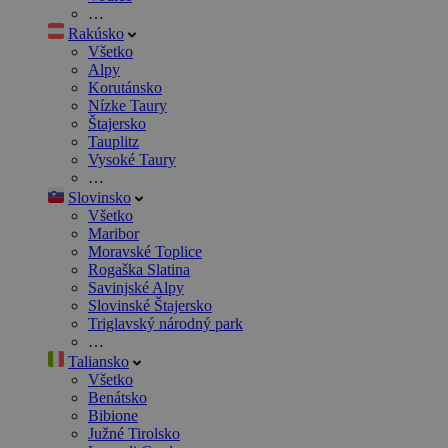
…
Rakúsko
Všetko
Alpy
Korutánsko
Nízke Taury
Štajersko
Tauplitz
Vysoké Taury
…
Slovinsko
Všetko
Maribor
Moravské Toplice
Rogaška Slatina
Savinjské Alpy
Slovinské Štajersko
Triglavský národný park
…
Taliansko
Všetko
Benátsko
Bibione
Južné Tirolsko