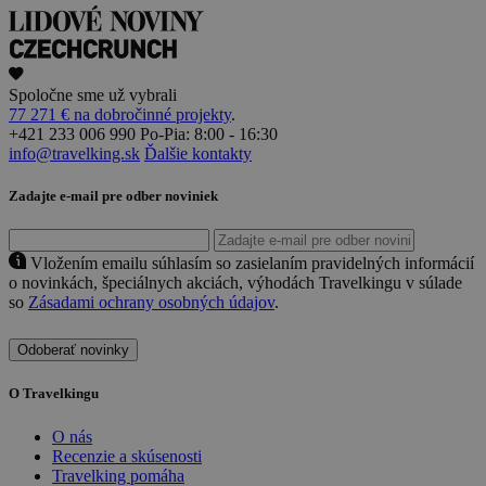
Spoločne sme už vybrali
77 271 € na dobročinné projekty
.
+421 233 006 990
Po-Pia: 8:00 - 16:30
info@travelking.sk
Ďalšie kontakty
Zadajte e-mail pre odber noviniek
Vložením emailu súhlasím so zasielaním pravidelných informácií
o novinkách, špeciálnych akciách, výhodách Travelkingu v súlade
so
Zásadami ochrany osobných údajov
.
Odoberať novinky
O Travelkingu
O nás
Recenzie a skúsenosti
Travelking pomáha