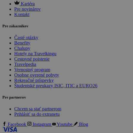
Kariéra
Pre novinárov
Kontakt
Pre zákazníkov
Časté otázky
Benefity
Chalupy
Hotely na Travelkingu
Cestovné poistenie
Travelpedia
Vernostný program
Osobne overené pobyty
Rekreačné príspevky
Študentské preukazy ISIC, ITIC a EURO26
Pre partnerov
Chcem sa stať partnerom
Prihlásiť sa do extranetu
Facebook
Instagram
Youtube
Blog