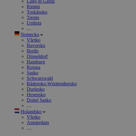
Lago di Garda
Rimini
Toskánsko
Trento
Umbria
…
Nemecko
Všetko
Bavorsko
Berlín
Düsseldorf
Hamburg
Rujana
Sasko
Schwarzwald
Bádensko-Württembersko
Durínsko
Hesensko
Dolné Sasko
…
Holandsko
Všetko
Amsterdam
…