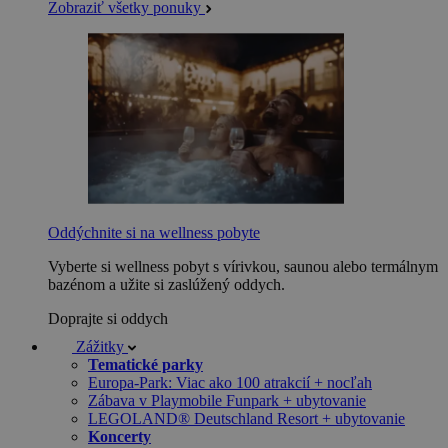
Zobraziť všetky ponuky
Oddýchnite si na wellness pobyte
Vyberte si wellness pobyt s vírivkou, saunou alebo termálnym
bazénom a užite si zaslúžený oddych.
Doprajte si oddych
Zážitky
Tematické parky
Europa-Park: Viac ako 100 atrakcií + nocľah
Zábava v Playmobile Funpark + ubytovanie
LEGOLAND® Deutschland Resort + ubytovanie
Koncerty