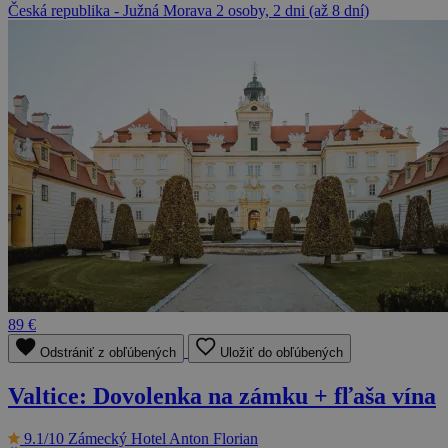
Česká republika - Južná Morava
2 osoby, 2 dni (až 8 dní)
89 €
Odstrániť z obľúbených
Uložiť do obľúbených
Valtice: Dovolenka na zámku + fľaša vína
9.1/10
Zámecký Hotel Anton Florian