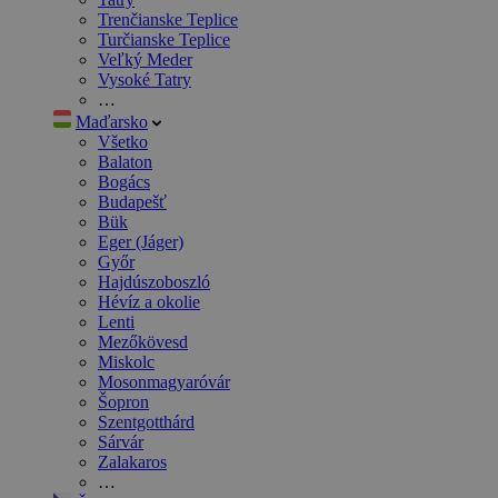
Trenčianske Teplice
Turčianske Teplice
Veľký Meder
Vysoké Tatry
…
Maďarsko
Všetko
Balaton
Bogács
Budapešť
Bük
Eger (Jáger)
Győr
Hajdúszoboszló
Hévíz a okolie
Lenti
Mezőkövesd
Miskolc
Mosonmagyaróvár
Šopron
Szentgotthárd
Sárvár
Zalakaros
…