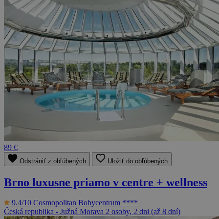
89 €
Odstrániť z obľúbených
Uložiť do obľúbených
Brno luxusne priamo v centre + wellness
9.4/10
Cosmopolitan Bobycentrum ****
Česká republika - Južná Morava
2 osoby, 2 dni (až 8 dní)