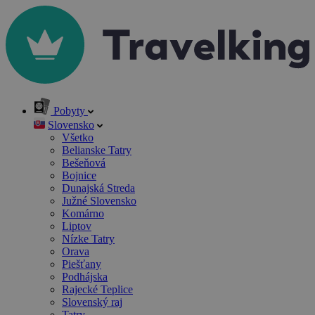
Pobyty
Slovensko
Všetko
Belianske Tatry
Bešeňová
Bojnice
Dunajská Streda
Južné Slovensko
Komárno
Liptov
Nízke Tatry
Orava
Piešťany
Podhájska
Rajecké Teplice
Slovenský raj
Tatry