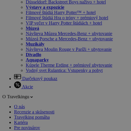
Düsseldorf: Backstreet Boys naživo + hotel
Výstavy a expozície
Filmové štúdiá Harry Potter™ + hotel
Filmové štúdiá Hra o tróny + prémiový hotel
VIP večer v Harry Potter štúdiách + hotel
Múzeá
Návšteva Múzea Mercedes-Benz + ubytovanie
Múzeá Porsche a Mercedes-Benz + ubytovanie
Muzikály
Návšteva Moulin Rouge v Paríži + ubytovanie
Divadlo
Aquaparky
Kúpele Therme Erding + prémiové ubytovanie
Vodný svet Rulantica: Vstupenky a pobyt
Darčekový poukaz
Akcie
O Travelkingu
O nás
Recenzie a skúsenosti
Travelking pomáha
Kariéra
Pre novinárov