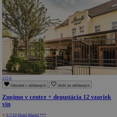
115 €
Odstrániť z obľúbených
Uložiť do obľúbených
Znojmo v centre + degustácia 12 vzoriek
vín
9.7/10
Hotel Mariel ***