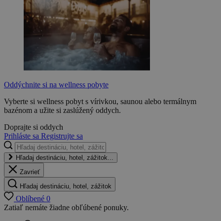
Oddýchnite si na wellness pobyte
Vyberte si wellness pobyt s vírivkou, saunou alebo termálnym
bazénom a užite si zaslúžený oddych.
Doprajte si oddych
Prihláste sa
Registrujte sa
Hľadaj destináciu, hotel, zážitok...
Zavrieť
Hľadaj destináciu, hotel, zážitok
Oblíbené
0
Zatiaľ nemáte žiadne obľúbené ponuky.