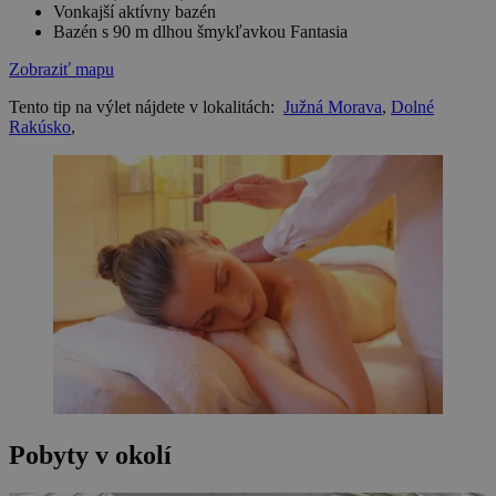
Vonkajší aktívny bazén
Bazén s 90 m dlhou šmykľavkou Fantasia
Zobraziť mapu
Tento tip na výlet nájdete v lokalitách:
Južná Morava
,
Dolné
Rakúsko
,
Pobyty v okolí