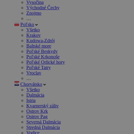
Vysočina
Východné Čechy
Znojmo
…
Poľsko
Všetko
Krakov
Kudowa-Zdrój
Baltské more
Poľské Beskydy
Poľské Krkonoše
Poľské Orlické hory
Poľské Tatry
Vroclav
…
Chorvátsko
Všetko
Dalmácia
Istria
Kvarnerský záliv
Ostrov Krk
Ostrov Pag
Severná Dalmácia
Stredná Dalmácia
Vodice