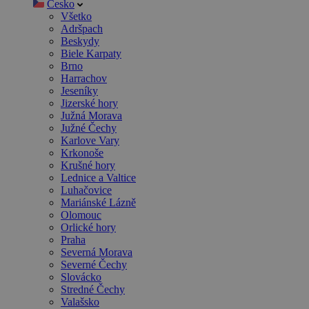
Česko
Všetko
Adršpach
Beskydy
Biele Karpaty
Brno
Harrachov
Jeseníky
Jizerské hory
Južná Morava
Južné Čechy
Karlove Vary
Krkonoše
Krušné hory
Lednice a Valtice
Luhačovice
Mariánské Lázně
Olomouc
Orlické hory
Praha
Severná Morava
Severné Čechy
Slovácko
Stredné Čechy
Valašsko