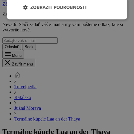
Zásadami ochrany osobných údajov
.
ZOBRAZIŤ PODROBNOSTI
Zabudli ste heslo?
Nevadí! Stačí zadať váš e-mail a my vám pošleme odkaz, kde si
vytvoríte nové.
Odoslať
Back
Menu
Zavřít menu
Travelpedia
Rakúsko
Južná Morava
Termálne kúpele Laa an der Thaya
Termálne kúpele Laa an der Thaya