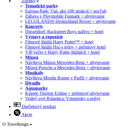
Zážitky
Tematické parky
Europa-Park: Viac ako 100 atrakcií + nocľah
Zábava v Playmobile Funpark + ubytovanie
LEGOLAND® Deutschland Resort + ubytovanie
Koncerty
Düsseldorf: Backstreet Boys naživo + hotel
Výstavy a expozície
Filmové štúdiá Harry Potter™ + hotel
Filmové štúdiá Hra o tróny + prémiový hotel
VIP večer v Harry Potter štúdiách + hotel
Múzeá
Návšteva Múzea Mercedes-Benz + ubytovanie
Múzeá Porsche a Mercedes-Benz + ubytovanie
Muzikály
Návšteva Moulin Rouge v Paríži + ubytovanie
Divadlo
Aquaparky
Kúpele Therme Erding + prémiové ubytovanie
Vodný svet Rulantica: Vstupenky a pobyt
Darčekový poukaz
Akcie
O Travelkingu