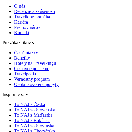
O nás
Recenzie a skúsenosti
Travelking pomáha
Kariéra
Pre novinárov
Kontakt
Pre zákazníkov
Časté otázky
Benefity
Hotely na Travelkingu
Cestovné poistenie
Travelpedia
Vernostný program
Osobne overené pobyty
Inšpirujte sa
To NAJ z Česka
To NAJ zo Slovenska
To NAJ z Maďarska
To NAJ z Rakúska
To NAJ zo Slovinska
To NAJ z Chorvátska