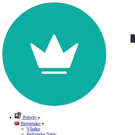
Pobyty
Slovensko
Všetko
Belianske Tatry