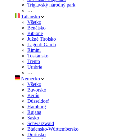
Triglavský národný park
…
Taliansko
Všetko
Benátsko
Bibione
Južné Tirolsko
Lago di Garda
Rimini
Toskánsko
Trento
Umbria
…
Nemecko
Všetko
Bavorsko
Berlín
Düsseldorf
Hamburg
Rujana
Táto webová
Sasko
Schwarzwald
Táto webová lokal
Bádensko-Württembersko
našej webovej lok
Durínsko