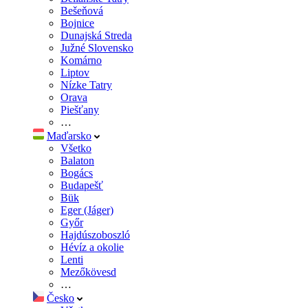
Bešeňová
Bojnice
Dunajská Streda
Južné Slovensko
Komárno
Liptov
Nízke Tatry
Orava
Piešťany
…
Maďarsko
Všetko
Balaton
Bogács
Budapešť
Bük
Eger (Jáger)
Győr
Hajdúszoboszló
Hévíz a okolie
Lenti
Mezőkövesd
…
Česko