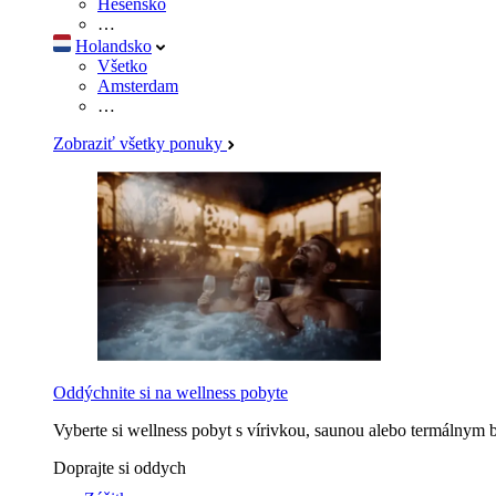
Hesensko
zásadami používa
…
Holandsko
Všetko
ZOBRAZIŤ P
Amsterdam
…
Zobraziť všetky ponuky
Oddýchnite si na wellness pobyte
Vyberte si wellness pobyt s vírivkou, saunou alebo termálnym 
Doprajte si oddych