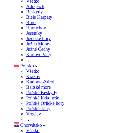
Všetko
Adršpach
Beskydy
Biele Karpaty
Brno
Harrachov
Jeseníky
Jizerské hory
Južná Morava
Južné Čechy
Karlove Vary
…
Poľsko
Všetko
Krakov
Kudowa-Zdrój
Baltské more
Poľské Beskydy
Poľské Krkonoše
Poľské Orlické hory
Poľské Tatry
Vroclav
…
Chorvátsko
Všetko