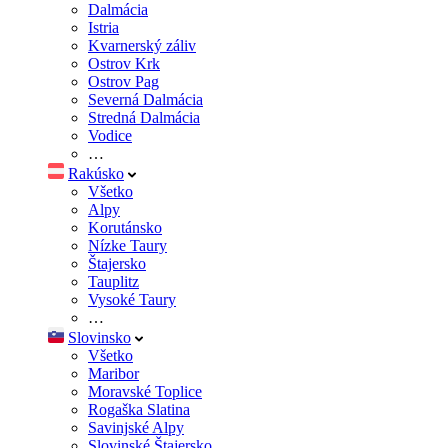
Dalmácia
Istria
Kvarnerský záliv
Ostrov Krk
Ostrov Pag
Severná Dalmácia
Stredná Dalmácia
Vodice
…
Rakúsko
Všetko
Alpy
Korutánsko
Nízke Taury
Štajersko
Tauplitz
Vysoké Taury
…
Slovinsko
Všetko
Maribor
Moravské Toplice
Rogaška Slatina
Savinjské Alpy
Slovinské Štajersko