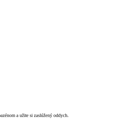
nia súborov cookie.
Prečítať viac
ODROBNOSTI
PRI
bazénom a užite si zaslúžený oddych.