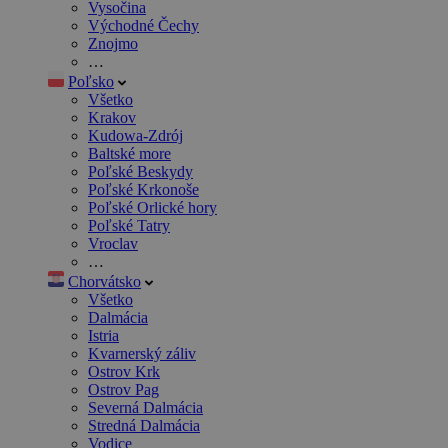
Vysočina
Východné Čechy
Znojmo
…
Poľsko
Všetko
Krakov
Kudowa-Zdrój
Baltské more
Poľské Beskydy
Poľské Krkonoše
Poľské Orlické hory
Poľské Tatry
Vroclav
…
Chorvátsko
Všetko
Dalmácia
Istria
Kvarnerský záliv
Ostrov Krk
Ostrov Pag
Severná Dalmácia
Stredná Dalmácia
Vodice