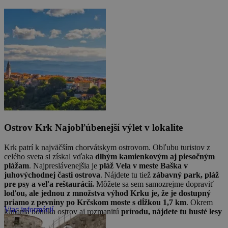
Ostrov Krk
Najobľúbenejší výlet v lokalite
Krk patrí k najväčším chorvátskym ostrovom. Obľubu turistov z
celého sveta si získal vďaka
dlhým kamienkovým aj piesočným
plážam
. Najpreslávenejšia je
pláž Vela v meste Baška v
juhovýchodnej časti ostrova
. Nájdete tu tiež
zábavný park, pláž
pre psy a veľa reštaurácií.
Môžete sa sem samozrejme dopraviť
loďou, ale jednou z množstva výhod Krku je, že je dostupný
priamo z pevniny po Krčskom moste s dĺžkou 1,7 km
. Okrem
Viac informácií
kúpania ponúka ostrov aj rozmanitú
prírodu, nájdete tu husté lesy
aj krasové jaskyne.