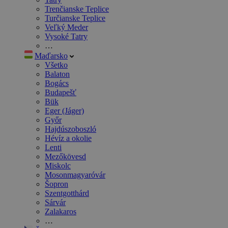
Trenčianske Teplice
Turčianske Teplice
Veľký Meder
Vysoké Tatry
…
Maďarsko
Všetko
Balaton
Bogács
Budapešť
Bük
Eger (Jáger)
Győr
Hajdúszoboszló
Hévíz a okolie
Lenti
Mezőkövesd
Miskolc
Mosonmagyaróvár
Šopron
Szentgotthárd
Sárvár
Zalakaros
…