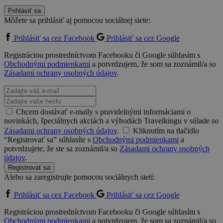
Prihlásiť sa
Môžete sa prihlásiť aj pomocou sociálnej siete:
Prihlásiť sa cez Facebook
Prihlásiť sa cez Google
Registráciou prostredníctvom Facebooku či Google súhlasím s
Obchodnými podmienkami
a potvrdzujem, že som sa zoznámil/a so
Zásadami ochrany osobných údajov
.
Chcem dostávať e-maily s pravidelnými informáciami o
novinkách, špeciálnych akciách a výhodách Travelkingu v súlade so
Zásadami ochrany osobných údajov
.
Kliknutím na tlačidlo
“Registrovať sa” súhlasíte s
Obchodnými podmienkami
a
potvrdzujete, že ste sa zoznámil/a so
Zásadami ochrany osobných
údajov
.
Registrovať sa
Alebo sa zaregistrujte pomocou sociálnych sietí:
Prihlásiť sa cez Facebook
Prihlásiť sa cez Google
Registráciou prostredníctvom Facebooku či Google súhlasím s
Obchodnými podmienkami
a potvrdzujem, že som sa zoznámil/a so