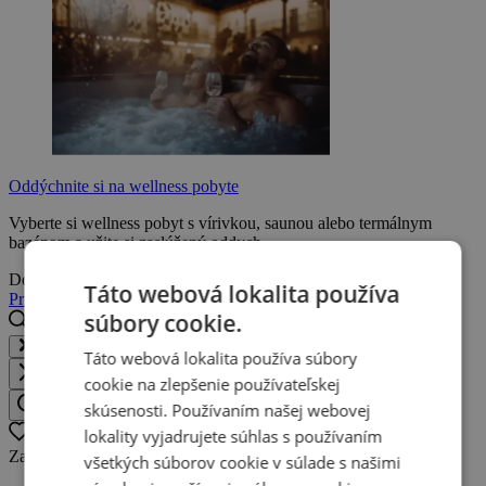
Oddýchnite si na wellness pobyte
Vyberte si wellness pobyt s vírivkou, saunou alebo termálnym
bazénom a užite si zaslúžený oddych.
Doprajte si oddych
Táto webová lokalita používa
Prihláste sa
Registrujte sa
súbory cookie.
Hľadaj destináciu, hotel, zážitok...
Táto webová lokalita používa súbory
Zavrieť
cookie na zlepšenie používateľskej
skúsenosti. Používaním našej webovej
Hľadaj destináciu, hotel, zážitok
lokality vyjadrujete súhlas s používaním
Oblíbené
0
Zatiaľ nemáte žiadne obľúbené ponuky.
všetkých súborov cookie v súlade s našimi