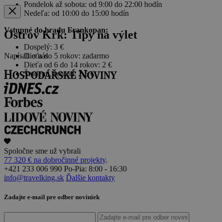
Pondelok až sobota: od 9:00 do 22:00 hodín
Nedeľa: od 10:00 do 15:00 hodín
Vstupné do hradu Frankopan:
Ostrov Krk: Tipy na výlet
Dospelý: 3 €
Napísali o nás
Dieťa do 5 rokov: zadarmo
Dieťa od 6 do 14 rokov: 2 €
Študenti, seniori: 2,5 €
Spoločne sme už vybrali
77 320 € na dobročinné projekty
.
+421 233 006 990
Po-Pia: 8:00 - 16:30
info@travelking.sk
Ďalšie kontakty
Zadajte e-mail pre odber noviniek