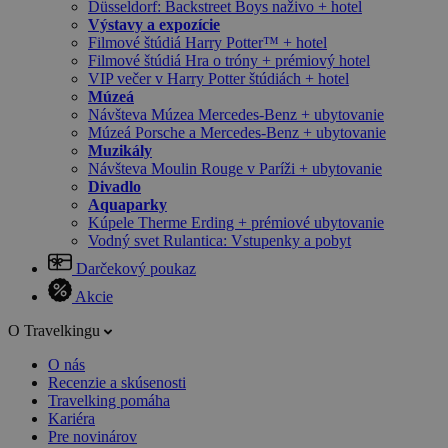
Düsseldorf: Backstreet Boys naživo + hotel
Výstavy a expozície
Filmové štúdiá Harry Potter™ + hotel
Filmové štúdiá Hra o tróny + prémiový hotel
VIP večer v Harry Potter štúdiách + hotel
Múzeá
Návšteva Múzea Mercedes-Benz + ubytovanie
Múzeá Porsche a Mercedes-Benz + ubytovanie
Muzikály
Návšteva Moulin Rouge v Paríži + ubytovanie
Divadlo
Aquaparky
Kúpele Therme Erding + prémiové ubytovanie
Vodný svet Rulantica: Vstupenky a pobyt
Darčekový poukaz
Akcie
O Travelkingu
O nás
Recenzie a skúsenosti
Travelking pomáha
Kariéra
Pre novinárov