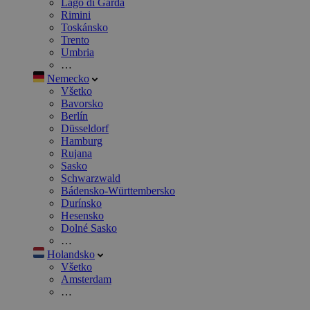
Lago di Garda
Rimini
Toskánsko
Trento
Umbria
…
Nemecko
Všetko
Bavorsko
Berlín
Düsseldorf
Hamburg
Rujana
Sasko
Schwarzwald
Bádensko-Württembersko
Durínsko
Hesensko
Dolné Sasko
…
Holandsko
Všetko
Amsterdam
…