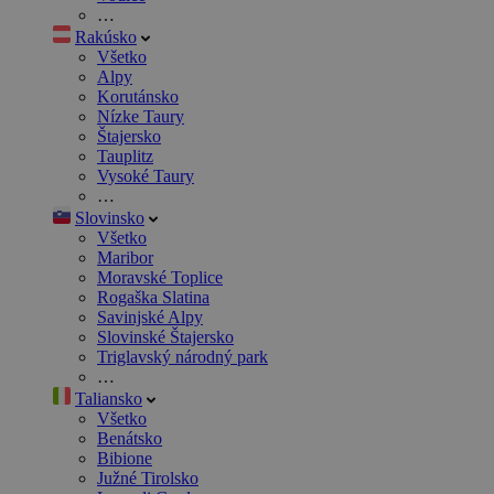
…
Rakúsko
Všetko
Alpy
Korutánsko
Nízke Taury
Štajersko
Tauplitz
Vysoké Taury
…
Slovinsko
Všetko
Maribor
Moravské Toplice
Rogaška Slatina
Savinjské Alpy
Slovinské Štajersko
Triglavský národný park
…
Taliansko
Všetko
Benátsko
Bibione
Južné Tirolsko