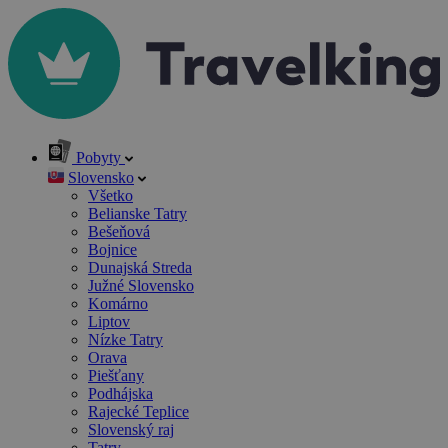
Pobyty
Slovensko
Všetko
Belianske Tatry
Bešeňová
Bojnice
Dunajská Streda
Južné Slovensko
Komárno
Liptov
Nízke Tatry
Orava
Piešťany
Podhájska
Rajecké Teplice
Slovenský raj
Tatry