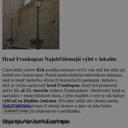
Hrad Frankopan
Najobľúbenejší výlet v lokalite
Chorvátsky ostrov
Krk
ponúka turistom oveľa viac než len relax pri
krištáľovo čistom mori. Poteší predovšetkým milovníkom dejepisu,
stojí tu hneď niekoľko rôznych historických pamiatok. Jednou z
nich je veľmi zachovalý
hrad Frankopan
, ktorý bol postavený
počas
12. až 15. storočia
rodinou Frankopánov. Stredoveký hrad sa
nachádza v tesnej blízkosti mora, z jeho hradieb a veže je tak krásny
výhľad na hladinu Jadranu
. Pôvodne slúžil ako obrana mesta,
Viac informácií
neskôr ako sanatórium či detský domov a dnes sú jeho brány
Zobraziť mapu
otvorené všetkým záujemcom o prehliadku.
Otváracia doba hradu Frankopan:
Mapa tipov na výlet
celkom
2
tipov