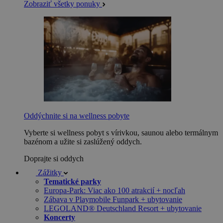
Zobraziť všetky ponuky
Oddýchnite si na wellness pobyte
Vyberte si wellness pobyt s vírivkou, saunou alebo termálnym
bazénom a užite si zaslúžený oddych.
Doprajte si oddych
Zážitky
Tematické parky
Europa-Park: Viac ako 100 atrakcií + nocľah
Zábava v Playmobile Funpark + ubytovanie
LEGOLAND® Deutschland Resort + ubytovanie
Koncerty