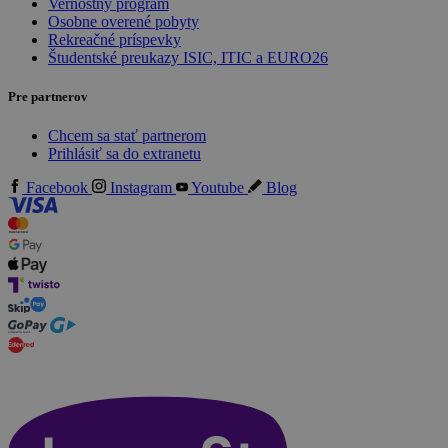
Vernostný program
Osobne overené pobyty
Rekreačné príspevky
Študentské preukazy ISIC, ITIC a EURO26
Pre partnerov
Chcem sa stať partnerom
Prihlásiť sa do extranetu
Facebook
Instagram
Youtube
Blog