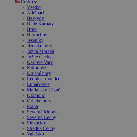
Česko
Všetko
Adršpach
Beskydy
Biele Karpaty
Brno
Harrachov
Jeseníky
Jizerské hory
Južná Morava
Južné Čechy
Karlove Vary
Krkonoše
Krušné hory
Lednice a Valtice
Luhačovice
Mariánské Lázně
Olomouc
Orlické hory
Praha
Severná Morava
Severné Čechy
Slovácko
Stredné Čechy
Valašsko