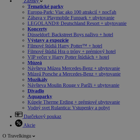
Zážitky
Tematické parky
Europa-Park: Viac ako 100 atrakcií + nocľah
Zábava v Playmobile Funpark + ubytovanie
LEGOLAND® Deutschland Resort + ubytovanie
Koncerty
Düsseldorf: Backstreet Boys naživo + hotel
Výstavy a expozície
Filmové štúdiá Harry Potter™ + hotel
Filmové štúdiá Hra o tróny + prémiový hotel
VIP večer v Harry Potter štúdiách + hotel
Múzeá
Návšteva Múzea Mercedes-Benz + ubytovanie
Múzeá Porsche a Mercedes-Benz + ubytovanie
Muzikály
Návšteva Moulin Rouge v Paríži + ubytovanie
Divadlo
Aquaparky
Kúpele Therme Erding + prémiové ubytovanie
Vodný svet Rulantica: Vstupenky a pobyt
Darčekový poukaz
Akcie
O Travelkingu