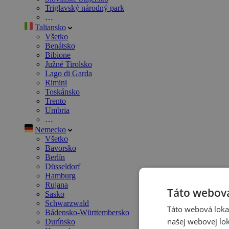
Triglavský národný park
…
Taliansko
Všetko
Benátsko
Bibione
Južné Tirolsko
Lago di Garda
Rimini
Toskánsko
Trento
Umbria
…
Nemecko
Všetko
Bavorsko
Berlín
Düsseldorf
Hamburg
Rujana
Táto webová
Sasko
Schwarzwald
Táto webová lokal
Bádensko-Württembersko
našej webovej lok
Durínsko