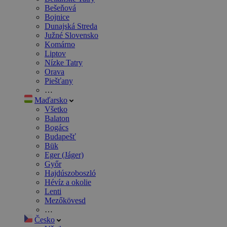
Bešeňová
Bojnice
Dunajská Streda
Južné Slovensko
Komárno
Liptov
Nízke Tatry
Orava
Piešťany
…
Maďarsko
Všetko
Balaton
Bogács
Budapešť
Bük
Eger (Jáger)
Győr
Hajdúszoboszló
Hévíz a okolie
Lenti
Mezőkövesd
…
Česko