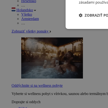
Hesensko
zásadami používa
…
Holandsko
Všetko
ZOBRAZIŤ P
Amsterdam
…
Zobraziť všetky ponuky
Oddýchnite si na wellness pobyte
Vyberte si wellness pobyt s vírivkou, saunou alebo termálnym 
Doprajte si oddych