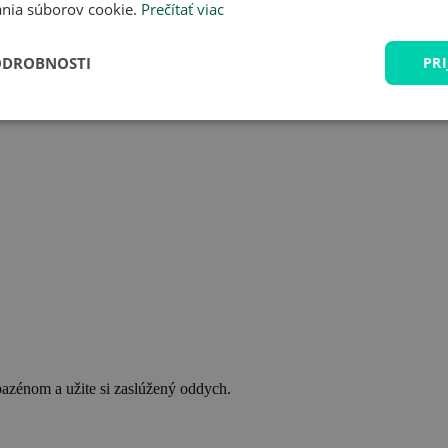
nia súborov cookie.
Prečítať viac
ODROBNOSTI
PRI
bazénom a užite si zaslúžený oddych.