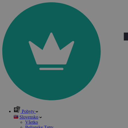
Pobyty
Slovensko
Všetko
Belianske Tatry