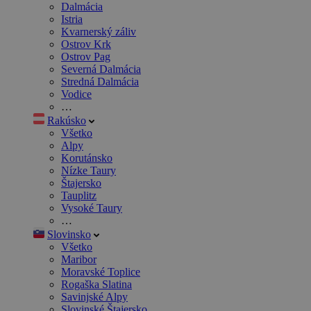
Dalmácia
Istria
Kvarnerský záliv
Ostrov Krk
Ostrov Pag
Severná Dalmácia
Stredná Dalmácia
Vodice
…
Rakúsko
Všetko
Alpy
Korutánsko
Nízke Taury
Štajersko
Tauplitz
Vysoké Taury
…
Slovinsko
Všetko
Maribor
Moravské Toplice
Rogaška Slatina
Savinjské Alpy
Slovinské Štajersko