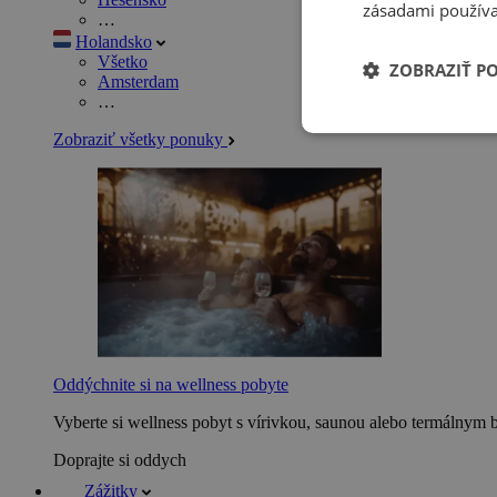
zásadami používa
…
Holandsko
Všetko
ZOBRAZIŤ P
Amsterdam
…
Zobraziť všetky ponuky
Oddýchnite si na wellness pobyte
Vyberte si wellness pobyt s vírivkou, saunou alebo termálnym 
Doprajte si oddych
Zážitky