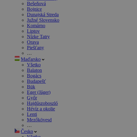
Bešeňová
Bojnice
Dunajská Streda
Južné Slovensko
Komárno
Liptov
Nízke Tatry
Orava
Piešťany
…
Maďarsko
Všetko
Balaton
Bogács
Budapešť
Bük
Eger (Jáger)
Győr
Hajdúszoboszló
Hévíz a okolie
Lenti
Mezőkövesd
…
Česko
Všetko