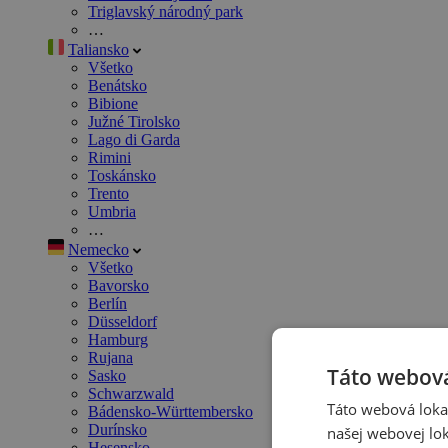
Triglavský národný park
…
Taliansko
Všetko
Benátsko
Bibione
Južné Tirolsko
Lago di Garda
Rimini
Toskánsko
Trento
Umbria
…
Nemecko
Všetko
Bavorsko
Berlín
Düsseldorf
Hamburg
Rujana
Táto webová
Sasko
Schwarzwald
Táto webová lokal
Bádensko-Württembersko
Durínsko
našej webovej lok
Hesensko