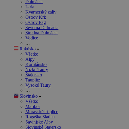
Dalmácia
Istria
Kvarnerský záliv
Ostrov Krk
Ostrov Pag
Severná Dalmácia
Stredná Dalmácia
Vodice
…
Rakúsko
Všetko
Alpy
Korutánsko
Nízke Taury
Štajersko
Tauplitz
Vysoké Taury
…
Slovinsko
Všetko
Maribor
Moravské Toplice
Rogaška Slatina
Savinjské Alpy
Slovinské Štajersko