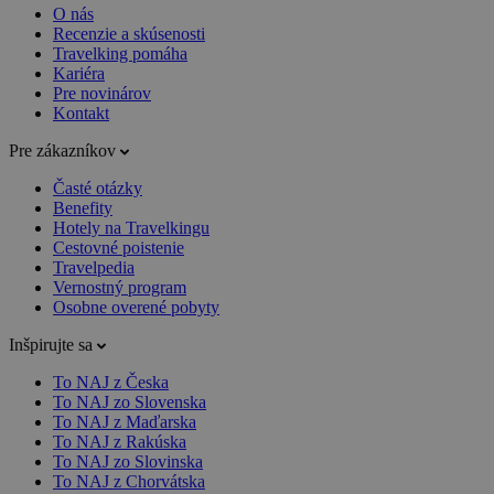
O nás
Recenzie a skúsenosti
Travelking pomáha
Kariéra
Pre novinárov
Kontakt
Pre zákazníkov
Časté otázky
Benefity
Hotely na Travelkingu
Cestovné poistenie
Travelpedia
Vernostný program
Osobne overené pobyty
Inšpirujte sa
To NAJ z Česka
To NAJ zo Slovenska
To NAJ z Maďarska
To NAJ z Rakúska
To NAJ zo Slovinska
To NAJ z Chorvátska