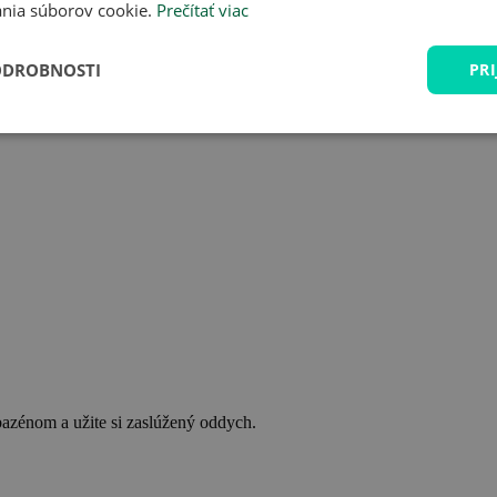
nia súborov cookie.
Prečítať viac
ODROBNOSTI
PRI
bazénom a užite si zaslúžený oddych.