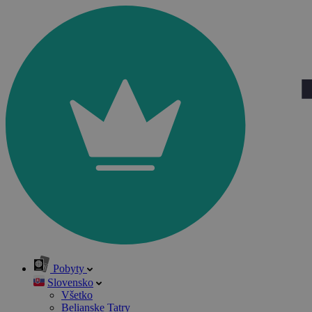
Pobyty
Slovensko
Všetko
Belianske Tatry