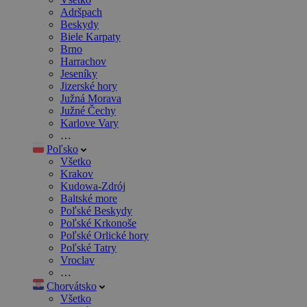
Adršpach
Beskydy
Biele Karpaty
Brno
Harrachov
Jeseníky
Jizerské hory
Južná Morava
Južné Čechy
Karlove Vary
…
Poľsko
Všetko
Krakov
Kudowa-Zdrój
Baltské more
Poľské Beskydy
Poľské Krkonoše
Poľské Orlické hory
Poľské Tatry
Vroclav
…
Chorvátsko
Všetko