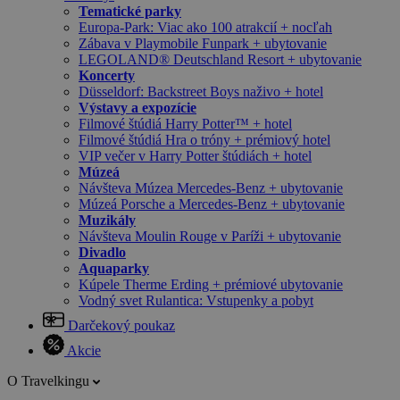
Tematické parky
Europa-Park: Viac ako 100 atrakcií + nocľah
Zábava v Playmobile Funpark + ubytovanie
LEGOLAND® Deutschland Resort + ubytovanie
Koncerty
Düsseldorf: Backstreet Boys naživo + hotel
Výstavy a expozície
Filmové štúdiá Harry Potter™ + hotel
Filmové štúdiá Hra o tróny + prémiový hotel
VIP večer v Harry Potter štúdiách + hotel
Múzeá
Návšteva Múzea Mercedes-Benz + ubytovanie
Múzeá Porsche a Mercedes-Benz + ubytovanie
Muzikály
Návšteva Moulin Rouge v Paríži + ubytovanie
Divadlo
Aquaparky
Kúpele Therme Erding + prémiové ubytovanie
Vodný svet Rulantica: Vstupenky a pobyt
Darčekový poukaz
Akcie
O Travelkingu