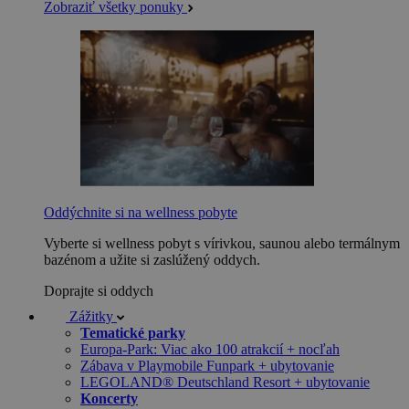
Zobraziť všetky ponuky
Oddýchnite si na wellness pobyte
Vyberte si wellness pobyt s vírivkou, saunou alebo termálnym
bazénom a užite si zaslúžený oddych.
Doprajte si oddych
Zážitky
Tematické parky
Europa-Park: Viac ako 100 atrakcií + nocľah
Zábava v Playmobile Funpark + ubytovanie
LEGOLAND® Deutschland Resort + ubytovanie
Koncerty