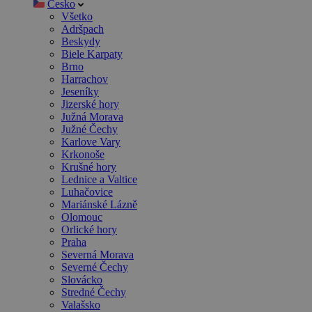
Česko
Všetko
Adršpach
Beskydy
Biele Karpaty
Brno
Harrachov
Jeseníky
Jizerské hory
Južná Morava
Južné Čechy
Karlove Vary
Krkonoše
Krušné hory
Lednice a Valtice
Luhačovice
Mariánské Lázně
Olomouc
Orlické hory
Praha
Severná Morava
Severné Čechy
Slovácko
Stredné Čechy
Valašsko