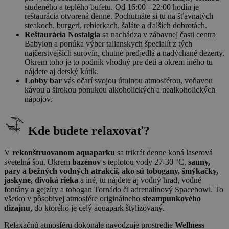
studeného a teplého bufetu. Od 16:00 - 22:00 hodín je
reštaurácia otvorená denne. Pochutnáte si tu na šťavnatých
steakoch, burgeri, rebierkach, šaláte a ďalších dobrotách.
Reštaurácia Nostalgia
sa nachádza v zábavnej časti centra
Babylon a ponúka výber talianskych špecialít z tých
najčerstvejších surovín, chutné predjedlá a nadýchané dezerty.
Okrem toho je to podnik vhodný pre deti a okrem iného tu
nájdete aj detský kútik.
Lobby bar
vás očarí svojou útulnou atmosférou, voňavou
kávou a širokou ponukou alkoholických a nealkoholických
nápojov.
Kde budete relaxovať?
V
rekonštruovanom aquaparku
sa trikrát denne koná laserová
svetelná šou. Okrem
bazénov
s teplotou vody 27-30 °C,
sauny,
pary a bežných vodných atrakcií, ako sú tobogany, šmýkačky,
jaskyne, divoká rieka
a iné, tu nájdete aj vodný hrad, vodné
fontány a gejzíry a tobogan Tornádo či adrenalínový Spacebowl. To
všetko v pôsobivej atmosfére originálneho
steampunkového
dizajnu
, do ktorého je celý aquapark štylizovaný.
Relaxačnú atmosféru dokonale navodzuje prostredie
Wellness