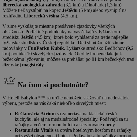
liberecká zoologická záhrada
(3,2 km) a DinoPark (1,3 km).
Môžete tiež vystúpiť na kopec
Ještědu
(5 km) alebo vystúpiť na
rozhľadňu
Liberecká výšina
(4,5 km).
V zime vyskúšajte miestne preslávené zjazdovky všetkých
obťažností. Perfektné podmienky na vás čakajú v lyžiarskom
stredisku
Ještěd
(4,5 km), ktoré bolo vyhlásené za tretie najlepšie
lyžiarske stredisko v Českej republike. Deti si môžu užiť zimné
radovánky v
FunParku Kubík
. Lyžiarske stredisko Bedřichov (9,2
km) ponúka 10 skvelých zjazdoviek. Okolité hrebene lákajú k
bežeckému lyžovaniu, môžete sa preháňať po 81 km bežeckých tratí
Jizerskej magistrály
.
Na čom si pochutnáte?
V Hoteli Babylon *** sa určite nemôžete sťažovať na nedostatok
výberu, pretože na vás čaká niekoľko skvelých miest:
Reštaurácia Atrium
sa zameriava na klasickú českú
kuchyňu, ale aj na medzinárodné špeciality. Podávajú sa tu
raňajky a večere formou bufetu a servírované obedy.
Restaurácia Vitalis
sa otvára hotelovým hosťom na raňajky
pri vyššej obsadenosti hotela. Podávajú sa tu raňajky formou