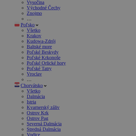
Vysočina
Východné Čechy
Znojmo
…
Poľsko
Všetko
Krakov
Kudowa-Zdrój
Baltské more
Poľské Beskydy
Poľské Krkonoše
Poľské Orlické hory
Poľské Tatry
Vroclav
…
Chorvátsko
Všetko
Dalmácia
Istria
Kvarnerský záliv
Ostrov Krk
Ostrov Pag
Severná Dalmácia
Stredná Dalmácia
Vodice