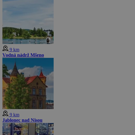
9 km
Vodná nádrž Mšeno
9 km
Jablonec nad Nisou