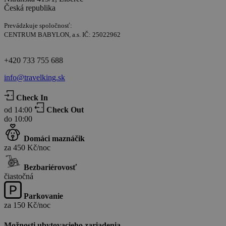
Česká republika
Prevádzkuje spoločnosť:
CENTRUM BABYLON, a.s. IČ: 25022962
+420 733 755 688
info@travelking.sk
Check In
od 14:00
Check Out
do 10:00
Domáci maznáčik
za 450 Kč/noc
Bezbariérovosť
čiastočná
Parkovanie
za 150 Kč/noc
Možnosti ubytovacieho zariadenia