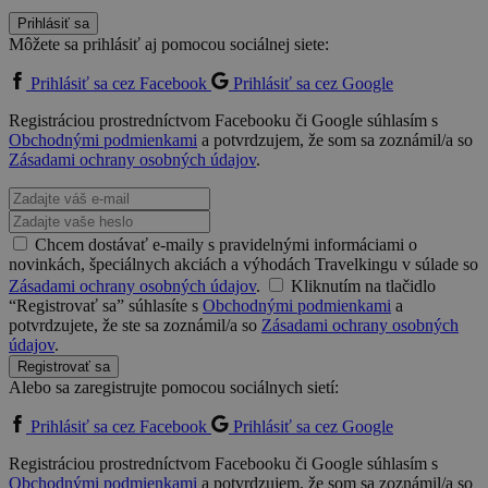
Prihlásiť sa
Môžete sa prihlásiť aj pomocou sociálnej siete:
Prihlásiť sa cez Facebook
Prihlásiť sa cez Google
Registráciou prostredníctvom Facebooku či Google súhlasím s
Obchodnými podmienkami
a potvrdzujem, že som sa zoznámil/a so
Zásadami ochrany osobných údajov
.
Chcem dostávať e-maily s pravidelnými informáciami o
novinkách, špeciálnych akciách a výhodách Travelkingu v súlade so
Zásadami ochrany osobných údajov
.
Kliknutím na tlačidlo
“Registrovať sa” súhlasíte s
Obchodnými podmienkami
a
potvrdzujete, že ste sa zoznámil/a so
Zásadami ochrany osobných
údajov
.
Registrovať sa
Alebo sa zaregistrujte pomocou sociálnych sietí:
Prihlásiť sa cez Facebook
Prihlásiť sa cez Google
Registráciou prostredníctvom Facebooku či Google súhlasím s
Obchodnými podmienkami
a potvrdzujem, že som sa zoznámil/a so