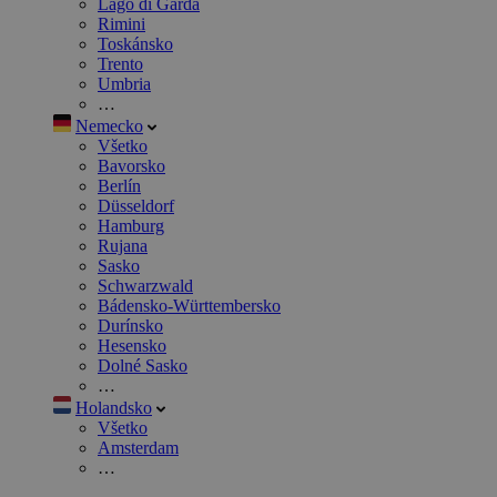
Lago di Garda
Rimini
Toskánsko
Trento
Umbria
…
Nemecko
Všetko
Bavorsko
Berlín
Düsseldorf
Hamburg
Rujana
Sasko
Schwarzwald
Bádensko-Württembersko
Durínsko
Hesensko
Dolné Sasko
…
Holandsko
Všetko
Amsterdam
…