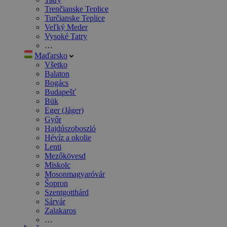
Trenčianske Teplice
Turčianske Teplice
Veľký Meder
Vysoké Tatry
…
Maďarsko
Všetko
Balaton
Bogács
Budapešť
Bük
Eger (Jáger)
Győr
Hajdúszoboszló
Hévíz a okolie
Lenti
Mezőkövesd
Miskolc
Mosonmagyaróvár
Šopron
Szentgotthárd
Sárvár
Zalakaros
…