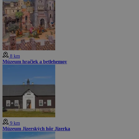
8 km
Múzeum hračiek a betlehemov
9 km
Múzeum Jizerských hôr Jizerka