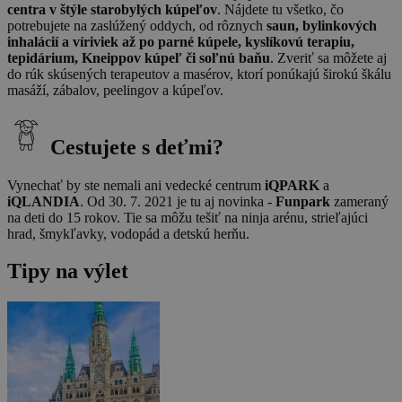
centra v štýle starobylých kúpeľov
. Nájdete tu všetko, čo
potrebujete na zaslúžený oddych, od rôznych
saun, bylinkových
inhalácií a víriviek až po parné kúpele, kyslíkovú terapiu,
tepidárium, Kneippov kúpeľ či soľnú baňu
. Zveriť sa môžete aj
do rúk skúsených terapeutov a masérov, ktorí ponúkajú širokú škálu
masáží, zábalov, peelingov a kúpeľov.
Cestujete s deťmi?
Vynechať by ste nemali ani vedecké centrum
iQPARK
a
iQLANDIA
. Od 30. 7. 2021 je tu aj novinka -
Funpark
zameraný
na deti do 15 rokov. Tie sa môžu tešiť na ninja arénu, strieľajúci
hrad, šmykľavky, vodopád a detskú herňu.
Tipy na výlet