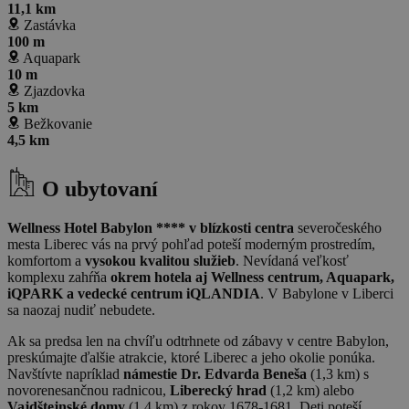
11,1 km
Zastávka
100 m
Aquapark
10 m
Zjazdovka
5 km
Bežkovanie
4,5 km
O ubytovaní
Wellness Hotel Babylon **** v blízkosti centra
severočeského
mesta Liberec vás na prvý pohľad poteší moderným prostredím,
komfortom a
vysokou kvalitou služieb
. Nevídaná veľkosť
komplexu zahŕňa
okrem hotela aj Wellness centrum, Aquapark,
iQPARK a vedecké centrum iQLANDIA
. V Babylone v Liberci
sa naozaj nudiť nebudete.
Ak sa predsa len na chvíľu odtrhnete od zábavy v centre Babylon,
preskúmajte ďalšie atrakcie, ktoré Liberec a jeho okolie ponúka.
Navštívte napríklad
námestie Dr. Edvarda Beneša
(1,3 km) s
novorenesančnou radnicou,
Liberecký hrad
(1,2 km) alebo
Vajdštejnské domy
(1,4 km) z rokov 1678-1681. Deti poteší