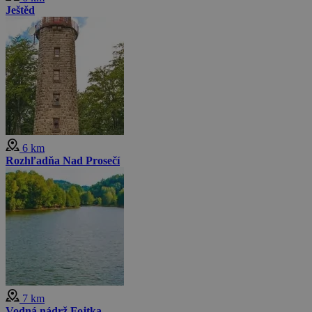
Ještěd
6 km
Rozhľadňa Nad Prosečí
7 km
Vodná nádrž Fojtka