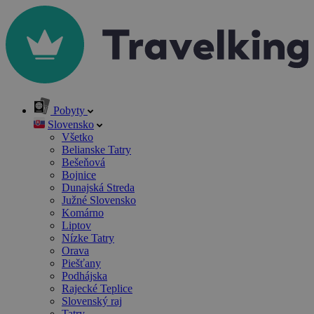
Pobyty
Slovensko
Všetko
Belianske Tatry
Bešeňová
Bojnice
Dunajská Streda
Južné Slovensko
Komárno
Liptov
Nízke Tatry
Orava
Piešťany
Podhájska
Rajecké Teplice
Slovenský raj
Tatry