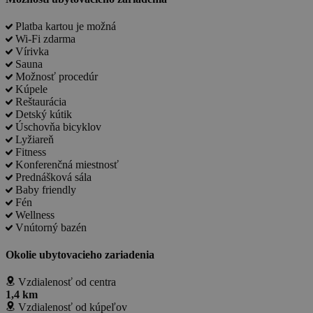
Platba kartou je možná
Wi-Fi zdarma
Vírivka
Sauna
Možnosť procedúr
Kúpele
Reštaurácia
Detský kútik
Úschovňa bicyklov
Lyžiareň
Fitness
Konferenčná miestnosť
Prednášková sála
Baby friendly
Fén
Wellness
Vnútorný bazén
Okolie ubytovacieho zariadenia
Vzdialenosť od centra
1,4 km
Vzdialenosť od kúpeľov