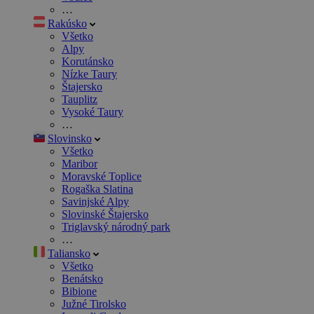
…
Rakúsko
Všetko
Alpy
Korutánsko
Nízke Taury
Štajersko
Tauplitz
Vysoké Taury
…
Slovinsko
Všetko
Maribor
Moravské Toplice
Rogaška Slatina
Savinjské Alpy
Slovinské Štajersko
Triglavský národný park
…
Taliansko
Všetko
Benátsko
Bibione
Južné Tirolsko