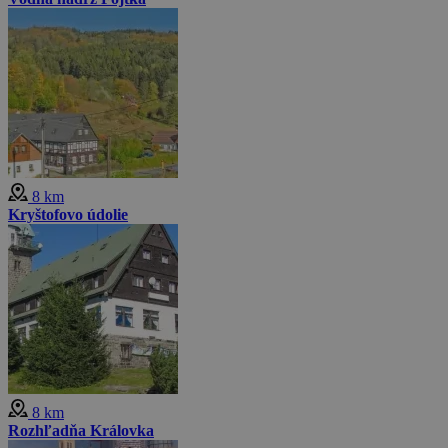
8 km
Kryštofovo údolie
8 km
Rozhľadňa Královka