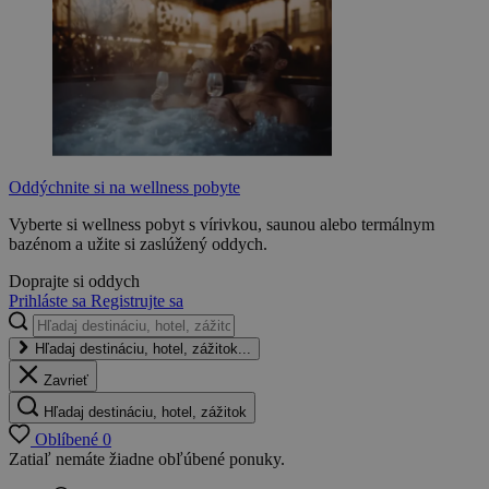
Oddýchnite si na wellness pobyte
Vyberte si wellness pobyt s vírivkou, saunou alebo termálnym
bazénom a užite si zaslúžený oddych.
Doprajte si oddych
Prihláste sa
Registrujte sa
Hľadaj destináciu, hotel, zážitok...
Zavrieť
Hľadaj destináciu, hotel, zážitok
Oblíbené
0
Zatiaľ nemáte žiadne obľúbené ponuky.