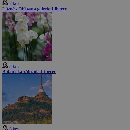
2 km
Lázně - Oblastná galeria Liberec
3 km
Botanická záhrada Liberec
6 km