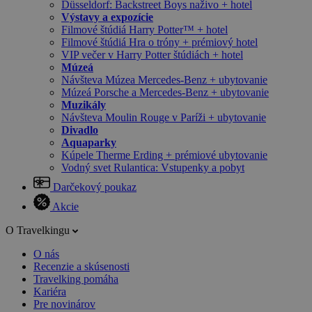
Düsseldorf: Backstreet Boys naživo + hotel
Výstavy a expozície
Filmové štúdiá Harry Potter™ + hotel
Filmové štúdiá Hra o tróny + prémiový hotel
VIP večer v Harry Potter štúdiách + hotel
Múzeá
Návšteva Múzea Mercedes-Benz + ubytovanie
Múzeá Porsche a Mercedes-Benz + ubytovanie
Muzikály
Návšteva Moulin Rouge v Paríži + ubytovanie
Divadlo
Aquaparky
Kúpele Therme Erding + prémiové ubytovanie
Vodný svet Rulantica: Vstupenky a pobyt
Darčekový poukaz
Akcie
O Travelkingu
O nás
Recenzie a skúsenosti
Travelking pomáha
Kariéra
Pre novinárov