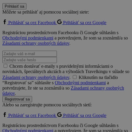
Prihlásiť sa
Môžete sa prihlásiť aj pomocou sociálnej siete:
Prihlásiť sa cez Facebook
Prihlásiť sa cez Google
Registráciou prostredníctvom Facebooku či Google súhlasím s
Obchodnými podmienkami
a potvrdzujem, že som sa zoznámil/a so
Zásadami ochrany osobných údajov
.
Chcem dostávať e-maily s pravidelnými informáciami o
novinkách, špeciálnych akciách a výhodách Travelkingu v súlade so
Zásadami ochrany osobných údajov
.
Kliknutím na tlačidlo
“Registrovať sa” súhlasíte s
Obchodnými podmienkami
a
potvrdzujete, že ste sa zoznámil/a so
Zásadami ochrany osobných
údajov
.
Registrovať sa
Alebo sa zaregistrujte pomocou sociálnych sietí:
Prihlásiť sa cez Facebook
Prihlásiť sa cez Google
Registráciou prostredníctvom Facebooku či Google súhlasím s
Obchodnými podmienkami
a potvrdzujem, že som sa zoznámil/a so