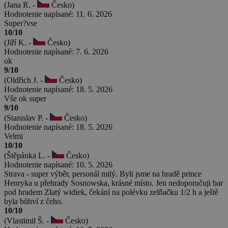
(Jana R. -
Česko)
Hodnotenie napísané: 11. 6. 2026
Super?vse
10/10
(Jiří K. -
Česko)
Hodnotenie napísané: 7. 6. 2026
ok
9/10
(Oldřich J. -
Česko)
Hodnotenie napísané: 18. 5. 2026
Vše ok super
9/10
(Stanislav P. -
Česko)
Hodnotenie napísané: 18. 5. 2026
Velmi
10/10
(Štěpánka L. -
Česko)
Hodnotenie napísané: 10. 5. 2026
Strava - super výběr, personál milý. Byli jsme na hradě prince
Henryka u přehrady Sosnowska, krásné místo. Jen nedoporučuji bar
pod hradem Zlatý widiek, čekání na polévku zelňačku 1/2 h a ještě
byla bůhví z čeho.
10/10
(Vlastimil Š. -
Česko)