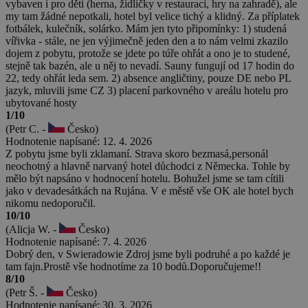
vybaven i pro děti (herna, židličky v restauraci, hry na zahradě), ale
my tam žádné nepotkali, hotel byl velice tichý a klidný. Za příplatek
fotbálek, kulečník, solárko. Mám jen tyto připomínky: 1) studená
vířivka - stále, ne jen výjimečně jeden den a to nám velmi zkazilo
dojem z pobytu, protože se jdete po túře ohřát a ono je to studené,
stejně tak bazén, ale u něj to nevadí. Sauny fungují od 17 hodin do
22, tedy ohřát leda sem. 2) absence angličtiny, pouze DE nebo PL
jazyk, mluvili jsme CZ 3) placení parkovného v areálu hotelu pro
ubytované hosty
1/10
(Petr C. -
Česko)
Hodnotenie napísané: 12. 4. 2026
Z pobytu jsme byli zklamaní. Strava skoro bezmasá,personál
neochotný a hlavně narvaný hotel důchodci z Německa. Tohle by
mělo být napsáno v hodnocení hotelu. Bohužel jsme se tam cítili
jako v devadesátkách na Rujána. V e městě vše OK ale hotel bych
nikomu nedoporučil.
10/10
(Alicja W. -
Česko)
Hodnotenie napísané: 7. 4. 2026
Dobrý den, v Swieradowie Zdroj jsme byli podruhé a po každé je
tam fajn.Prostě vše hodnotíme za 10 bodů.Doporučujeme!!
8/10
(Petr Š. -
Česko)
Hodnotenie napísané: 30. 3. 2026