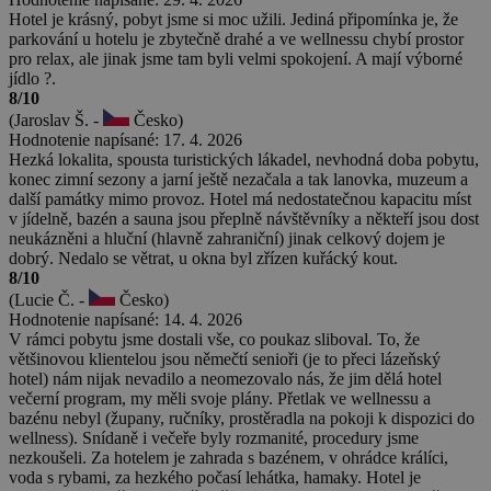
Hotel je krásný, pobyt jsme si moc užili. Jediná připomínka je, že
parkování u hotelu je zbytečně drahé a ve wellnessu chybí prostor
pro relax, ale jinak jsme tam byli velmi spokojení. A mají výborné
jídlo ?.
8/10
(Jaroslav Š. -
Česko)
Hodnotenie napísané: 17. 4. 2026
Hezká lokalita, spousta turistických lákadel, nevhodná doba pobytu,
konec zimní sezony a jarní ještě nezačala a tak lanovka, muzeum a
další památky mimo provoz. Hotel má nedostatečnou kapacitu míst
v jídelně, bazén a sauna jsou přeplně návštěvníky a někteří jsou dost
neukázněni a hluční (hlavně zahraniční) jinak celkový dojem je
dobrý. Nedalo se větrat, u okna byl zřízen kuřácký kout.
8/10
(Lucie Č. -
Česko)
Hodnotenie napísané: 14. 4. 2026
V rámci pobytu jsme dostali vše, co poukaz sliboval. To, že
většinovou klientelou jsou němečtí senioři (je to přeci lázeňský
hotel) nám nijak nevadilo a neomezovalo nás, že jim dělá hotel
večerní program, my měli svoje plány. Přetlak ve wellnessu a
bazénu nebyl (župany, ručníky, prostěradla na pokoji k dispozici do
wellness). Snídaně i večeře byly rozmanité, procedury jsme
nezkoušeli. Za hotelem je zahrada s bazénem, v ohrádce králíci,
voda s rybami, za hezkého počasí lehátka, hamaky. Hotel je