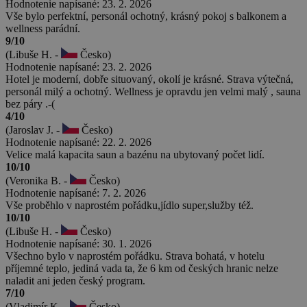
Hodnotenie napísané: 23. 2. 2026
Vše bylo perfektní, personál ochotný, krásný pokoj s balkonem a
wellness parádní.
9/10
(Libuše H. -
Česko)
Hodnotenie napísané: 23. 2. 2026
Hotel je moderní, dobře situovaný, okolí je krásné. Strava výtečná,
personál milý a ochotný. Wellness je opravdu jen velmi malý , sauna
bez páry .-(
4/10
(Jaroslav J. -
Česko)
Hodnotenie napísané: 22. 2. 2026
Velice malá kapacita saun a bazénu na ubytovaný počet lidí.
10/10
(Veronika B. -
Česko)
Hodnotenie napísané: 7. 2. 2026
Vše proběhlo v naprostém pořádku,jídlo super,služby též.
10/10
(Libuše H. -
Česko)
Hodnotenie napísané: 30. 1. 2026
Všechno bylo v naprostém pořádku. Strava bohatá, v hotelu
příjemné teplo, jediná vada ta, že 6 km od českých hranic nelze
naladit ani jeden český program.
7/10
(Vladimír K. -
Česko)