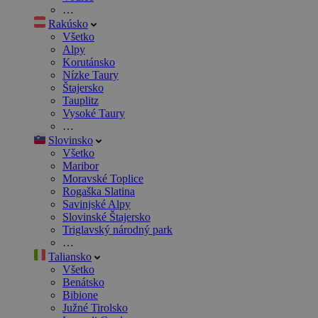
…
Rakúsko
Všetko
Alpy
Korutánsko
Nízke Taury
Štajersko
Tauplitz
Vysoké Taury
…
Slovinsko
Všetko
Maribor
Moravské Toplice
Rogaška Slatina
Savinjské Alpy
Slovinské Štajersko
Triglavský národný park
…
Taliansko
Všetko
Benátsko
Bibione
Južné Tirolsko