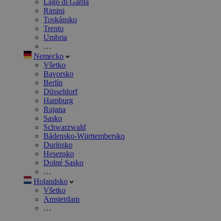
Lago di Garda
Rimini
Toskánsko
Trento
Umbria
…
Nemecko
Všetko
Bavorsko
Berlín
Düsseldorf
Hamburg
Rujana
Sasko
Schwarzwald
Bádensko-Württembersko
Durínsko
Hesensko
Dolné Sasko
…
Holandsko
Všetko
Amsterdam
…