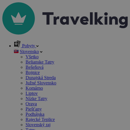
Pobyty
Slovensko
Všetko
Belianske Tatry
Bešeňová
Bojnice
Dunajská Streda
Južné Slovensko
Komárno
Liptov
Nízke Tatry
Orava
Piešťany
Podhájska
Rajecké Teplice
Slovenský raj
Tatry