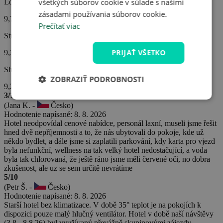
všetkých súborov cookie v súlade s našimi
Lokalita hotela
zásadami používania súborov cookie.
9,7
Prečítať viac
Strava
PRIJAŤ VŠETKO
9,3
Služby hotela
ZOBRAZIŤ PODROBNOSTI
9,2
3/10
(Jana K. -
Česko)
Hodnotenie napísané: 8. 8. 2026
Hotel neodpovídal cenové nabídce, personál laxní, museli jsme řešit
hned dvě nepříjemnosti a to, že nás ubytovali do pokoje, kde už
někdo bydlet, a dále jsme si zaplatili parkování, kdy karta pro vjezd
byla nefunkční, wellness na tak velký hotel nedostačující, a voda
byla tak chlorovaná, že ještě ráno jsme měli červené oči, no dobra
zkušenost, ale uz se sem určitě nevrátíme
5/10
(Petr Š. -
Česko)
Hodnotenie napísané: 8. 8. 2026
Starší hotel bez klimatizace. V době 35° teplot je na pokojích k
dispozici pouze malý hlučný ventilátor. Hotel v době naší návštěvy
(3.8.- 8.8.26) byl využívaný převážně skupinovými zájezdy