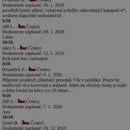
Hodnotenie napísané: 26. 1. 2026
prostředí hotelu pěkné, vybavení a služby odpovídající kategorii 4*,
wellness kapacitně nedostatečné .
9/10
(Jiří L. -
Česko)
Hodnotenie napísané: 18. 1. 2026
Libilo
10/10
(alex S. -
Česko)
Hodnotenie napísané: 12. 1. 2026
Byli jsme moc spokojeni.
8/10
(František P. -
Česko)
Hodnotenie napísané: 9. 1. 2026
Příjemné prostředí, přátelský personál. Vše v pořádku. Pouze by
mohlo být více kavovarů u snídaně. Jeden na všechny hosty je málo
a doba čekání na kávu cca 10 minut ...
9/10
(Jiří S. -
Česko)
Hodnotenie napísané: 7. 1. 2026
Ano
10/10
(Josef B. -
Česko)
Hodnotenie napísané: 20. 12. 2025