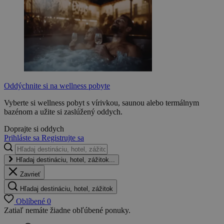
Oddýchnite si na wellness pobyte
Vyberte si wellness pobyt s vírivkou, saunou alebo termálnym
bazénom a užite si zaslúžený oddych.
Doprajte si oddych
Prihláste sa
Registrujte sa
Hľadaj destináciu, hotel, zážitok...
Zavrieť
Hľadaj destináciu, hotel, zážitok
Oblíbené
0
Zatiaľ nemáte žiadne obľúbené ponuky.