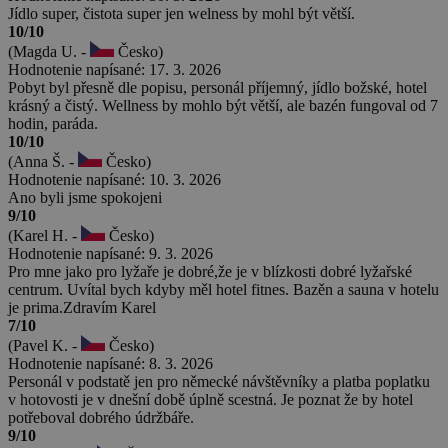
Jídlo super, čistota super jen welness by mohl být větší.
10/10
(Magda U. -
Česko)
Hodnotenie napísané: 17. 3. 2026
Pobyt byl přesně dle popisu, personál příjemný, jídlo božské, hotel
krásný a čistý. Wellness by mohlo být větší, ale bazén fungoval od 7
hodin, paráda.
10/10
(Anna Š. -
Česko)
Hodnotenie napísané: 10. 3. 2026
Ano byli jsme spokojeni
9/10
(Karel H. -
Česko)
Hodnotenie napísané: 9. 3. 2026
Pro mne jako pro lyžaře je dobré,že je v blízkosti dobré lyžařské
centrum. Uvítal bych kdyby měl hotel fitnes. Bazěn a sauna v hotelu
je prima.Zdravím Karel
7/10
(Pavel K. -
Česko)
Hodnotenie napísané: 8. 3. 2026
Personál v podstatě jen pro německé návštěvníky a platba poplatku
v hotovosti je v dnešní době úplně scestná. Je poznat že by hotel
potřeboval dobrého údržbáře.
9/10