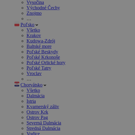
Vysočina
Východné Čechy
Znojmo
…
Poľsko
Všetko
Krakov
Kudowa-Zdrój
Baltské more
Poľské Beskydy
Poľské Krkonoše
Poľské Orlické hory
Poľské Tatry
Vroclav
…
Chorvátsko
Všetko
Dalmácia
Istria
Kvarnerský záliv
Ostrov Krk
Ostrov Pag
Severná Dalmácia
Stredná Dalmácia
Vodice