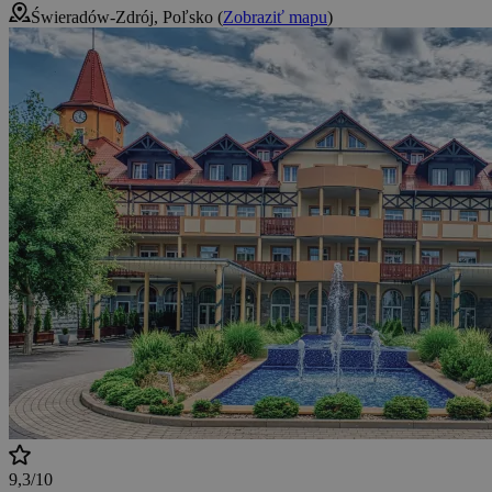
Świeradów-Zdrój, Poľsko (
Zobraziť mapu
)
9,3/10