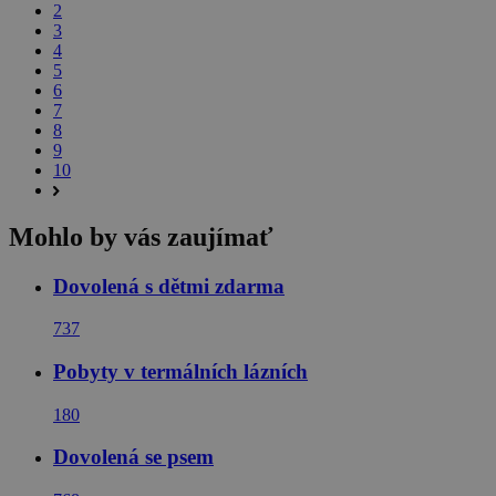
2
3
4
5
6
7
8
9
10
Mohlo by vás zaujímať
Dovolená s dětmi zdarma
737
Pobyty v termálních lázních
180
Dovolená se psem