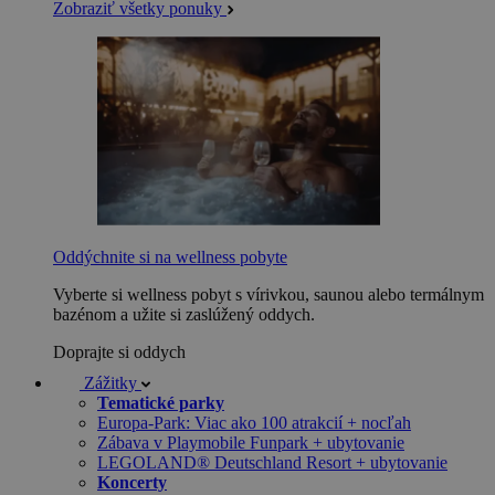
Zobraziť všetky ponuky
Oddýchnite si na wellness pobyte
Vyberte si wellness pobyt s vírivkou, saunou alebo termálnym
bazénom a užite si zaslúžený oddych.
Doprajte si oddych
Zážitky
Tematické parky
Europa-Park: Viac ako 100 atrakcií + nocľah
Zábava v Playmobile Funpark + ubytovanie
LEGOLAND® Deutschland Resort + ubytovanie
Koncerty