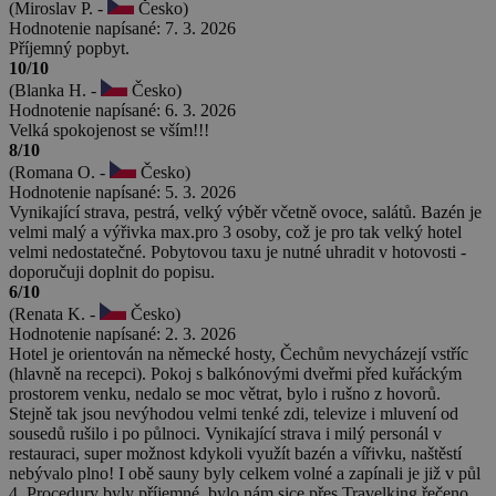
(Miroslav P. -
Česko)
Hodnotenie napísané: 7. 3. 2026
Příjemný popbyt.
10/10
(Blanka H. -
Česko)
Hodnotenie napísané: 6. 3. 2026
Velká spokojenost se vším!!!
8/10
(Romana O. -
Česko)
Hodnotenie napísané: 5. 3. 2026
Vynikající strava, pestrá, velký výběr včetně ovoce, salátů. Bazén je
velmi malý a výřivka max.pro 3 osoby, což je pro tak velký hotel
velmi nedostatečné. Pobytovou taxu je nutné uhradit v hotovosti -
doporučuji doplnit do popisu.
6/10
(Renata K. -
Česko)
Hodnotenie napísané: 2. 3. 2026
Hotel je orientován na německé hosty, Čechům nevycházejí vstříc
(hlavně na recepci). Pokoj s balkónovými dveřmi před kuřáckým
prostorem venku, nedalo se moc větrat, bylo i rušno z hovorů.
Stejně tak jsou nevýhodou velmi tenké zdi, televize i mluvení od
sousedů rušilo i po půlnoci. Vynikající strava i milý personál v
restauraci, super možnost kdykoli využít bazén a vířivku, naštěstí
nebývalo plno! I obě sauny byly celkem volné a zapínali je již v půl
4. Procedury byly příjemné, bylo nám sice přes Travelking řečeno,