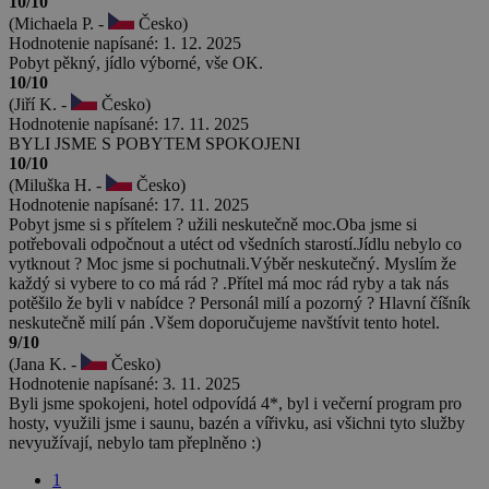
10/10
(Michaela P. -
Česko)
Hodnotenie napísané: 1. 12. 2025
Pobyt pěkný, jídlo výborné, vše OK.
10/10
(Jiří K. -
Česko)
Hodnotenie napísané: 17. 11. 2025
BYLI JSME S POBYTEM SPOKOJENI
10/10
(Miluška H. -
Česko)
Hodnotenie napísané: 17. 11. 2025
Pobyt jsme si s přítelem ? užili neskutečně moc.Oba jsme si
potřebovali odpočnout a utéct od všedních starostí.Jídlu nebylo co
vytknout ? Moc jsme si pochutnali.Výběr neskutečný. Myslím že
každý si vybere to co má rád ? .Přítel má moc rád ryby a tak nás
potěšilo že byli v nabídce ? Personál milí a pozorný ? Hlavní číšník
neskutečně milí pán .Všem doporučujeme navštívit tento hotel.
9/10
(Jana K. -
Česko)
Hodnotenie napísané: 3. 11. 2025
Byli jsme spokojeni, hotel odpovídá 4*, byl i večerní program pro
hosty, využili jsme i saunu, bazén a vířivku, asi všichni tyto služby
nevyužívají, nebylo tam přeplněno :)
1