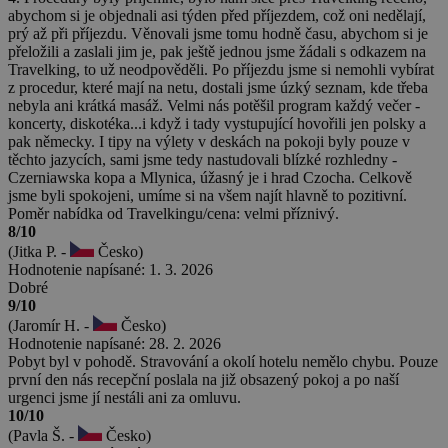
abychom si je objednali asi týden před příjezdem, což oni nedělají,
prý až při příjezdu. Věnovali jsme tomu hodně času, abychom si je
přeložili a zaslali jim je, pak ještě jednou jsme žádali s odkazem na
Travelking, to už neodpověděli. Po příjezdu jsme si nemohli vybírat
z procedur, které mají na netu, dostali jsme úzký seznam, kde třeba
nebyla ani krátká masáž. Velmi nás potěšil program každý večer -
koncerty, diskotéka...i když i tady vystupující hovořili jen polsky a
pak německy. I tipy na výlety v deskách na pokoji byly pouze v
těchto jazycích, sami jsme tedy nastudovali blízké rozhledny -
Czerniawska kopa a Mlynica, úžasný je i hrad Czocha. Celkově
jsme byli spokojeni, umíme si na všem najít hlavně to pozitivní.
Poměr nabídka od Travelkingu/cena: velmi příznivý.
8/10
(Jitka P. -
Česko)
Hodnotenie napísané: 1. 3. 2026
Dobré
9/10
(Jaromír H. -
Česko)
Hodnotenie napísané: 28. 2. 2026
Pobyt byl v pohodě. Stravování a okolí hotelu nemělo chybu. Pouze
první den nás recepční poslala na již obsazený pokoj a po naší
urgenci jsme jí nestáli ani za omluvu.
10/10
(Pavla Š. -
Česko)