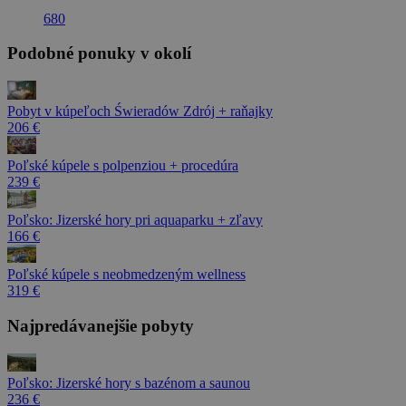
680
Podobné ponuky v okolí
Pobyt v kúpeľoch Świeradów Zdrój + raňajky
206 €
Poľské kúpele s polpenziou + procedúra
239 €
Poľsko: Jizerské hory pri aquaparku + zľavy
166 €
Poľské kúpele s neobmedzeným wellness
319 €
Najpredávanejšie pobyty
Poľsko: Jizerské hory s bazénom a saunou
236 €