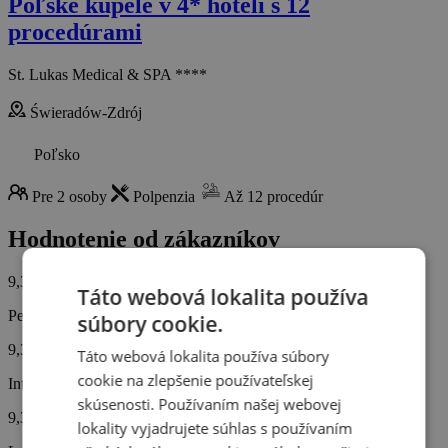
Poľské kúpele v 4* hoteli s 12
procedúrami
St. Lukas Medical & SPA ****
Świeradów-Zdrój
Poľsko
Pre 2 osoby
Polpenzia
Až 12 procedúr
Hodnotenie od zákazníkov
9,3/10
Táto webová lokalita používa
Personál
súbory cookie.
9,3
Táto webová lokalita používa súbory
cookie na zlepšenie používateľskej
Interiér hotela
skúsenosti. Používaním našej webovej
9,3
lokality vyjadrujete súhlas s používaním