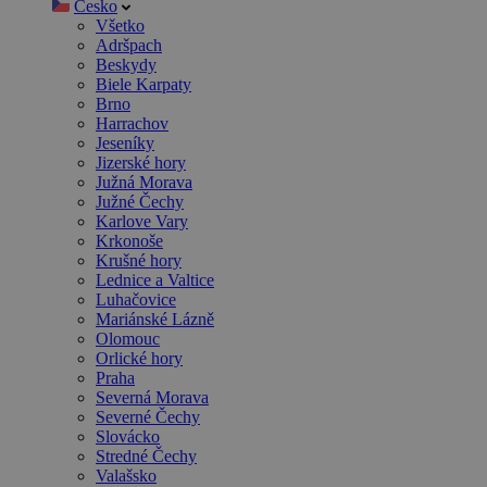
Česko
Všetko
Adršpach
Beskydy
Biele Karpaty
Brno
Harrachov
Jeseníky
Jizerské hory
Južná Morava
Južné Čechy
Karlove Vary
Krkonoše
Krušné hory
Lednice a Valtice
Luhačovice
Mariánské Lázně
Olomouc
Orlické hory
Praha
Severná Morava
Severné Čechy
Slovácko
Stredné Čechy
Valašsko