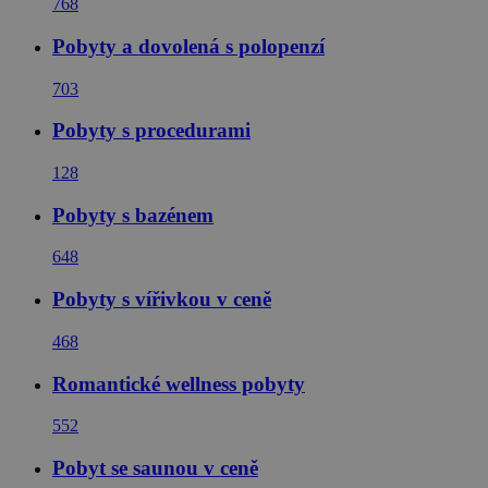
768
Pobyty a dovolená s polopenzí
703
Pobyty s procedurami
128
Pobyty s bazénem
648
Pobyty s vířivkou v ceně
468
Romantické wellness pobyty
552
Pobyt se saunou v ceně