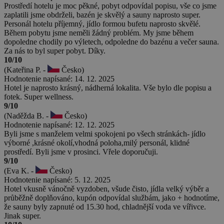
Prostředí hotelu je moc pěkné, pobyt odpovídal popisu, vše co jsme
zaplatili jsme obdrželi, bazén je skvělý a sauny naprosto super.
Personál hotelu příjemný, jídlo formou bufetu naprosto skvělé.
Během pobytu jsme neměli žádný problém. My jsme během
dopoledne chodily po výletech, odpoledne do bazénu a večer sauna.
Za nás to byl super pobyt. Díky.
10/10
(Kateřina P. -
Česko)
Hodnotenie napísané: 14. 12. 2025
Hotel je naprosto krásný, nádherná lokalita. Vše bylo dle popisu a
fotek. Super wellness.
9/10
(Naděžda B. -
Česko)
Hodnotenie napísané: 12. 12. 2025
Byli jsme s manželem velmi spokojeni po všech stránkách- jídlo
výborné ,krásné okolí,vhodná poloha,milý personál, klidné
prostředí. Byli jsme v prosinci. Vřele doporučuji.
9/10
(Eva K. -
Česko)
Hodnotenie napísané: 5. 12. 2025
Hotel vkusně vánočně vyzdoben, všude čisto, jídla velký výběr a
průběžně doplňováno, kupón odpovídal službám, jako + hodnotíme,
že sauny byly zapnuté od 15.30 hod, chladnější voda ve vířivce.
Jinak super.