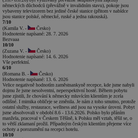
německých důchodců (převážně v invalidním stavu), pokoje jsou
vybaveny televizorem bez jediné české stanice (přitom v nabídce
jsou stanice polské, německé, ruské a jedna rakouská).
7/10
(Kamila V. -
Česko)
Hodnotenie napísané: 28. 7. 2026
Bezvaaa
10/10
(Zuzana V. -
Česko)
Hodnotenie napísané: 14. 6. 2026
Vše perfektní.
6/10
(Romana B. -
Česko)
Hodnotenie napísané: 13. 6. 2026
Velice negativně hodnotím zaměstnankyně recepce, kde jsme nabyli
dojmu že jsme nesolventni, neperspektivní hosté. Během pobytu
jsme zjistili, že chování k německy mluvícím klientům je zcela
odlišné. I mimika obličeje se změnila. Je nám z toho smutno, protože
ostatní služby, restaurace, wellness atd jsou na vysoke úrovni. Pobyt
jsme absolvovali v období 8.6 - 13.6.2026. Polsko bylo přáním
manžela, pracoval v Českem Těšíně, k Polsku měl vztah, těšil se, o
to větší zklamaní prožil. Případným českým klientům přejeme více
ochoty a porozumění na recepci hotelu.
10/10