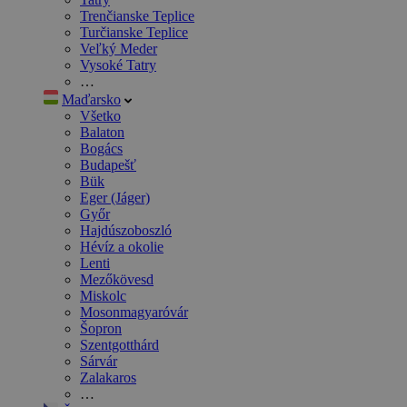
Trenčianske Teplice
Turčianske Teplice
Veľký Meder
Vysoké Tatry
…
Maďarsko
Všetko
Balaton
Bogács
Budapešť
Bük
Eger (Jáger)
Győr
Hajdúszoboszló
Hévíz a okolie
Lenti
Mezőkövesd
Miskolc
Mosonmagyaróvár
Šopron
Szentgotthárd
Sárvár
Zalakaros
…