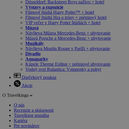
Düsseldorf: Backstreet Boys naživo + hotel
Výstavy a expozície
Filmové štúdiá Harry Potter™ + hotel
Filmové štúdiá Hra o tróny + prémiový hotel
VIP večer v Harry Potter štúdiách + hotel
Múzeá
Návšteva Múzea Mercedes-Benz + ubytovanie
Múzeá Porsche a Mercedes-Benz + ubytovanie
Muzikály
Návšteva Moulin Rouge v Paríži + ubytovanie
Divadlo
Aquaparky
Kúpele Therme Erding + prémiové ubytovanie
Vodný svet Rulantica: Vstupenky a pobyt
Darčekový poukaz
Akcie
O Travelkingu
O nás
Recenzie a skúsenosti
Travelking pomáha
Kariéra
Pre novinárov