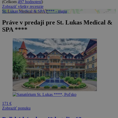
(Celkom
497 hodnotení
)
Zobraziť všetky recenzie
St. Lukas Medical & SPA **** - mapa
Práve v predaji pre St. Lukas Medical &
SPA ****
171 €
Zobraziť ponuku