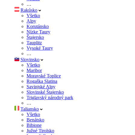
…
Rakúsko
Všetko
Alpy
Korutánsko
Nízke Taury
Štajersko
Tauplitz
Vysoké Taury
…
Slovinsko
Všetko
Maribor
Moravské Toplice
Rogaška Slatina
Savinjské Alpy
Slovinské Štajersko
Triglavský národný park
…
Taliansko
Všetko
Benátsko
Bibione
Južné Tirolsko