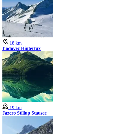
18 km
Ľadovec Hintertux
19 km
Jazero Stillup Stausee