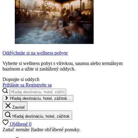
Oddýchnite si na wellness pobyte
Vyberte si wellness pobyt s vírivkou, saunou alebo termálnym
bazénom a užite si zaslúžený oddych.
Doprajte si oddych
Prihláste sa
Registrujte sa
Hľadaj destináciu, hotel, zážitok...
Zavrieť
Hľadaj destináciu, hotel, zážitok
Oblíbené
0
Zatiaľ nemáte žiadne obľúbené ponuky.