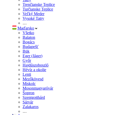
Trenčianske Teplice
Turčianske Teplice
Veľký Meder
Vysoké Tatry
…
Maďarsko
Všetko
Balaton
Bogács
Budapešť
Bük
Eger (Jáger)
Győr
Hajdúszoboszló
Hévíz a okolie
Lenti
Mezőkövesd
Miskolc
Mosonmagyaróvár
Šopron
Szentgotthárd
Sárvár
Zalakaros
…