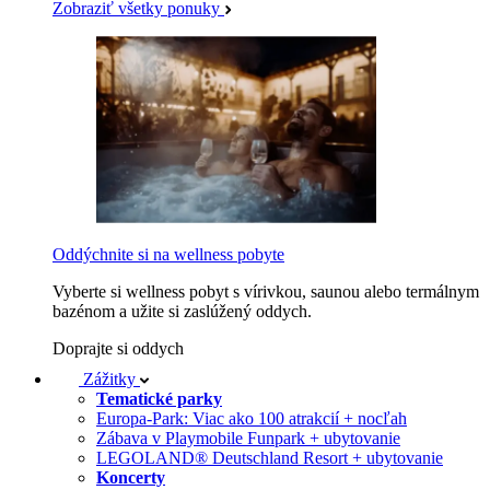
Zobraziť všetky ponuky
Oddýchnite si na wellness pobyte
Vyberte si wellness pobyt s vírivkou, saunou alebo termálnym
bazénom a užite si zaslúžený oddych.
Doprajte si oddych
Zážitky
Tematické parky
Europa-Park: Viac ako 100 atrakcií + nocľah
Zábava v Playmobile Funpark + ubytovanie
LEGOLAND® Deutschland Resort + ubytovanie
Koncerty