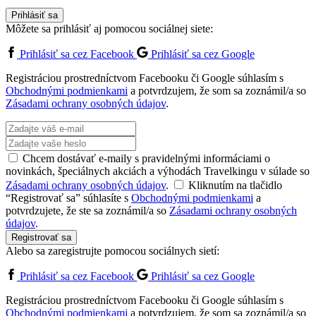
Prihlásiť sa
Môžete sa prihlásiť aj pomocou sociálnej siete:
Prihlásiť sa cez Facebook
Prihlásiť sa cez Google
Registráciou prostredníctvom Facebooku či Google súhlasím s
Obchodnými podmienkami
a potvrdzujem, že som sa zoznámil/a so
Zásadami ochrany osobných údajov
.
Chcem dostávať e-maily s pravidelnými informáciami o
novinkách, špeciálnych akciách a výhodách Travelkingu v súlade so
Zásadami ochrany osobných údajov
.
Kliknutím na tlačidlo
“Registrovať sa” súhlasíte s
Obchodnými podmienkami
a
potvrdzujete, že ste sa zoznámil/a so
Zásadami ochrany osobných
údajov
.
Registrovať sa
Alebo sa zaregistrujte pomocou sociálnych sietí:
Prihlásiť sa cez Facebook
Prihlásiť sa cez Google
Registráciou prostredníctvom Facebooku či Google súhlasím s
Obchodnými podmienkami
a potvrdzujem, že som sa zoznámil/a so