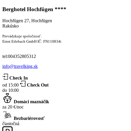
Berghotel Hochfügen ****
Hochfügen 27, Hochfügen
Rakúsko
Prevádzkuje spoločnosť:
Ernst Erlebach GmbH IČ: FN110834t
tel:004352805312
info@travelking.sk
Check In
od 15:00
Check Out
do 10:00
Domáci maznáčik
za 20 €/noc
Bezbariérovosť
čiastočná