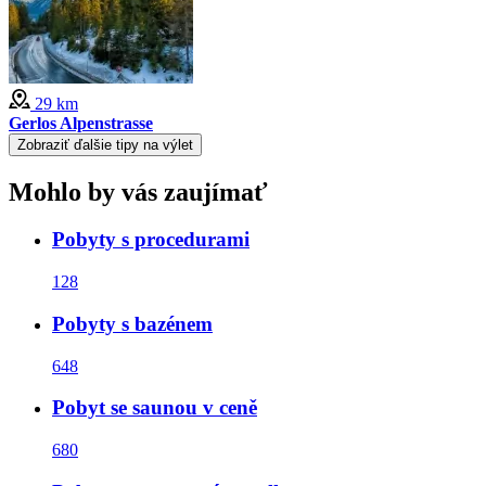
29 km
Gerlos Alpenstrasse
Zobraziť ďalšie tipy na výlet
Mohlo by vás zaujímať
Pobyty s procedurami
128
Pobyty s bazénem
648
Pobyt se saunou v ceně
680