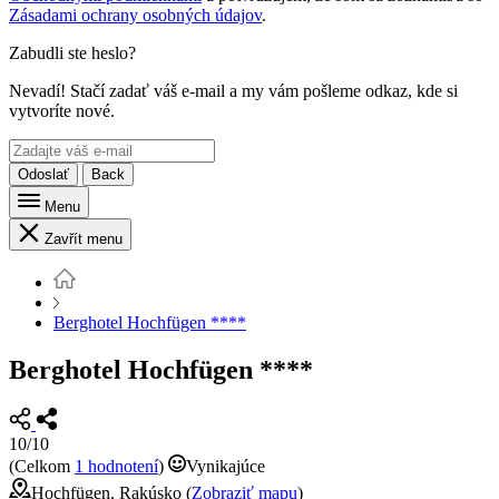
Zásadami ochrany osobných údajov
.
Zabudli ste heslo?
Nevadí! Stačí zadať váš e-mail a my vám pošleme odkaz, kde si
vytvoríte nové.
Odoslať
Back
Menu
Zavřít menu
Berghotel Hochfügen ****
Berghotel Hochfügen ****
10/10
(Celkom
1 hodnotení
)
Vynikajúce
Hochfügen, Rakúsko (
Zobraziť mapu
)