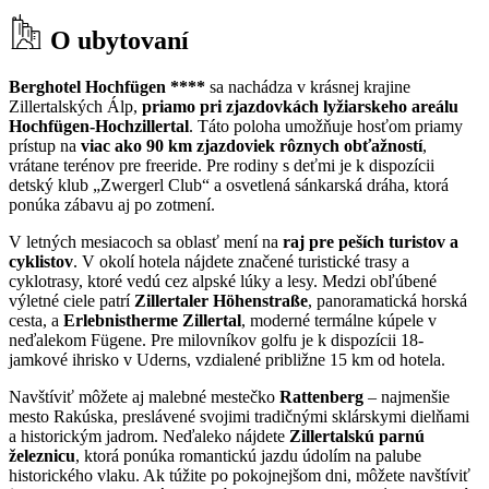
O ubytovaní
Berghotel Hochfügen ****
sa nachádza v krásnej krajine
Zillertalských Álp,
priamo pri zjazdovkách lyžiarskeho areálu
Hochfügen-Hochzillertal
. Táto poloha umožňuje hosťom priamy
prístup na
viac ako 90 km zjazdoviek rôznych obťažností
,
vrátane terénov pre freeride. Pre rodiny s deťmi je k dispozícii
detský klub „Zwergerl Club“ a osvetlená sánkarská dráha, ktorá
ponúka zábavu aj po zotmení.
V letných mesiacoch sa oblasť mení na
raj pre peších turistov a
cyklistov
. V okolí hotela nájdete značené turistické trasy a
cyklotrasy, ktoré vedú cez alpské lúky a lesy. Medzi obľúbené
výletné ciele patrí
Zillertaler Höhenstraße
, panoramatická horská
cesta, a
Erlebnistherme Zillertal
, moderné termálne kúpele v
neďalekom Fügene. Pre milovníkov golfu je k dispozícii 18-
jamkové ihrisko v Uderns, vzdialené približne 15 km od hotela.
Navštíviť môžete aj malebné mestečko
Rattenberg
– najmenšie
mesto Rakúska, preslávené svojimi tradičnými sklárskymi dielňami
a historickým jadrom. Neďaleko nájdete
Zillertalskú parnú
železnicu
, ktorá ponúka romantickú jazdu údolím na palube
historického vlaku. Ak túžite po pokojnejšom dni, môžete navštíviť