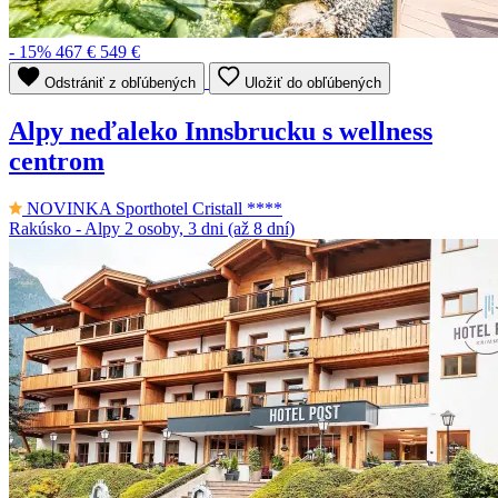
- 15%
467 €
549 €
Odstrániť z obľúbených
Uložiť do obľúbených
Alpy neďaleko Innsbrucku s wellness
centrom
NOVINKA
Sporthotel Cristall ****
Rakúsko - Alpy
2 osoby, 3 dni (až 8 dní)