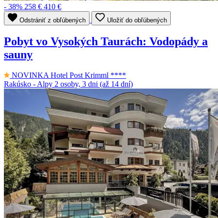
- 38%
258 €
410 €
Odstrániť z obľúbených
Uložiť do obľúbených
Pobyt vo Vysokých Taurách: Vodopády a
sauny
NOVINKA
Hotel Post Krimml ****
Rakúsko - Alpy
2 osoby, 3 dni (až 14 dní)