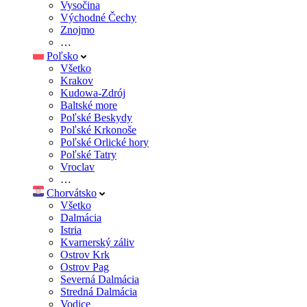
Vysočina
Východné Čechy
Znojmo
…
Poľsko
Všetko
Krakov
Kudowa-Zdrój
Baltské more
Poľské Beskydy
Poľské Krkonoše
Poľské Orlické hory
Poľské Tatry
Vroclav
…
Chorvátsko
Všetko
Dalmácia
Istria
Kvarnerský záliv
Ostrov Krk
Ostrov Pag
Severná Dalmácia
Stredná Dalmácia
Vodice