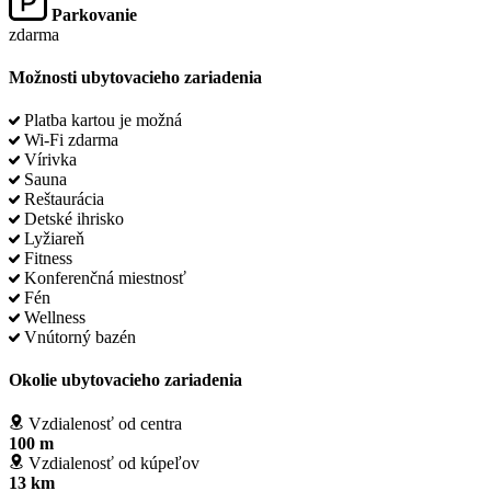
Parkovanie
zdarma
Možnosti ubytovacieho zariadenia
Platba kartou je možná
Wi-Fi zdarma
Vírivka
Sauna
Reštaurácia
Detské ihrisko
Lyžiareň
Fitness
Konferenčná miestnosť
Fén
Wellness
Vnútorný bazén
Okolie ubytovacieho zariadenia
Vzdialenosť od centra
100 m
Vzdialenosť od kúpeľov
13 km