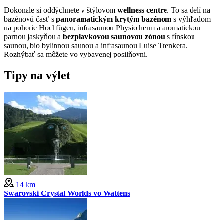
Dokonale si oddýchnete v štýlovom
wellness centre
. To sa delí na
bazénovú časť s
panoramatickým krytým bazénom
s výhľadom
na pohorie Hochfügen, infrasaunou Physiotherm a aromatickou
parnou jaskyňou a
bezplavkovou saunovou zónou
s fínskou
saunou, bio bylinnou saunou a infrasaunou Luise Trenkera.
Rozhýbať sa môžete vo vybavenej posilňovni.
Tipy na výlet
14 km
Swarovski Crystal Worlds vo Wattens