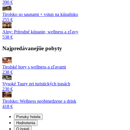
390 €
Tirolsko so saunami + vstup na kúpalisko
255 €
Alpy: Prírodné kúpanie, wellness a zľavy
538 €
Najpredávanejšie pobyty
Tirolské hory s wellness a zľavami
238 €
Vysoké Taury pri turistických trasách
230 €
Tirolsko: Wellness neobmedzene a drink
418 €
Ponuky hotela
Hodnotenia
O hoteli