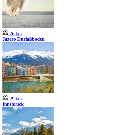
26 km
Jazero Durlaßboden
29 km
Innsbruck