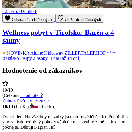
- 23%
530 €
680 €
Odstrániť z obľúbených
Uložiť do obľúbených
Wellness pobyt v Tirolsku: Bazén a 4
sauny
NOVINKA
Alpine Hideaway ZILLERTALERHOF ****
Rakúsko - Alpy
2 osoby, 3 dni (až 14 dní)
Hodnotenie od zákazníkov
10/10
(Celkom
1 hodnotení
)
Zobraziť všetky recenzie
10/10
(Jiří K.) (
- Česko)
Dobrý den. Na všechny otazníky jsem odpověděl číslicí. Podaří-li se
vám zajistit podobný pokoj s výhledem na svah v zimě , tak s námi
počítejte. Děkuji Kaplan Jiří.