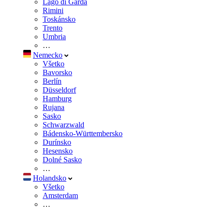
Lago di Garda
Rimini
Toskánsko
Trento
Umbria
…
Nemecko
Všetko
Bavorsko
Berlín
Düsseldorf
Hamburg
Rujana
Sasko
Schwarzwald
Bádensko-Württembersko
Durínsko
Hesensko
Dolné Sasko
…
Holandsko
Všetko
Amsterdam
…