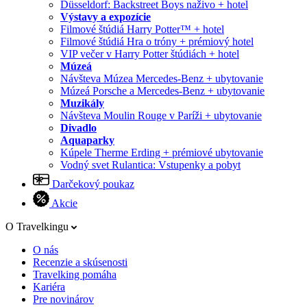
Düsseldorf: Backstreet Boys naživo + hotel
Výstavy a expozície
Filmové štúdiá Harry Potter™ + hotel
Filmové štúdiá Hra o tróny + prémiový hotel
VIP večer v Harry Potter štúdiách + hotel
Múzeá
Návšteva Múzea Mercedes-Benz + ubytovanie
Múzeá Porsche a Mercedes-Benz + ubytovanie
Muzikály
Návšteva Moulin Rouge v Paríži + ubytovanie
Divadlo
Aquaparky
Kúpele Therme Erding + prémiové ubytovanie
Vodný svet Rulantica: Vstupenky a pobyt
Darčekový poukaz
Akcie
O Travelkingu
O nás
Recenzie a skúsenosti
Travelking pomáha
Kariéra
Pre novinárov