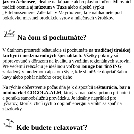
jazero Achensee
, ideálne na kúpanie alebo plavbu loďou. Milovníci
tradícií ocenia aj
múzeum v Tuxe
alebo alpskú sýpku
„Erlebnissennerei Zillertal“ v Mayrhofene, kde nahliadnete pod
pokrievku miestnej produkcie syrov a mliečnych výrobkov.
Na čom si pochutnáte?
V útulnom prostredí reštaurácie si pochutnáte na
tradičnej tirolskej
kuchyni i medzinárodných špecialitách
. Všetky pokrmy sú
pripravované s dôrazom na kvalitu a využitím regionálnych surovín.
Pre večernú relaxáciu je ideálnou voľbou
lounge bar finSING
,
zariadený v modernom alpskom štýle, kde si môžete dopriať šálku
kávy alebo pohár niečoho ostrejšieho.
Na rýchle občerstvenie počas dňa je k dispozícii
reštaurácia, bar a
minimarket GOGOLA-ALM
, ktorý sa nachádza priamo pri hoteli
a ponúka samoobslužnú prevádzku. Je ideálny napríklad pre
lyžiarov, ktorí si chcú rýchlo doplniť energiu a vrátiť sa späť na
zjazdovky.
Kde budete relaxovať?