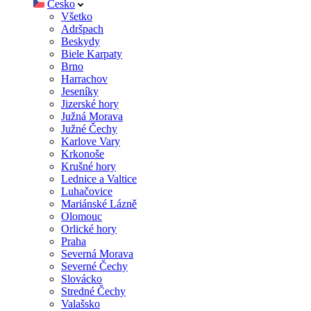
Česko
Všetko
Adršpach
Beskydy
Biele Karpaty
Brno
Harrachov
Jeseníky
Jizerské hory
Južná Morava
Južné Čechy
Karlove Vary
Krkonoše
Krušné hory
Lednice a Valtice
Luhačovice
Mariánské Lázně
Olomouc
Orlické hory
Praha
Severná Morava
Severné Čechy
Slovácko
Stredné Čechy
Valašsko