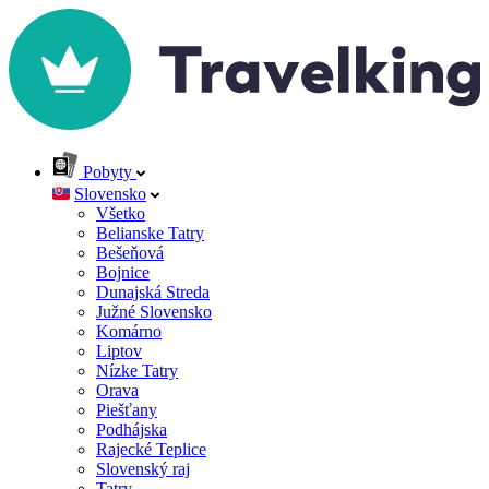
Pobyty
Slovensko
Všetko
Belianske Tatry
Bešeňová
Bojnice
Dunajská Streda
Južné Slovensko
Komárno
Liptov
Nízke Tatry
Orava
Piešťany
Podhájska
Rajecké Teplice
Slovenský raj
Tatry