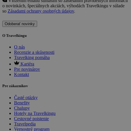
Vložením emailu súhlasím so zasielaním pravidelných informácií
o novinkách, špeciálnych akciách, výhodách Travelkingu v súlade
so
Zásadami ochrany osobných údajov
.
Odoberať novinky
O Travelkingu
O nás
Recenzie a skúsenosti
Travelking pomáha
Kariéra
Pre novinárov
Kontakt
Pre zákazníkov
Časté otázky
Benefity
Chalupy
Hotely na Travelkingu
Cestovné poistenie
Travelpedia
Vernostný program