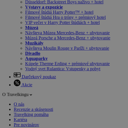
Düsseldorf: Backstreet Boys naživo + hotel
Výstavy a expozície
Filmové štúdiá Harry Potter™ + hotel
Filmové štúdiá Hra o tróny + prémiový hotel
VIP večer v Harry Potter štúdiách + hotel
Múzeá
Návšteva Múzea Mercedes-Benz + ubytovanie
Múzeá Porsche a Mercedes-Benz + ubytovanie
Muzikály
Návšteva Moulin Rouge v Paríži + ubytovanie
Divadlo
Aquaparky
Kúpele Therme Erding + prémiové ubytovanie
Vodný svet Rulantica: Vstupenky a pobyt
Darčekový poukaz
Akcie
O Travelkingu
O nás
Recenzie a skúsenosti
Travelking pomáha
Kariéra
Pre novinárov