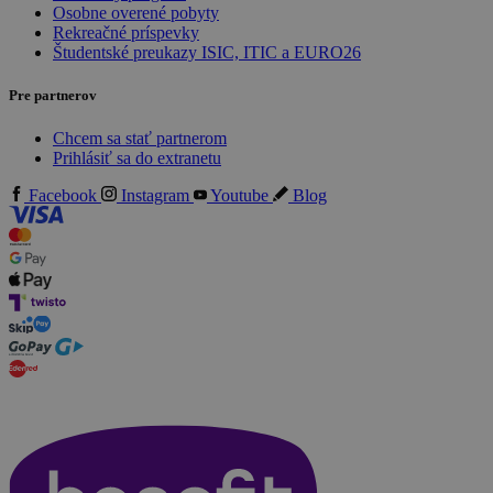
Osobne overené pobyty
Rekreačné príspevky
Študentské preukazy ISIC, ITIC a EURO26
Pre partnerov
Chcem sa stať partnerom
Prihlásiť sa do extranetu
Facebook
Instagram
Youtube
Blog