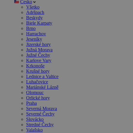
Česko
Všetko
Adršpach
Beskydy
Biele Karpaty
Brno
Harrachov
Jeseníky
Jizerské hory
Južná Morava
Južné Čechy
Karlove Vary
Krkonoše
Krušné hory
Lednice a Valtice
Luhačovice
Mariánské Lázně
Olomouc
Orlické hory
Praha
Severná Morava
Severné Čechy
Slovácko
Stredné Čechy
Valašsko