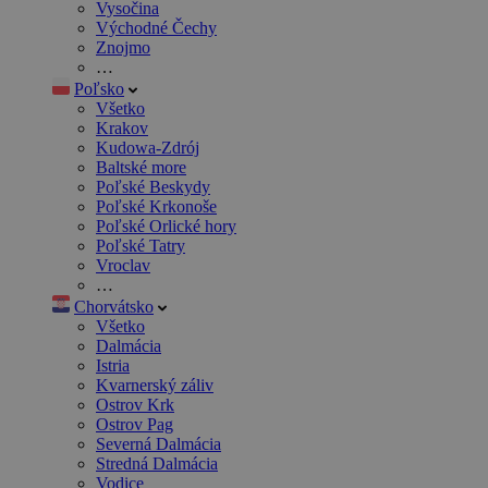
Vysočina
Východné Čechy
Znojmo
…
Poľsko
Všetko
Krakov
Kudowa-Zdrój
Baltské more
Poľské Beskydy
Poľské Krkonoše
Poľské Orlické hory
Poľské Tatry
Vroclav
…
Chorvátsko
Všetko
Dalmácia
Istria
Kvarnerský záliv
Ostrov Krk
Ostrov Pag
Severná Dalmácia
Stredná Dalmácia
Vodice