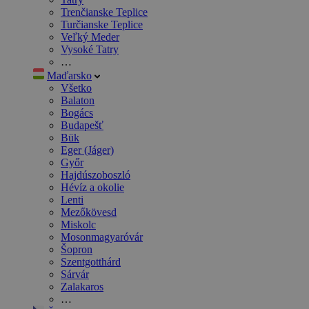
Trenčianske Teplice
Turčianske Teplice
Veľký Meder
Vysoké Tatry
…
Maďarsko
Všetko
Balaton
Bogács
Budapešť
Bük
Eger (Jáger)
Győr
Hajdúszoboszló
Hévíz a okolie
Lenti
Mezőkövesd
Miskolc
Mosonmagyaróvár
Šopron
Szentgotthárd
Sárvár
Zalakaros
…