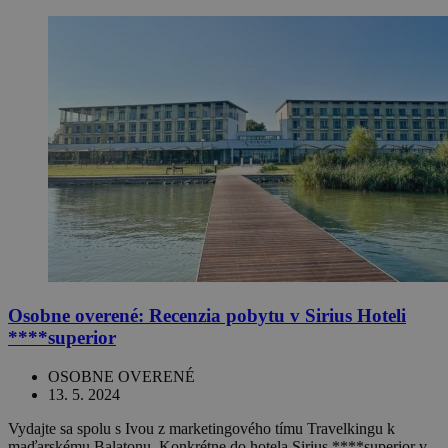
Osobne overené: Recenzia pobytu v Sirius Hoteli
****superior
OSOBNE OVERENÉ
13. 5. 2024
Vydajte sa spolu s Ivou z marketingového tímu Travelkingu k
maďarskému Balatonu. Konkrétne do hotela Sirius ****superior v