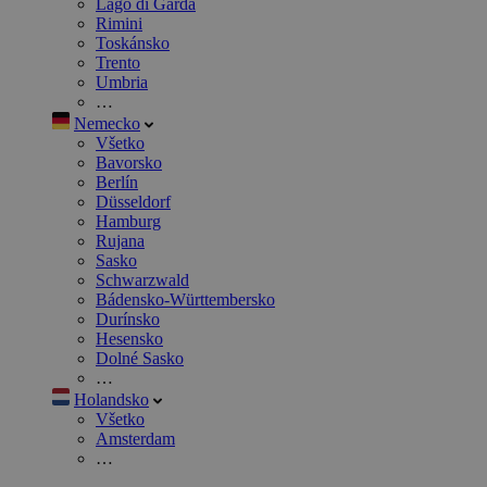
Lago di Garda
Rimini
Toskánsko
Trento
Umbria
…
Nemecko
Všetko
Bavorsko
Berlín
Düsseldorf
Hamburg
Rujana
Sasko
Schwarzwald
Bádensko-Württembersko
Durínsko
Hesensko
Dolné Sasko
…
Holandsko
Všetko
Amsterdam
…