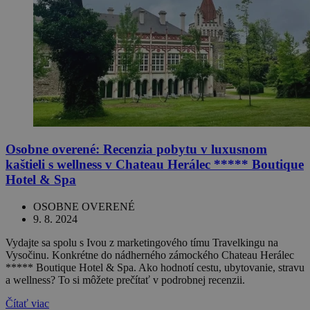
Osobne overené: Recenzia pobytu v luxusnom
kaštieli s wellness v Chateau Herálec ***** Boutique
Hotel & Spa
OSOBNE OVERENÉ
9. 8. 2024
Vydajte sa spolu s Ivou z marketingového tímu Travelkingu na
Vysočinu. Konkrétne do nádherného zámockého Chateau Herálec
***** Boutique Hotel & Spa. Ako hodnotí cestu, ubytovanie, stravu
a wellness? To si môžete prečítať v podrobnej recenzii.
Čítať viac