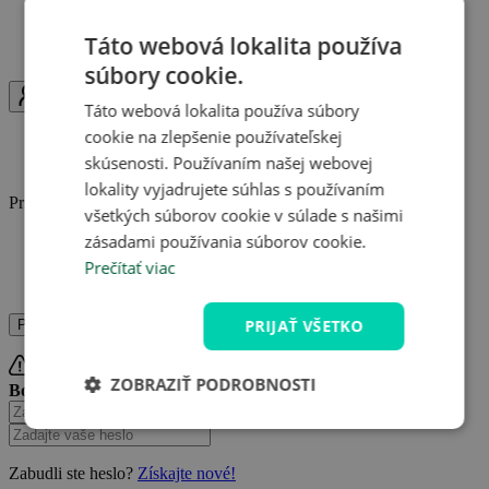
K ponukám sa môžete kedykoľvek vrátiť
Obľúbené ponuky na jednom mieste
Táto webová lokalita používa
Upozornenie na zmeny v ponukách
súbory cookie.
Uživatel
Táto webová lokalita používa súbory
cookie na zlepšenie používateľskej
Prihláste sa
skúsenosti. Používaním našej webovej
Registrujte sa
lokality vyjadrujete súhlas s používaním
Prihláste sa a užite si výhody Travelkingu naplno.
všetkých súborov cookie v súlade s našimi
zásadami používania súborov cookie.
Zbierajte kredity
Ukladajte si obľúbené pobyty
Prečítať viac
Získajte prehľad o nákupoch
PRIJAŤ VŠETKO
Prihláste sa
Registrujte sa
ZOBRAZIŤ PODROBNOSTI
Bohužiaľ, tieto údaje nie sú správne.
Zabudli ste heslo?
Zabudli ste heslo?
Získajte nové!