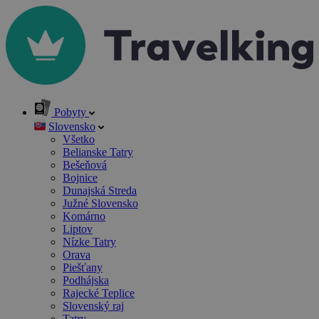
Pobyty
Slovensko
Všetko
Belianske Tatry
Bešeňová
Bojnice
Dunajská Streda
Južné Slovensko
Komárno
Liptov
Nízke Tatry
Orava
Piešťany
Podhájska
Rajecké Teplice
Slovenský raj
Tatry