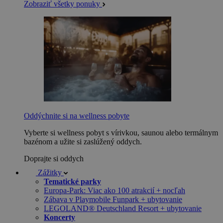
Zobraziť všetky ponuky
Oddýchnite si na wellness pobyte
Vyberte si wellness pobyt s vírivkou, saunou alebo termálnym
bazénom a užite si zaslúžený oddych.
Doprajte si oddych
Zážitky
Tematické parky
Europa-Park: Viac ako 100 atrakcií + nocľah
Zábava v Playmobile Funpark + ubytovanie
LEGOLAND® Deutschland Resort + ubytovanie
Koncerty