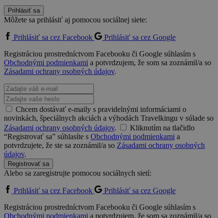
Prihlásiť sa
Môžete sa prihlásiť aj pomocou sociálnej siete:
Prihlásiť sa cez Facebook
Prihlásiť sa cez Google
Registráciou prostredníctvom Facebooku či Google súhlasím s
Obchodnými podmienkami
a potvrdzujem, že som sa zoznámil/a so
Zásadami ochrany osobných údajov
.
Chcem dostávať e-maily s pravidelnými informáciami o
novinkách, špeciálnych akciách a výhodách Travelkingu v súlade so
Zásadami ochrany osobných údajov
.
Kliknutím na tlačidlo
“Registrovať sa” súhlasíte s
Obchodnými podmienkami
a
potvrdzujete, že ste sa zoznámil/a so
Zásadami ochrany osobných
údajov
.
Registrovať sa
Alebo sa zaregistrujte pomocou sociálnych sietí:
Prihlásiť sa cez Facebook
Prihlásiť sa cez Google
Registráciou prostredníctvom Facebooku či Google súhlasím s
Obchodnými podmienkami
a potvrdzujem, že som sa zoznámil/a so