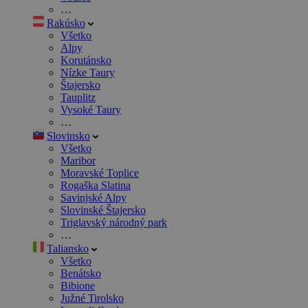
…
Rakúsko
Všetko
Alpy
Korutánsko
Nízke Taury
Štajersko
Tauplitz
Vysoké Taury
…
Slovinsko
Všetko
Maribor
Moravské Toplice
Rogaška Slatina
Savinjské Alpy
Slovinské Štajersko
Triglavský národný park
…
Taliansko
Všetko
Benátsko
Bibione
Južné Tirolsko